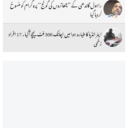
راہول گاندھی کے ’’چھاتروں کی گونج‘‘ پروگرام کو منسوخ
کردیا گیا
ایئر انڈیا کا طیارہ ہوا میں اچانک 300 فٹ نیچے آگیا ، 17 افراد
زخمی