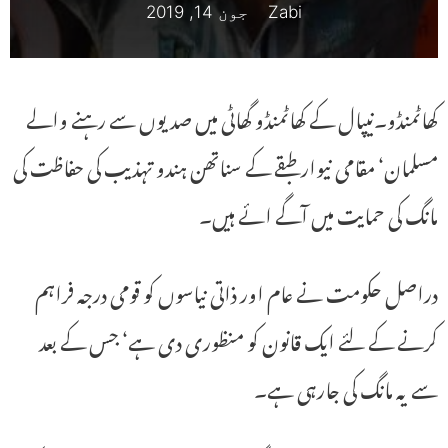
Zabi
جون 14, 2019
کھاٹمنڈو۔نیپال کے کھاٹمنڈو گھاٹی میں صدیوں سے رہنے والے
مسلمان‘ مقامی نیوار طبقے کے سناتھن ہندو تہذیب کی حفاظت کی
مانگ کی حمایت میں آگے ائے ہیں۔
دراصل حکومت نے عام اور ذاتی نیاسوں کو قومی درجہ فراہم
کرنے کے لئے ایک قانون کو منظوری دی ہے‘ جس کے بعد
سے یہ مانگ کی جارہی ہے۔