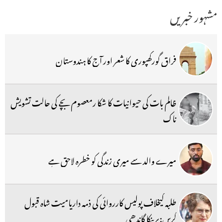
مشہور خبریں
فراق گورکھپوری کا شعر اور آج کا ہندوستان
ظالم بات کی حیوانیات کا شکا رمعصوم بچے کی حالت تشویش
ناک
میرے والد سے میری زندگی کو خطرہ لاحق ہے
طلبہ کیخلاف پولیس کارروائی کی ذمہ داریامیت شاہ قبول
کریں:پرینکا گاندھی