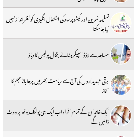
تسلیمہ نسرین اور کیشوپرساد کی اشتعال انگیزی کو نظرانداز نہیں
کیا جاسکتا
مساجد سے لاؤڈ اسپیکر ہٹانے بنگال پولیس کا دباؤ
برقی عہدیداروں کی آج سے ریاست بھر میں پرجا باٹا مہم کا
آغاز
ایک خاندان کے تمام افراد اب ایک ہی پولنگ بوتھ پر ووٹ
ڈالیں گے