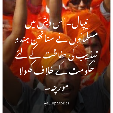
نیپال۔اس دیش میں
مسلمانوں نے سناتھن ہندو
تہذیب کی حفاظت کے لئے
حکومت کے خلاف کھولا
مورچہ۔
Top Stories
,
دنیا