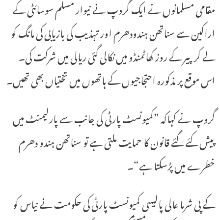
مقامی مسلمانوں نے ایک گروپ نے نیوار مسلم سوسائٹی کے
اراکین سے سناتھن ہندودھرم اور تہذیب کی بازیابی کی مانگ کو
لے کر پیر کے روز کھاٹمنڈو میں نکالی گئی ریالی میں شرکت کی۔
اس موقع پر مذکورہ احتجاجیوں کے ہاتھوں میں تختیاں بھی تھیں۔
گروپ نے کہاکہ ”کمیونسٹ پارٹی کی جانب سے پارلیمنٹ میں
پیش کئے گئے قانون کا حمایت ملتی ہے تو سناتھن ہندو دھرم
خطرے میں پڑسکتا ہے“۔
کے پی شرما عالی پالیسی کمیونسٹ پارٹی کی حکومت نے نیاس کو