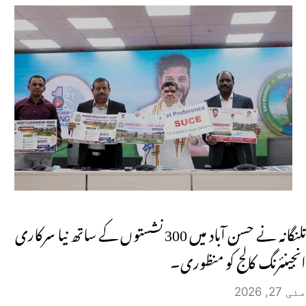
تلنگانہ نے حسن آباد میں 300 نشستوں کے ساتھ نیا سرکاری
انجینئرنگ کالج کو منظوری۔
مئی 27, 2026