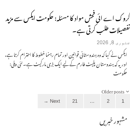
گروک اے ائی فحش مواد کا مسئلہ: حکومت ایکس سے مزید
تفصیلات طلب کرتی ہے۔
جنوری 8, 2026
ایکس نے کہا کہ وہ ہندوستانی قوانین اور تمام رہنما خطوط کا احترام کرتا ہے،
اور یہ کہ ہندوستان پلیٹ فارم کے لیے ایک بڑی مارکیٹ ہے۔ نئی دہلی:
حکومت
Older posts
Page
Page
Page
→
Next
21
…
2
1
مشہور خبریں