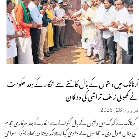
کرناٹک میں دلتوں کے بال کاٹنے سے انکار کے بعد حکومت
نے کھولی زلف تراشی کی دوکان
فروری 28, 2026
کرناٹک نے گدگ میں دلتوں کے بال کٹوانے سے انکار کے بعد سرکاری حجام
کی دکان کھول دی۔ حجاموں نے دعویٰ کیا کہ چونکہ دیوتا ویربھادریشورا سوامی