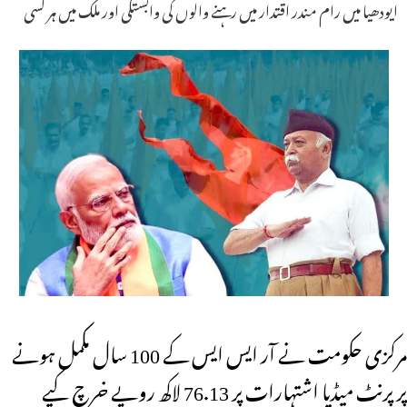
ایودھیا میں رام مندر اقتدار میں رہنے والوں کی وابستگی اور ملک میں ہر کسی
مرکزی حکومت نے آر ایس ایس کے 100 سال مکمل ہونے
پر پرنٹ میڈیا اشتہارات پر 76.13 لاکھ روپے خرچ کیے