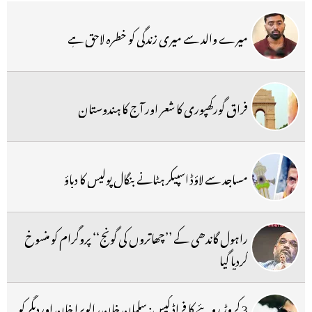
میرے والد سے میری زندگی کو خطرہ لاحق ہے
فراق گورکھپوری کا شعر اور آج کا ہندوستان
مساجد سے لاؤڈ اسپیکر ہٹانے بنگال پولیس کا دباؤ
راہول گاندھی کے ’’چھاتروں کی گونج‘‘ پروگرام کو منسوخ
کردیا گیا
3 کروڑ روپئے کا فراڈ کیس: سلمان خان، الویرا خان اوردیگر کو