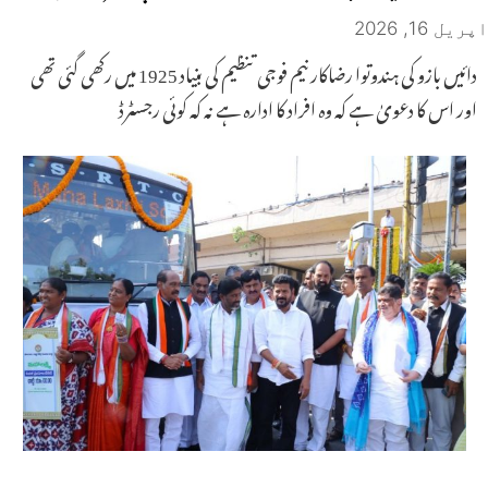
اپریل 16, 2026
دائیں بازو کی ہندوتوا رضاکار نیم فوجی تنظیم کی بنیاد 1925 میں رکھی گئی تھی
اور اس کا دعویٰ ہے کہ وہ افراد کا ادارہ ہے نہ کہ کوئی رجسٹرڈ