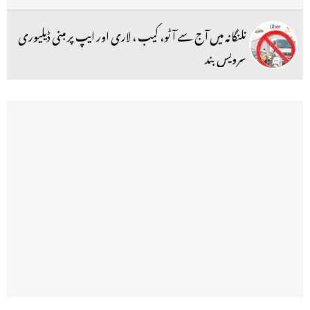
تلنگانہ میں آج سے آٹو، کیب ، لاری اور ایپ پر مبنی ڈیلیوری
سرویس بند