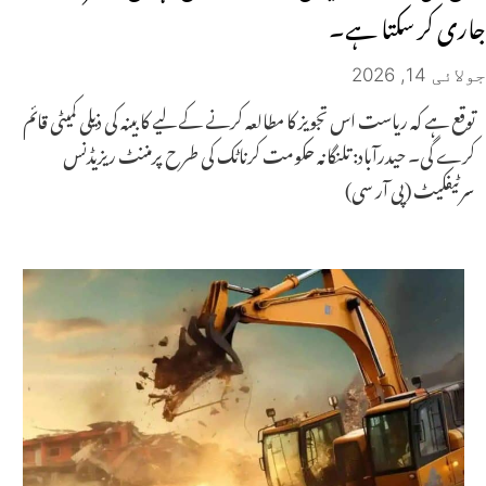
جاری کر سکتا ہے۔
جولائی 14, 2026
توقع ہے کہ ریاست اس تجویز کا مطالعہ کرنے کے لیے کابینہ کی ذیلی کمیٹی قائم
کرے گی۔ حیدرآباد: تلنگانہ حکومت کرناٹک کی طرح پرمننٹ ریزیڈنس
سرٹیفکیٹ (پی آر سی)