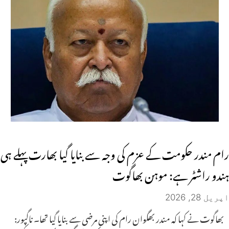
رام مندر حکومت کے عزم کی وجہ سے بنایا گیا بھارت پہلے ہی
ہندو راشٹر ہے: موہن بھاگوت
اپریل 28, 2026
بھاگوت نے کہا کہ مندر بھگوان رام کی اپنی مرضی سے بنایا گیا تھا۔ ناگپور: