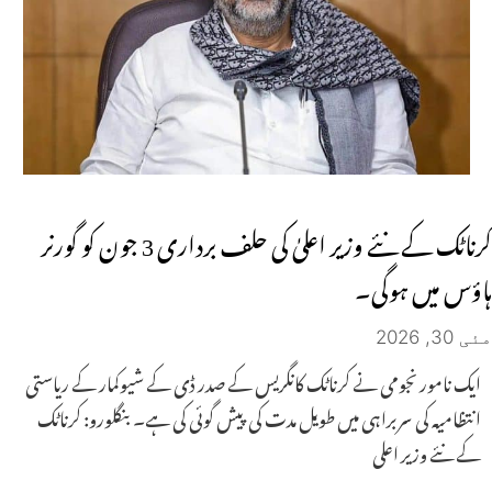
کرناٹک کے نئے وزیر اعلیٰ کی حلف برداری 3 جون کو گورنر
ہاؤس میں ہوگی۔
مئی 30, 2026
ایک نامور نجومی نے کرناٹک کانگریس کے صدر ڈی کے شیوکمار کے ریاستی
انتظامیہ کی سربراہی میں طویل مدت کی پیش گوئی کی ہے۔ بنگلورو: کرناٹک
کے نئے وزیر اعلی