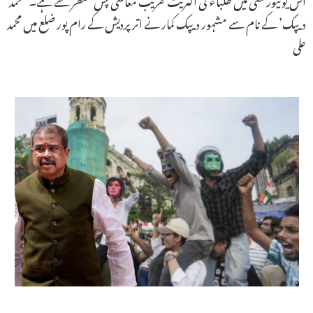
دیپک’ کے نام سے مشہور دیپک کمار نے اتر پردیش کے رام پور ضلع میں محمد
علی