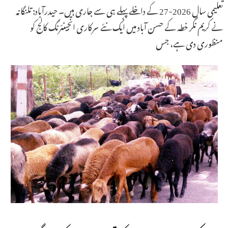
تعلیمی سال 2026-27 کے داخلے پہلے ہی سے جاری ہیں۔ حیدرآباد: تلنگانہ
نے کریم نگر خطہ کے حسن آباد میں ایک نئے سرکاری انجینئرنگ کالج کو
منظوری دی ہے، جس