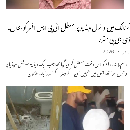
کرناٹک میں وائرل ویڈیو پر معطل آئی پی ایس افسر کو بحال،
ڈی جی پی مقرر
مئی 7, 2026
رام چندر راؤ کو اس وقت معطل کر دیا گیا تھا جب ایک ویڈیو سوشل میڈیا پر
وائرل ہوا تھا جس میں انہیں ان کے دفتر کے اندر ایک خاتون