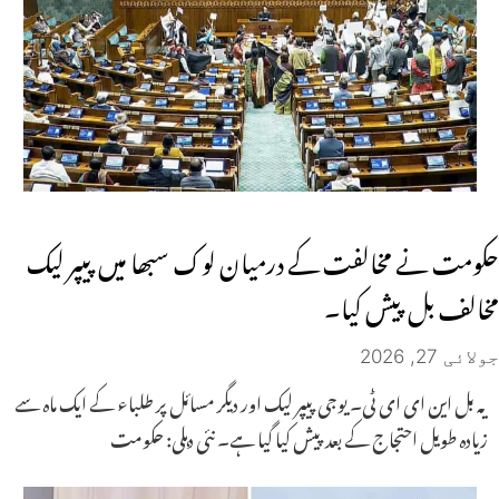
حکومت نے مخالفت کے درمیان لوک سبھا میں پیپر لیک
مخالف بل پیش کیا۔
جولائی 27, 2026
یہ بل این ای ای ٹی۔ یوجی پیپر لیک اور دیگر مسائل پر طلباء کے ایک ماہ سے
زیادہ طویل احتجاج کے بعد پیش کیا گیا ہے۔ نئی دہلی: حکومت