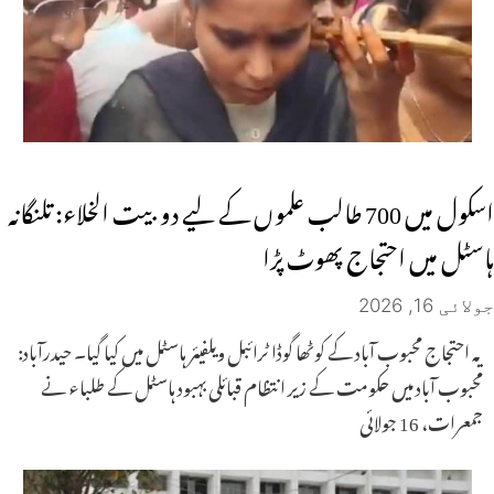
اسکول میں 700 طالب علموں کے لیے دو بیت الخلاء: تلنگانہ
ہاسٹل میں احتجاج پھوٹ پڑا
جولائی 16, 2026
یہ احتجاج محبوب آباد کے کوٹھا گوڈا ٹرائبل ویلفیئر ہاسٹل میں کیا گیا۔ حیدرآباد:
محبوب آباد میں حکومت کے زیر انتظام قبائلی بہبود ہاسٹل کے طلباء نے
جمعرات، 16 جولائی