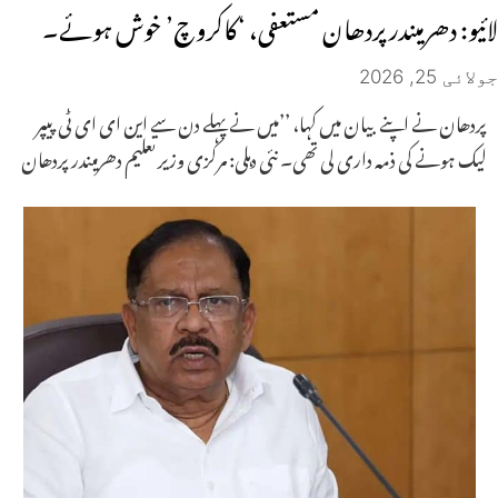
لائیو: دھرمیندر پردھان مستعفی، ‘کاکروچ’ خوش ہوئے۔
جولائی 25, 2026
پردھان نے اپنے بیان میں کہا، ’’میں نے پہلے دن سے این ای ای ٹی پیپر
لیک ہونے کی ذمہ داری لی تھی۔ نئی دہلی: مرکزی وزیر تعلیم دھرمیندر پردھان