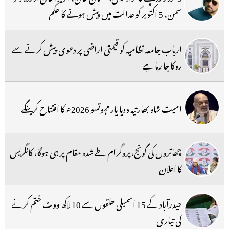
سمن، 5 اکتوبر کو عدالت میں پیش ہونے کا حکم
ارباب جامعہ نظامیہ کو قیمتی اراضی پر دعوی پیش کرنے سے
روکا جا رہا ہے
امیت شاہ بھارتیہ ودیا پار مہوتسو 2026ء کا افتتاح کرینگے
چھاتروں کی گونج،پروگرام طے شدہ مقام پر ہی ہوگا، کانگریس
کا اعلان
حیدرآباد کے 15 اسمبلی حلقوں سے 10 لاکھ ووٹ ختم کرنے
کی تیاری