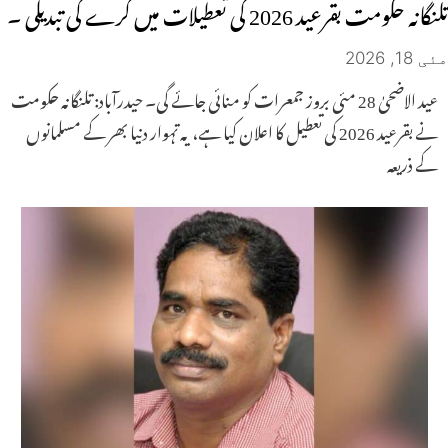
تلنگانہ حکومت بقرعید 2026 کی تعطیلات میں کرے گی تبدیلی ۔
مئی 18, 2026
عید الاضحیٰ 28 مئی بروز جمعرات کو منائی جائے گی۔ حیدرآباد: تلنگانہ حکومت
نے بقرعید 2026 کی تعطیل کا اعلان کیا ہے، یہ تہوار دنیا بھر کے مسلمانوں
کے ذریعہ