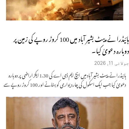
ہائیڈرا نے پیٹ بشیر آباد میں 100 کروڑ روپے کی زمین پر
دوبارہ دعویٰ کیا۔
جولائی 11, 2026
ہائیڈرا نے پیٹ بشیر آباد میں ایچ ایم ڈی اے کی 1.30 ایکڑ اراضی پر دوبارہ
دعویٰ کیا جب ایک اسکول کی چاردیواری کو ہٹانے اور 100 کروڑ روپے سے