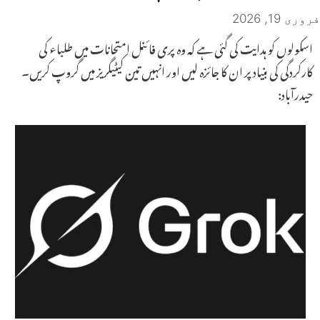
فروری 19, 2026
اسکولوں کو ہدایت کی گئی ہے کہ وہ پری فائنل امتحانات میں طلباء کی
کارکردگی کی بنیاد پر ان کا جائزہ لیں اور انہیں تین کیٹیگریز میں گروپ کریں۔
حیدرآباد: