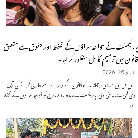
پارلیمنٹ نے خواجہ سراؤں کے تحفظ اور حقوق سے متعلق
قانون میں ترمیم کا بل منظور کر لیا۔
مارچ 26, 2026
اس بل میں سماجی رجحانات کو قانون کے دائرے سے خارج کرنے کی تجویز
دی گئی ہے۔ نئی دہلی: پارلیمنٹ نے بدھ، 25 مارچ کو خواجہ سراؤں کے تحفظ
اور