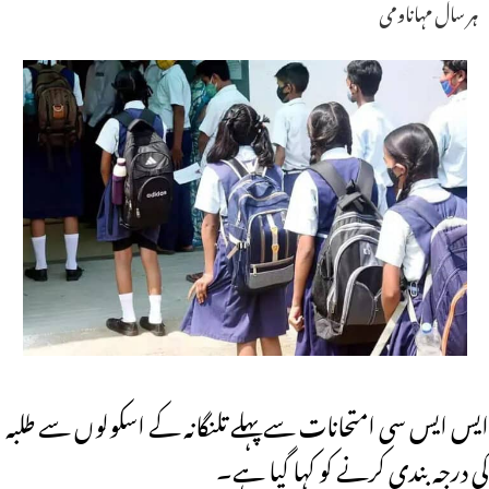
ہر سال مہاناومی
ایس ایس سی امتحانات سے پہلے تلنگانہ کے اسکولوں سے طلبہ
کی درجہ بندی کرنے کو کہا گیا ہے۔