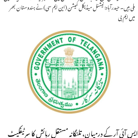
ملی ہیں۔ حیدرآباد: نیشنل میڈیکل کمیشن (این ایم سی) نے ہندوستان بھر
میں ایم بی
ایس آئی آر کے درمیان، تلنگانہ مستقل رہائش کا سرٹیفکیٹ