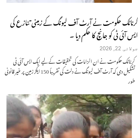
کرناٹک حکومت نے آرٹ آف لیونگ کے زمینی تنازع کی
ایس آئی ٹی کو جانچ کا حکم دیا ۔
جولائی 22, 2026
کرناٹک حکومت نے ان الزامات کی تحقیقات کے لیے ایک ایس آئی ٹی
تشکیل دی کہ آرٹ آف لیونگ نے دلت کی تقریباً 150 ایکڑ زمین پر غیر قانونی
طور