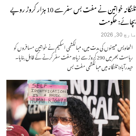
تلنگانہ خواتین نے مفت بس سفر سے 10 ہزار کروڑ روپے
بچائے: حکومت
مارچ 30, 2026
اٹھاویس مہینوں کی مدت میں، مہالکشمی اسکیم نے خواتین مسافروں کو
ریاست بھر میں 290 کروڑ سے زیادہ مفت سفر کرنے کے قابل بنایا۔
حیدرآباد: تلنگانہ میں مہالکشمی مفت بس