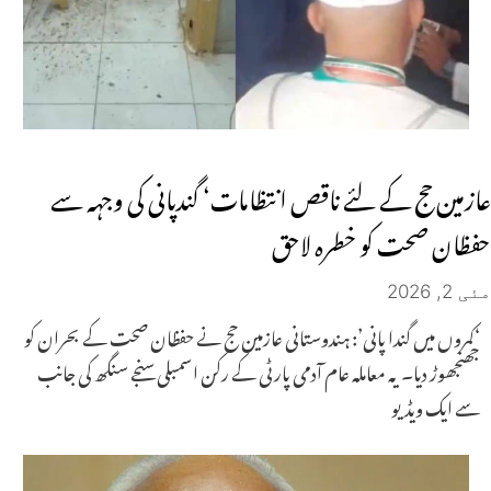
عازمین حج کے لئے ناقص انتظامات‘ گندپانی کی وجہہ سے
حفظان صحت کو خطرہ لاحق
مئی 2, 2026
‘کمروں میں گندا پانی’: ہندوستانی عازمین حج نے حفظان صحت کے بحران کو
جھنجھوڑ دیا۔ یہ معاملہ عام آدمی پارٹی کے رکن اسمبلی سنجے سنگھ کی جانب
سے ایک ویڈیو