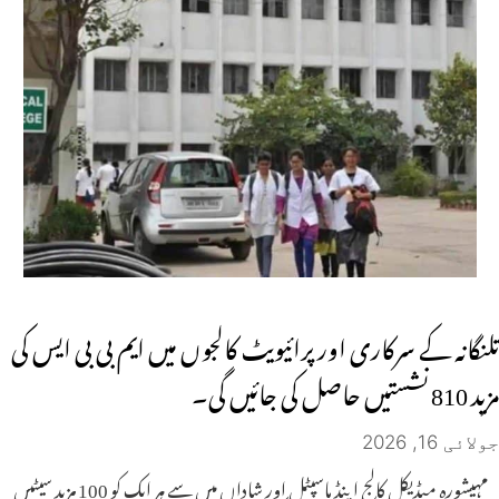
تلنگانہ کے سرکاری اور پرائیویٹ کالجوں میں ایم بی بی ایس کی
مزید 810 نشستیں حاصل کی جائیں گی۔
جولائی 16, 2026
مہیشورہ میڈیکل کالج اینڈ ہاسپٹل اور شاداں میں سے ہر ایک کو 100 مزید سیٹیں