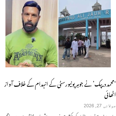
‘محمد دیپک’ نے جوہر یونیورسٹی کے انہدام کے خلاف آواز
اٹھائی
جولائی 27, 2026
اس یونیورسٹی میں طلباء کی اکثریت غریب معاشی پس منظر سے ہے۔ ‘محمد