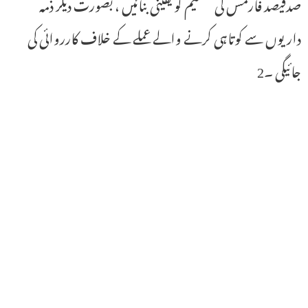
صدفیصد فارمس کی تقسیم کو یقینی بنائیں ، بصورت دیگر ذمہ
داریوں سے کوتاہی کرنے والے عملے کے خلاف کارروائی کی
جائیگی ۔2