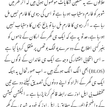
علاقوں سے یہ سنگین شکایات موصول ہوئی ہیں کہ اگر گھر میں
شوہر کو فارم دستیاب ہورہا ہے تو اس کی بیوی کا فارم نہیں مل
رہا ہے ۔ اگر بیوی کا فارم مل رہا تو بالغ بچوں کا دستیاب نہیں
ہورہا ہے،حد تو یہ ہے کہ ایک ہی گھر کے ارکان کے ناموں کو
بغیر کسی اطلاع کے دوسرے پولنگ بوتھس پر منتقل کردیا گیا ہے
۔ اس انتخابی انتشار کی وجہ سے ایک ہی خاندان کے لوگوں کے
(BLOS) بھی الگ الگ ہوگئے ہیں ۔ اب صورتحال یہ ہیکہ
ایک ہی گھر کے افراد کو اپنے ووٹوں کی تصدیق کیلئے دو سے تین
مختلف بی ایل اوز سے رابطہ قائم کرنا پڑرہا ہے ۔ الیکشن کمیشن
کے واضح قوانین کے مطابق بی ایل اوز کو خود ہر شہری کے گھر