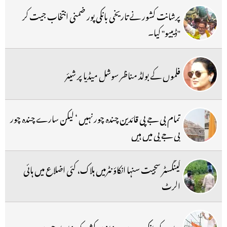
پرشانت کشور نے تاریخی بانکی پور ضمنی انتخاب جیت کر
''ڈیبیو'' کیا۔
فلموں کے بولڈ مناظر سوشل میڈیا پر شیئر
تمام بی جے پی قائدین چندہ چور نہیں ‘ لیکن سارے چندہ چور
بی جے پی میں ہیں
گینگسٹر سجیت سنہا انکاؤنٹرمیں ہلاک، کئی اضلاع میں ہائی
الرٹ