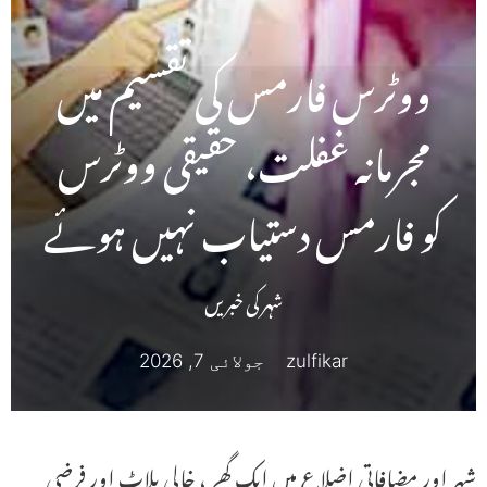
ووٹرس فارمس کی تقسیم میں
مجرمانہ غفلت، حقیقی ووٹرس
کو فارمس دستیاب نہیں ہوئے
شہر کی خبریں
zulfikar
جولائی 7, 2026
شہر اور مضافاتی اضلاع میں ایک گھر ، خالی پلاٹ اور فرضی