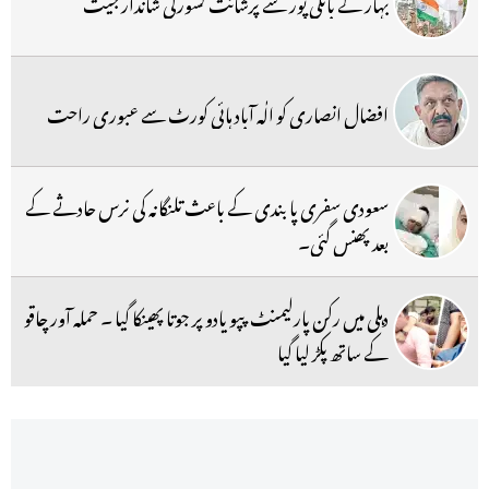
بہار کے بانکی پور سے پرشانت کشورکی شاندار جیت
افضال انصاری کو الٰہ آباد ہائی کورٹ سے عبوری راحت
سعودی سفری پابندی کے باعث تلنگانہ کی نرس حادثے کے
بعد پھنس گئی۔
دہلی میں رکن پارلیمنٹ پپو یادو پر جوتا پھینکا گیا ۔ حملہ آور چاقو
کے ساتھ پکڑ لیا گیا