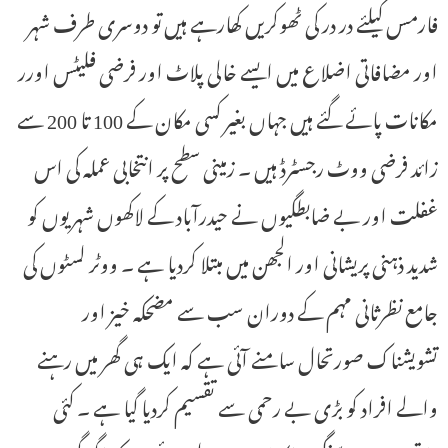
فارمس کیلئے در در کی ٹھوکریں کھارہے ہیں تو دوسری طرف شہر
اور مضافاتی اضلاع میں ایسے خالی پلاٹ اور فرضی فلیٹس اورر
مکانات پائے گئے ہیں جہاں بغیر کسی مکان کے 100 تا 200 سے
زائد فرضی ووٹ رجسٹرڈ ہیں ۔ زمینی سطح پر انتخابی عملہ کی اس
غفلت اور بے ضابطگیوں نے حیدرآباد کے لاکھوں شہریوں کو
شدید ذہنی پریشانی اور الجھن میں مبتلا کردیا ہے ۔ ووٹر لسٹوں کی
جامع نظرثانی مہم کے دوران سب سے مضحکہ خیز اور
تشویشناک صورتحال سامنے آئی ہے کہ ایک ہی گھر میں رہنے
والے افراد کو بڑی بے رحمی سے تقسیم کردیا گیا ہے ۔ کئی