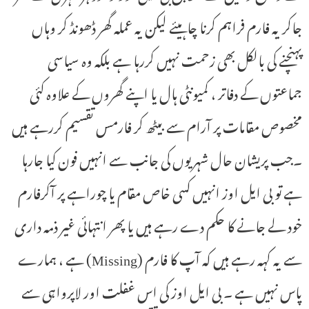
جاکر یہ فارم فراہم کرنا چاہیئے لیکن یہ عملہ گھر ڈھونڈ کر وہاں
پہنچنے کی بالکل بھی زحمت نہیں کررہا ہے بلکہ وہ سیاسی
جماعتوں کے دفاتر ، کمیونٹی ہال یا اپنے گھروں کے علاوہ کئی
مخصوص مقامات پر آرام سے بیٹھ کر فارمس تقسیم کررہے ہیں
۔جب پریشان حال شہریوں کی جانب سے انہیں فون کیا جارہا
ہے تو بی ایل اوز انہیں کسی خاص مقام یا چوراہے پر آکرفارم
خود لے جانے کا حکم دے رہے ہیں یا پھر انتہائی غیر ذمہ داری
سے یہ کہہ رہے ہیں کہ آپ کا فارم (Missing) ہے ، ہمارے
پاس نہیں ہے ۔ بی ایل اوز کی اس غفلت اور لاپرواہی سے