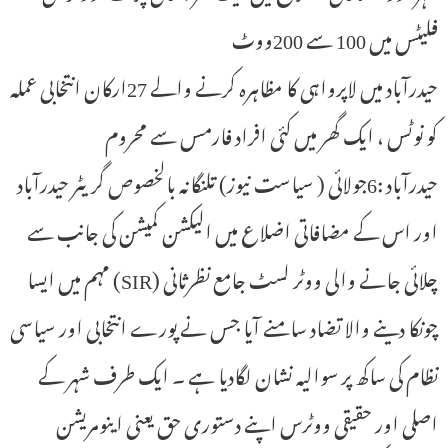
فلیٹس میں 100 سے 200ووٹ
حیدرآباد میں لاپرواہی کا مظاہرہ کرنے والے 27ارکان انتخابی عملہ
کو نوٹس ، ایک گھر میں کئی افراد فارمس سے محروم
حیدرآباد :6جولائی ( سیاست نیوز) تلنگانہ بالخصوص گریٹر حیدرآباد
اور اس کے مضافاتی اضلاع میں الیکشن کمیشن کی جانب سے
چلائی جانے والی ووٹر لسٹ جامع نظرثانی (SIR) مہم میں ایسا
چونکا دینے والا تضاد سامنے آیا جس نے پورے انتخابی اور سیاسی
نظام کی ساکھ پر سوالیہ نشان لگادیا ہے ۔ ایک طرف شہر کے
اصلی اور حقیقی ووٹرس اپنے دستوری حق یعنی اینومریشن