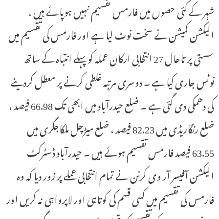
شہر کے کئی حصوں میں فارمس تقسیم نہیں ہوپائے ہیں ،
الیکشن کمیشن نے سخت نوٹ لیا ہے اور فارمس کی تقسیم میں
سستی پر تاحال 27 انتخابی ارکان عملہ کو پہلے انتباہ کے ساتھ
نوٹس جاری کیا ہے ۔ دوسری مرتبہ غلطی کرنے پر معطل کردینے
کی دھمکی دی گئی ہے ۔ ضلع حیدرآباد میں ابھی تک 66.98 فیصد ،
ضلع رنگاریڈی میں 82.23 فیصد ، ضلع میڑچل ملکاجگری میں
63.55 فیصد فارمس تقسیم ہوئے ہیں ۔ حیدرآباد ڈسٹرکٹ
الیکشن آفیسر آر وی کرنن نے تمام انتخابی عملے پر زور دیا کہ وہ
فارمس کی تقسیم میں کسی قسم کی کوتاہی اور لاپرواہی نہ کریں اور