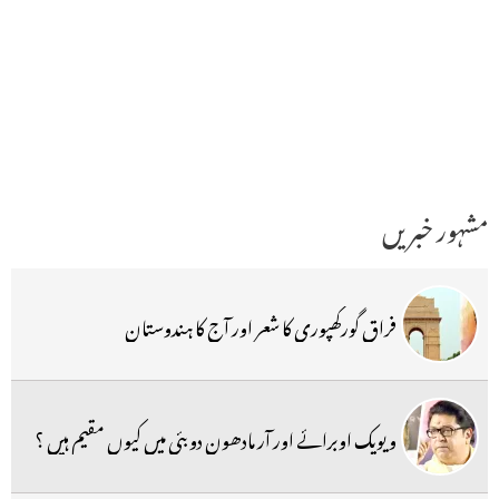
مشہور خبریں
فراق گورکھپوری کا شعر اور آج کا ہندوستان
ویویک اوبرائے اور آر مادھون دوبئی میں کیوں مقیم ہیں ؟