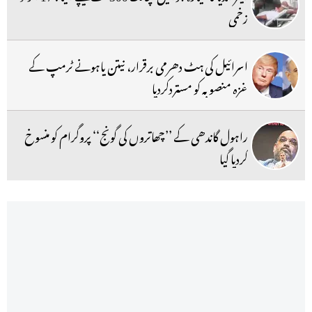
زخمی
اسرائیل کی ہٹ دھرمی برقرار، نیتن یاہونے ٹرمپ کے
غزہ منصوبہ کو مستردکردیا
راہول گاندھی کے ’’چھاتروں کی گونج‘‘ پروگرام کو منسوخ
کردیا گیا