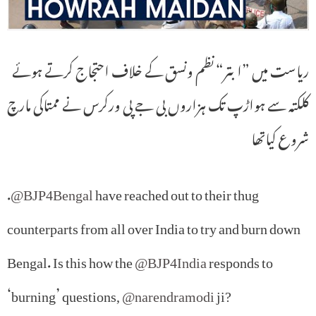
ریاست میں ”ابتر“ نظم ونسق کے خلاف احتجاج کرتے ہوئے
کلکتہ سے ہواڑپ تک ہزاروں بی جے پی ورکرس نے ممتاکی مارچ
شروع کیاتھا
.
@BJP4Bengal
have reached out to their thug
counterparts from all over India to try and burn down
Bengal. Is this how the
@BJP4India
responds to
‘burning’ questions,
@narendramodi
ji?