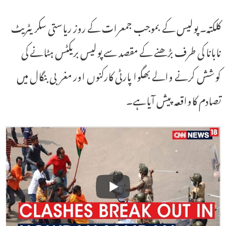
کلکتہ۔ پولیس کے بموجب جمعرات کے روز ریاستی سکریٹریٹ
نابانا کی طرف بڑھنے کے مقصد سے پولیس بریکٹس ہٹانے کی
کوشش کرنے والے بھگوا پارٹی کارکنوں اور مغربی بنگال میں
تصادم کاواقعہ پیش آیاہے۔