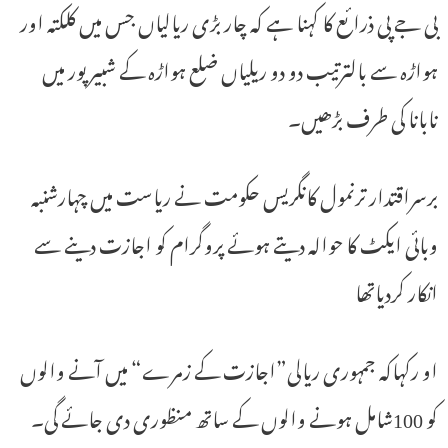
بی جے پی ذرائع کا کہنا ہے کہ چار بڑی ریالیاں جس میں کلکتہ اور
ہواڑہ سے بالترتیب دو دو ریلیاں ضلع ہواڑہ کے شبیر پور میں
نابانا کی طرف بڑھیں۔
برسراقتدار ترنمول کانگریس حکومت نے ریاست میں چہارشنبہ
وبائی ایکٹ کا حوالہ دیتے ہوئے پروگرام کو اجازت دینے سے
انکار کردیاتھا
او رکہاکہ جمہوری ریالی”اجازت کے زمرے“ میں آنے والوں
کو 100شامل ہونے والوں کے ساتھ منظوری دی جائے گی۔