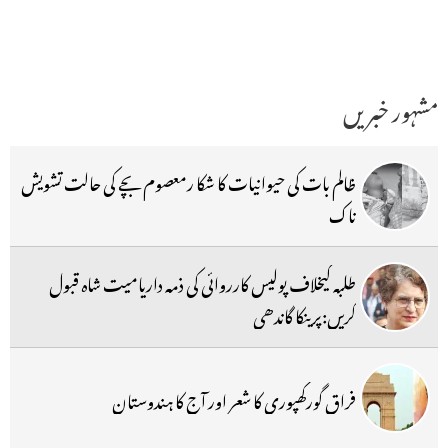
مشہور خبریں
ظالم بات کی حیوانیات کا شکا رمعصوم بچے کی حالت تشویش
ناک
طلبہ کیخلاف پولیس کارروائی کی ذمہ داریامیت شاہ قبول
کریں:پرینکا گاندھی
فراق گورکھپوری کا شعر اور آج کا ہندوستان