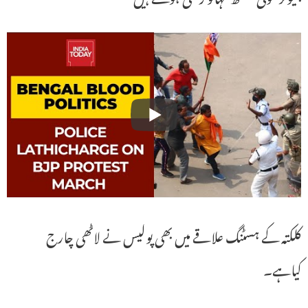
کلکتہ کے ہسٹنگ علاقے میں بھی پولیس نے لاٹھی چارج
کیاہے۔