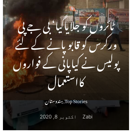
ٹائروں کو جلایاگیا‘ بی جے پی
ورکرس کو قابو پانے کے لئے
پولیس نے کیاپانی کے فواروں
کااستعمال
Top Stories
,
ہندوستان
Zabi
اکتوبر 8, 2020