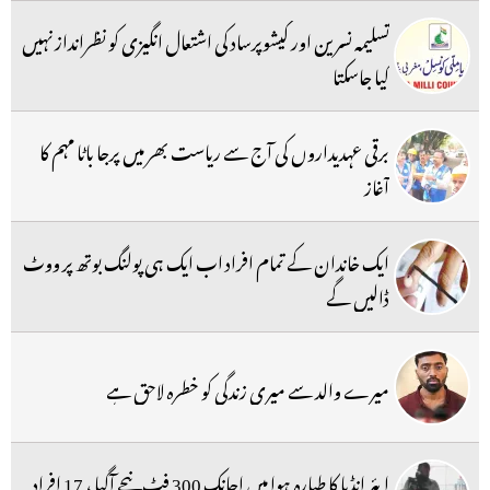
تسلیمہ نسرین اور کیشوپرساد کی اشتعال انگیزی کو نظرانداز نہیں
کیا جاسکتا
برقی عہدیداروں کی آج سے ریاست بھر میں پرجا باٹا مہم کا
آغاز
ایک خاندان کے تمام افراد اب ایک ہی پولنگ بوتھ پر ووٹ
ڈالیں گے
میرے والد سے میری زندگی کو خطرہ لاحق ہے
ایئر انڈیا کا طیارہ ہوا میں اچانک 300 فٹ نیچے آگیا ، 17 افراد