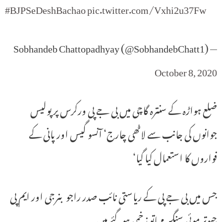
#BJPSeDeshBachao
pic.twitter.com/Vxhi2u37Fw
— Sobhandeb Chattopadhyay (@SobhandebChatt1)
October 8, 2020
ضلع ہواڑہ کے سنترہ گاچی میں بی جے پی ورکرس پر پولیس
جوانوں کی جانب سے لاٹھی چارج‘ آنسو گیس اور پانی کے
فواروں کا استعمال کیا گیا‘
جس میں بی جے پی کے ریاستی نائب صدر راجو بنرجی اور ایم پی
جیوتر موئی سنگھ مہاتو زخمی ہوگئے ہیں