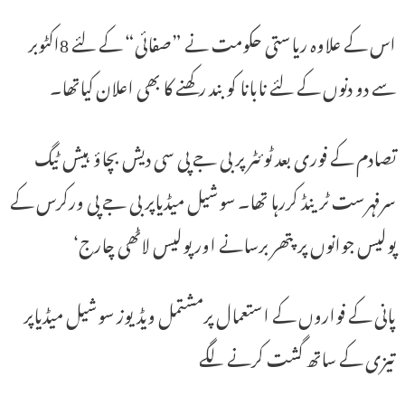
اس کے علاوہ ریاستی حکومت نے ”صفائی“ کے لئے 8اکٹوبر
سے دو دنوں کے لئے نابانا کوبند رکھنے کا بھی اعلان کیاتھا۔
تصادم کے فوری بعد ٹوئٹر پر بی جے پی سی دیش بچاؤ ہیش ٹیگ
سرفہرست ٹرینڈ کررہا تھا۔ سوشیل میڈیاپر بی جے پی ورکرس کے
پولیس جوانوں پر پتھر برسانے اور پولیس لاٹھی چارج‘
پانی کے فواروں کے استعمال پرمشتمل ویڈیوز سوشیل میڈیاپر
تیزی کے ساتھ گشت کرنے لگے