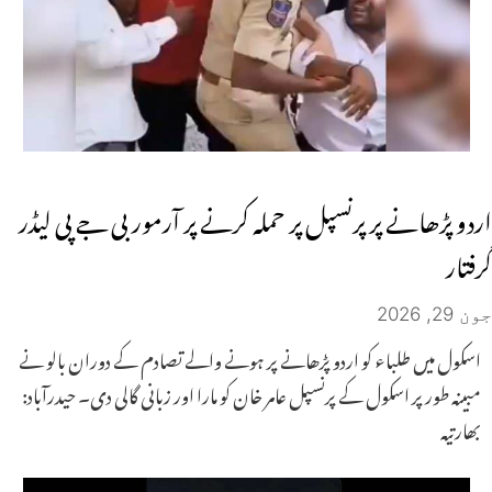
اردو پڑھانے پر پرنسپل پر حملہ کرنے پر آرمور بی جے پی لیڈر
گرفتار
جون 29, 2026
اسکول میں طلباء کو اردو پڑھانے پر ہونے والے تصادم کے دوران بالو نے
مبینہ طور پر اسکول کے پرنسپل عامر خان کو مارا اور زبانی گالی دی۔ حیدرآباد:
بھارتیہ