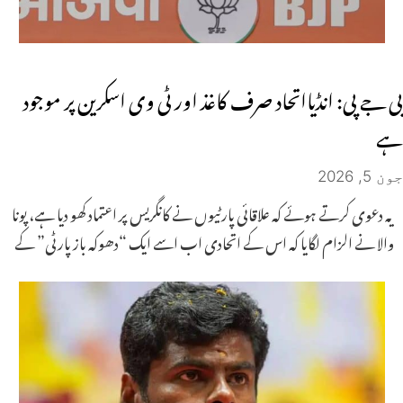
بی جے پی: انڈیااتحاد صرف کاغذ اور ٹی وی اسکرین پر موجود
ہے
جون 5, 2026
یہ دعوی کرتے ہوئے کہ علاقائی پارٹیوں نے کانگریس پر اعتماد کھو دیا ہے، پونا
والا نے الزام لگایا کہ اس کے اتحادی اب اسے ایک “دھوکہ باز پارٹی” کے