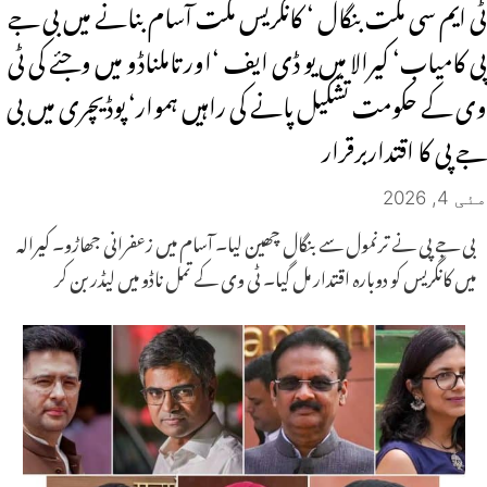
ٹی ایم سی مکت بنگال ‘ کانگریس مکت آسام بنانے میں بی جے
پی کامیاب‘ کیرالا میں یو ڈی ایف ‘اور تاملناڈو میں وجئے کی ٹی
وی کے حکومت تشکیل پانے کی راہیں ہموار‘ پوڈیچری میں بی
جے پی کا اقتداربرقرار
مئی 4, 2026
بی جے پی نے ترنمول سے بنگال چھین لیا۔ آسام میں زعفرانی جھاڑو۔ کیرالہ
میں کانگریس کو دوبارہ اقتدار مل گیا۔ ٹی وی کے تمل ناڈو میں لیڈر بن کر