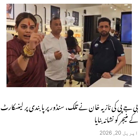
بی جے پی کی نازیہ خان نے تلک، سنڈور پر پابندی پر لینسکارٹ
کے منیجر کو نشانہ بنایا
اپریل 20, 2026