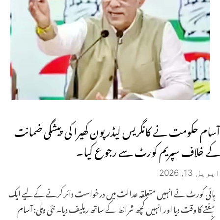
آسام حکومت نے کانگریس لیڈر پون کھیرا کی پیشگی ضمانت
کے خلاف سپریم کورٹ سے رجوع کیا۔
اپریل 13, 2026
ہائی کورٹ نے انہیں متعلقہ عدالت میں درخواست دائر کرنے کے لیے ایک
ہفتے کا وقت دیا اور انہیں کچھ شرائط کے ساتھ ریلیف دیا۔ نئی دہلی: آسام