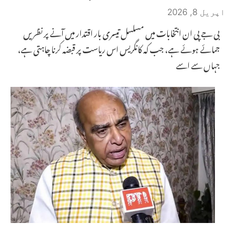
اپریل 8, 2026
بی جے پی ان انتخابات میں مسلسل تیسری بار اقتدار میں آنے پر نظریں
جمائے ہوئے ہے، جب کہ کانگریس اس ریاست پر قبضہ کرنا چاہتی ہے،
جہاں سے اسے