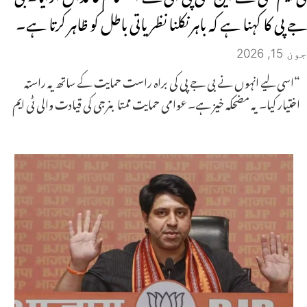
جے پی کا کہنا ہے کہ باہر نکلنا نظریاتی باطل کو ظاہر کرتا ہے۔
جون 15, 2026
“اسی لیے انہوں نے بی جے پی کی براہ راست حمایت کے ساتھ یہ راستہ
اختیار کیا۔ یہ مضحکہ خیز ہے۔ عوامی حمایت ممتا بنرجی کی قیادت والی ٹی ایم