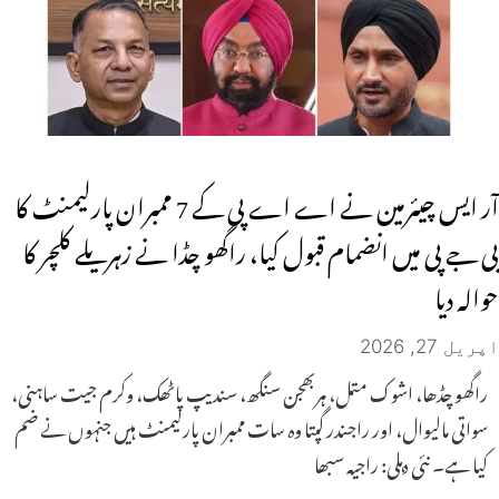
آر ایس چیئرمین نے اے اے پی کے 7 ممبران پارلیمنٹ کا
بی جے پی میں انضمام قبول کیا، راگھو چڈا نے زہریلے کلچر کا
حوالہ دیا
اپریل 27, 2026
راگھو چڈھا، اشوک متل، ہربھجن سنگھ، سندیپ پاٹھک، وکرم جیت ساہنی،
سواتی مالیوال، اور راجندر گپتا وہ سات ممبران پارلیمنٹ ہیں جنہوں نے ضم
کیا ہے۔ نئی دہلی: راجیہ سبھا