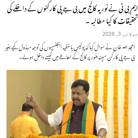
ایم بی ٹی نے نوریہ کالج میں بی جے پی کارکنوں کے داخلے کی
تحقیقات کا کیا مطالبہ ۔
جولائی 3, 2026
امجد اللہ خان نے سوال کیا کہ پولیس یا خفیہ ایجنسیوں کی توجہ مبذول کیے بغیر
بی جے پی کارکن مبینہ طور پر کالج کے احاطے میں کیسے داخل ہوئے۔