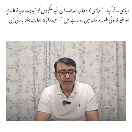
ریڈی نے کہا، ’’اویسی کا مطالبہ صرف ان غیر ملکیوں کو شہریت دینے کا ہے
جو غیر قانونی طور پر ملک میں رہ رہے ہیں‘‘۔ حیدرآباد: بھارتیہ جنتا پارٹی (بی