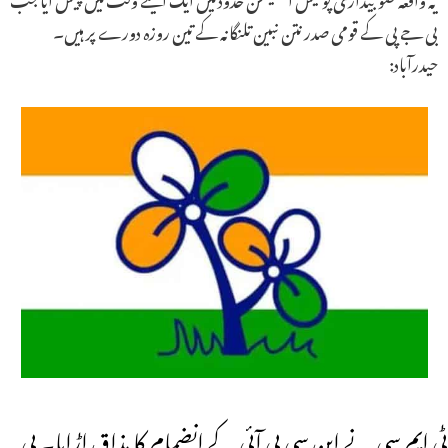
بی جے پی کے قومی صدر نتن نبین تلنگانہ کے تین روزہ دورے پر ہیں۔
حیدرآباد:
ٹی ایم سی نے این سی پی آئی کے انضمام کا مذاق اڑایا۔ بی