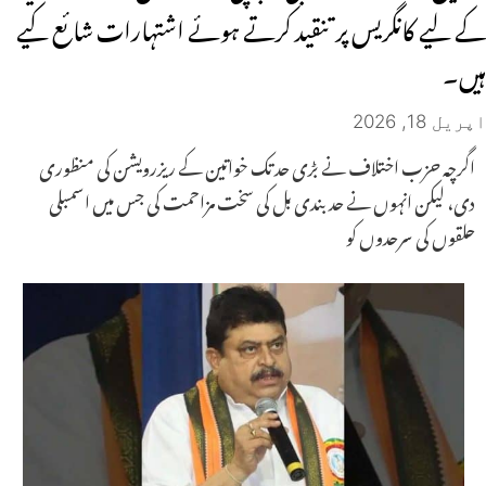
کے لیے کانگریس پر تنقید کرتے ہوئے اشتہارات شائع کیے
ہیں۔
اپریل 18, 2026
اگرچہ حزب اختلاف نے بڑی حد تک خواتین کے ریزرویشن کی منظوری
دی، لیکن انہوں نے حد بندی بل کی سخت مزاحمت کی جس میں اسمبلی
حلقوں کی سرحدوں کو