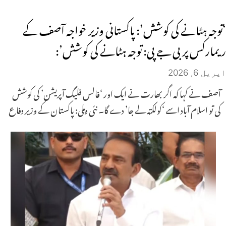
‘توجہ ہٹانے کی کوشش’: پاکستانی وزیر خواجہ آصف کے
ریمارکس پر بی جے پی: توجہ ہٹانے کی کوشش’:
اپریل 6, 2026
آصف نے کہا کہ اگر بھارت نے ایک اور ‘فالس فلیگ آپریشن’ کی کوشش
کی تو اسلام آباد اسے ‘کولکتہ لے جا’ دے گا۔ نئی دہلی: پاکستان کے وزیر دفاع