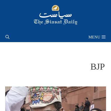
Skip
to
content
MENU
BJP