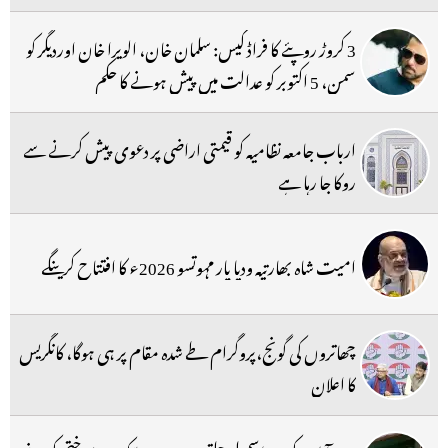
3 کروڑ روپئے کا فراڈ کیس: سلمان خان، الویرا خان اوردیگر کو
سمن، 5 اکتوبر کو عدالت میں پیش ہونے کا حکم
ارباب جامعہ نظامیہ کو قیمتی اراضی پر دعوی پیش کرنے سے
روکا جا رہا ہے
امیت شاہ بھارتیہ ودیا پار مہوتسو 2026ء کا افتتاح کرینگے
چھاتروں کی گونج،پروگرام طے شدہ مقام پر ہی ہوگا، کانگریس
کا اعلان