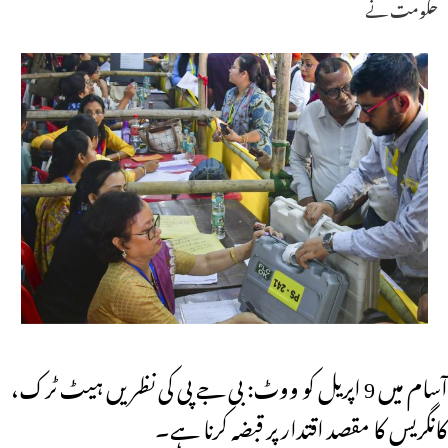
حکومت نے
آسام میں 9 اپریل کو ووٹ: بی جے پی کی نظریں ہیٹ ٹرک،
کانگریس کا مقصد اقتدار پر قبضہ کرنا ہے۔