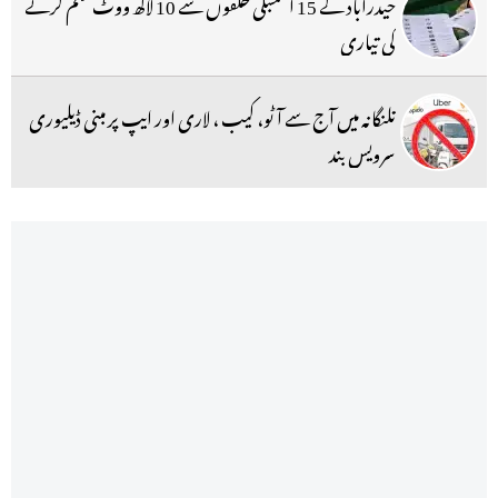
حیدرآباد کے 15 اسمبلی حلقوں سے 10 لاکھ ووٹ ختم کرنے
کی تیاری
تلنگانہ میں آج سے آٹو، کیب ، لاری اور ایپ پر مبنی ڈیلیوری
سرویس بند