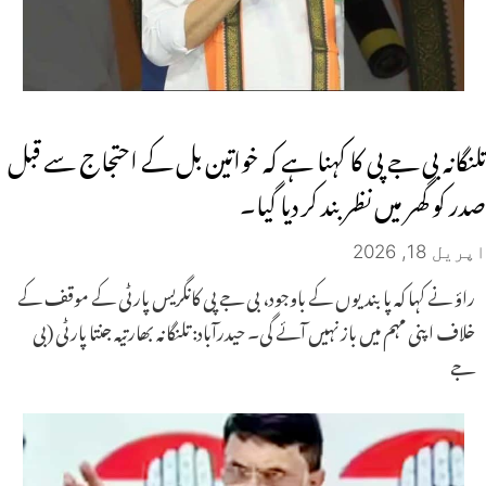
تلنگانہ بی جے پی کا کہنا ہے کہ خواتین بل کے احتجاج سے قبل
صدر کو گھر میں نظر بند کر دیا گیا۔
اپریل 18, 2026
راؤ نے کہا کہ پابندیوں کے باوجود، بی جے پی کانگریس پارٹی کے موقف کے
خلاف اپنی مہم میں باز نہیں آئے گی۔ حیدرآباد: تلنگانہ بھارتیہ جنتا پارٹی (بی
جے