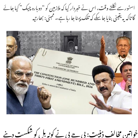
اسٹور سے نکلتے وقت، اس نے خبردار کیا کہ ملازمین کو “دوبارہ چیک” کیا جائے
گا تاکہ یہ یقینی بنایا جا سکے کہ تلک پہنا جا رہا ہے۔ ممبئی: بھارتیہ
خواتین مخالف ذہنیت: بی جے پی نے کوٹہ بل کو شکست دینے