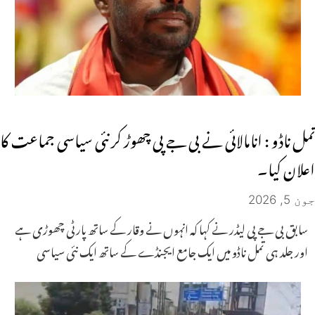
تمل ناڈو : انامالائی نے بی جے پی چھوڑ کر نئی سیاسی جماعت کا
اعلان کیا۔
جون 5, 2026
سابق بی جے پی لیڈر نے کہا کہ انہوں نے وقار کے ساتھ پارٹی چھوڑی ہے
اور جلد ہی تمل ناڈو میں ایک جامع ایجنڈے کے ساتھ ایک نئی سیاسی