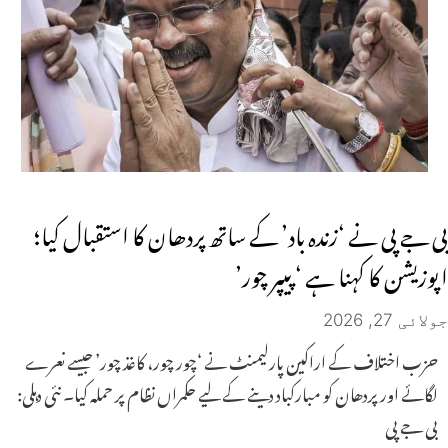
بی جے پی نے ‘زندہ باد’ کے ساتھ پردھان کا استقبال کیا؛
اپوزیشن کا کہنا ہے ‘پیپر چور’
جولائی 27, 2026
حزب اختلاف کے اراکین پارلیمنٹ نے ‘چور چور، کاغذ چور’ جیسے نعرے
لگائے اور پردھان کو مبارکباد دینے کے لیے حکمراں نظام پر حملہ کیا۔ نئی دہلی:
بی جے پی