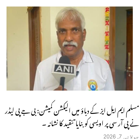
مسلم ایم ایل ایز کے دباؤ میں الیکشن کمیشن: بی جے پی لیڈر
نے پی آر سی پر اویسی کو بنایا تنقید کا نشانہ ۔
جولائی 7, 2026