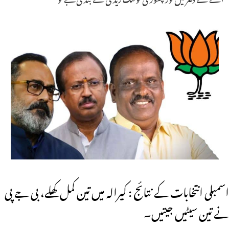
اسمبلی انتخابات کے نتائج : کیرالہ میں تین کمل کھلے، بی جے پی
نے تین سیٹیں جیتیں۔