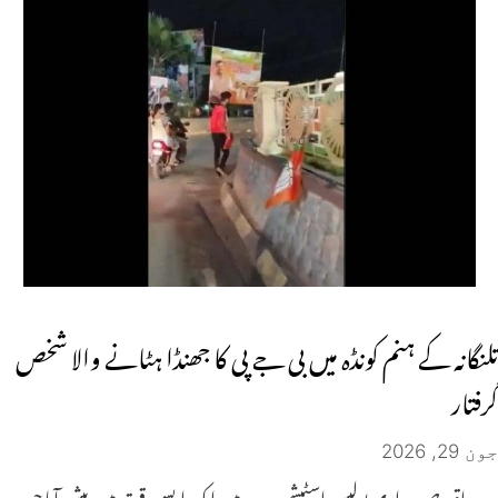
تلنگانہ کے ہنم کونڈہ میں بی جے پی کا جھنڈا ہٹانے والا شخص
گرفتار
جون 29, 2026
یہ واقعہ صوبیداری پولیس اسٹیشن حدود میں ایک ایسے وقت میں پیش آیا جب