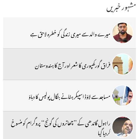
مشہور خبریں
میرے والد سے میری زندگی کو خطرہ لاحق ہے
فراق گورکھپوری کا شعر اور آج کا ہندوستان
مساجد سے لاؤڈ اسپیکر ہٹانے بنگال پولیس کا دباؤ
راہول گاندھی کے ’’چھاتروں کی گونج‘‘ پروگرام کو منسوخ
کردیا گیا