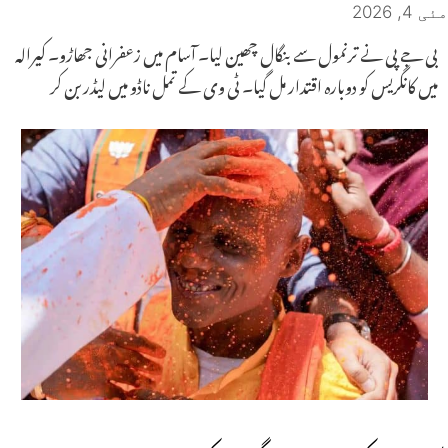
مئی 4, 2026
بی جے پی نے ترنمول سے بنگال چھین لیا۔ آسام میں زعفرانی جھاڑو۔ کیرالہ
میں کانگریس کو دوبارہ اقتدار مل گیا۔ ٹی وی کے تمل ناڈو میں لیڈر بن کر