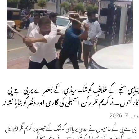
بنڈی سنجے کے خلاف کوشک ریڈی کے تبصرے پر بی جے پی
کارکنوں نے کریم نگر رکن اسمبلی کی گاری اور دفتر کو بنایا نشانہ
مئی 7, 2026
بی جے پی کے حامیوں نے بندی پر پاڈی کوشک کے تبصرہ پر کریم نگر ایم ایل
اے کے دفتر میں توڑ پھوڑ کی کوشک ریڈی نے بنڈی سنجے کو