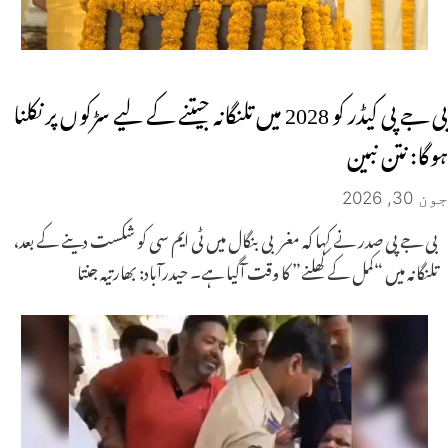
بی جے پی کیڈر کو 2028 میں تلنگانہ جیتنے کے لیے سڑکوں پر نکلنا
ہوگا: نتن نبین
جون 30, 2026
بی جے پی صدر نے کہا کہ مغربی بنگال میں ٹی ایم سی کو شکست دینے کے بعد،
تلنگانہ میں “کمل کے کھلنے” کا وقت آگیا ہے۔ حیدرآباد: بھارتیہ جنتا