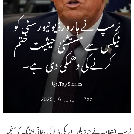
ٹرمپ نے ہارورڈ یونیورسٹی کو
ٹیکس سے مستثنیٰ حیثیت ختم
کرنے کی دھمکی دی ہے۔
Top Stories
,
دنیا
Zabi
اپریل 16, 2025
ٹرمپ انتظامیہ نے 2.2 بلین امریکی ڈالر کی وفاقی فنڈنگ ​​کو منجمد