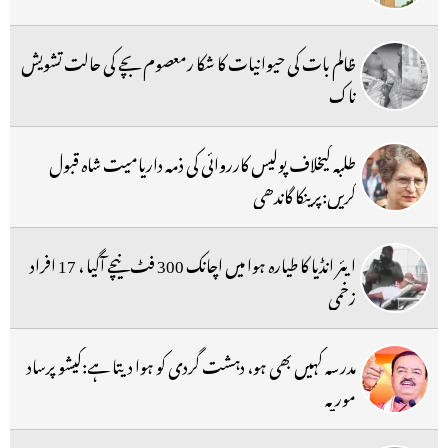
ظالم بات کی حیوانیات کا شکا رمعصوم بچے کی حالت تشویش
ناک
طلبہ کیخلاف پولیس کارروائی کی ذمہ داریامیت شاہ قبول
کریں:پرینکا گاندھی
ایئر انڈیا کا طیارہ ہوا میں اچانک 300 فٹ نیچے آگیا ، 17 افراد
زخمی
مدرسہ کہیں بھی ہو، دہشت گردی کو ہوا دیتا ہے:کیشو پرساد
موریہ