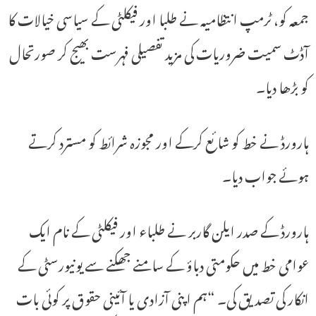
جمعہ کو، ٹرمپ انتظامیہ نے طلبا اور فیکلٹی کے سیاسی خیالات کا
آڈٹ سمیت ضروریات کی مزید تفصیلی فہرست بھیج کر صورتحال
کو بڑھا دیا۔
ہارورڈ نے خط کو شائع کرکے اور مجوزہ شرائط کو مسترد کرتے
ہوئے جواب دیا۔
ہارورڈ کے صدر ایلن گاربر نے طلباء اور فیکلٹی کے نام ایک
عوامی خط میں حکومتی دباؤ کے سامنے جھکنے سے یونیورسٹی کے
انکار کی تصدیق کی۔ “ہم اپنی آزادی یا آئینی حقوق پر کوئی بات