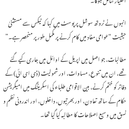
انہوں نے ٹروتھ سوشل پر پوسٹ میں کہا کہ ٹیکس سے مستثنیٰ
حیثیت “عوامی مفاد میں کام کرنے پر مکمل طور پر منحصر ہے۔”
مطالبات، جو اصل میں اپریل کے اوائل میں جاری کیے گئے
تھے، ان میں تنوع، مساوات، اور شمولیت (ڈی ای ائی) کے
دفاتر کو ختم کرنے، بین الاقوامی طلباء کی اسکریننگ میں امیگریشن
حکام کے ساتھ تعاون، اور بھرتیوں، داخلوں، اور اندرونی نظم و
نسق میں وسیع اصلاحات کا مطالبہ کیا گیا تھا۔