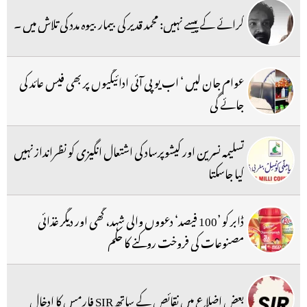
کرائے کے پیسے نہیں: محمد قدیر کی بیمار بیوہ مدد کی تلاش میں ۔
عوام جان لیں ‘ اب یو پی آئی ادائیگیوں پر بھی فیس عائد کی
جائے گی
تسلیمہ نسرین اور کیشوپرساد کی اشتعال انگیزی کو نظرانداز نہیں
کیا جاسکتا
ڈابر کو ’100 فیصد‘ دعووں والی شہد، گھی اور دیگر غذائی
مصنوعات کی فروخت روکنے کا حکم
بعض اضلاع میں نقائص کے ساتھ SIR فارمس کا ادخال