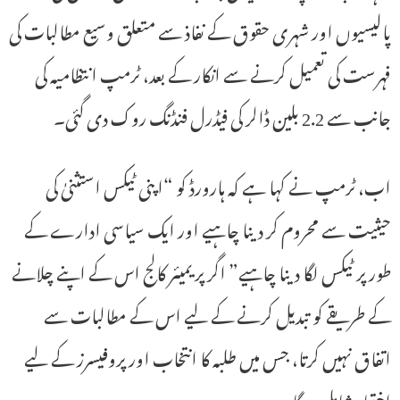
پالیسیوں اور شہری حقوق کے نفاذ سے متعلق وسیع مطالبات کی
فہرست کی تعمیل کرنے سے انکار کے بعد، ٹرمپ انتظامیہ کی
جانب سے 2.2 بلین ڈالر کی فیڈرل فنڈنگ ​​روک دی گئی۔
اب، ٹرمپ نے کہا ہے کہ ہارورڈ کو “اپنی ٹیکس استثنیٰ کی
حیثیت سے محروم کر دینا چاہیے اور ایک سیاسی ادارے کے
طور پر ٹیکس لگا دینا چاہیے” اگر پریمیئر کالج اس کے اپنے چلانے
کے طریقے کو تبدیل کرنے کے لیے اس کے مطالبات سے
اتفاق نہیں کرتا، جس میں طلبہ کا انتخاب اور پروفیسرز کے لیے
اختیار شامل ہوگا۔