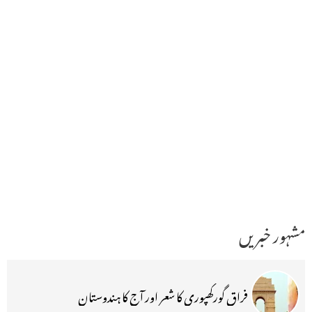
مشہور خبریں
فراق گورکھپوری کا شعر اور آج کا ہندوستان