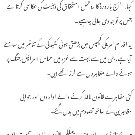
کہا، “آج ہارورڈ کا ردعمل استحقاق کی ذہنیت کی عکاسی کرتا ہے
جس پر توجہ دی جانی چاہیے۔
یہ اقدام امریکی کیمپس میں بڑھتی ہوئی کشیدگی کے تناظر میں سامنے
آیا ہے، جن میں سے بہت سے غزہ میں حماس اسرائیل جنگ پر
ہونے والے مظاہروں سے لرز اٹھے ہیں۔
کئی مظاہرے قانون نافذ کرنے والے اداروں اور جوابی
مظاہرین کے ساتھ تصادم میں بدل گئے۔
صدر ڈونلڈ ٹرمپ اور متعدد ریپبلکن قانون سازوں سمیت ناقدین