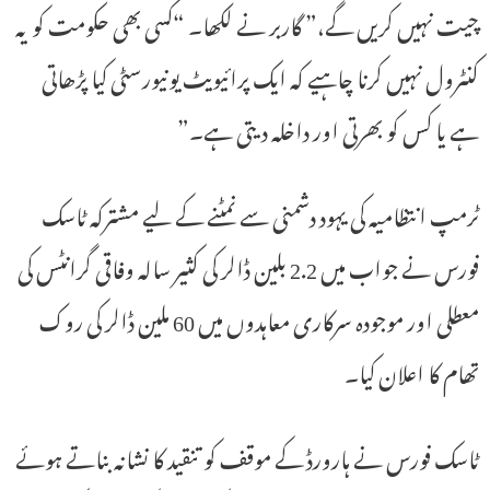
چیت نہیں کریں گے،” گاربر نے لکھا۔ “کسی بھی حکومت کو یہ
کنٹرول نہیں کرنا چاہیے کہ ایک پرائیویٹ یونیورسٹی کیا پڑھاتی
ہے یا کس کو بھرتی اور داخلہ دیتی ہے۔”
ٹرمپ انتظامیہ کی یہود دشمنی سے نمٹنے کے لیے مشترکہ ٹاسک
فورس نے جواب میں 2.2 بلین ڈالر کی کثیر سالہ وفاقی گرانٹس کی
معطلی اور موجودہ سرکاری معاہدوں میں 60 ملین ڈالر کی روک
تھام کا اعلان کیا۔
ٹاسک فورس نے ہارورڈ کے موقف کو تنقید کا نشانہ بناتے ہوئے