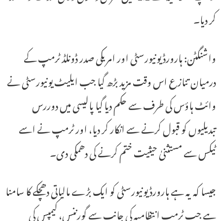
کر دیا۔
واشنگٹن: ہارورڈ یونیورسٹی اور امریکی صدر ڈونلڈ ٹرمپ کے
درمیان تنازع اس وقت مزید بڑھ گیا جب ایلیٹ یونیورسٹی نے
وائٹ ہاؤس کی طرف سے حکم دیا گیا پالیسی میں دوررس
تبدیلیوں کو قبول کرنے سے انکار کر دیا، اور ٹرمپ نے اسے
ٹیکس سے مستثنیٰ حیثیت ختم کرنے کی دھمکی دی۔
جیسا کہ یہ ہے ہارورڈ یونیورسٹی کو ایک بڑے مالیاتی دھچکے کا سامنا
ہے جب ٹرمپ انتظامیہ کی جانب سے گورننس، کیمپس کی