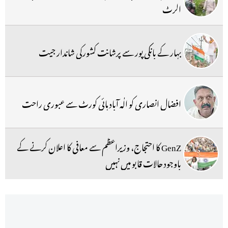
الرٹ
بہار کے بانکی پور سے پرشانت کشورکی شاندار جیت
افضال انصاری کو الٰہ آباد ہائی کورٹ سے عبوری راحت
GenZ کا احتجاج، وزیراعظم سے معافی کا اعلان کرنے کے
باوجود حالات قابو میں نہیں