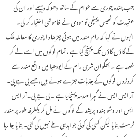
جب چندہ چوری سے عوام کے ساتھ دھوکہ دہیہے اور ان کی
عقیدت کو ٹھیس پہنچی تو مودی نے خاموشی اختیار کر لی۔
انہوں نے کہا کہ رام مندر میں ہوئی چڑھاوا چوری کا معاملہ ملک
کے گاؤں گاؤں تک پہنچ گیا ہے ، تمام لوگوں میں اسے لے کر
غصہ ہے ۔ بھگوان شری رام کے ایودھیا میں واقع مندر سے
کروڑوں لوگوں کے جذبات جڑے ہوئے ہیں، جسے بی جے پی۔
آر ایس ایس نے گہرا صدمہ پہنچایا ہے ۔ بی جے پی۔آر ایس
ایس اور وشو ہندو پریشد کے لوگوں نے مل کر یکطرفہ طور پر مندر
ٹرسٹ بنایا لیکن کسی کی کوئی جوابدہی طے نہیں کی گئی۔ بتایا جا رہا