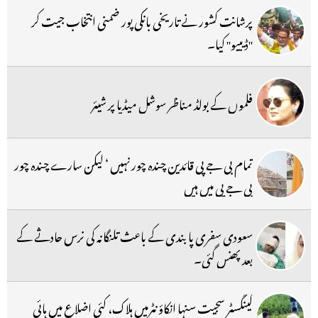
پرشانت کشور نے تاریخی بانکی پور ضمنی انتخاب جیت کر
''ڈیبیو'' کیا۔
فلموں کے بولڈ مناظر سوشل میڈیا پر شیئر
تمام بی جے پی قائدین چندہ چور نہیں ‘ لیکن سارے چندہ چور
بی جے پی میں ہیں
سعودی سفری پابندی کے باعث تلنگانہ کی نرس حادثے کے
بعد پھنس گئی۔
گینگسٹر سجیت سنہا انکاؤنٹرمیں ہلاک، کئی اضلاع میں ہائی