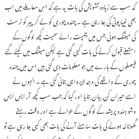
کہ سب سے زیادہ تشویش کی بات یہ ہے کہ اس معاملے میں اب
بھی لیپا پوتی کی جا رہی ہے ۔ چندہ چوری کو لے کر پیر کو ٹرسٹ
کی میٹنگ ہوئی جس میں چمپت رائے سمیت کچھ لوگوں کے
استعفے قبول کرنے کی بات کہی گئی ہے لیکن میٹنگ میں کیئے گئے
فیصلوں کے بارے میں جو معلومات دی گئی ہیں اس میں چندہ
چوری کے واقعے کی وجہ لاپرواہی بتائی گئی ہے ۔ انہوں نے
اسے حیران کن بیان بتایا اور کہا کہ جب سب کچھ آر ایس ایس
وشو ہندو پریشد کے لوگوں کے حوالے ہے اور وقت رہتے
گھوٹالہ ہونے کی بات سامنے آنے کی بات بھی کہی جا رہی ہے تو