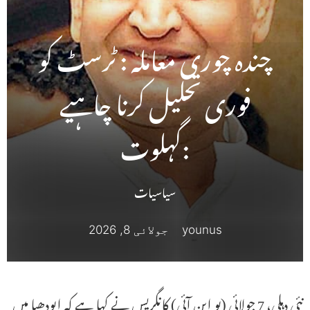
چندہ چوری معاملہ : ٹرسٹ کو
فوری تحلیل کرنا چاہیے
:گہلوت
سیاسیات
younus
جولائی 8, 2026
نئی دہلی، 7 جولائی (یو این آئی) کانگریس نے کہا ہے کہ ایودھیا میں