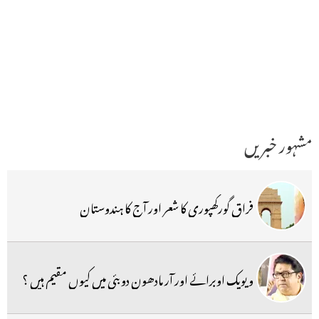
مشہور خبریں
فراق گورکھپوری کا شعر اور آج کا ہندوستان
ویویک اوبرائے اور آر مادھون دوبئی میں کیوں مقیم ہیں ؟