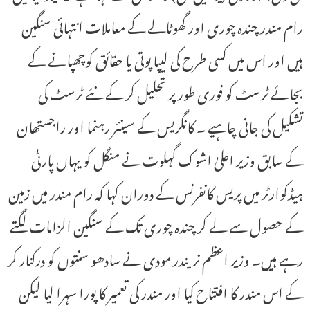
رام مندر چندہ چوری اور گھوٹالے کے معاملات انتہائی سنگین
ہیں اور اس میں کسی طرح کی لیپا پوتی یا حقائق کوچھپانے کے
بجائے ٹرسٹ کو فوری طور پر تحلیل کر کے نئے ٹرسٹ کی
تشکیل کی جانی چاہیے ۔ کانگریس کے سینئر رہنما اور راجستھان
کے سابق وزیر اعلیٰ اشوک گہلوت نے منگل کو یہاں پارٹی
ہیڈکوارٹر میں پریس کانفرنس کے دوران کہا کہ رام مندر میں زمین
کے حصول سے لے کر چندہ چوری تک کے سنگین الزامات لگتے
رہے ہیں۔ وزیر اعظم نریندر مودی نے سادھو سنتوں کو درکنار کر
کے اس مندر کا افتتاح کیا اور مندر کی تعمیر کا پورا سہرا لیا لیکن