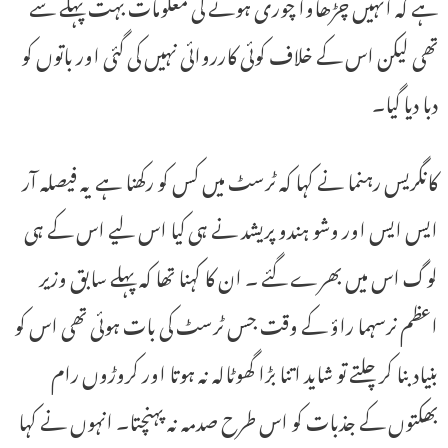
ہے کہ انہیں چڑھاوا چوری ہونے کی معلومات بہت پہلے سے
تھی لیکن اس کے خلاف کوئی کارروائی نہیں کی گئی اور باتوں کو
دبا دیا گیا۔
کانگریس رہنما نے کہا کہ ٹرسٹ میں کس کو رکھنا ہے یہ فیصلہ آر
ایس ایس اور وشو ہندو پریشد نے ہی کیا اس لیے اس کے ہی
لوگ اس میں بھرے گئے ۔ ان کا کہنا تھا کہ پہلے سابق وزیر
اعظم نرسہما راؤ کے وقت جس ٹرسٹ کی بات ہوئی تھی اس کو
بنیاد بنا کر چلتے تو شاید اتنا بڑا گھوٹالہ نہ ہوتا اور کروڑوں رام
بھکتوں کے جذبات کو اس طرح صدمہ نہ پہنچتا۔ انہوں نے کہا