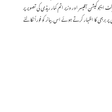
ٹ ایجوکیشن آفیسر اور وزیر اتم کمار ریڈی کی تصویر پر
ر برہمی کا اظہار کرتے ہوئے اس بیانر کو فوراً نکالنے