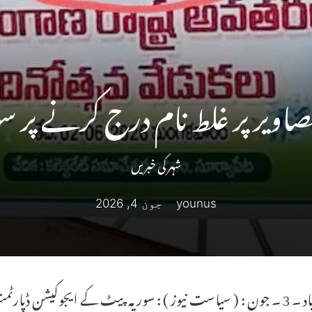
صاویر پر غلط نام درج کرنے پر سو
شہر کی خبریں
younus
جون 4, 2026
حیدرآباد ۔ 3 ۔ جون : ( سیاست نیوز ) : سوریہ پیٹ کے ایجوکیشن 