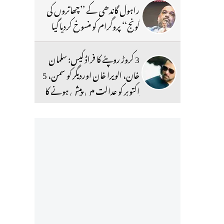
راہول گاندھی کے ’’چھاتروں کی
گونج‘‘ پروگرام کو منسوخ کردیا گیا
3 کروڑ روپئے کا فراڈ کیس: سلمان
خان، الویرا خان اوردیگر کو سمن، 5
اکتوبر کو عدالت میں پیش ہونے کا
حکم