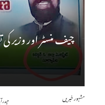
چیف منسٹر اور وزیر کی ت
مشہور خبریں