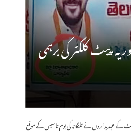
ریہ پیٹ کلکٹر کی برہمی
ڈپارٹمنٹ کے عہدیداروں نے تلنگانہ کی یوم تاسیس کے موقع