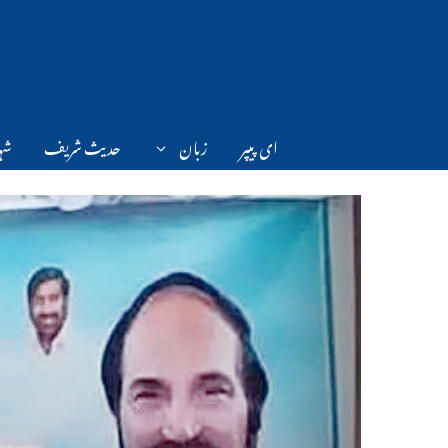
Ski
t
conten
ای پیپر
زبان
حدیث شریف
شہر