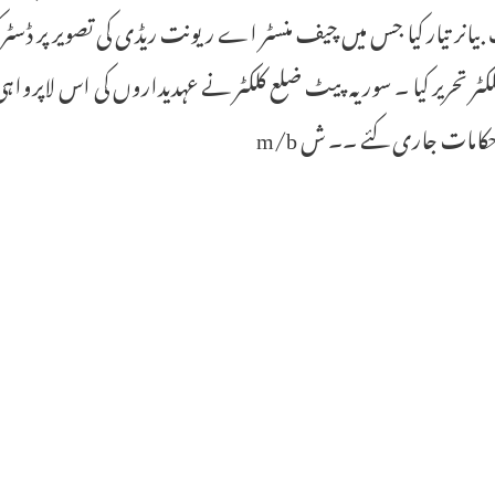
 بیانر تیار کیا جس میں چیف منسٹر اے ریونت ریڈی کی تصویر پر ڈسٹرک
کٹر تحریر کیا ۔ سوریہ پیٹ ضلع کلکٹر نے عہدیداروں کی اس لاپرواہی پ
کامات جاری کئے ۔۔ ش m/b