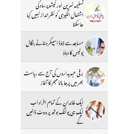
تسلیمہ نسرین اور کیشوپرساد کی
اشتعال انگیزی کو نظرانداز نہیں کیا
جاسکتا
مساجد سے لاؤڈ اسپیکر ہٹانے بنگال
پولیس کا دباؤ
برقی عہدیداروں کی آج سے ریاست
بھر میں پرجا باٹا مہم کا آغاز
ایک خاندان کے تمام افراد اب
ایک ہی پولنگ بوتھ پر ووٹ ڈالیں
گے