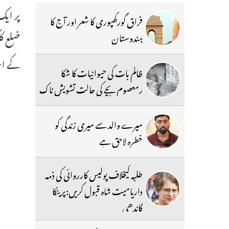
پر ایک
فراق گورکھپوری کا شعر اور آج کا
ضلع کل
ہندوستان
کے اح
ظالم بات کی حیوانیات کا شکا
رمعصوم بچے کی حالت تشویش ناک
میرے والد سے میری زندگی کو
خطرہ لاحق ہے
طلبہ کیخلاف پولیس کارروائی کی ذمہ
داریامیت شاہ قبول کریں:پرینکا
گاندھی