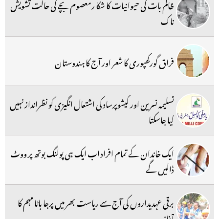
ظالم بات کی حیوانیات کا شکا رمعصوم بچے کی حالت تشویش
ناک
فراق گورکھپوری کا شعر اور آج کا ہندوستان
تسلیمہ نسرین اور کیشوپرساد کی اشتعال انگیزی کو نظرانداز نہیں
کیا جاسکتا
ایک خاندان کے تمام افراد اب ایک ہی پولنگ بوتھ پر ووٹ
ڈالیں گے
برقی عہدیداروں کی آج سے ریاست بھر میں پرجا باٹا مہم کا
آغاز