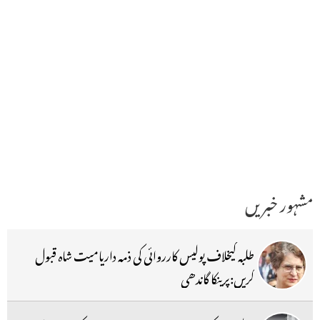
مشہور خبریں
طلبہ کیخلاف پولیس کارروائی کی ذمہ داریامیت شاہ قبول
کریں:پرینکا گاندھی