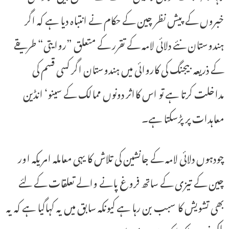
خبروں کے پیش نظر چین کے حکام نے انتباہ دیا ہے کہ اگر
ہندوستان نئے دلائی لامہ کے تقرر کے متعلق ”روایتی“ طریقے
کے ذریعہ بیجنگ کی کاروائی میں ہندوستان اگر کسی قسم کی
مداخلت کرتا ہے تو اس کااثر دونوں ممالک کے سینو‘ انڈین
معاہدات پر پڑسکتا ہے۔
چودہوں دلائی لامہ کے جانشین کی تلاش کا یہی معاملہ امریکہ اور
چین کے تیزی کے ساتھ فروغ پانے والے تعلقات کے لئے
بھی تشویش کا سبب بن رہا ہے کیونکہ سابق میں یہ کہاگیا ہے کہ یہ