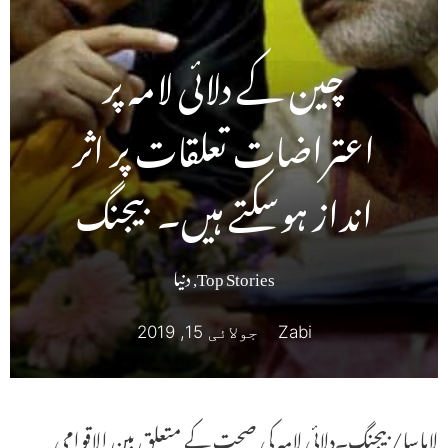
چین کے دلائی لامہ پر
اعتراضات تعلقات پر اثر
انداز ہوسکتے ہیں۔ بیجنگ
Top Stories
,
دنیا
Zabi
جولائی 15, 2019
لاہاسا/بیجنگ۔دلائی لامہ کی صحت کے متعلق بین الاقوامی