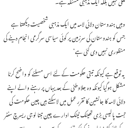
ملکی نہیں بلکہ ایک مذہبی مسئلہ ہے۔
وہیں ہندوستان دلائی لامہ میں ایک مذہبی شخصیت دیکھتا ہے
جس کو ہندوستان کی سرزمین پر کوئی سیاسی سرگرمی انجام دینے کی
منظوری نہیں دی گئی ہے‘
یہ توقع ہے کیونکہ تبتی حکومت کے لئے اس مسلئے کو واضح کرنا
مشکل ہوگیا کیونکہ وہ جلاوطنی کے بعد یہاں پر رہنے والے اپنے
دلائی لامہ کا جانشین کا تقرر عمل میں لاسکتے ہیں چین حکومت کی
تبت پالیسی بڑی تھینک ٹینک ادارے چین تبتا لوجی ریسرچ سنٹر
کے ڈائرکٹر زہا لو نے کہاکہ ”اس کے سبب بڑے سیاسی