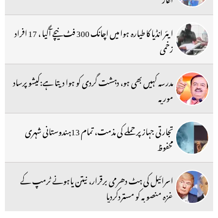
ایئر انڈیا کا طیارہ ہوا میں اچانک 300 فٹ نیچے آگیا ، 17 افراد
زخمی
مدرسہ کہیں بھی ہو، دہشت گردی کو ہوا دیتا ہے:کیشو پرساد
موریہ
تجارتی جہاز پر حملے کی مذمت، تمام 13ہندوستانی شہری
محفوظ
اسرائیل کی ہٹ دھرمی برقرار، نیتن یاہونے ٹرمپ کے
غزہ منصوبہ کو مستردکردیا