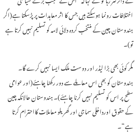
اختلافات رونما ہوسکتے ہیں جس کا اثر معاہدات پر پڑسکتا ہے(اگر
ہندوستان چین کے منتخب کردہ دلائی لامہ کو تسلیم نہیں کرتا ہے
تو)۔
مگر کوئی بھی بڑا لیڈر اور دوست ملک ایسا نہیں کرے گا۔
ہندوستان کو بھی اس معاملے سے دور رکھنا چاہئے(اور عوامی
سطح پر اس کو تسلیم نہیں کرنا چاہئے)۔ ہندوستان حالانکہ چین
کے حقوق اورداخلی سماجی اور گھریلو معاملات کااحترام کرتا
ہے“۔