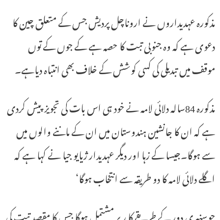
مذکورہ عہدیداروں نے اروناچل پردیش جس کے متعلق چین کا
دعوی ہے کہ وہ جنوبی تبت کا حصہ ہے کے جوں کے توں
موقف میں تبدیلی کی کسی کوشش کے خلاف بھی انتباہ دیاہے۔
مذکورہ 84سالہ دلائی لامہ نے خود ہی اس بات کی تجویز پیش کردی
ہے کہ ان کا جانشین ہندوستان میں ان کے ماننے والوں میں
سے ہوگا۔جیسا کے زہا اور دیگر عہدیدار ژیایو جیا نے کہا ہے کہ
اگلے دلائی لامہ کا دو طریقہ سے انتخاب ہوگا‘
جوسنہری دور کے طریقے کا ر پر مشتمل ہوگا جس کا مقصد تبت کی