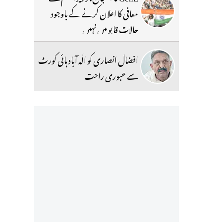
معافی کا اعلان کرنے کے باوجود
حالات قابو میں نہیں
افضال انصاری کو الٰہ آباد ہائی کورٹ
سے عبوری راحت