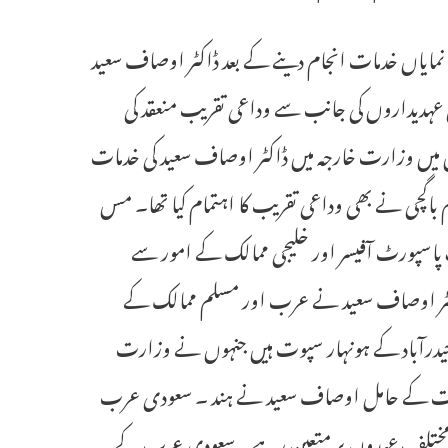
نمایاں خدمات انجام دینے کے بعد ڈاکٹر اوصاف سعید
کے اعلیٰ عہدیداروں کی جانب سے وداعی تقریب منعقد کی
س میں وزارت خارجہ میں ڈاکٹر اوصاف سعید کی خدمات
 باگچی نے بھی وداعی تقریب کا اہتمام کیا تھا۔ مس
 پاسپورٹ آفیسر اور خلیجی ممالک کے امور سے
اکٹر اوصاف سعید نے عرب اور مسلم ممالک کے
د حیدرآباد کے ہونہار سپوت ہیں جنہوں نے وزارت
می مقبولیت کے حامل اوصاف سعید نے ہند ۔ سعودی عرب
میں مختلف عہدوں پر متعین رہے۔ سعودی عرب کے