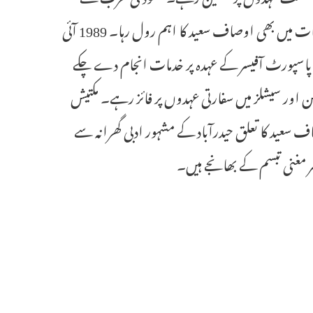
ولیہعد پرنس محمد بن سلمان کے حالیہ دورہ ہند اور G-20 سمٹ کے انتظامات میں بھی اوصاف سعید کا اہم رول رہا۔ 1989 آئی
پاسپورٹ آفیسر کے عہدہ پر خدمات انجام دے چکے
 اور سیشلز میں سفارتی عہدوں پر فائز رہے۔ مکتیش
عید کا تعلق حیدرآباد کے مشہور ادبی گھرانہ سے
ر مغنی تبسم کے بھانجے ہیں۔