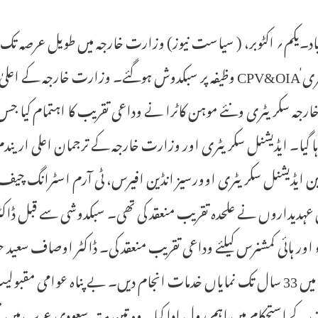
اد۔یکم؍ اکٹوبر، ( سیاست نیوز) وزارت خارجہ میں طویل عرصہ تک 
سکریٹری ٰCPV&OIA وظیفہ پر سبکدوش ہوگئے۔ وزارت خارجہ 
ارجہ سکریٹری ونئے موہن کاٹرا نے وداعی تقریب کا اہتمام کیا ج
ہا گیا۔ ایڈیشنل سکریٹری اور وزارت خارجہ کے ترجمان اعلی اریندم
جین ایڈیشنل سکریٹری اوورسیز انڈین افیرس، ٹی آرم اسٹرانگ چیف
 عہدیداروں نے علحدہ تقریب منعقد کی تھی۔ سبکدوشی سے قبل ڈ
اور ہائی کمشنرس کیلئے وداعی تقریب منعقد کی۔ ڈاکٹر اوصاف سعی
خارجہ میں 33 سال تک نمایاں خدمات انجام دیں۔ بے پناہ عوا
ت کے استحکام میں اہم رول ادا کیا۔ وہ تین مرتبہ سعودی عرب 