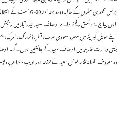
یس بیاچ سے تعلق رکھنے والے اوصاف سعید حیدرآباد میں ریجنل 
پنے طویل کیریئر میں مصر، سعودی عرب، قطر، ڈنمارک، امریکہ، یمن
ردیسی وزارت خارجہ میں اوصاف سعید کے جانشین ہوں گے۔ اوصاف س
 معروف افسانہ نگار عوض سعید کے فرزند اور ادیب و شاعر پروفیس