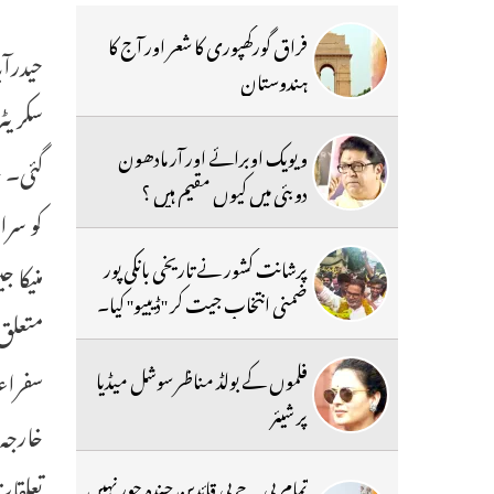
فراق گورکھپوری کا شعر اور آج کا
حیدرآب
ہندوستان
ویویک اوبرائے اور آر مادھون
گئی۔ خ
دوبئی میں کیوں مقیم ہیں ؟
کو سرا
پرشانت کشور نے تاریخی بانکی پور
منیکا 
ضمنی انتخاب جیت کر ''ڈیبیو'' کیا۔
متعلق
سفراء 
فلموں کے بولڈ مناظر سوشل میڈیا
پر شیئر
تعلقا
تمام بی جے پی قائدین چندہ چور نہیں