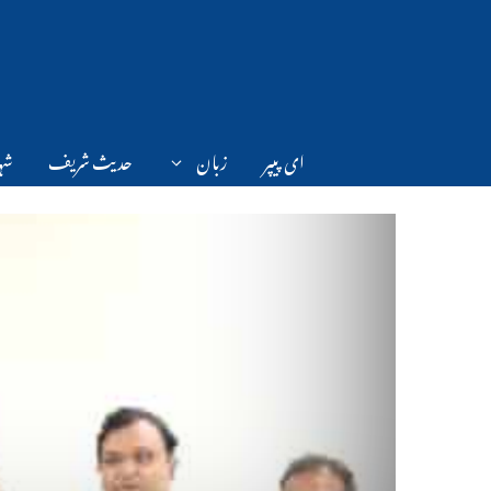
Ski
t
conten
ای پیپر
زبان
حدیث شریف
شہر