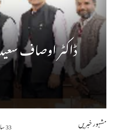
ڈاکٹر اوصاف سعید
مشہور خبریں
33 سال میں کئی ممالک میں سفارتی خدمات، ہند۔ سعودی عرب تعلقات کے استحکام میں اہم رول