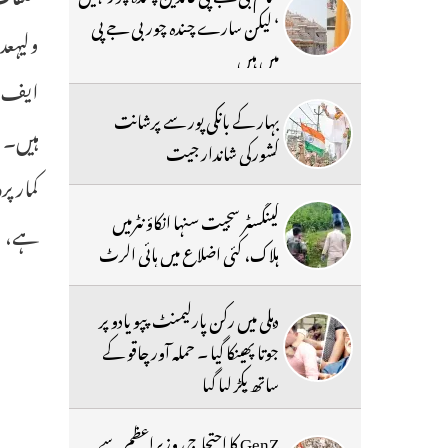
‘ لیکن سارے چندہ چور بی جے پی
میں ہیں
ایف ا
بہار کے بانکی پور سے پرشانت
ہیں۔ ا
کشورکی شاندار جیت
کمار پ
گینگسٹر سجیت سنہا انکاؤنٹرمیں
ہے، وہ
ہلاک، کئی اضلاع میں ہائی الرٹ
دہلی میں رکن پارلیمنٹ پپو یادو پر
جوتا پھینکا گیا ۔ حملہ آور چاقو کے
ساتھ پکڑ لیا گیا
GenZ کا احتجاج، وزیراعظم سے