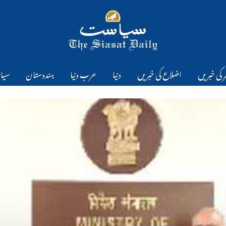
 کی خبریں
اضلاع کی خبریں
دنیا
عرب دنیا
ہندوستان
سیا