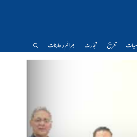
سیات
تفریح
تجارت
جرائم و حادثات