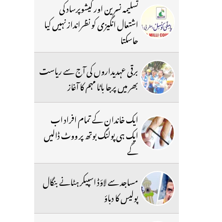
تسلیمہ نسرین اور کیشوپرساد کی
اشتعال انگیزی کو نظرانداز نہیں کیا
جاسکتا
برقی عہدیداروں کی آج سے ریاست
بھر میں پرجا باٹا مہم کا آغاز
ایک خاندان کے تمام افراد اب
ایک ہی پولنگ بوتھ پر ووٹ ڈالیں
گے
مساجد سے لاؤڈ اسپیکر ہٹانے بنگال
پولیس کا دباؤ