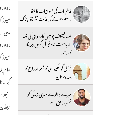
OKE
ظالم بات کی حیوانیات کا شکا
میوزک 
رمعصوم بچے کی حالت تشویش ناک
دہلی نے م
طلبہ کیخلاف پولیس کارروائی کی ذمہ
OKE
داریامیت شاہ قبول کریں:پرینکا
گاندھی
فراق گورکھپوری کا شعر اور آج کا
ہندوستان
میرے والد سے میری زندگی کو
خطرہ لاحق ہے
ربط پی