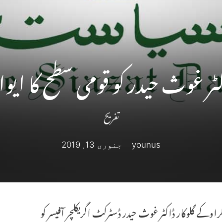
ٹر غوث حیدر کو قومی سطح کا ایوا
تفریح
younus
جنوری 13, 2019
کراوکے گلوکار ڈاکٹر غوث حیدر ڈسٹرکٹ اگریکلچر آفیسر کو