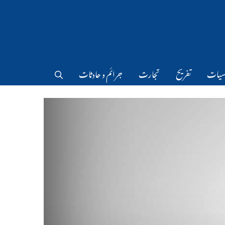
سیات
تفریح
تجارت
جرائم و حادثات