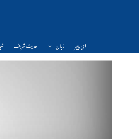
Ski
t
conten
ای پیپر
زبان
حدیث شریف
شہر