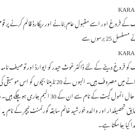
KARA
کے فروغ اور اسے مقبول عام بنانے اور ریکارڈ قائم کرنے پر قومی س
سلسل 25 برسوں سے
KARA
عام بنانے میں مصروف ہیں۔ انہوں نے 20 ن
کیا۔ تاحال انمول گیت کے نام سے ان ک
دا کیا جاسکتا ہے۔