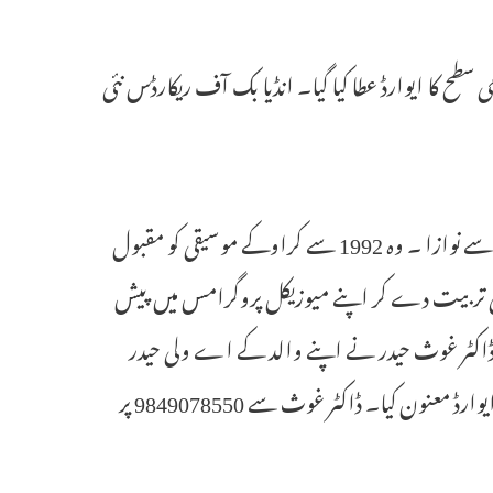
طح کا ایوارڈ عطا کیا گیا۔ انڈیا بک آف ریکارڈس نئی
میوزک کو فروغ دینے کے لئے ڈاکٹر غوث حیدر کو ایوارڈ اور توصیف نامہ سے نوازا ۔ وہ 1992 سے کراوکے موسیقی کو مقبول
ابینا بچوں کو اس موسیقی کی تربیت دے کر اپنے میوزیکل پروگرامس میں پیش
ے 30 البم جاری ہوچکے ہیں۔ ڈاکٹر غوث حیدر نے اپنے والد کے اے ولی حیدر
امجد سابق تحصیلدار اور والدہ خورشید خانم سابقہ گورنمنٹ ٹیچر کے نام یہ ایوارڈ معنون کیا۔ ڈاکٹر غوث سے 9849078550 پر