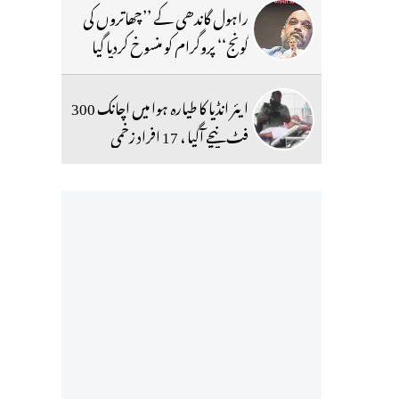
راہول گاندھی کے ’’چھاتروں کی
گونج‘‘ پروگرام کو منسوخ کردیا گیا
ایئر انڈیا کا طیارہ ہوا میں اچانک 300
فٹ نیچے آگیا ، 17 افراد زخمی