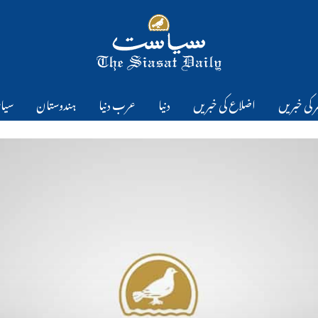
 کی خبریں
اضلاع کی خبریں
دنیا
عرب دنیا
ہندوستان
سیا