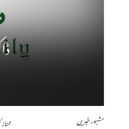
ڈاک
مشہور خبریں
ممتاز 