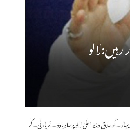
 رہیں:لالو
ر بہار کے سابق وزیر اعلیٰ لالو پرساد یادو نے پارٹی کے