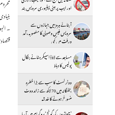
محروم 
اور ایپ پر مبنی ڈیلیوری سرویس بند
بنیادی
آبنائے ہرمز میں جہازوں سے
۔ انہ
سرویس فیس وصولی کا منصوبہ ،آمد
قتصادی
ورفت میں کمی
مساجد سے لاؤڈ اسپیکر ہٹانے بنگال
پولیس کا دباؤ
ووٹر لسٹ کا سب سے بڑا خطرہ
،تلنگانہ میں 70 لاکھ سے زائد ووٹ
منسوخ ہونے کا خدشہ
’چھاتروں کی گونج‘پروگرام میں آ رہا