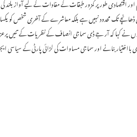
اور اقتصادی طور پر کمزور طبقات کے مفادات کے لیے آواز بلند کی ہ
 ڈھانچے تک محدود نہیں ہے بلکہ معاشرے کے آخری شخص کو یکساں م
وں نے کہا کہ آر جے ڈی سماجی انصاف کے نظریات کے تئیں پرع
 بااختیار بنانے اور سماجی مساوات کی لڑائی پارٹی کے سیاسی ا