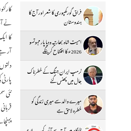
کارکنو
فراق گورکھپوری کا شعر اور آج کا
ہندوستان
کا ایک
امیت شاہ بھارتیہ ودیا پار مہوتسو
2026ء کا افتتاح کرینگے
دلتوں،
ٹرمپ ایران جنگ کے خطرناک
پارٹی
جال میں پھنس گئے
نئی سم
میرے والد سے میری زندگی کو
قربانی
خطرہ لاحق ہے
پہنچان
تلنگانہ میں آج سے آٹو، کیب ، لاری