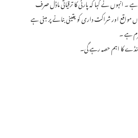
ے ۔ انہوں نے کہا کہ پارٹی کا ترقیاتی ماڈل صرف
واقع اور شراکت داری کو یقینی بنانے پر مبنی ہے
زم ہے ۔
یجنڈے کا اہم حصہ رہے گی۔