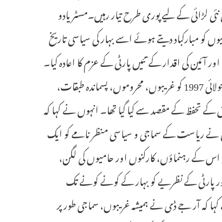
 نئی لڑائی کے لیے پوری طرح تیار رہیں۔مسٹر یادو
 اور حامیوں کو مبارکباد دیتے ہوئے اسے بہار کی سیاسی تاریخ
آئین کی اقدار کے تئیں پارٹی کے عزم کا اعادہ کیا۔
آر جے ڈی کے قومی صدر نے اپنے پیغام میں کہا کہ آر جے ڈی کا قیام 05 جولائی 1997 کو غریبوں، محروموں، پسماندہ طبقات،
 کے تحفظ کے مقصد سے کیا گیا تھا۔ انہوں نے کہا کہ
اس نے ریاست کے سماجی و سیاسی منظر نامے کو ایک
قی اس کے رہنماؤں، کارکنوں اور حامیوں کی لگن،
اور پارٹی کے نظریے کو بہار کے کونے کونے تک
ے کہا کہ آر جے ڈی نے ہمیشہ غریبوں، سماجی طور پر