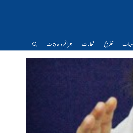
سیات
تفریح
تجارت
جرائم و حادثات