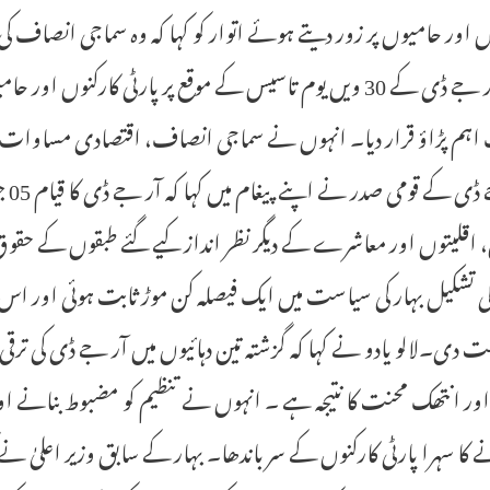
ں اور حامیوں پر زور دیتے ہوئے اتوار کو کہا کہ وہ سماجی انصاف کی
نے آر جے ڈی کے 30 ویں یوم تاسیس کے موقع پر پارٹی کارکنوں
 اہم پڑاؤ قرار دیا۔ انہوں نے سماجی انصاف، اقتصادی مساوات اور 
 اقلیتوں اور معاشرے کے دیگر نظر انداز کیے گئے طبقوں کے حقوق
 کی تشکیل بہار کی سیاست میں ایک فیصلہ کن موڑ ثابت ہوئی اور 
ت دی۔لالو یادو نے کہا کہ گزشتہ تین دہائیوں میں آر جے ڈی کی تر
 اور انتھک محنت کا نتیجہ ہے ۔ انہوں نے تنظیم کو مضبوط بنانے 
ے کا سہرا پارٹی کارکنوں کے سر باندھا۔ بہار کے سابق وزیر اعلیٰ ن