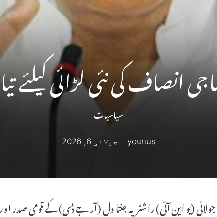
جی انصاف کی نئی لڑائی کیلئے تیار
سیاسیات
younus
جولائی 6, 2026
پٹنہ، 5 جولائی (یو این آئی) راشٹریہ جنتا دل (آر جے ڈی) کے قومی صدر او