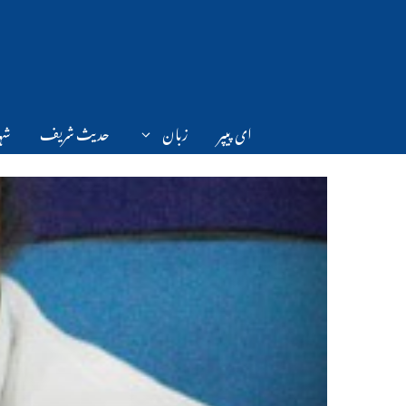
Ski
t
conten
ای پیپر
زبان
حدیث شریف
شہر