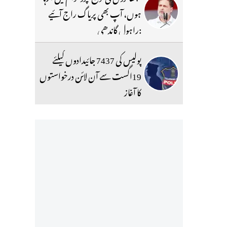
ہوں، آپ بھی پریاگ راج آئیے
:راہول گاندھی
پولیس کی 7437 جائیدادوں کیلئے
19اگست سے آن لائن درخواستوں
کا آغاز