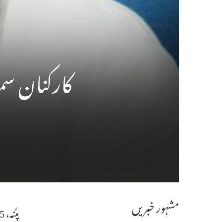
کارکنان سما
مشہور خبریں