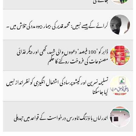
کرائے کے پیسے نہیں: محمد قدیر کی بیمار بیوہ مدد کی تلاش میں ۔
ڈابر کو ’100 فیصد‘ دعووں والی شہد، گھی اور دیگر غذائی
مصنوعات کی فروخت روکنے کا حکم
تسلیمہ نسرین اور کیشوپرساد کی اشتعال انگیزی کو نظرانداز نہیں
کیا جاسکتا
اندراماں ہا ؤزنگ ٹاورس درخواست کے قواعد میں تبدیلی