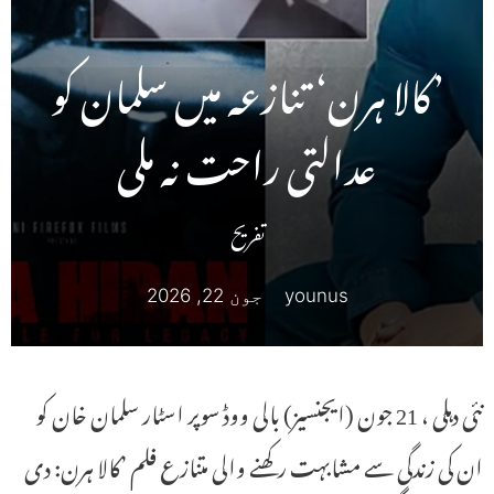
’کالا ہرن‘ تنازعہ میں سلمان کو
عدالتی راحت نہ ملی
تفریح
younus
جون 22, 2026
نئی دہلی ، 21 جون (ایجنسیز) بالی ووڈ سوپر اسٹار سلمان خان کو
ان کی زندگی سے مشابہت رکھنے والی متنازع فلم ’کالا ہرن: دی