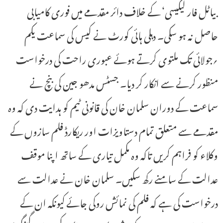
بیاٹل فار لیگیسی‘ کے خلاف دائر مقدمے میں فوری کامیابی
حاصل نہ ہو سکی۔ دہلی ہائی کورٹ نے کیس کی سماعت یکم
؍جولائی تک ملتوی کرتے ہوئے عبوری راحت کی درخواست
منظور کرنے سے انکار کر دیا۔ جسٹس مدھو جین کی بنچ نے
سماعت کے دوران سلمان خان کی قانونی ٹیم کو ہدایت دی کہ وہ
مقدمے سے متعلق تمام دستاویزات اور ریکارڈ فلم سازوں کے
وکلاء کو فراہم کریں تاکہ وہ مکمل تیاری کے ساتھ اپنا موقف
عدالت کے سامنے رکھ سکیں۔ سلمان خان نے عدالت سے
درخواست کی ہے کہ فلم کی نمائش روکی جائے کیونکہ ان کے