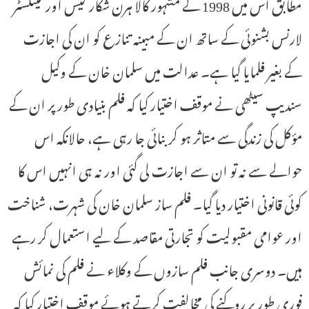
مطابق اس میں 1998 کے مشہور کالا ہرن شکار کیس اور گینگسٹر
لارنس بشنوئی کے ساتھ ان کے مبینہ تنازع کو ان کی اجازت
کے بغیر فلمایا گیا ہے۔ عدالت میں سلمان خان کے وکیل
سندیپ سیٹھی نے موقف اختیار کیا کہ فلم بنیادی طور پر ان کے
مؤکل کی زندگی سے متاثر ہو کر بنائی جا رہی ہے، حالانکہ اس
حوالے سے نہ تو ان سے اجازت لی گئی اور نہ ہی انہیں اس کا
کوئی قانونی اختیار دیا گیا۔ فلم ساز سلمان خان کی شہرت، شناخت
اور عوامی مقبولیت کو تجارتی مقاصد کے لیے استعمال کر رہے
ہیں۔ دوسری جانب فلم سازوں کے وکلاء نے فلم کی نمائش
فوری طور پر روکنے کی مخالفت کرتے ہوئے موقف اختیار کیا کہ