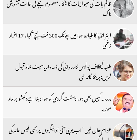
ظالم بات کی حیوانیات کا شکا رمعصوم بچے کی حالت تشویش
ناک
ایئر انڈیا کا طیارہ ہوا میں اچانک 300 فٹ نیچے آگیا ، 17 افراد
زخمی
طلبہ کیخلاف پولیس کارروائی کی ذمہ داریامیت شاہ قبول
کریں:پرینکا گاندھی
مدرسہ کہیں بھی ہو، دہشت گردی کو ہوا دیتا ہے:کیشو پرساد
موریہ
عوام جان لیں ‘ اب یو پی آئی ادائیگیوں پر بھی فیس عائد کی
جائے گی