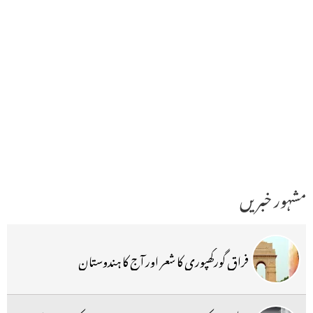
مشہور خبریں
فراق گورکھپوری کا شعر اور آج کا ہندوستان