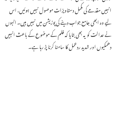
انہیں مقدمے کی مکمل دستاویزات موصول نہیں ہوئیں، اس
لیے وہ ابھی جامع جواب دینے کی پوزیشن میں نہیں ہیں۔ انہوں
نے عدالت کو یہ بھی بتایا کہ فلم کے موضوع کے باعث انہیں
دھمکیوں اور شدید ردعمل کا سامنا کرنا پڑ رہا ہے۔