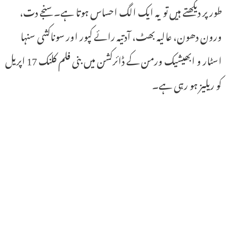
طور پر دیکھتے ہیں تو یہ ایک الگ احساس ہوتا ہے۔ سنجے دت،
ورون دھون، عالیہ بھٹ، آدتیہ رائے کپور اور سوناکشی سنہا
اسٹار و ابھیشیک ورمن کے ڈائرکشن میں بنی فلم کلنک 17 اپریل
کو ریلیز ہو رہی ہے۔