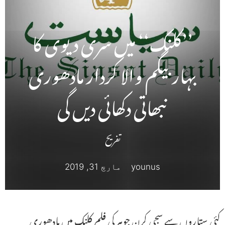
’’کلنک‘‘ میں سری دیوی کا
بہاربیگم والا کردار مادھوری
نبھاتی دکھائی دیں گی
تفریح
younus
مارچ 31, 2019
کئی ستاروں سے سجی کرن جوہر کی فلم کلنک میں مادھوری