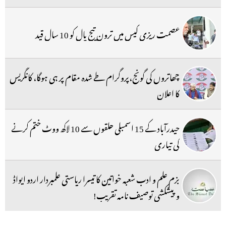
عصمت ریزی کیس میں ترون تیج پال کو 10 سال قید
چھاتروں کی گونج،پروگرام طے شدہ مقام پر ہی ہوگا، کانگریس
کا اعلان
حیدرآباد کے 15 اسمبلی حلقوں سے 10 لاکھ ووٹ ختم کرنے
کی تیاری
بزم علم و ادب شعبہ خواتین کا تیسرا ریاستی علمبردار اردو ایواڈ
و پیشکشی توصیف نامہ تقریب!