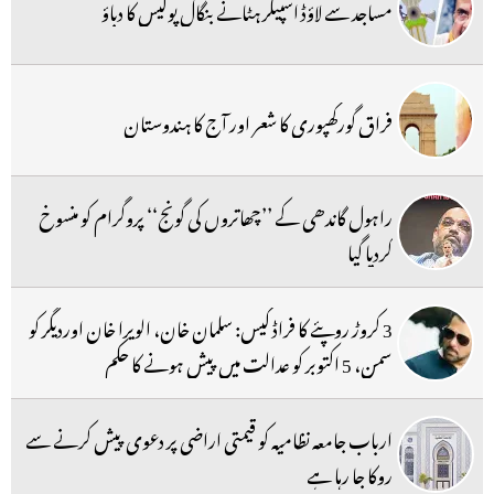
مساجد سے لاؤڈ اسپیکر ہٹانے بنگال پولیس کا دباؤ
فراق گورکھپوری کا شعر اور آج کا ہندوستان
راہول گاندھی کے ’’چھاتروں کی گونج‘‘ پروگرام کو منسوخ
کردیا گیا
3 کروڑ روپئے کا فراڈ کیس: سلمان خان، الویرا خان اوردیگر کو
سمن، 5 اکتوبر کو عدالت میں پیش ہونے کا حکم
ارباب جامعہ نظامیہ کو قیمتی اراضی پر دعوی پیش کرنے سے
روکا جا رہا ہے