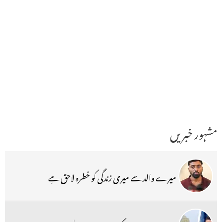
مشہور خبریں
میرے والد سے میری زندگی کو خطرہ لاحق ہے