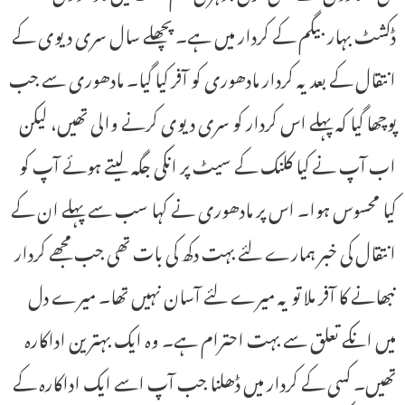
ڈکشٹ بہار بیگم کے کردار میں ہے۔ پچھلے سال سری دیوی کے
انتقال کے بعد یہ کردار مادھوری کو آفر کیا گیا۔ مادھوری سے جب
پوچھا گیا کہ پہلے اس کردار کو سری دیوی کرنے والی تھیں، لیکن
اب آپ نے کیا کلنک کے سیٹ پر انکی جگہ لیتے ہوئے آپ کو
کیا محسوس ہوا۔ اس پر مادھوری نے کہا سب سے پہلے ان کے
انتقال کی خبر ہمارے لئے بہت دکھ کی بات تھی جب مجھے کردار
نبھانے کا آفر ملا تو یہ میرے لئے آسان نہیں تھا۔ میرے دل
میں انکے تعلق سے بہت احترام ہے۔ وہ ایک بہترین اداکارہ
تھیں۔ کسی کے کردار میں ڈھلنا جب آپ اسے ایک اداکارہ کے