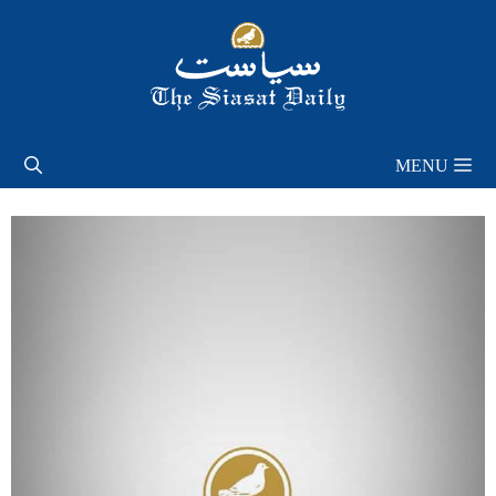
Skip
to
content
MENU