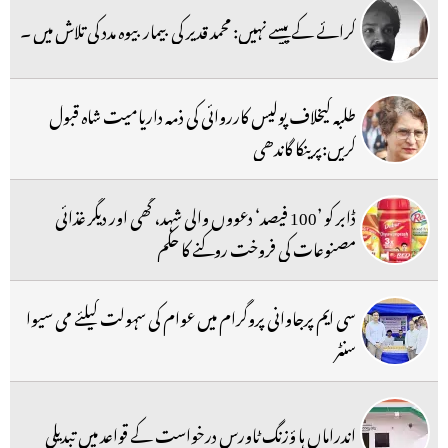
کرائے کے پیسے نہیں: محمد قدیر کی بیمار بیوہ مدد کی تلاش میں ۔
طلبہ کیخلاف پولیس کارروائی کی ذمہ داریامیت شاہ قبول
کریں:پرینکا گاندھی
ڈابر کو ’100 فیصد‘ دعووں والی شہد، گھی اور دیگر غذائی
مصنوعات کی فروخت روکنے کا حکم
سی ایم پرجاوانی پروگرام میں عوام کی سہولت کیلئے می سیوا
سنٹر
اندراماں ہا ؤزنگ ٹاورس درخواست کے قواعد میں تبدیلی