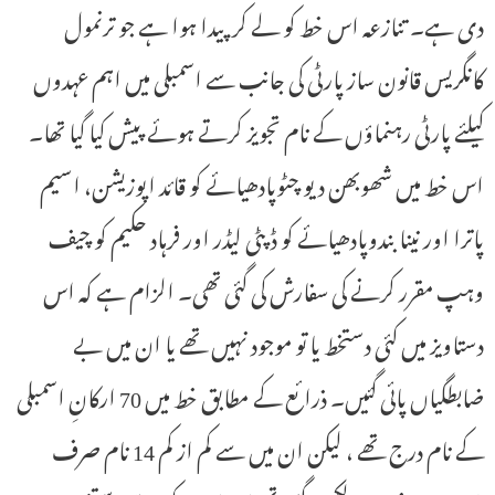
دی ہے۔ تنازعہ اس خط کو لے کر پیدا ہوا ہے جو ترنمول
کانگریس قانون ساز پارٹی کی جانب سے اسمبلی میں اہم عہدوں
کیلئے پارٹی رہنماؤں کے نام تجویز کرتے ہوئے پیش کیا گیا تھا۔
اس خط میں شھوبھن دیو چٹوپادھیائے کو قائد اپوزیشن، اسیم
پاترا اور نینا بندوپادھیائے کو ڈپٹی لیڈر اور فرہاد حکیم کو چیف
وہپ مقرر کرنے کی سفارش کی گئی تھی۔ الزام ہے کہ اس
دستاویز میں کئی دستخط یا تو موجود نہیں تھے یا ان میں بے
ضابطگیاں پائی گئیں۔ ذرائع کے مطابق خط میں 70 ارکانِ اسمبلی
کے نام درج تھے ، لیکن ان میں سے کم از کم 14 نام صرف