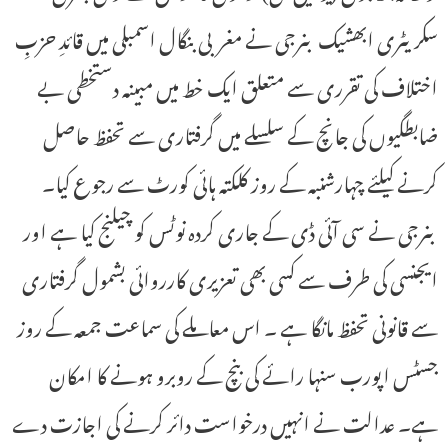
سکریٹری ابھشیک بنرجی نے مغربی بنگال اسمبلی میں قائدِ حزبِ
اختلاف کی تقرری سے متعلق ایک خط میں مبینہ دستخطی بے
ضابطگیوں کی جانچ کے سلسلے میں گرفتاری سے تحفظ حاصل
کرنے کیلئے چہارشنبہ کے روز کلکتہ ہائی کورٹ سے رجوع کیا۔
بنرجی نے سی آئی ڈی کے جاری کردہ نوٹس کو چیلنج کیا ہے اور
ایجنسی کی طرف سے کسی بھی تعزیری کارروائی بشمول گرفتاری
سے قانونی تحفظ مانگا ہے ۔ اس معاملے کی سماعت جمعہ کے روز
جسٹس اپورب سنہا رائے کی بنچ کے روبرو ہونے کا امکان
ہے۔ عدالت نے انہیں درخواست دائر کرنے کی اجازت دے