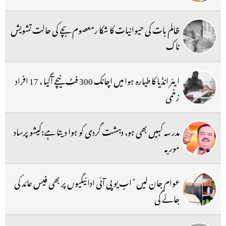
ظالم بات کی حیوانیات کا شکا رمعصوم بچے کی حالت تشویش
ناک
ایئر انڈیا کا طیارہ ہوا میں اچانک 300 فٹ نیچے آگیا ، 17 افراد
زخمی
مدرسہ کہیں بھی ہو، دہشت گردی کو ہوا دیتا ہے:کیشو پرساد
موریہ
عوام جان لیں ‘ اب یو پی آئی ادائیگیوں پر بھی فیس عائد کی
جائے گی