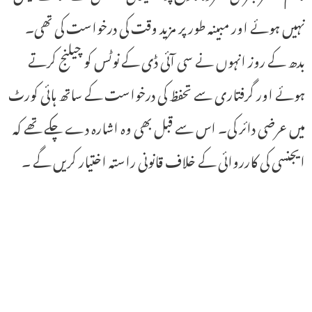
نہیں ہوئے اور مبینہ طور پر مزید وقت کی درخواست کی تھی۔
بدھ کے روز انہوں نے سی آئی ڈی کے نوٹس کو چیلنج کرتے
ہوئے اور گرفتاری سے تحفظ کی درخواست کے ساتھ ہائی کورٹ
میں عرضی دائر کی۔ اس سے قبل بھی وہ اشارہ دے چکے تھے کہ
ایجنسی کی کارروائی کے خلاف قانونی راستہ اختیار کریں گے ۔