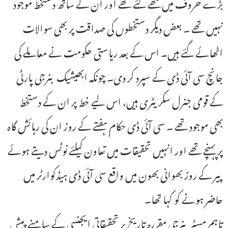
بڑے حروف میں لکھے گئے تھے اور ان کے ساتھ دستخط موجود
نہیں تھے ۔ بعض دیگر دستخطوں کی صداقت پر بھی سوالات
اٹھائے گئے ہیں۔ اس کے بعد ریاستی حکومت نے معاملے کی
جانچ سی آئی ڈی کے سپرد کر دی۔ چونکہ ابھیشیک بنرجی پارٹی
کے قومی جنرل سکریٹری ہیں، اس لیے خط پر ان کے دستخط
بھی موجود تھے ۔ سی آئی ڈی حکام ہفتے کے روز ان کی رہائش گاہ
پر پہنچے تھے اور انہیں تحقیقات میں تعاون کیلئے نوٹس دیتے ہوئے
پیر کے روز بھوانی بھون میں واقع سی آئی ڈی ہیڈکوارٹر میں
حاضر ہونے کو کہا تھا۔
تاہم مسٹر بنرجی مقررہ تاریخ پر تحقیقاتی ایجنسی کے سامنے پیش