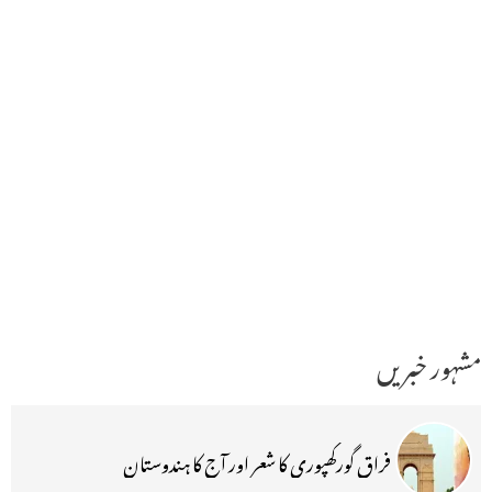
مشہور خبریں
فراق گورکھپوری کا شعر اور آج کا ہندوستان