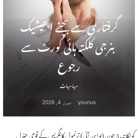
گرفتاری سے بچنے ابھیشیک
بنرجی کلکتہ ہائی کورٹ سے
رجوع
سیاسیات
younus
جون 4, 2026
کولکاتہ، 3 جون (یواین آئی) ترنمول کانگریس کے قومی جنرل