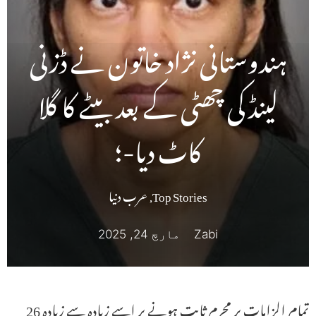
ہندوستانی نژاد خاتون نے ڈزنی
لینڈ کی چھٹی کے بعد بیٹے کا گلا
کاٹ دیا-؛
Top Stories
,
عرب دنیا
Zabi
مارچ 24, 2025
تمام الزامات پر مجرم ثابت ہونے پر اسے زیادہ سے زیادہ 26