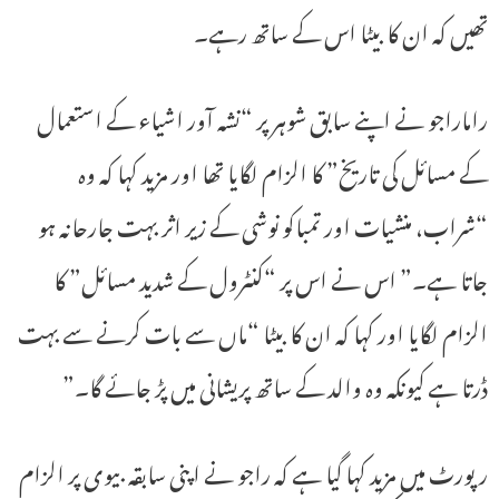
تھیں کہ ان کا بیٹا اس کے ساتھ رہے۔
راماراجو نے اپنے سابق شوہر پر “نشہ آور اشیاء کے استعمال
کے مسائل کی تاریخ” کا الزام لگایا تھا اور مزید کہا کہ وہ
“شراب، منشیات اور تمباکو نوشی کے زیر اثر بہت جارحانہ ہو
جاتا ہے۔” اس نے اس پر “کنٹرول کے شدید مسائل” کا
الزام لگایا اور کہا کہ ان کا بیٹا “ماں سے بات کرنے سے بہت
ڈرتا ہے کیونکہ وہ والد کے ساتھ پریشانی میں پڑ جائے گا۔”
رپورٹ میں مزید کہا گیا ہے کہ راجو نے اپنی سابقہ ​​بیوی پر الزام