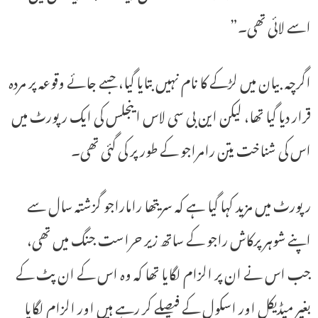
اسے لائی تھی۔”
اگرچہ بیان میں لڑکے کا نام نہیں بتایا گیا، جسے جائے وقوعہ پر مردہ
قرار دیا گیا تھا، لیکن این بی سی لاس اینجلس کی ایک رپورٹ میں
اس کی شناخت یتن رامراجو کے طور پر کی گئی تھی۔
رپورٹ میں مزید کہا گیا ہے کہ سریتھا راماراجو گزشتہ سال سے
اپنے شوہر پرکاش راجو کے ساتھ زیر حراست جنگ میں تھی،
جب اس نے ان پر الزام لگایا تھا کہ وہ اس کے ان پٹ کے
بغیر میڈیکل اور اسکول کے فیصلے کر رہے ہیں اور الزام لگایا