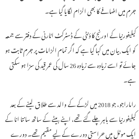
جرم میں اضافے کا بھی الزام لگایا گیا ہے۔
کیلیفورنیا کے اورنج کاؤنٹی کے ڈسٹرکٹ اٹارنی کے دفتر سے جمعہ
کو ایک بیان میں کہا گیا ہے کہ اگر تمام الزامات پر جرم ثابت ہو
جائے تو اسے زیادہ سے زیادہ 26 سال کی عمر قید کی سزا ہو سکتی
ہے۔
راماراجو، جو 2018 میں لڑکے کے والد سے طلاق لینے کے بعد
کیلیفورنیا سے باہر چلے گئے تھے، اپنے بیٹے کے ساتھ سانتا انا کے
ایک موٹل میں حراستی دورے کے لیے مقیم تھے۔ دورے