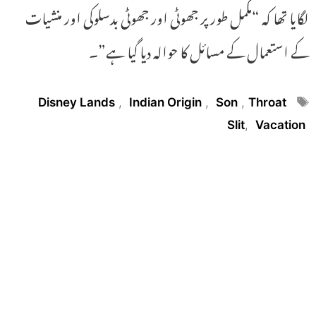
لگایا تھا کہ “مکمل طور پر جھوٹی اور جھوٹی بدسلوکی اور منشیات
کے استعمال کے مسائل کا حوالہ دیا گیا ہے”۔
Tags
Disney Lands
,
Indian Origin
,
Son
,
Throat
Slit
,
Vacation