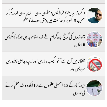
3 کروڑ روپئے کا فراڈ کیس: سلمان خان، الویرا خان اوردیگر کو
سمن، 5 اکتوبر کو عدالت میں پیش ہونے کا حکم
چھاتروں کی گونج،پروگرام طے شدہ مقام پر ہی ہوگا، کانگریس
کا اعلان
تلنگانہ میں آج سے آٹو، کیب ، لاری اور ایپ پر مبنی ڈیلیوری
سرویس بند
حیدرآباد کے 15 اسمبلی حلقوں سے 10 لاکھ ووٹ ختم کرنے
کی تیاری