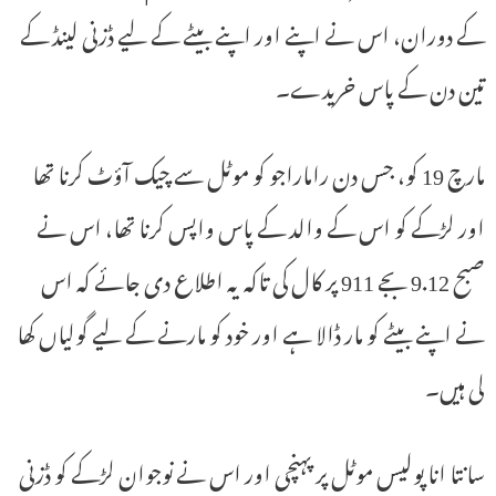
کے دوران، اس نے اپنے اور اپنے بیٹے کے لیے ڈزنی لینڈ کے
تین دن کے پاس خریدے۔
مارچ 19 کو، جس دن راماراجو کو موٹل سے چیک آؤٹ کرنا تھا
اور لڑکے کو اس کے والد کے پاس واپس کرنا تھا، اس نے
صبح 9.12 بجے 911 پر کال کی تاکہ یہ اطلاع دی جائے کہ اس
نے اپنے بیٹے کو مار ڈالا ہے اور خود کو مارنے کے لیے گولیاں کھا
لی ہیں۔
سانتا انا پولیس موٹل پر پہنچی اور اس نے نوجوان لڑکے کو ڈزنی