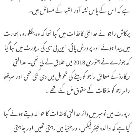
ہے کہ اس کے پاس نشہ آور اشیا کے مسائل ہیں۔
پرکاش راجو نے عدالتی کاغذات میں کہا تھا کہ وہ بنگلورو، بھارت
میں پیدا ہوئے اور پرورش پائی، این بی سی کی رپورٹ میں کہا گیا
کہ جوڑے نے جنوری 2018 میں طلاق لے لی تھی۔ عدالتی
ریکارڈ کے مطابق راجو کو بیٹے کی تحویل میں دی گئی تھی اور سریتھا
رامراجو کو ملاقات کے حقوق مل گئے تھے۔
رپورٹ میں نومبر میں دائر عدالتی کاغذات کا حوالہ دیتے ہوئے کہا
گیا ہے کہ والدہ فیئر فیکس، ورجینیا میں رہتی تھیں اور چاہتی