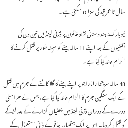
سال تا عمر قید کی سزا ہو سکتی ہے۔
نیویارک: ہندوستانی نژاد خاتون پر ڈزنی لینڈ میں تین دن کی
چھٹیوں کے بعد اپنے 11 سالہ بیٹے کو مبینہ طور پر قتل کرنے کا
الزام عائد کیا گیا ہے۔
48 سالہ سریتھا راماراجو پر اپنے بیٹے کا گلا کاٹنے کے جرم میں قتل
کے ایک سنگین جرم کا الزام عائد کیا گیا ہے، جس نے حراستی
دورے کے دوران ڈزنی لینڈ میں چھٹیاں گزارنے کے بعد لڑکے
کو قتل کر دیا۔ اس پر ایک ہتھیار، چاقو کے ذاتی استعمال کے