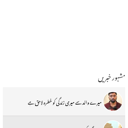
مشہور خبریں
میرے والد سے میری زندگی کو خطرہ لاحق ہے