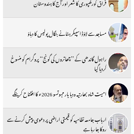
فراق گورکھپوری کا شعر اور آج کا ہندوستان
مساجد سے لاؤڈ اسپیکر ہٹانے بنگال پولیس کا دباؤ
راہول گاندھی کے ’’چھاتروں کی گونج‘‘ پروگرام کو منسوخ
کردیا گیا
امیت شاہ بھارتیہ ودیا پار مہوتسو 2026ء کا افتتاح کرینگے
ارباب جامعہ نظامیہ کو قیمتی اراضی پر دعوی پیش کرنے سے
روکا جا رہا ہے