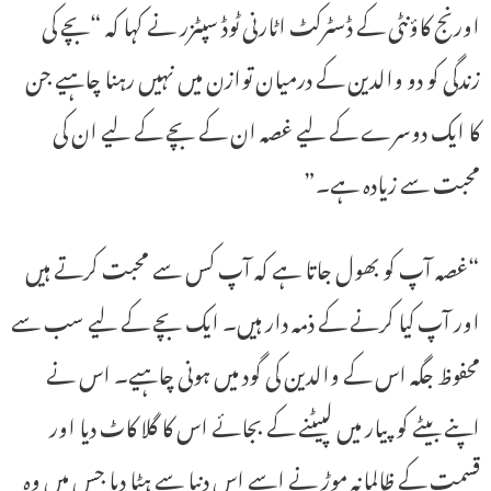
اورنج کاؤنٹی کے ڈسٹرکٹ اٹارنی ٹوڈ سپٹزر نے کہا کہ “بچے کی
زندگی کو دو والدین کے درمیان توازن میں نہیں رہنا چاہیے جن
کا ایک دوسرے کے لیے غصہ ان کے بچے کے لیے ان کی
محبت سے زیادہ ہے۔”
“غصہ آپ کو بھول جاتا ہے کہ آپ کس سے محبت کرتے ہیں
اور آپ کیا کرنے کے ذمہ دار ہیں۔ ایک بچے کے لیے سب سے
محفوظ جگہ اس کے والدین کی گود میں ہونی چاہیے۔ اس نے
اپنے بیٹے کو پیار میں لپیٹنے کے بجائے اس کا گلا کاٹ دیا اور
قسمت کے ظالمانہ موڑ نے اسے اس دنیا سے ہٹا دیا جس میں وہ