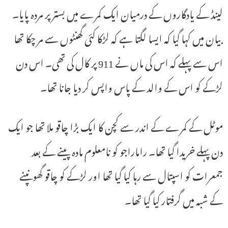
لینڈ کے یادگاروں کے درمیان ایک کمرے میں بستر پر مردہ پایا۔
بیان میں کہا گیا کہ ایسا لگتا ہے کہ لڑکا کئی گھنٹوں سے مر چکا تھا
اس سے پہلے کہ اس کی ماں نے 911 پر کال کی تھی۔ اس دن
لڑکے کو اس کے والد کے پاس واپس کر دیا جانا تھا۔
موٹل کے کمرے کے اندر سے کچن کا ایک بڑا چاقو ملا تھا جو ایک
دن پہلے خریدا گیا تھا۔ راماراجو کو نامعلوم مادہ پینے کے بعد
جمعرات کو اسپتال سے رہا کیا گیا تھا اور لڑکے کو چاقو گھونپنے
کے شبہ میں گرفتار کیا گیا تھا۔