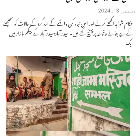
دسمبر 13, 2024
حکام شواہد اکٹھے کرنے اور اس تباہ کن واقعے کے ارد گرد کے حالات کو سمجھنے
کے لیے جائے وقوعہ پر پہنچ گئے ہیں۔ حیدرآباد:حیدرآباد کے بیگم بازار میں
ایک