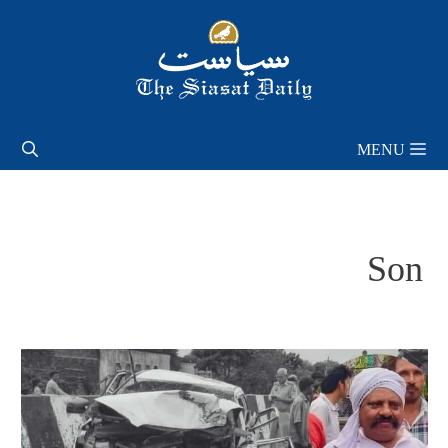
Skip
to
content
MENU
Son