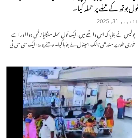
ٹول بوتھ کے عملے پر حملہ کیا۔
اکتوبر 31, 2025
پولیس نے بتایا کہ اس واقعے میں، ایک ٹول عملہ سنگاپا زخمی ہوا اور اسے
فوری طور پر سندھی تالک اسپتال لے جایا گیا۔ وجئے پورہ: ایک سی سی ٹی