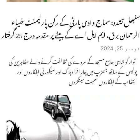
سنبھل تشدد: سماج وادی پارٹی کے رکن پارلیمنٹ ضیاء
الرحمان برق، ایم ایل اے کے بیٹے پر مقدمہ درج 25 گرفتار
نومبر 25, 2024
اتوار کو شاہی جامع مسجد کے سروے کی مخالفت کرنے والے مظاہرین کی
پولیس کے ساتھ جھڑپ میں چار افراد ہلاک اور سیکورٹی اہلکاروں اور
انتظامیہ کے اہلکاروں سمیت سینکڑوں