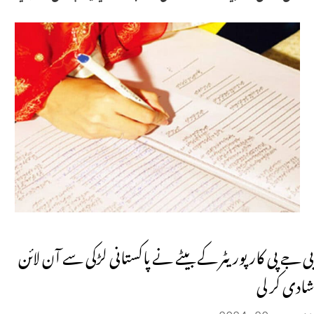
بی جے پی کارپوریٹر کے بیٹے نے پاکستانی لڑکی سے آن لائن
شادی کر لی