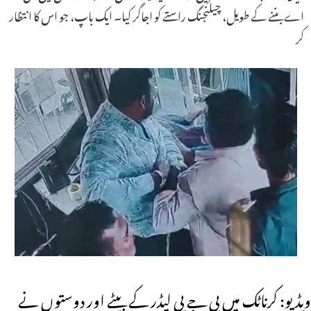
اے بننے کے طویل، چیلنجنگ راستے کو اجاگر کیا۔ ایک باپ، جو اس کا انتظار
کر
ویڈیو: کرناٹک میں بی جے پی لیڈر کے بیٹے اور دوستوں نے