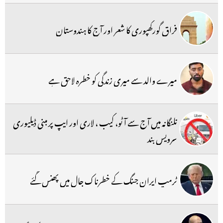
فراق گورکھپوری کا شعر اور آج کا ہندوستان
میرے والد سے میری زندگی کو خطرہ لاحق ہے
تلنگانہ میں آج سے آٹو، کیب ، لاری اور ایپ پر مبنی ڈیلیوری
سرویس بند
ٹرمپ ایران جنگ کے خطرناک جال میں پھنس گئے