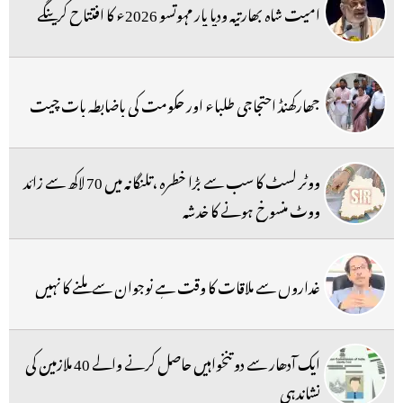
امیت شاہ بھارتیہ ودیا پار مہوتسو 2026ء کا افتتاح کرینگے
جھارکھنڈ احتجاجی طلباء اور حکومت کی باضابطہ بات چیت
ووٹر لسٹ کا سب سے بڑا خطرہ ،تلنگانہ میں 70 لاکھ سے زائد
ووٹ منسوخ ہونے کا خدشہ
غداروں سے ملاقات کا وقت ہے نوجوان سے ملنے کا نہیں
ایک آدھار سے دو تنخواہیں حاصل کرنے والے 40 ملازمین کی
نشاندہی