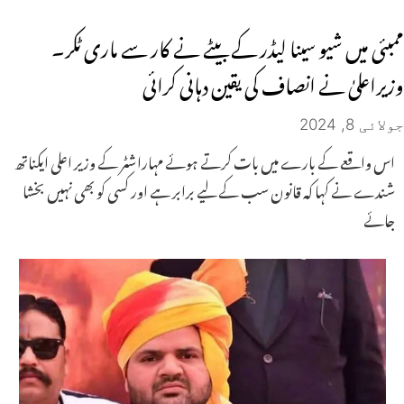
ممبئی میں شیو سینا لیڈر کے بیٹے نے کار سے ماری ٹکر۔
وزیراعلیٰ نے انصاف کی یقین دہانی کرائی
جولائی 8, 2024
اس واقعے کے بارے میں بات کرتے ہوئے مہاراشٹر کے وزیر اعلی ایکناتھ
شندے نے کہا کہ قانون سب کے لیے برابر ہے اور کسی کو بھی نہیں بخشا
جائے