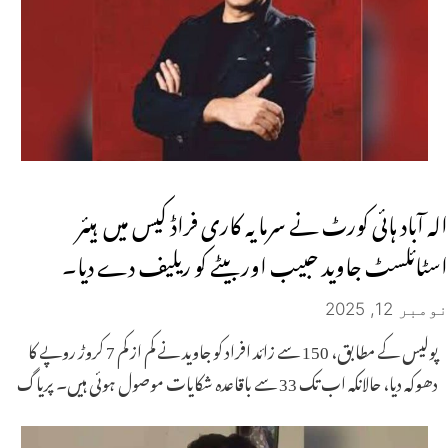
الہ آباد ہائی کورٹ نے سرمایہ کاری فراڈ کیس میں ہیئر
اسٹائلسٹ جاوید حبیب اور بیٹے کو ریلیف دے دیا۔
نومبر 12, 2025
پولیس کے مطابق، 150 سے زائد افراد کو جاوید نے کم از کم 7 کروڑ روپے کا
دھوکہ دیا، حالانکہ اب تک 33 سے باقاعدہ شکایات موصول ہوئی ہیں۔ پریاگ