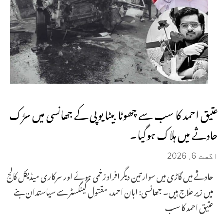
عتیق احمد کا سب سے چھوٹا بیٹا یوپی کے جھانسی میں سڑک
حادثے میں ہلاک ہوگیا۔
اگست 6, 2026
حادثے میں گاڑی میں سوار تین دیگر افراد زخمی ہوئے اور سرکاری میڈیکل کالج
میں زیر علاج ہیں۔ جھانسی: ابان احمد، مقتول گینگسٹر سے سیاستدان بنے
عتیق احمد کا سب