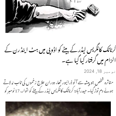
کرناٹک کانگریس لیڈر کے بیٹے کو اڈوپی میں ہٹ اینڈ رن کے
الزام میں گرفتار کیا گیا ہے۔
نومبر 18, 2024
متاثرہ شخص جو پیشہ سے آٹو ڈرائیور تھا، دوران علاج زخموں کی تاب نہ لاتے
ہوئے دم توڑ گیا۔ حیدرآباد: کرناٹک کانگریس لیڈر کے بیٹے کو اتوار، 17 نومبر کو