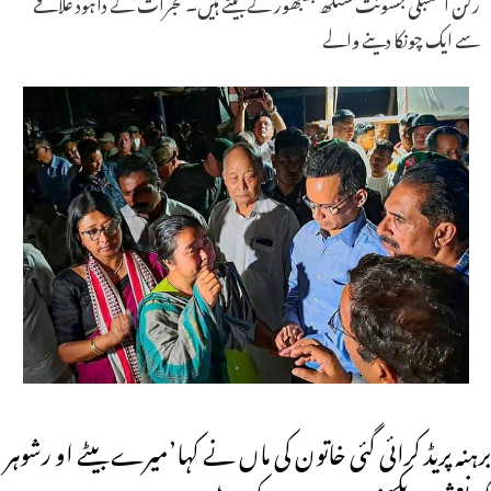
رکن اسمبلی جسونت سنگھ بھبھور کے بیٹے ہیں۔ گجرات کے داہود علاقے
سے ایک چونکا دینے والے
برہنہ پریڈ کرائی گئی خاتون کی ماں نے کہا’میرے بیٹے او رشوہر