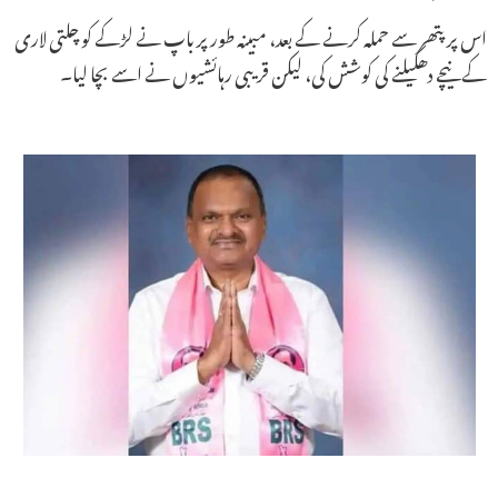
اس پر پتھر سے حملہ کرنے کے بعد، مبینہ طور پر باپ نے لڑکے کو چلتی لاری
کے نیچے دھکیلنے کی کوشش کی، لیکن قریبی رہائشیوں نے اسے بچا لیا۔