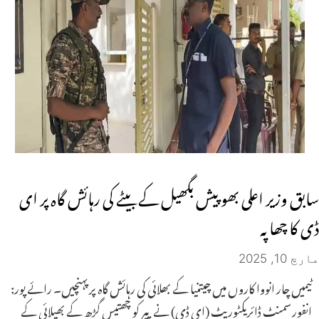
سابق وزیر اعلی بھوپیش بگھیل کے بیٹے کی رہائش گاہ پر ای
ڈی کا چھاپہ
مارچ 10, 2025
ٹیمیں چار انووا کاروں میں چیتنیا کے بھلائی کی رہائش گاہ پر پہنچیں۔ رائے پور:
انفورسمنٹ ڈائریکٹوریٹ (ای ڈی) نے پیر کو چھتیس گڑھ کے بھیلائی کے