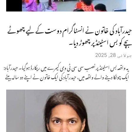
حیدرآباد کی خاتون نے انسٹاگرام دوست کے لیے چھوٹے
بچے کو بس اسٹینڈ پر چھوڑ دیا۔
جولائی 28, 2025
یہ واقعہ بس اسٹینڈ پر نصب سی سی ٹی وی کیمرے میں ریکارڈ ہوگیا۔ حیدرآباد:
ایک چونکا دینے والے واقعہ میں، حیدرآباد کی ایک خاتون نے اپنے دو سالہ بیٹے