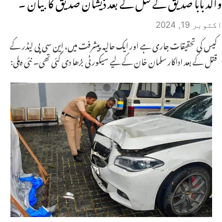
والد بابا صدیق کے قتل کے بعد ذیشان صدیق کا بیان ۔
اکتوبر 19, 2024
کیس کی تحقیقات جاری ہے اور ایک حالیہ پیشرفت میں، این سی پی لیڈر کے
قتل کے بعد اداکار سلمان خان کے لیے سیکورٹی بڑھا دی گئی تھی۔ نئی دہلی: