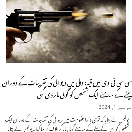
سی سی ٹی وی میں قید: دہلی میں دیوالی کی تقریبات کے دوران
بیٹے کے سامنے ایک شخص کو گولی مار دی گئی
نومبر 1, 2024
پولیس نے بتایا کہ قومی دارالحکومت میں دیوالی کی تقریبات کے دوران ایک
شخص کو اس کے بیٹے کے سامنے گولی مار کر ہلاک کر دیا گیا۔ پولیس نے بتایا