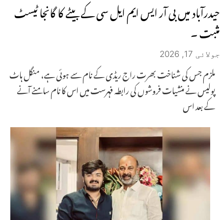
حیدرآباد میں بی آر ایس ایم ایل سی کے بیٹے کا گانجا ٹیسٹ
مثبت ۔
جولائی 17, 2026
ملزم جس کی شناخت بھرت راج ریڈی کے نام سے ہوئی ہے، منگل ہاٹ
پولیس نے منشیات فروشوں کی رابطہ فہرست میں اس کا نام سامنے آنے
کے بعد اس