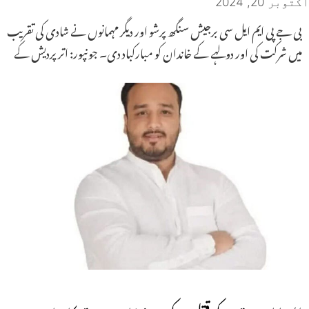
اکتوبر 20, 2024
بی جے پی ایم ایل سی برجیش سنگھ پرشو اور دیگر مہمانوں نے شادی کی تقریب
میں شرکت کی اور دولہے کے خاندان کو مبارکباد دی۔ جونپور: اتر پردیش کے