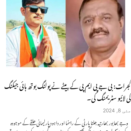
گجرات: بی جے پی ایم پی کے بیٹے نے پولنگ بوتھ ہائی جیکنگ
کی لائیو سٹریمنگ کی۔
مئی 8, 2024
وجے بھابور بھارتیہ جنتا پارٹی کے رہنما اور داہود پارلیمانی حلقے کے موجودہ