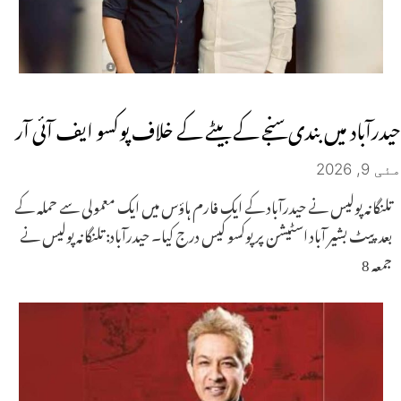
حیدرآباد میں بندی سنجے کے بیٹے کے خلاف پوکسو ایف آئی آر
مئی 9, 2026
تلنگانہ پولیس نے حیدرآباد کے ایک فارم ہاؤس میں ایک معمولی سے حملہ کے
بعد پیٹ بشیر آباد اسٹیشن پر پوکسو کیس درج کیا۔ حیدرآباد: تلنگانہ پولیس نے
جمعہ 8