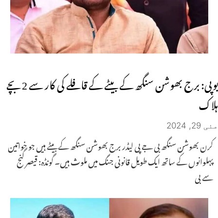
یوپی: برج بھوشن سنگھ کے بیٹے کے قافلے کی کار سے 2 بچے
ہلاک
مئی 29, 2024
کرن بھوشن سنگھ بی جے پی لیڈر برج بھوشن سنگھ کے بیٹے ہیں جو خواتین
پہلوانوں کے ساتھ ایک طویل قانونی جنگ میں ملوث ہیں۔ گونڈہ: قیصر گنج
سے بی