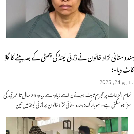
ہندوستانی نژاد خاتون نے ڈزنی لینڈ کی چھٹی کے بعد بیٹے کا گلا
کاٹ دیا-؛
مارچ 24, 2025
تمام الزامات پر مجرم ثابت ہونے پر اسے زیادہ سے زیادہ 26 سال تا عمر قید کی
سزا ہو سکتی ہے۔ نیویارک: ہندوستانی نژاد خاتون پر ڈزنی لینڈ میں تین