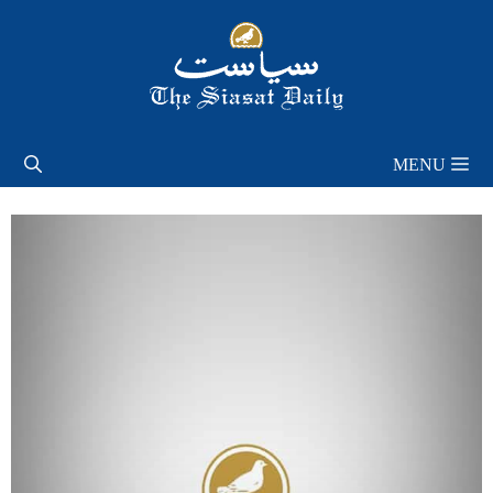
Skip
to
content
MENU