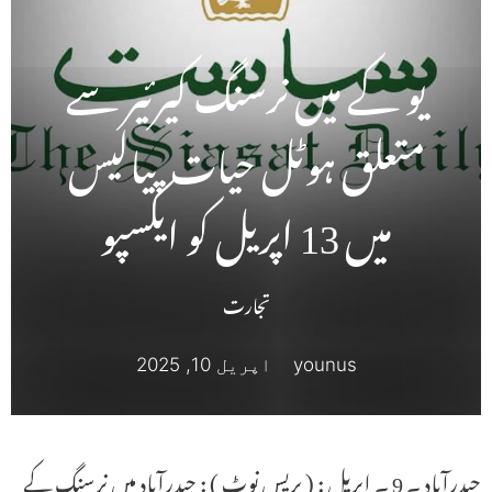
یو کے میں نرسنگ کیرئیر سے
متعلق ہوٹل حیات پیالیس
میں 13 اپریل کو ایکسپو
تجارت
younus
اپریل 10, 2025
حیدرآباد ۔ 9 ۔ اپریل : ( پریس نوٹ ) : حیدرآباد میں نرسنگ کے