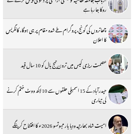
روکا جا رہا ہے
چھاتروں کی گونج،پروگرام طے شدہ مقام پر ہی ہوگا، کانگریس
کا اعلان
عصمت ریزی کیس میں ترون تیج پال کو 10 سال قید
حیدرآباد کے 15 اسمبلی حلقوں سے 10 لاکھ ووٹ ختم کرنے
کی تیاری
امیت شاہ بھارتیہ ودیا پار مہوتسو 2026ء کا افتتاح کرینگے