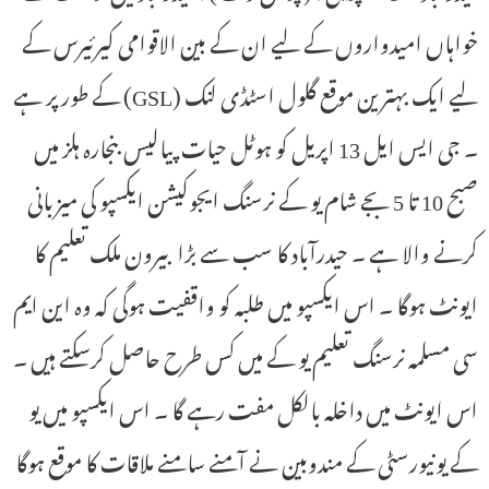
خواہاں امیدواروں کے لیے ان کے بین الاقوامی کیرئیرس کے
لیے ایک بہترین موقع گلول اسٹڈی لنک (GSL) کے طور پر ہے
۔ جی ایس ایل 13 اپریل کو ہوٹل حیات پیالیس بنجارہ ہلز میں
صبح 10 تا 5 بجے شام یو کے نرسنگ ایجوکیشن ایکسپو کی میزبانی
کرنے والا ہے ۔ حیدرآباد کا سب سے بڑا بیرون ملک تعلیم کا
ایونٹ ہوگا ۔ اس ایکسپو میں طلبہ کو واقفیت ہوگی کہ وہ این ایم
سی مسلمہ نرسنگ تعلیم یو کے میں کس طرح حاصل کرسکتے ہیں ۔
اس ایونٹ میں داخلہ بالکل مفت رہے گا ۔ اس ایکسپو میں یو
کے یونیورسٹی کے مندوبین نے آمنے سامنے ملاقات کا موقع ہوگا