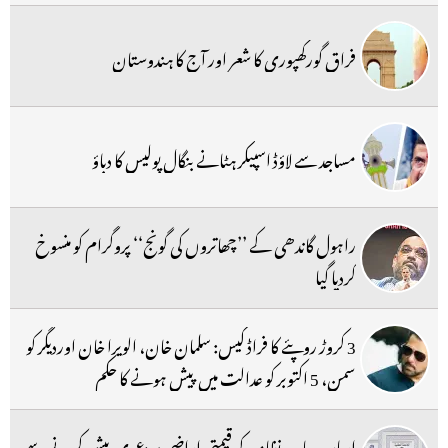
فراق گورکھپوری کا شعر اور آج کا ہندوستان
مساجد سے لاؤڈ اسپیکر ہٹانے بنگال پولیس کا دباؤ
راہول گاندھی کے ’’چھاتروں کی گونج‘‘ پروگرام کو منسوخ
کردیا گیا
3 کروڑ روپئے کا فراڈ کیس: سلمان خان، الویرا خان اوردیگر کو
سمن، 5 اکتوبر کو عدالت میں پیش ہونے کا حکم
ارباب جامعہ نظامیہ کو قیمتی اراضی پر دعوی پیش کرنے سے