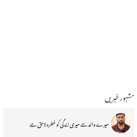
مشہور خبریں
میرے والد سے میری زندگی کو خطرہ لاحق ہے