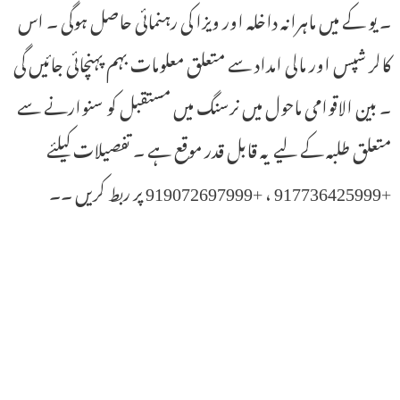
۔ یو کے میں ماہرانہ داخلہ اور ویزا کی رہنمائی حاصل ہوگی ۔ اس
کالر شپس اور مالی امداد سے متعلق معلومات بہم پہنچائی جائیں گی
۔ بین الاقوامی ماحول میں نرسنگ میں مستقبل کو سنوارنے سے
متعلق طلبہ کے لیے یہ قابل قدر موقع ہے ۔ تفصیلات کیلئے
+917736425999 ، +919072697999 پر ربط کریں ۔۔