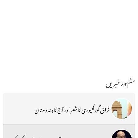
مشہور خبریں
فراق گورکھپوری کا شعر اور آج کا ہندوستان