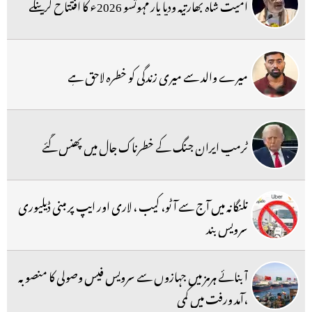
امیت شاہ بھارتیہ ودیا پار مہوتسو 2026ء کا افتتاح کرینگے
میرے والد سے میری زندگی کو خطرہ لاحق ہے
ٹرمپ ایران جنگ کے خطرناک جال میں پھنس گئے
تلنگانہ میں آج سے آٹو، کیب ، لاری اور ایپ پر مبنی ڈیلیوری
سرویس بند
آبنائے ہرمز میں جہازوں سے سرویس فیس وصولی کا منصوبہ
،آمد ورفت میں کمی