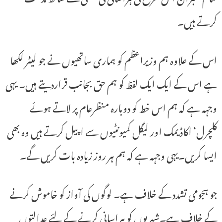
کرتے ہیں۔
اس کے علاوہ ہم وزیراعظم کو ہماری ساتھیوں نے جو لیٹر لکھا
ہے اس کے ایک ایک لفظ کو ہم حق بجانب قراردیتے ہیں۔ یہی
وجہہ ہے کہ ہم اس خط کو دوبارہ منظرعام پر لاتے ہوئے
کلچرل‘ اکاڈیمک اور لیگل کمیونٹیوں سے اپیل کرتے ہیں وہ بھی
ایسا کریں۔یہی وجہہ ہے کہ ہم ہر روز زیادہ بات کریں گے۔
جو ہجومی تشدد کے خلاف ہے۔ لوگوں کی آواز کو خاموش کرنے
کے خلاف ہے۔شہریوں کو ہراسانی کرنے کے لئے عدالتوں