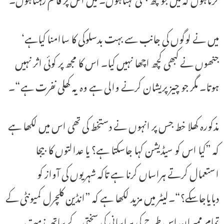
میں نے لوگوں کی جانب سے بہت بدسلوکی کا ساامنا کیاہے‘
جنھوں نے کبھی کچھ اچھا نہیں کیا۔ اس کا مجھ پر کوئی اثر نہیں
ہوتا۔ مگر جو چیز پریشان کرنے والی ہے وہ یہ کھلی نفرت ہے“۔
مذکورہ کھلا خط جس پر انہوں نے دستخط کی تھی اس میں لکھا ہے
کہ ”کیا اس کو سیڈیشن کہا جاسکتا ہے؟ یا عدالتوں کا بیجا
استعمال کرتے ہراساں کرنا ہے تاکہ شہریوں کی آواز کو
دبایاجاسکے؟“۔لیٹر میں مزید لکھا ہے کہ ”انڈین کلچرل کمیونٹی کے
تمام ممبران اس طرح کی ہراسانی کی سختی کے ساتھ مذمت