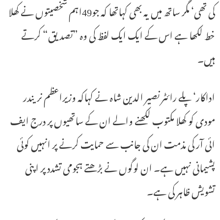
کی تھی‘ مگر ساتھ میں یہ بھی کہاتھا کہ جو49اہم شخصیتوں نے کھلا
خط لکھا ہے اس کے ایک ایک لفظ کی وہ ”تصدیق“ کرتے
ہیں۔
اداکار‘ پلے رائٹر نصیر الدین شاہ نے کہاکہ وزیراعظم نریندر
مودی کو کھلا مکتوب لکھنے والے ان کے ساتھیوں پر درج ایف
ائی آر کی مذمت ان کی جانب سے حمایت کرنے پر انہیں کوئی
پشیمانی نہیں ہے۔ ان لوگوں نے بڑھتے ہجومی تشدد پر اپنی
تشویش ظاہر کی ہے۔