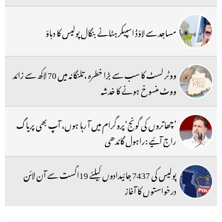
مساجد سے لاؤڈ اسپیکر ہٹانے بنگال پولیس کا دباؤ
ووٹر لسٹ کا سب سے بڑا خطرہ ،تلنگانہ میں 70 لاکھ سے زائد
ووٹ منسوخ ہونے کا خدشہ
’چھاتروں کی گونج‘پروگرام میں آ رہا ہوں، آپ بھی پریاگ
راج آئیے :راہول گاندھی
پولیس کی 7437 جائیدادوں کیلئے 19اگست سے آن لائن
درخواستوں کا آغاز