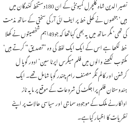
نصیر الدین شاہ کلچرل کمیونٹی کے ان 180دستخط کنندگان میں
ہیں‘ جنھوں نے کھلی خط پر ایف ائی آر کی سختی کے ساتھ مذمت
کی تھی‘ مگر ساتھ میں یہ بھی کہاتھا کہ جو49اہم شخصیتوں نے کھلا
خط لکھا ہے اس کے ایک ایک لفظ کی وہ ”تصدیق“ کرتے ہیں‘
مکتوب لکھنے والوں میں فلم میکرس اپرنا سین‘ ادور گوپا ل
کرشنن اور کالم نگر مصنف رام چندر گوہا شامل تھے۔ ایک
ہندوستان فلم پراجکٹ کی شروعات کے موقع پر مایہ ناز
اداکارنے ملک کے موجودہ سماجی اور سیاسی حالات پر اپنے
نظریات کا اظہار کیاہے۔