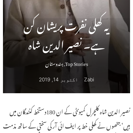
یہ کھلی نفرت پریشان کن
ہے۔ نصیر الدین شاہ
Top Stories
,
ہندوستان
Zabi
اکتوبر 14, 2019
نصیر الدین شاہ کلچرل کمیونٹی کے ان 180دستخط کنندگان میں
ہیں‘ جنھوں نے کھلی خط پر ایف ائی آر کی سختی کے ساتھ مذمت