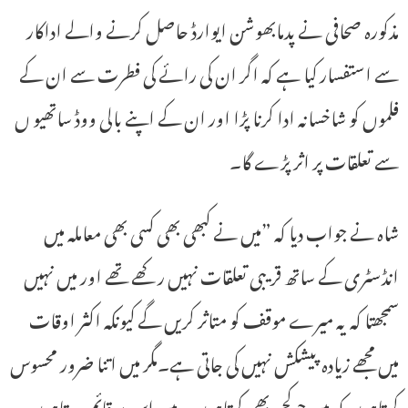
مذکورہ صحافی نے پدمابھوشن ایوارڈ حاصل کرنے والے اداکار
سے استفسار کیا ہے کہ اگر ان کی رائے کی فطرت سے ان کے
فلموں کو شاخسانہ ادا کرنا پڑا اور ان کے اپنے بالی ووڈ ساتھیو ں
سے تعلقات پر اثر پڑے گا۔
شاہ نے جواب دیا کہ ”میں نے کبھی بھی کسی بھی معاملہ میں
انڈسٹری کے ساتھ قریبی تعلقات نہیں رکھے تھے اور میں نہیں
سمجھتا کہ یہ میرے موقف کو متاثر کریں گے کیونکہ اکثر اوقات
میں مجھے زیادہ پیشکش نہیں کی جاتی ہے۔مگر میں اتنا ضرور محسوس
کرتاہوں کہ میں جوکچھ بھی کہتاہوں۔ میں اس پر قائم رہتاہوں۔