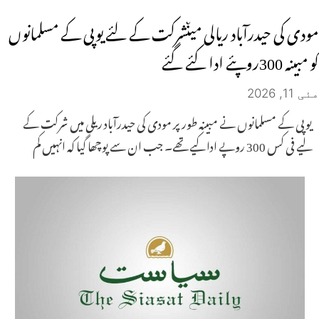
مودی کی حیدرآباد ریالی میںشرکت کے لئے یوپی کے مسلمانوں
کو مبینہ 300روپئے ادا کئے گئے
مئی 11, 2026
یوپی کے مسلمانوں نے مبینہ طور پر مودی کی حیدرآباد ریلی میں شرکت کے
لیے فی کس 300 روپے ادا کیے تھے۔ جب ان سے پوچھا گیا کہ انہیں کم