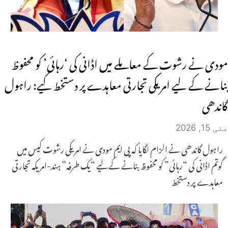
مودی نے رشوت کے معاملے میں اڈانی کی ‘رہائی’ کو محفوظ
بنانے کے لیے امریکی تجارتی معاہدے پر دستخط کیے: راہول
گاندھی
مئی 15, 2026
راہول گاندھی نے الزام لگایا کہ پی ایم مودی نے امریکی رشوت کیس میں
گوتم اڈانی کی “رہائی” کو محفوظ بنانے کے لیے “یک طرفہ” ہند-امریکہ تجارتی
معاہدے پر دستخط