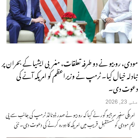
مودی، روبیو نے دو طرفہ تعلقات، مغربی ایشیا کے بحران پر
تبادلہ خیال کیا۔ ٹرمپ نے وزیراعظم کو امریکہ آنے کی
دعوت دی۔
مئی 23, 2026
امریکی سفیر سرجیو گور نے کہا کہ روبیو نے صدر ڈونالڈ ٹرمپ کی جانب سے پی
ایم مودی کو مستقبل قریب میں امریکہ کا دورہ کرنے کی دعوت دی۔ نئی