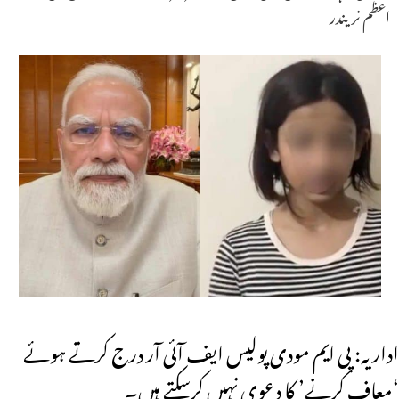
اعظم نریندر
اداریہ: پی ایم مودی پولیس ایف آئی آر درج کرتے ہوئے
‘معاف کرنے’ کا دعوی نہیں کرسکتے ہیں۔