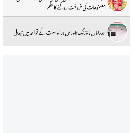
مصنوعات کی فروخت روکنے کا حکم
اندراماں ہا ؤزنگ ٹاورس درخواست کے قواعد میں تبدیلی