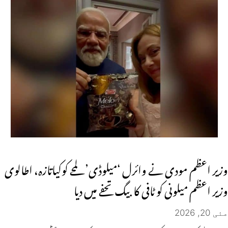
وزیر اعظم مودی نے وائرل ‘میلوڈی’ لمحے کوکیاتازہ، اطالوی
وزیر اعظم میلونی کو ٹافی کا بیگ تحفے میں دیا
مئی 20, 2026