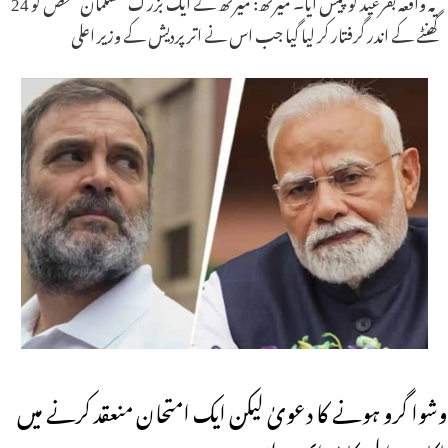
یہ واقعہ بقرعید کو پیش آیا۔ میرٹھ: میرٹھ کے ایک بزرگ مسلمان شخص کو 24
گھنٹے کے اندر گرفتار کر لیا گیا جب اس نے اتر پردیش کے وزیر اعلی
وشوا گرو ہونے کا دعویٰ لیکن ایک امتحان منعقد کرنے میں