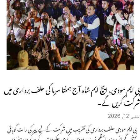
پی ایم مودی، ایچ ایم شاہ آج ہمنتا سرما کی حلف برداری میں
شرکت کریں گے۔
مئی 12, 2026
پی ایم مودی حلف برداری کی تقریب میں شرکت کے لیے پیر کی رات گوہاٹی
پہنچے۔ گوہاٹی: وزیر اعظم نریندر مودی، مرکزی حکومت کے سرکردہ رہنماؤں