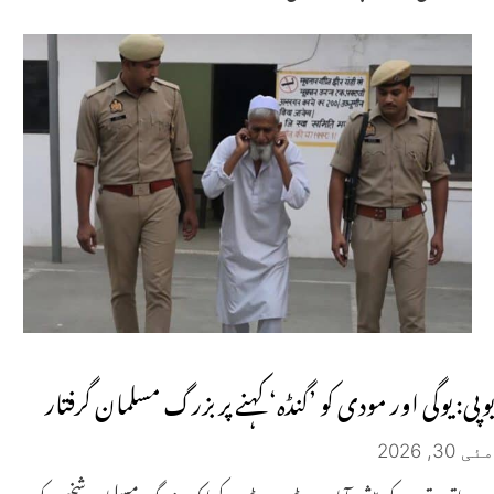
یوپی: یوگی اور مودی کو ’گنڈہ‘ کہنے پر بزرگ مسلمان گرفتار
مئی 30, 2026