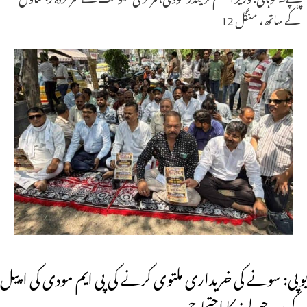
کے ساتھ، منگل 12
یوپی: سونے کی خریداری ملتوی کرنے کی پی ایم مودی کی اپیل
کے بعد جیولرز کا احتجاج