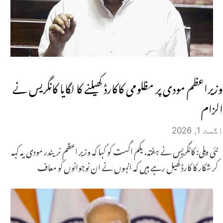
وزیراعظم مودی پر مظلومی کاکارڈ کھیلنے کا لگایا کانگریس نے
الزام
اگست 1, 2026
نئی دہلی: کانگریس نے ہفتہ، یکم اگست کو کہا کہ وزیر اعظم نریندر مودی یہ کہہ
کر شکار کا کارڈ کھیل رہے ہیں کہ انہوں نے ان نوجوانوں کو معاف