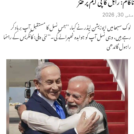
ناکام: راہل کا پی ایم پر طنز
مئی 30, 2026
لوک سبھا میں اپوزیشن لیڈر نے کہا، ’’جس نسل کا مستقبل آپ برباد کر
رہے ہیں، وہی نسل آپ کو جوابدہ ٹھہرائے گی۔‘‘ نئی دہلی: کانگریس کے رہنما
راہول گاندھی