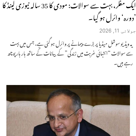
ایک مفلر، بہت سے سوالات: مودی کا 35 سالہ نیوزی لینڈ کا
’دورہ‘ وائرل ہو گیا۔
جولائی 11, 2026
یہ ویڈیو سوشل میڈیا پر بڑے پیمانے پر وائرل ہو گئی ہے، جس میں بہت
سے سوالات “انتہائی غربت میں زندگی” کے بیانات کے ساتھ بار بار پوچھ
رہے ہیں۔