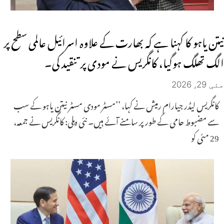
نیتن یاہو کا کہنا ہے کہ بھارت کے علاوہ اسرائیل عالمی سطح پر
الگ تھلگ ہوگیا، کانگریس نے مودی پر تنقید کی۔
مئی 29, 2026
کانگریس لیڈر جیارام رمیش نے کہا، ’’مسٹر مودی مسٹر نیتن یاہو کے سب
سے مضبوط حامی کے طور پر سامنے آئے ہیں۔ نئی دہلی: کانگریس نے جمعہ،
29 مئی کو