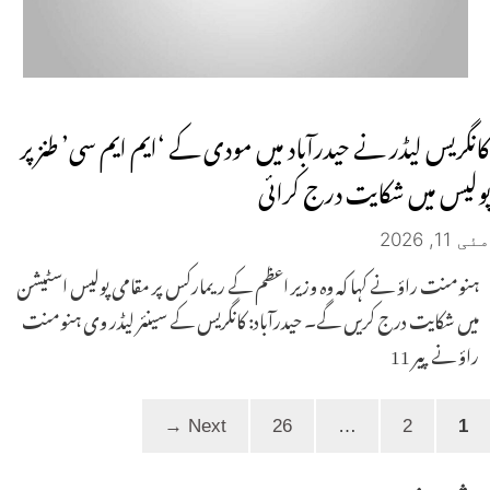
کانگریس لیڈر نے حیدرآباد میں مودی کے ‘ایم ایم سی’ طنز پر
پولیس میں شکایت درج کرائی
مئی 11, 2026
ہنومنت راؤ نے کہا کہ وہ وزیر اعظم کے ریمارکس پر مقامی پولیس اسٹیشن
میں شکایت درج کریں گے۔ حیدرآباد: کانگریس کے سینئر لیڈر وی ہنومنت
راؤ نے پیر 11
Page
Page
Page
→
Next
26
…
2
1