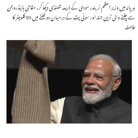
ہریانہ میں وزیر اعظم نریندر مودی کے ذریعہ جھنڈی دکھا کر، مقامی ہائیڈروجن
سے چلنے والی ٹرین جند اور سونی پت کے درمیان دو گھنٹے میں 89 کلومیٹر کا
فاصلہ