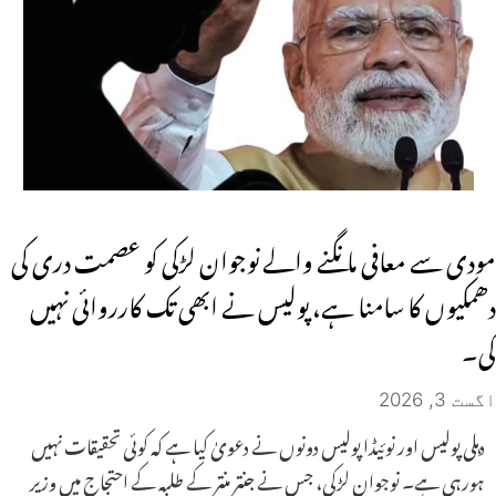
مودی سے معافی مانگنے والے نوجوان لڑکی کو عصمت دری کی
دھمکیوں کا سامنا ہے، پولیس نے ابھی تک کارروائی نہیں
کی۔
اگست 3, 2026
دہلی پولیس اور نوئیڈا پولیس دونوں نے دعویٰ کیا ہے کہ کوئی تحقیقات نہیں
ہورہی ہے۔ نوجوان لڑکی، جس نے جنتر منتر کے طلبہ کے احتجاج میں وزیر