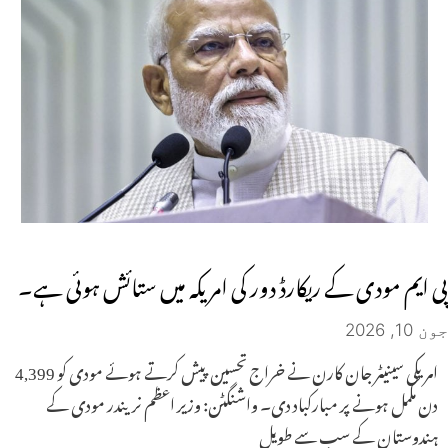
پی ایم مودی کے ریکارڈ دور کی امریکہ میں ستائش ہوئی ہے۔
جون 10, 2026
امریکی سینیٹر جان کارن نے خراج تحسین پیش کرتے ہوئے مودی کو 4,399
دن مکمل ہونے پر مبارکباد دی۔ واشنگٹن: وزیر اعظم نریندر مودی کے
ہندوستان کے سب سے طویل