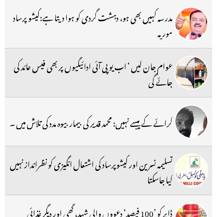
مدرسہ کہیں بھی ہو، دہشت گردی کو ہوا دیتا ہے:کیشو پرساد
موریہ
عوام جان لیں ‘ اب یو پی آئی ادائیگیوں پر بھی فیس عائد کی
جائے گی
کرائے کے پیسے نہیں: محمد قدیر کی بیمار بیوہ مدد کی تلاش میں ۔
تسلیمہ نسرین اور کیشوپرساد کی اشتعال انگیزی کو نظرانداز نہیں
کیا جاسکتا
ڈابر کو ’100 فیصد‘ دعووں والی شہد، گھی اور دیگر غذائی