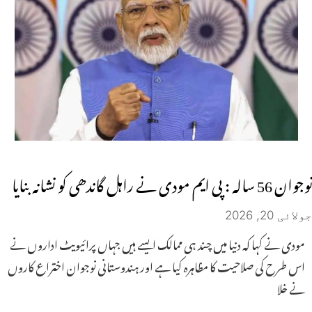
نوجوان 56 سالہ : پی ایم مودی نے راہل گاندھی کو نشانہ بنایا
جولائی 20, 2026
مودی نے کہا کہ دنیا میں چند ہی ممالک ایسے ہیں جہاں پرائیویٹ اداروں نے
اس طرح کی صلاحیت کا مظاہرہ کیا ہے اور ہندوستانی نوجوان اختراع کاروں
نے خلا