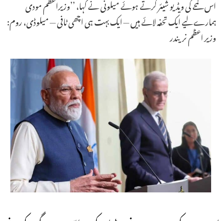
اس لمحے کی ویڈیو شیئر کرتے ہوئے میلونی نے کہا، ’’وزیراعظم مودی
ہمارے لیے ایک تحفہ لائے ہیں — ایک بہت ہی اچھی ٹافی — میلوڈی، روم:
وزیر اعظم نریندر