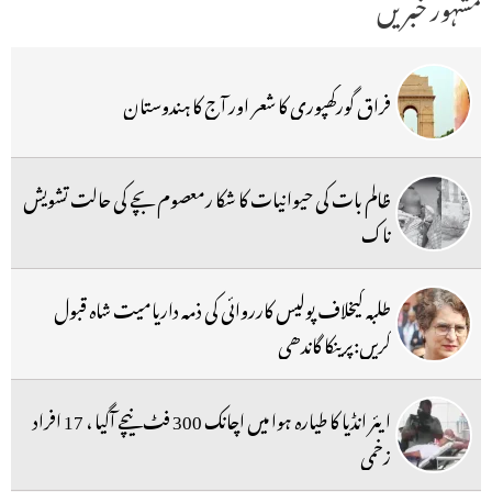
مشہور خبریں
فراق گورکھپوری کا شعر اور آج کا ہندوستان
ظالم بات کی حیوانیات کا شکا رمعصوم بچے کی حالت تشویش
ناک
طلبہ کیخلاف پولیس کارروائی کی ذمہ داریامیت شاہ قبول
کریں:پرینکا گاندھی
ایئر انڈیا کا طیارہ ہوا میں اچانک 300 فٹ نیچے آگیا ، 17 افراد
زخمی