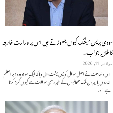
مودی پریس میٹنگ کیوں چھوڑتے ہیں اس پر وزارت خارجہ
کا طنزیہ جواب۔
جولائی 11, 2026
اس وضاحت نے اصل سوال کو پس پشت ڈال دیا کہ ایک موجودہ وزیر اعظم
اندرون یا بیرون ملک صحافیوں کے غیر رسمی سوالات سے کیوں گریز کرتا
ہے، اور