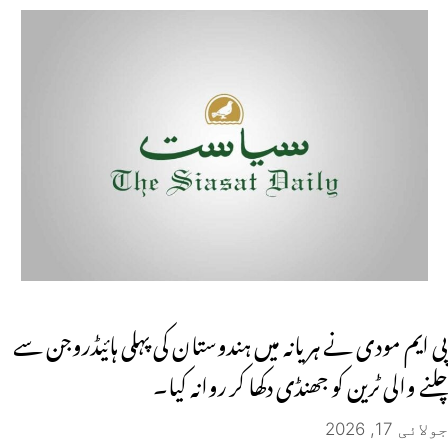
پی ایم مودی نے ہریانہ میں ہندوستان کی پہلی ہائیڈروجن سے
چلنے والی ٹرین کو جھنڈی دکھا کر روانہ کیا۔
جولائی 17, 2026