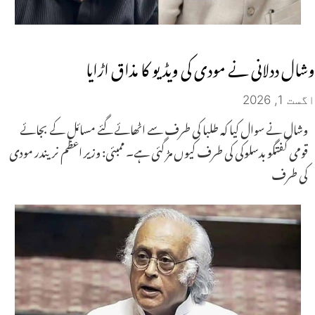
وشال ددلانی نے مودی کی ویڈیو کا مذاق اڑایا
اگست 1, 2026
وشال نے سوال کیا کہ طلبا کی طرف سے اٹھائے گئے مسائل کے بجائے
قومی گفتگو بدسلوکی کی طرف کیوں مڑ گئی ہے۔ ممبئی: وزیر اعظم نریندر مودی
کی طرف