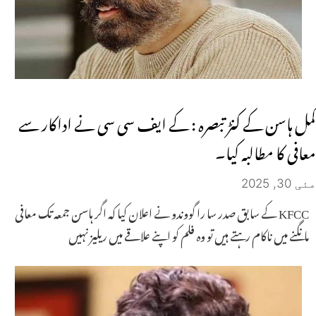
کمل ہاسن کے کنڑ تبصرہ : کے ایف سی سی نے اداکار سے
معافی کا مطالبہ کیا۔
مئی 30, 2025
KFCC کے سابق صدر سا را ​​گووندو نے اعلان کیا کہ اگر ہاسن جمعہ تک معافی
مانگنے میں ناکام رہتے ہیں تو وہ فلم کو اپنے علاقے میں ریلیز نہیں