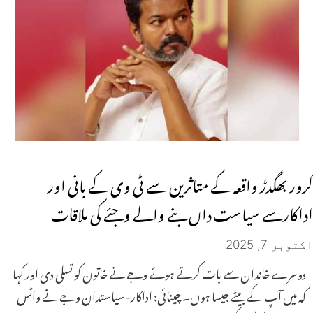
کرور بھگدڑ واقعہ کے متاثرین سے ٹی وی کے بانی اور
اداکارسے سیاست داں بنے والے وجئے کی ملاقات
اکتوبر 7, 2025
دوسرے خاندان سے بات کرتے ہوئے وجے نے خاتون کو تسلی دی اور کہا
کہ میں آپ کے بیٹے جیسا ہوں۔ چینائی: اداکار-سیاستدان وجے نے واٹس