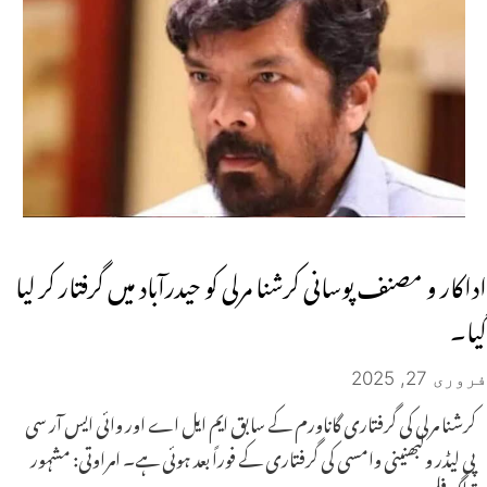
اداکار و مصنف پوسانی کرشنا مرلی کو حیدرآباد میں گرفتار کر لیا
گیا۔
فروری 27, 2025
کرشنا مرلی کی گرفتاری گاناورم کے سابق ایم ایل اے اور وائی ایس آر سی
پی لیڈر ولبھنینی وامسی کی گرفتاری کے فوراً بعد ہوئی ہے۔ امراوتی: مشہور