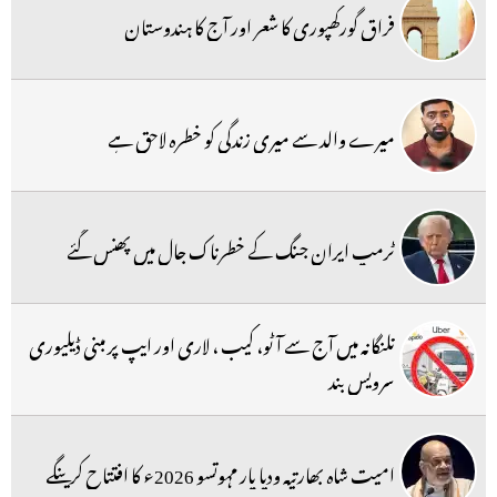
فراق گورکھپوری کا شعر اور آج کا ہندوستان
میرے والد سے میری زندگی کو خطرہ لاحق ہے
ٹرمپ ایران جنگ کے خطرناک جال میں پھنس گئے
تلنگانہ میں آج سے آٹو، کیب ، لاری اور ایپ پر مبنی ڈیلیوری
سرویس بند
امیت شاہ بھارتیہ ودیا پار مہوتسو 2026ء کا افتتاح کرینگے