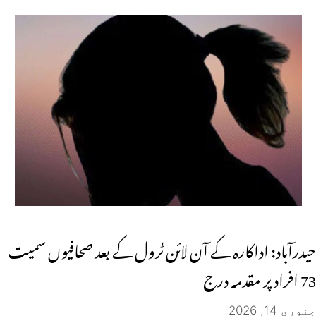
حیدرآباد: اداکارہ کے آن لائن ٹرول کے بعد صحافیوں سمیت
73 افراد پر مقدمہ درج
جنوری 14, 2026