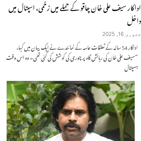
اداکار سیف علی خان چاقو کے حملے میں زخمی، اسپتال میں
داخل
جنوری 16, 2025
اداکار 54 سالہ کے تعلقات عامہ کے نمائندے نے ایک بیان میں کہا،
“سیف علی خان کی رہائش گاہ پر چوری کی کوشش کی گئی تھی۔ وہ اس وقت
ہسپتال