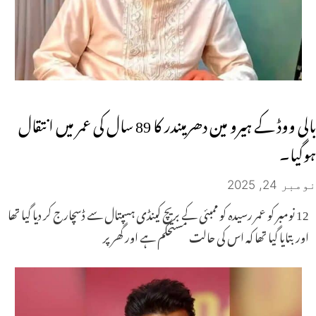
بالی ووڈ کے ہیرو مین دھرمیندر کا 89 سال کی عمر میں انتقال
ہوگیا۔
نومبر 24, 2025
12 نومبر کو عمر رسیدہ کو ممبئی کے بریچ کینڈی ہسپتال سے ڈسچارج کر دیا گیا تھا
اور بتایا گیا تھا کہ اس کی حالت مستحکم ہے اور گھر پر