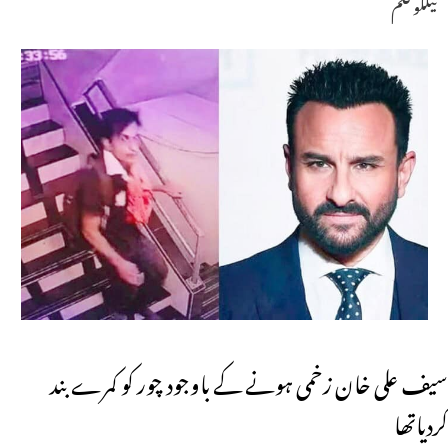
تیلگو فلم
سیف علی خان زخمی ہونے کے باوجود چور کو کمرے بند
کردیاتھا