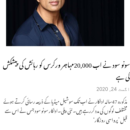
سونو سود نے اب 20,000مہاجر ورکرس کو رہائش کی پیشکش
کی ہے
اگست 24, 2020
مذکورہ 47سالہ اداکار نے اب تک سوشیل میڈیا کے ذریعہ رسائی کرتے ہوئے
مختلف لوگوں کی مدد کررہے ہیں۔ نئی دہلی۔اداکار سونو سود جس نے اس سے
قبل ’پرواسی روزگار‘