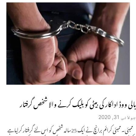
بالی ووڈ اداکار کی بیٹی کو بلیک کرنے والا شخص گرفتار
جولائی 31, 2020
ممبئی۔ ممبئی کرائم برانچ نے ایک 25سالہ شخص کو اس لئے گرفتار کرلیاہے