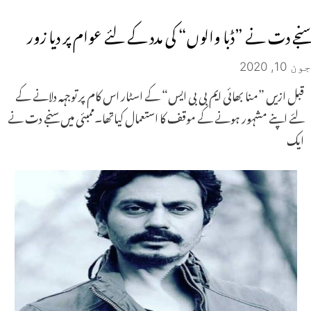
سنجے دت نے ”ڈبا والوں“ کی مدد کے لئے عوام پر دیا زور
جون 10, 2020
قبل ازیں ”منا بھائی ایم بی بی ایس“ کے اسٹار اس کام پر توجہہ دلانے کے
لئے اپنے مشہور ہونے کے موقف کا استعمال کیاتھا۔ممبئی میں سنجے دت نے
ایک