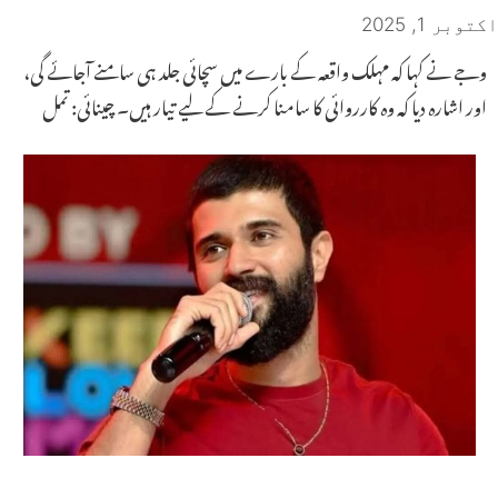
اکتوبر 1, 2025
وجے نے کہا کہ مہلک واقعہ کے بارے میں سچائی جلد ہی سامنے آجائے گی،
اور اشارہ دیا کہ وہ کارروائی کا سامنا کرنے کے لیے تیار ہیں۔ چینائی: تمل