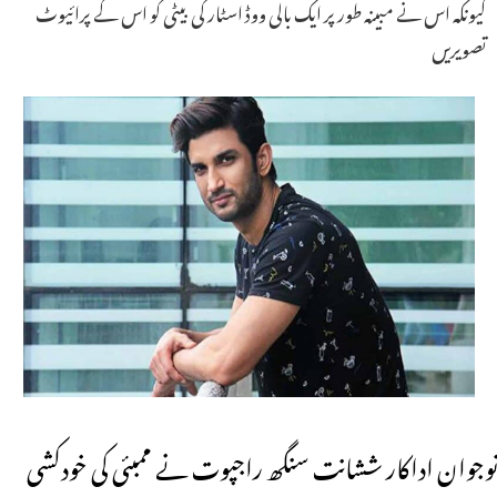
کیونکہ اس نے مبینہ طور پر ایک بالی ووڈ اسٹار کی بیٹی کو اس کے پرائیوٹ
تصویریں
نوجوان اداکار ششانت سنگھ راجپوت نے ممبئی کی خودکشی