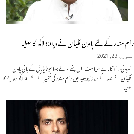
رام مندر کے لئے پاون کلیان نے دیا 30لاکھ کا عطیہ
جنوری 23, 2021
امروتی۔ اداکار سے سیاست داں بننے والے جنا سینا پارٹی کے بانی پاون
کلیان نے جمعہ کے روز ایودھیا میں رام مندر کی تعمیر کے لئے 30لاکھ روپئے کا
عطیہ