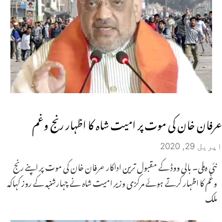
عرفان خان کی موت پر امیت شاہ کا اظہار رنج وغم
اپریل 29, 2020
نئی دہلی۔ بالی ووڈ کے مقبول ترین اداکار عرفان خان کی موت پر اپنے رنج
وغم کا اظہار کرتے ہوئے مرکزی وزیر امیت شاہ نے چہارشنبہ کے روز کہاکہ
ملک