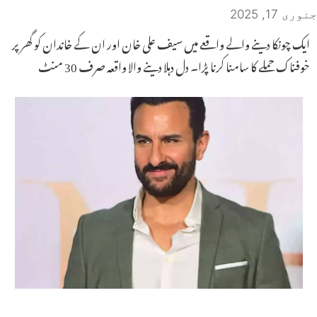
جنوری 17, 2025
ایک چونکا دینے والے واقعے میں سیف علی خان اور ان کے خاندان کو گھر پر
خوفناک حملے کا سامنا کرنا پڑا۔ دل دہلا دینے والا واقعہ صرف 30 منٹ