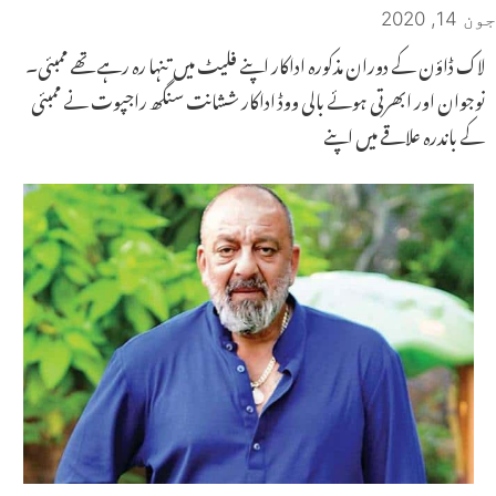
جون 14, 2020
لاک ڈاؤن کے دوران مذکورہ اداکار اپنے فلیٹ میں تنہا رہ رہے تھے ممبئی۔
نوجوان اور ابھرتی ہوئے بالی ووڈ اداکار ششانت سنگھ راجپوت نے ممبئی
کے باندرہ علاقے میں اپنے