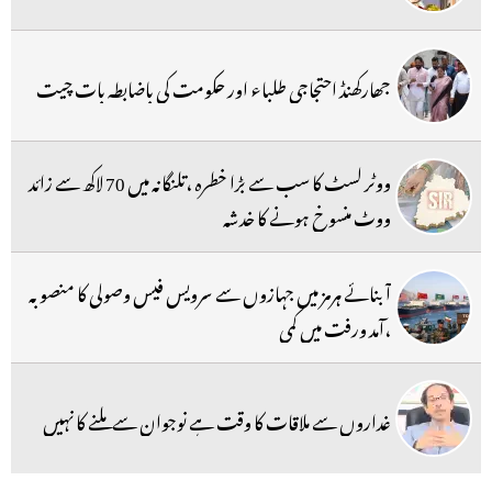
جھارکھنڈ احتجاجی طلباء اور حکومت کی باضابطہ بات چیت
ووٹر لسٹ کا سب سے بڑا خطرہ ،تلنگانہ میں 70 لاکھ سے زائد
ووٹ منسوخ ہونے کا خدشہ
آبنائے ہرمز میں جہازوں سے سرویس فیس وصولی کا منصوبہ
،آمد ورفت میں کمی
غداروں سے ملاقات کا وقت ہے نوجوان سے ملنے کا نہیں