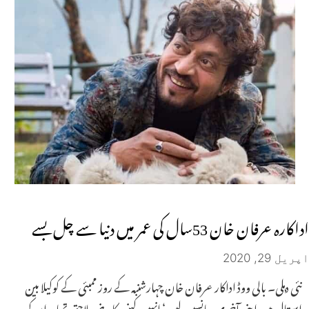
اداکارہ عرفان خان 53سال کی عمر میں دنیا سے چل بسے
اپریل 29, 2020
نئی دہلی۔ بالی ووڈ اداکار عرفان خان چہارشنبہ کے روز ممبئی کے کوکیلا بین
اسپتال میں اپنی آخری سانسیں لیں‘ انہیں کینسر کا مرض لاحق تھا۔ ان کی