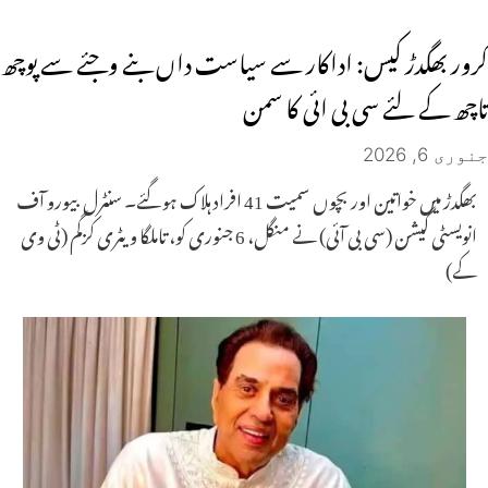
کرور بھگدڑ کیس: اداکار سے سیاست داں بنے وجئے سے پوچھ
تاچھ کے لئے سی بی ائی کا سمن
جنوری 6, 2026
بھگدڑ میں خواتین اور بچوں سمیت 41 افراد ہلاک ہو گئے۔ سنٹرل بیورو آف
انویسٹی گیشن (سی بی آئی) نے منگل، 6 جنوری کو، تاملگا ویٹری کزگم (ٹی وی
کے)