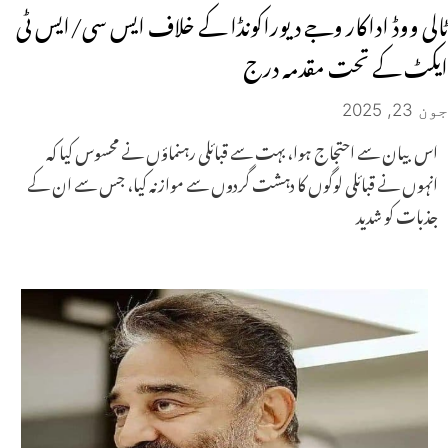
ٹالی ووڈ اداکار وجے دیوراکونڈا کے خلاف ایس سی/ایس ٹی
ایکٹ کے تحت مقدمہ درج
جون 23, 2025
اس بیان سے احتجاج ہوا، بہت سے قبائلی رہنماؤں نے محسوس کیا کہ
انہوں نے قبائلی لوگوں کا دہشت گردوں سے موازنہ کیا، جس سے ان کے
جذبات کو شدید