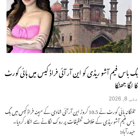
بگ باس فیم آشو ریڈی کو این آر آئی فراڈ کیس میں ہائی کورٹ
کا لگا جھٹکا
مئی 8, 2026
تلنگانہ ہائی کورٹ نے 10.5 کروڑ این آر آئی شادی کے مبینہ فراڈ کیس میں بگ
باس فیم آشو ریڈی کے خلاف تحقیقات پر روک لگانے سے انکار کردیا۔
حیدرآباد: