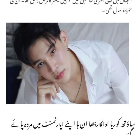
عمر53سال تھی۔
ساؤتھ کوریا اداکارچھا ان ہا اپنے اپارٹمنٹ میں مردہ پائے
گئے۔