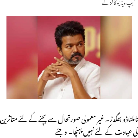
ایپ ویڈیو کالز کے
تاملناڈو بھگدڑ۔ غیر معمولی صورتحال سے بچنے کے لئے متاثرین
کی عیادت کے لئے نہیں پہنچا۔ وجئے