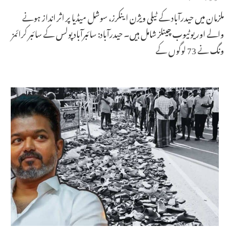
ملزمان میں حیدرآباد کے ٹیلی ویژن اینکرز، سوشل میڈیا پر اثر انداز ہونے
والے اور یوٹیوب چینلز شامل ہیں۔ حیدرآباد: سائبرآباد پولس کے سائبر کرائمز
ونگ نے 73 لوگوں کے