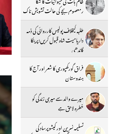
ظالم بات کی حیوانیات کا شکا
رمعصوم بچے کی حالت تشویش ناک
طلبہ کیخلاف پولیس کارروائی کی ذمہ
داریامیت شاہ قبول کریں:پرینکا
گاندھی
فراق گورکھپوری کا شعر اور آج کا
ہندوستان
میرے والد سے میری زندگی کو
خطرہ لاحق ہے
تسلیمہ نسرین اور کیشوپرساد کی