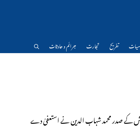
سیات
تفریح
تجارت
جرائم و حادثات
دیش کے صدر محمد شہاب الدین نے استعفیٰ دے