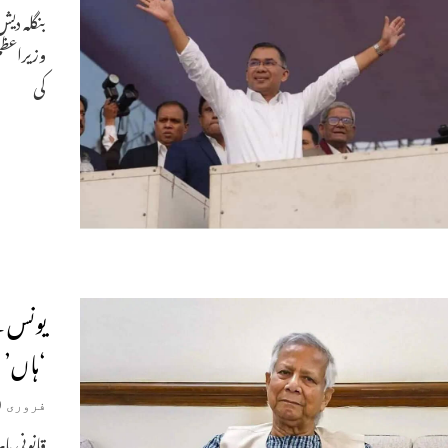
بنگلہ دی
وزیراعظم 
کی
یونس ن
‘ہاں’ 
فروری 10, 2026
قانونی م