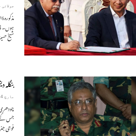
جولائی 24, 2026
ہوں۔ ڈھا
شیخ حسی
بنگلہ 
مارچ 24, 2026
چودھری ا
جس کے تح
فوجی جنر