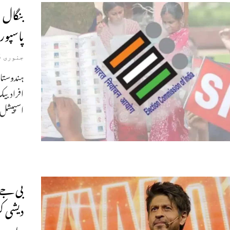
بنگال ا
پاسپورٹ ر
جنوری 5, 2026
افراد بی
اسپیشل ا
بی جے 
دیشی کر
دیا۔