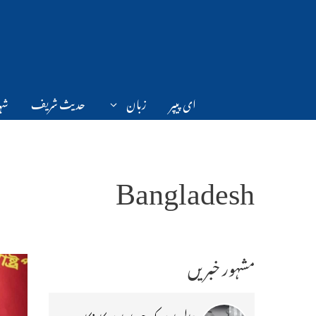
Ski
t
conten
ای پیپر
زبان
حدیث شریف
شہر
Bangladesh
مشہور خبریں