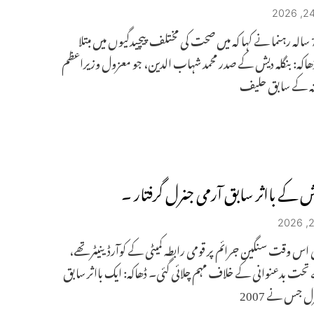
مذکورہ76 سالہ رہنما نے کہا کہ میں صحت کی مختلف پیچیدگیوں میں مبتلا
کہ: بنگلہ دیش کے صدر محمد شہاب الدین، جو معزول وزیراعظم
نہ کے سابق حلیف
دیش کے بااثر سابق آرمی جنرل گرفتار ۔
س وقت سنگین جرائم پر قومی رابطہ کمیٹی کے کوآرڈینیٹر تھے،
ت بدعنوانی کے خلاف مہم چلائی گئی۔ ڈھاکہ: ایک بااثر سابق
ل جس نے 2007