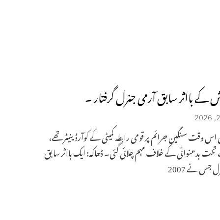
دیش کے بااثر سابق آرمی جنرل گرفتار ۔
س وقت سنگین جرائم پر قومی رابطہ کمیٹی کے کوآرڈینیٹر تھے،
ت بدعنوانی کے خلاف مہم چلائی گئی۔ ڈھاکہ: ایک بااثر سابق
ل جس نے 2007