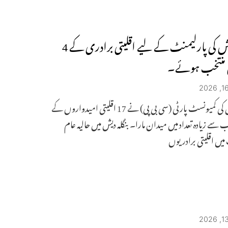
بنگلہ دیش کی پارلیمنٹ کے لیے اقلیتی برادری کے 4
 منتخب ہوئے۔
بنگلہ دیش کی کمیونسٹ پارٹی (سی بی پی) نے 17 اقلیتی امیدواروں کے
سے زیادہ تعداد میں میدان مارا۔ بنگلہ دیش میں حالیہ عام
 میں اقلیتی برادریوں