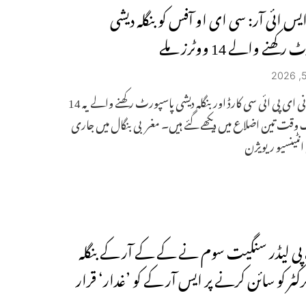
یس ائی آر: سی ای او آفس کو بنگلہ دیشی
کھنے والے 14 ووٹرز ملے
ہندوستانی ای پی ائی سی کارڈ اور بنگلہ دیشی پاسپورٹ رکھنے والے یہ 14
ک وقت تین اضلاع میں دیکھے گئے ہیں۔ مغربی بنگال میں جاری
نٹینسیو ریویژن
پی لیڈر سنگیت سوم نے کے کے آر کے بنگلہ
کٹر کو سائن کرنے پر ایس آر کے کو ’غدار‘ قرار