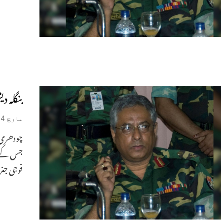
بنگلہ 
مارچ 24, 2026
چودھری ا
جس کے تح
فوجی جنر