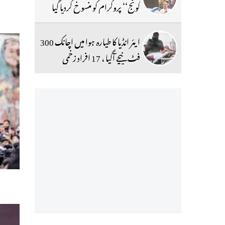
گونج‘‘ پروگرام کو منسوخ کردیا گیا
ایئر انڈیا کا طیارہ ہوا میں اچانک 300
فٹ نیچے آگیا ، 17 افراد زخمی