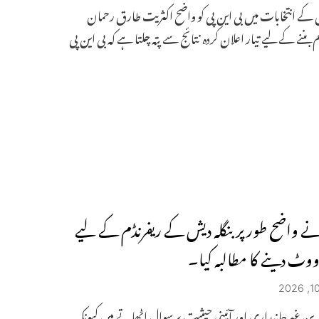
ش کے انتخابات میں بی این پی کو واضح اکثریت طارق رحمان
بننے کے لیے تیار اعلان کردہ نتائج سے پتہ چلتا ہے کہ بی این پی
ے واضح طور پر بنگلہ دیش کے ریفرنڈم کے لیے
ووٹ دینے کا مطالبہ کیا۔
اہرین غیرجانبداری اور آئینی حیثیت پر سوال اٹھاتے ہیں کیونکہ