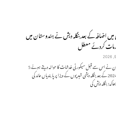
 میں اضافہ کے بعد بنگلہ دیش نے ہندوستان میں
خدمات کردئے معطل
ہندوستان نے اس سے قبل سیکورٹی خدشات کا حوالہ دیتے ہوئے 5
اگست 2024 کے بعد بنگلہ دیشی شہریوں کے ویزا پر پابندیاں عائد کی
اکہ: بنگلہ دیش کی