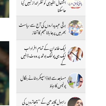
اشتعال انگیزی کو نظرانداز نہیں کیا
جاسکتا
برقی عہدیداروں کی آج سے ریاست
بھر میں پرجا باٹا مہم کا آغاز
ایک خاندان کے تمام افراد اب
ایک ہی پولنگ بوتھ پر ووٹ ڈالیں
گے
مساجد سے لاؤڈ اسپیکر ہٹانے بنگال
پولیس کا دباؤ
راہول گاندھی کے ’’چھاتروں کی