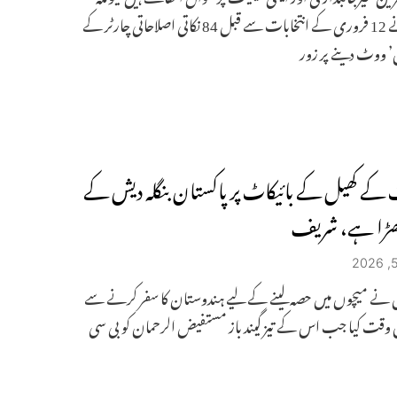
یونس نے 12 فروری کے انتخابات سے قبل 84 نکاتی اصلاحاتی چارٹر کے
’ ووٹ دینے پر زور
کے کھیل کے بائیکاٹ پر پاکستان بنگلہ دیش کے
کھڑا ہے، شریف
ش نے میچوں میں حصہ لینے کے لیے ہندوستان کا سفر کرنے سے
 وقت کیا جب اس کے تیز گیند باز مستفیض الرحمان کو بی سی