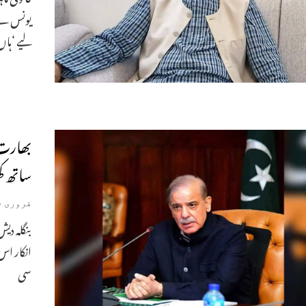
لیے ‘ہاں
بھارت 
ساتھ 
فروری 5, 2026
بنگلہ دی
انکار اس
سی