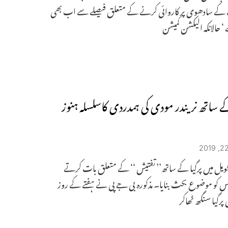
ے سادھوی پر کاروائی کرنے کے متعلق فیصلے سے اب بھی
‘ حالانکہ الیکشن کمیشن
کے ساتھ نریندر مودی کی ہمدردی کاسلسلہ ہنوز
ویل میں پرگیا کے ساتھ’’ تفتیش ‘‘ کے متعلق بات کرتے
 کو موضوع بحث بنایا۔ مذکورہ بی جے پی نے ہفتے کے روز
رگیا سنگھ ٹھاکر