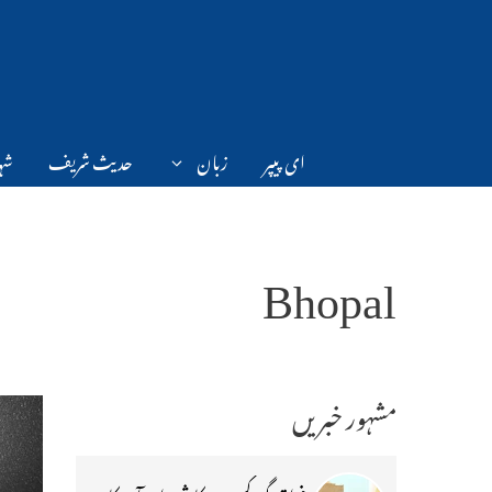
Ski
t
conten
ای پیپر
زبان
حدیث شریف
شہر
Bhopal
مشہور خبریں