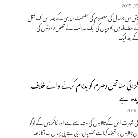
مدھیہ پردیش میں 8سال کی معصوم کی عصمت ریز ی کے بعد اس ک قتل
کرنے کے معاملے میں بھوپال کی ایک عدالت نے محض32دنوں کی
ے بعد ایک
ڑائی سناتھن دھرم کو بدنام کرنے والے خلاف
یدھ ہے
ی شہرت اس کے تالابوں کی وجہہ سے ہے اور کانگریس کے لوگو
تالابوں پر قبضہ کیاہے بھوپال۔ بی جے پی یہا ں سہ متنازعہ