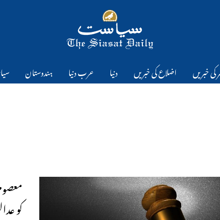
 کی خبریں
اضلاع کی خبریں
دنیا
عرب دنیا
ہندوستان
سیا
معصوم
کو عدالت نے م