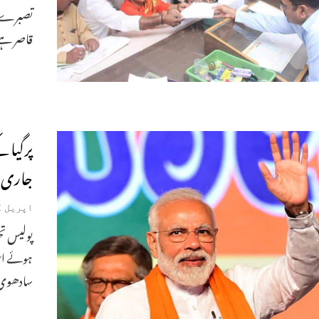
تصبرے ک
قاصر ہے 
پرگیا 
جاری
اپریل 22, 2019
پولیس تح
ہوئے اس
سادھوی پ