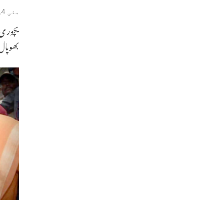
مئی 4, 2019
یچور ی 
بھوپا