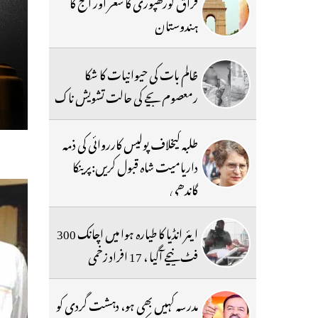
فراق گورکھپوری کا شعر اور آج کا
ہندوستان
ظالم بات کی حیوانیات کا شکا
رمعصوم بچے کی حالت تشویش ناک
طلبہ کیخلاف پولیس کارروائی کی ذمہ
داریامیت شاہ قبول کریں:پرینکا
گاندھی
ایئر انڈیا کا طیارہ ہوا میں اچانک 300
فٹ نیچے آگیا ، 17 افراد زخمی
مدرسہ کہیں بھی ہو، دہشت گردی کو