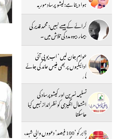
ہوا دیتا ہے:کیشو پرساد موریہ
کرائے کے پیسے نہیں: محمد قدیر کی
بیمار بیوہ مدد کی تلاش میں ۔
عوام جان لیں ‘ اب یو پی آئی
ادائیگیوں پر بھی فیس عائد کی جائے
گی
تسلیمہ نسرین اور کیشوپرساد کی
اشتعال انگیزی کو نظرانداز نہیں کیا
جاسکتا
ڈابر کو ’100 فیصد‘ دعووں والی شہد،