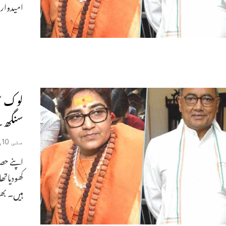
امیدوار
سنگھ کے
مئی 10, 2019
کھودیاتھ
ہیں۔ بھو