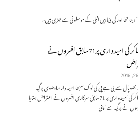
ینا تھا اور کی بنیادیں اٹلی کے موسلونی سے جڑی ہیں۔
پرگیہ ٹھاکر کی امیدواری پر71سابق افسروں نے
تراض
۔ بھوپال سے بی جے پی کی لوک سبھا امیدوار سادھوی پرگیہ
سنگھ ٹھاکر کی امیدواری پر 71سابق سرکاری افسروں نے اعتراض جتایا
وں نے پرگیہ سے اپنی