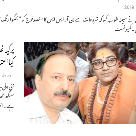
نے مبینہ طور پر کہاکہ شروعات سے ہی آر ایس ایس کا مقصدفوج کو ”بھگوا رنگ“ د
ل۔کمیونسٹ
کیااع
اپریل 29, 2019
نئی دہلی
ہے۔ انہ