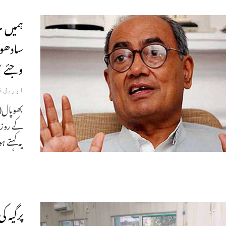
ہمیں س
سادھوی
وجئے س
اپریل 28, 2019
بھوپال(م
کے روز ا
یہ کہتے ہ
پرگیہ 