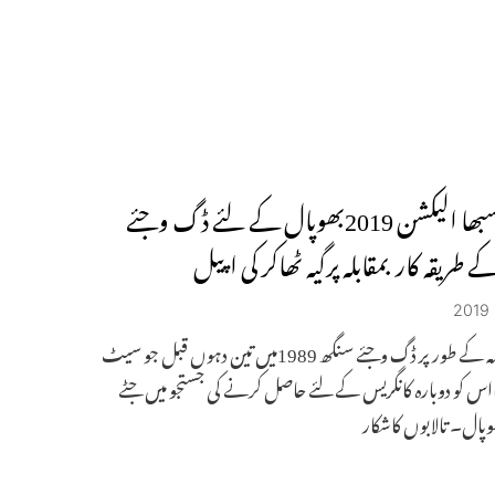
لوک سبھا الیکشن 2019بھوپال کے لئے ڈگ وجئے
 طریقہ کار بمقابلہ پرگیہ ٹھاکر کی اپیل
اپنے حصہ کے طور پر ڈگ وجئے سنگھ 1989میں تین دہوں قبل جو سیٹ
ااس کو دوبارہ کانگریس کے لئے حاصل کرنے کی جستجو میں جٹے
پال۔ تالابوں کاشکار