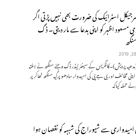
رجیکل اسٹرائیک کی ضرورت بھی نہیں پڑتی اگر
 مسعود اظہر کو اپنی بدعا سے مار دیتی۔ ڈگ
نگھ
دھیہ پردیش)۔کانگریس کے سینئر لیڈر ڈگ وجئے سنگھ نے ہفتہ
پنی مخالف اور بی جے پی کی امیدوار سادھو پرگیہ سنگھ ٹھاکر پر
وئے حملہ کیاکہ
کی امیدواری سے شیوراج کی شبہہ کو نقصان ہوا