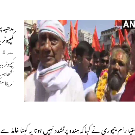
مدھیہ 
کمپیوٹر 
مئی 8, 2019
کمپیوٹر 
اکٹھاہوئ
امریتا س
تیا رام یچوری نے کہاکہ ہندو پرتشدد نہیں ہوتا یہ کہنا غلط ہے