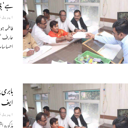
ہے‘ بی
اپریل 28, 2019
فاطمہ جو
عارف عق
احساسات 
بابری 
ایف ائ
اپریل 23, 2019
مذکورہ ا