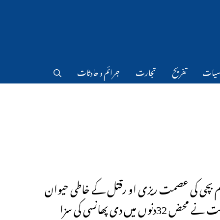
سیات
تفریح
تجارت
جرائم و حادثات
 بچی کی عصمت ریزی او رقتل کے خاطی حیوان
حض 32دنوں میں دی پھانسی کی سزا