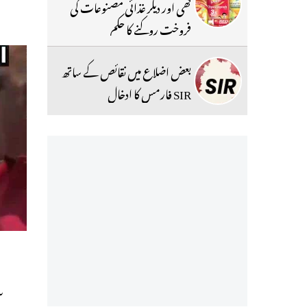
گھی اور دیگر غذائی مصنوعات کی
فروخت روکنے کا حکم
بعض اضلاع میں نقائص کے ساتھ
SIR فارمس کا ادخال
س