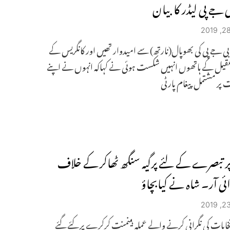
 جے پی لیڈر کا بیان
 بی جے پی کی بھوپال(نارتھ) سے امیدوار تھیں اور کانگریس کے
یل کے ہاتھوں انہیں شکست ہوئی نے کہاکہ انہوں نے اپنے
پر مشتمل پیغام پارٹی
پر تبصرے کے لئے پرگیہ سنگھ ٹھاکر کے خلاف
ی آر۔ شاہ نے کیابچاؤ
نتخابات کی نگرانی کرنے والے عملہ ہینمنت کرکرے پر کئے گئے