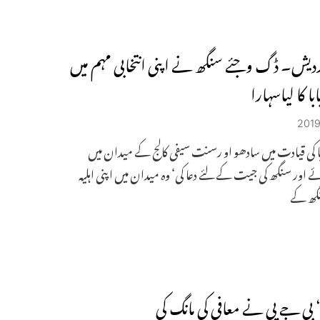
پردیش۔ ڈگ وجئے سنگھ نے اپنی انتخابی مہم میں
بابا کا لیاسہارا
بابا کی قیادت میں سادھو او رسنت سیفی کالج کے میدان میں
ے اور سنگھ کی جیت کے لئے دعا کی‘ وہ میدان میں اپنی اہلیہ
نگھ کے
‘ بی جے پی نے معافی کی مانگ کی