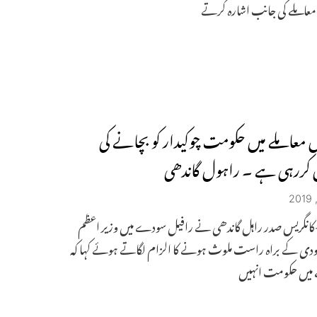
معاملے کی جانب اشارہ کرتے
ل معاملے میں حکومت چوکیدار کو بچانے کی
کررہی ہے ۔ راہول گاندھی
 -کانگریس صدر راہل گاندھی نے رافیل سودے میں وزیر اعظم
ودی کے براہ راست ملوث ہونے کا الزام لگاتے ہوئے کہا کہ
ے میں حکومت انہیں