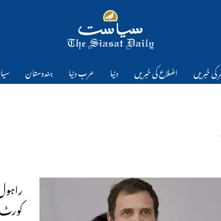
 کی خبریں
اضلاع کی خبریں
دنیا
عرب دنیا
ہندوستان
سیا
راہول 
کورٹ س