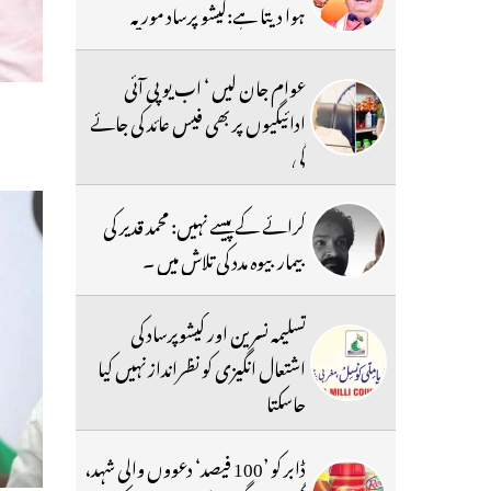
ہوا دیتا ہے:کیشو پرساد موریہ
عوام جان لیں ‘ اب یو پی آئی
ادائیگیوں پر بھی فیس عائد کی جائے
گی
کرائے کے پیسے نہیں: محمد قدیر کی
بیمار بیوہ مدد کی تلاش میں ۔
تسلیمہ نسرین اور کیشوپرساد کی
اشتعال انگیزی کو نظرانداز نہیں کیا
جاسکتا
ڈابر کو ’100 فیصد‘ دعووں والی شہد،