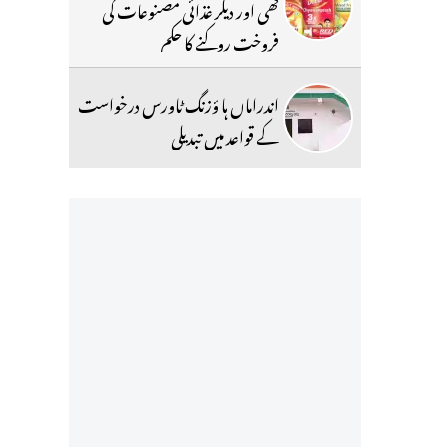
گھی اور دیگر غذائی مصنوعات کی
فروخت روکنے کا حکم
اندراماں ہا ؤزنگ ٹاورس درخواست
کے قواعد میں تبدیلی