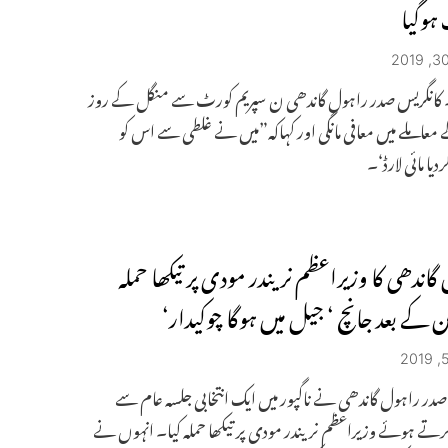
ہوگیا
ی۔ کانگریس صدر راہول گاندھی ن سپریم کورٹ سے منگل کے روز
 معاملے میں معافی مانگی اور کہاکہ”میں نے غلطی سے اس کو
یا مائی لارڈ‘۔
اندھی کا وزیراعظم نریندر مودی پر تیکھا حملہ
ن کے بعد جانچ ‘ جیل میں ہوگا چوکیدار‘
صدر راہول گاندھی نے ناگپور میں ایک انتخابی جلسہ عام سے
ے ہوئے وزیراعظم نریندر مودی پر تیکھا حملہ کیا۔ انہوں نے