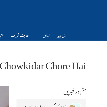
Ski
t
conten
ای پیپر
زبان
حدیث شریف
شہر
Chowkidar Chore Hai
مشہور خبریں