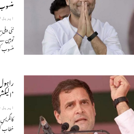
منسوب 
اپریل 30, 2019
نئی دہل
توہین کے
منسوب کرد
راہول گ
’الیکش
اپریل 5, 2019
کانگریس 
خطاب کرت