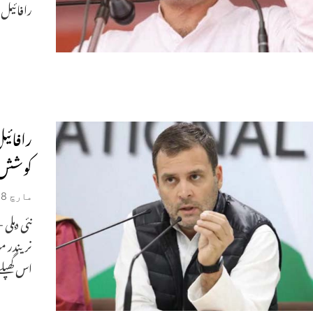
رافائیل 
رافائی
کوشش 
مارچ 8, 2019
نئی دہلی
نریندر م
اس گھپل