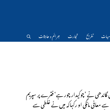
سیات
تفریح
تجارت
جرائم و حادثات
گاندھی نے ’چوکیدار چور ہے‘ فقرے پر سپریم
ے معافی مانگی او رکہاکہ میں نے غلطی سے