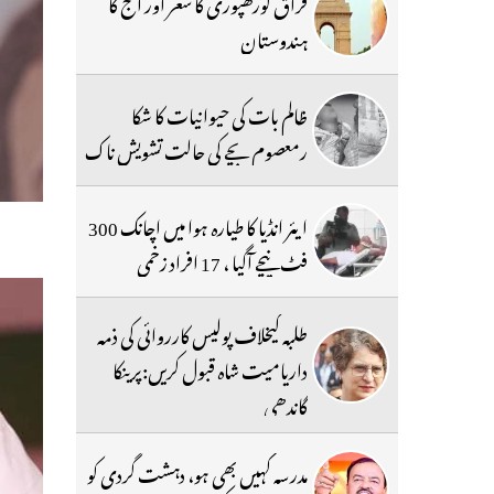
فراق گورکھپوری کا شعر اور آج کا
ہندوستان
ظالم بات کی حیوانیات کا شکا
رمعصوم بچے کی حالت تشویش ناک
ایئر انڈیا کا طیارہ ہوا میں اچانک 300
فٹ نیچے آگیا ، 17 افراد زخمی
طلبہ کیخلاف پولیس کارروائی کی ذمہ
داریامیت شاہ قبول کریں:پرینکا
گاندھی
مدرسہ کہیں بھی ہو، دہشت گردی کو