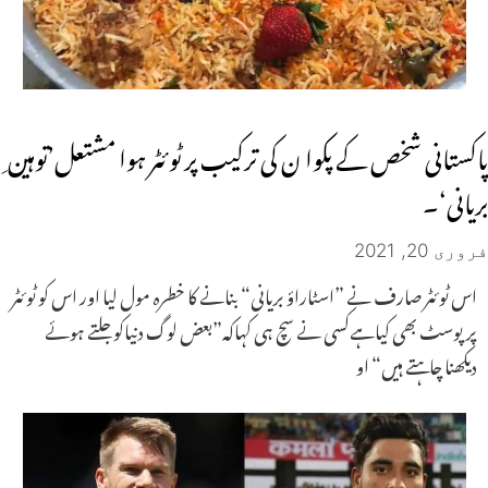
پاکستانی شخص کے پکوا ن کی ترکیب پر ٹوئٹر ہوا مشتعل’توہین ِ
بریانی‘۔
فروری 20, 2021
اس ٹوئٹر صارف نے ”اسٹاراؤ بریانی“ بنانے کا خطرہ مول لیا اور اس کو ٹوئٹر
پرپوسٹ بھی کیاہےکسی نے سچ ہی کہاکہ”بعض لوگ دنیاکو جلتے ہوئے
دیکھنا چاہتے ہیں“ او