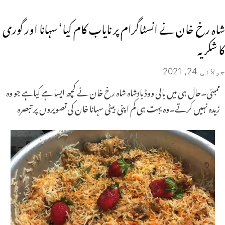
شاہ رخ خان نے انسٹاگرام پر نایاب کام کیا‘ سہانا اور گوری
کا شکریہ
جولائی 24, 2021
ممبئی۔حال ہی میں بالی ووڈ بادشاہ شاہ رخ خان نے کچھ ایسا ہے کیاہے جو وہ
زیدہ نہیں کرتے۔وہ بہت ہی کم اپنی بیٹی سہانا خان کی تصویروں پر تبصرہ