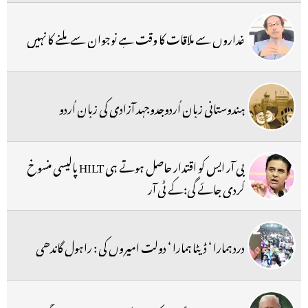
غداروں سے ملاقات کا وقت ہے نوجوان سے ملنے کا نہیں
ہندوستانی زبان اُردوجدوجہد آزادی کی زبان اُردو
بی آر ایس کو اقتدار حاصل ہوتے ہی HILT پالیسی منسوخ
کردی جائے گی:کے ٹی آر
درد ہمارا ‘ ڈیٹا ہمارا ‘ دولت امیروں کی : راہول گاندھی