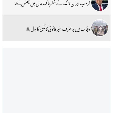
ٹرمپ ایران جنگ کے خطرناک جال میں پھنس گئے
پنجاب میں ہر طرف غیر قانونی کانکنی کا بول بالا