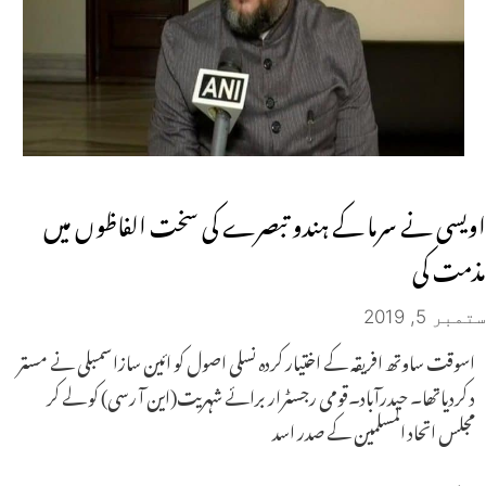
اویسی نے سرما کے ہندو تبصرے کی سخت الفاظوں میں
مذمت کی
ستمبر 5, 2019
اسوقت ساوتھ افریقہ کے اختیار کردہ نسلی اصول کو ائین سازاسمبلی نے مستر
د کردیاتھا۔ حیدرآباد۔قومی رجسٹرار برائے شہریت(این آ رسی) کو لے کر
مجلس اتحاد المسلمین کے صدر اسد