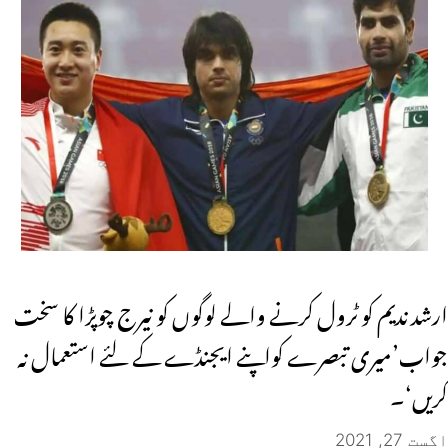
ارشد ندیم کو ٹرول کرنے والے لوگوں کو نیرج چوپڑا کا سخت
جواب’میری تبصرے کواپنے ایجنڈے کے لئے استعمال نہ
کریں‘۔
اگست 27, 2021