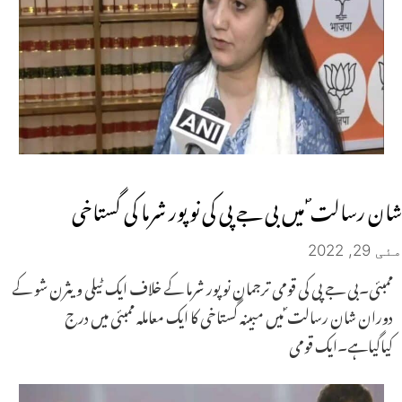
شان رسالت ؐ میں بی جے پی کی نوپور شرما کی گستاخی
مئی 29, 2022
ممبئی۔بی جے پی کی قومی ترجمان نوپور شرما کے خلاف ایک ٹیلی ویثرن شو کے
دوران شان رسالت ؐ میں مبینہ گستاخی کا ایک معاملہ ممبئی میں درج
کیاگیاہے۔ایک قومی