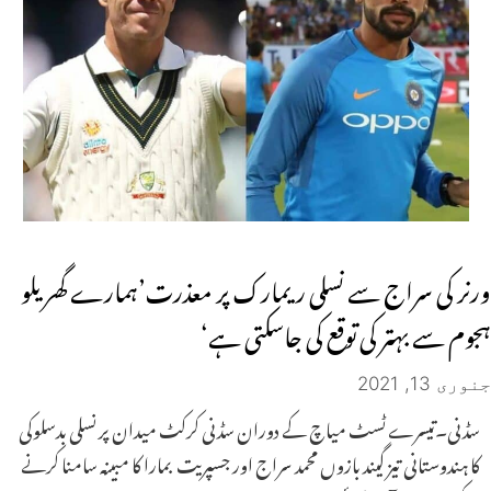
ورنر کی سراج سے نسلی ریمارک پر معذرت’ہمارے گھریلو
ہجوم سے بہتر کی توقع کی جاسکتی ہے‘
جنوری 13, 2021
سڈنی۔تیسرے ٹسٹ میاچ کے دوران سڈنی کرکٹ میدان پر نسلی بدسلوکی
کا ہندوستانی تیز گیند بازوں محمد سراج اور جسپریت بمارا کا مبینہ سامنا کرنے