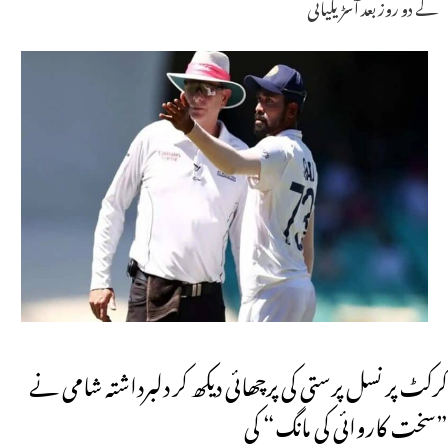
کے دو روز بعد آسڑیلیائی
کرکٹ پر نسل پرستی کی پرچھائی دیکھ کر دلبرداشتہ شامی نے
”سخت کاروائی کی مانگ“ کی