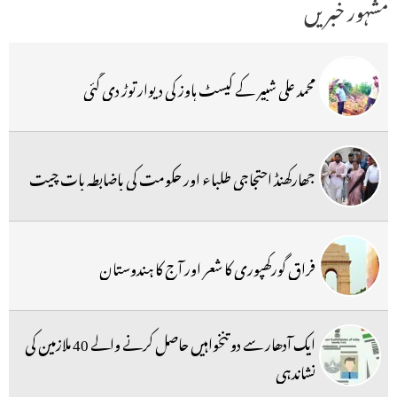
مشہور خبریں
محمد علی شبیر کے گیسٹ ہاوز کی دیوار توڑ دی گئی
جھارکھنڈ احتجاجی طلباء اور حکومت کی باضابطہ بات چیت
فراق گورکھپوری کا شعر اور آج کا ہندوستان
ایک آدھار سے دو تنخواہیں حاصل کرنے والے 40 ملازمین کی
نشاندہی