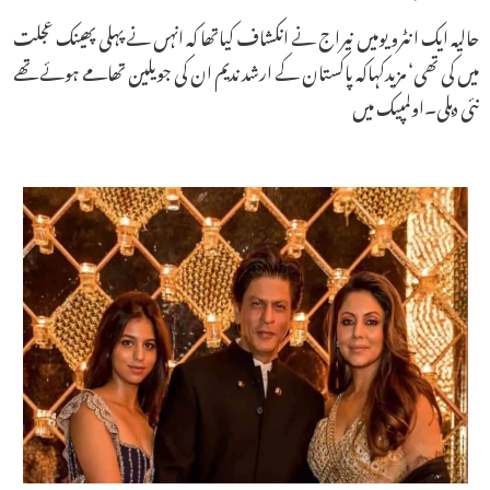
حالیہ ایک انٹرویومیں نیراج نے انکشاف کیاتھا کہ انہں نے پہلی پھینک عجلت
میں کی تھی‘ مزیدکہاکہ پاکستان کے ارشد ندیم ان کی جویلین تھامے ہوئے تھے
نئی دہلی۔اولمپیک میں