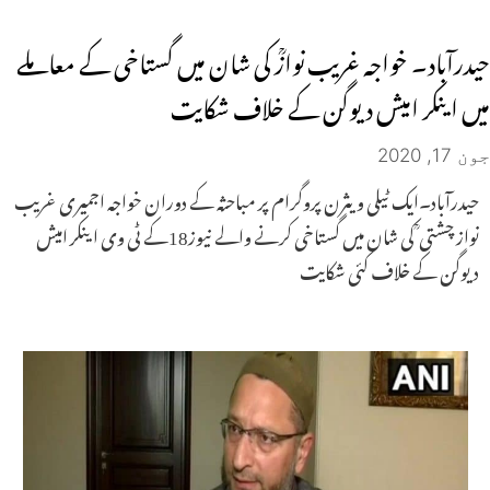
حیدرآباد۔ خواجہ غریب نوازؒ کی شان میں گستاخی کے معاملے
میں اینکر امیش دیوگن کے خلاف شکایت
جون 17, 2020
حیدرآباد۔ایک ٹیلی ویثرن پروگرام پر مباحثہ کے دوران خواجہ اجمیری غریب
نواز چشتی ؒ کی شان میں گستاخی کرنے والے نیوز18کے ٹی وی اینکر امیش
دیوگن کے خلاف کئی شکایت