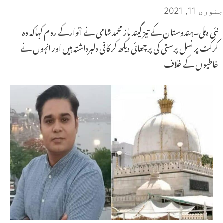
جنوری 11, 2021
نئی دہلی۔ہندوستان کے تیز گیند باز محمد شامی نے اتوارکے روم کہاکہ وہ
کرکٹ پر نسل پرستی کی پرچھائی دیکھ کر کافی دلبرداشتہ ہیں اور انہوں نے
خاطیوں کے خلاف