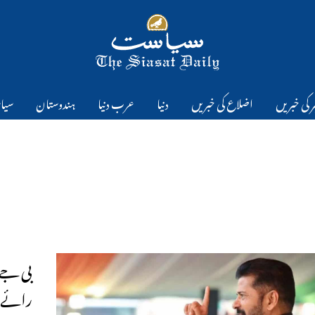
 کی خبریں
اضلاع کی خبریں
دنیا
عرب دنیا
ہندوستان
سیا
بی جے 
رائے د