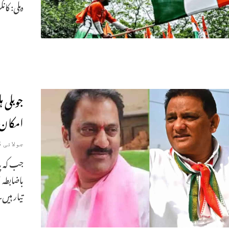
دہلی: کا
جوبلی ہ
امکان
جولائی 8, 2025
جب کہ پا
باضابطہ 
تیار ہیں