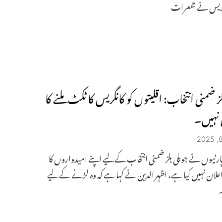
نگریس نے جمعرات
لز ضمنی انتخاب: اقلیتوں کو کانگریس کا ٹکٹ ملنے کا
 نہیں۔
رٹیوں نے جوبلی ہلز ضمنی انتخاب کے لیے اپنے امیدواروں کا
اعلان نہیں کیا ہے، اظہر الدین نے کہا ہے کہ وہ لڑنے کے لیے
۔