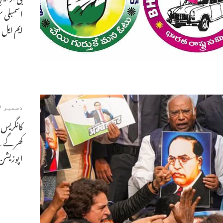
ایم ایل ا
دسمبر 19, 2024
کانگریس
کھرگے کے
اپوزیشن