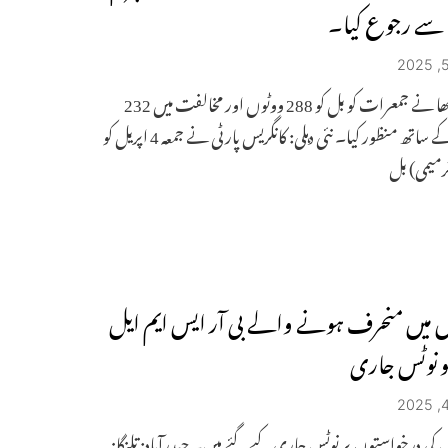
سے رجوع کیا۔
لوک سبھا نے جمعرات کو بل کو 288 ووٹوں اور مخالفت میں 232
ووٹوں کے ساتھ منظور کیا۔ نئی دہلی: کانگریس پارٹی نے جمعہ 4 اپریل کو
میمی) بل
س میں منحرف ہونے والے بی آر ایس ایم ایل
 نوٹس جاری
س کی درخواستوں پر نوٹس جاری کیے گئے ہیں۔ حیدرآباد: تلنگانہ