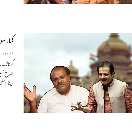
کمارسو
نومبر 16, 2024
کرناٹک ک
طرح نہیں
اینڈ اسٹ