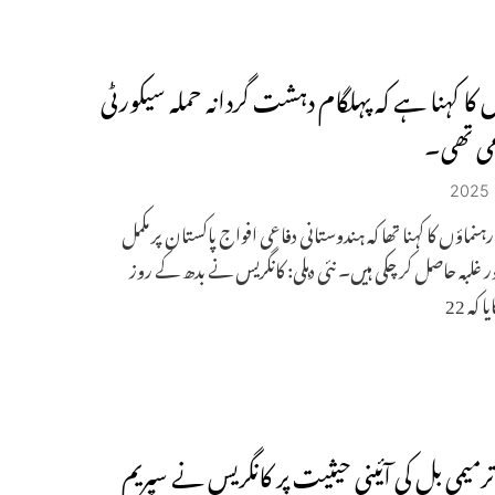
س کا کہنا ہے کہ پہلگام دہشت گردانہ حملہ سیکورٹی
امی تھی۔
ہنماؤں کا کہنا تھا کہ ہندوستانی دفاعی افواج پاکستان پر مکمل
ر غلبہ حاصل کر چکی ہیں۔ نئی دہلی: کانگریس نے بدھ کے روز
 کہ 22
میمی بل کی آئینی حیثیت پر کانگریس نے سپریم