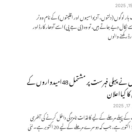
 بار لوگوں (دلتوں، آدیواسیوں اور اقلیتوں) کے نام ووٹر
کال دیے جاتے ہیں، تو وہ (بی جے پی) اسے آدھار کارڈ اور
ڈ رکھنے والوں
کانگریس نے پہلی فہرست پر مشتمل 48امیدواروں کے
کا کیااعلان
2
 کے پہلے مرحلے کے لیے کاغذات نامزدگی داخل کرنے کی آخری
تاریخ 17 اکتوبر ہے، جب کہ دوسرے مرحلے کے لیے 20 اکتوبر ہے۔ نئی