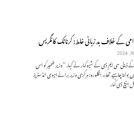
امی کے خلاف بد زبانی غلط: کرناٹک کانگریس
ے ڈپٹی سی ایم ڈی کے شیوکمار نے کہا، ’’وزیر ضمیر کو اس
 بولنا چاہیے تھا۔ بنگلورو: مرکزی وزیر برائے ہیوی انڈسٹریز
یل ایچ ڈی کمار