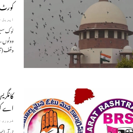
کورٹ 
اپریل 5, 2025
وقف (تر
کانگری
اے کو
فروری 4, 2025
بی آر ای