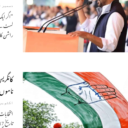
دسمبر 15, 2025
“اگر ایک
لسٹ سے ن
راشن کار
ناموں 
اکتوبر 17, 025
انتخابات