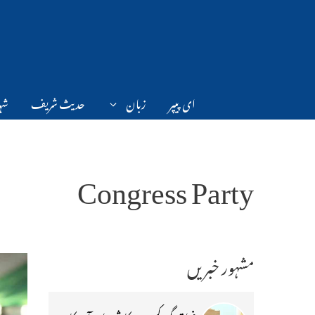
Ski
t
conten
ای پیپر
زبان
حدیث شریف
شہر
Congress Party
مشہور خبریں