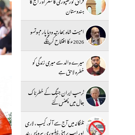
فراق گورکھپوری کا شعر اور آج کا
ہندوستان
امیت شاہ بھارتیہ ودیا پار مہوتسو
2026ء کا افتتاح کرینگے
میرے والد سے میری زندگی کو
خطرہ لاحق ہے
ٹرمپ ایران جنگ کے خطرناک
جال میں پھنس گئے
تلنگانہ میں آج سے آٹو، کیب ، لاری
اور ایپ پر مبنی ڈیلیوری سرویس بند