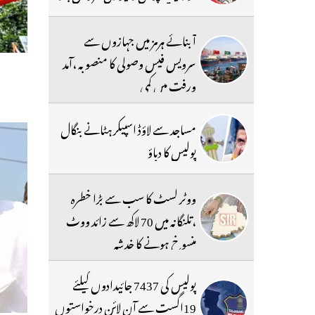
آبنائے ہرمز میں جہازوں سے
سرویس فیس وصولی کا منصوبہ ،آمد
ورفت میں کمی
مساجد سے لاؤڈ اسپیکر ہٹانے بنگال
پولیس کا دباؤ
ووٹر لسٹ کا سب سے بڑا خطرہ
،تلنگانہ میں 70 لاکھ سے زائد ووٹ
منسوخ ہونے کا خدشہ
پولیس کی 7437 جائیدادوں کیلئے
19اگست سے آن لائن درخواستوں