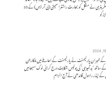
اسمبلی سکریٹری نے منگل کو بھارت راشٹرا سمیتی (بی آر ایس) کے 10
یز کو
 کے ممبران پارلیمنٹ نے پارلیمنٹ کے احاطے میں ملکارجن
 ساتھ ‘بدتمیزی’ کی پولیس شکایت درج کرائی لوک سبھا میں
 کے لیڈر راہول گاندھی نے آج الزام