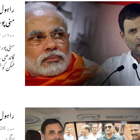
راہول 
منی پو
جولائی 9, 2024
منی پور 
گاندھی ن
ممکن ک
راہول 
جون 26, 2024