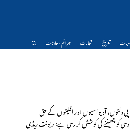
سیات
تفریح
تجارت
جرائم و حادثات
پی دلتوں، آدیواسیوں اور اقلیتوں کے حق
ہی کو چھیننے کی کوشش کر رہی ہے: ریونت ریڈی