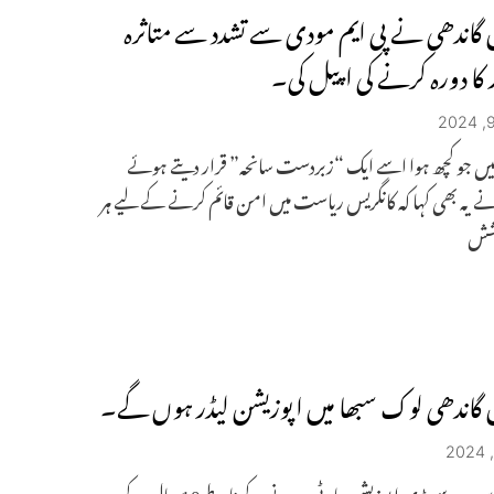
گاندھی نے پی ایم مودی سے تشدد سے متاثرہ
ر کا دورہ کرنے کی اپیل کی۔
میں جو کچھ ہوا اسے ایک “زبردست سانحہ” قرار دیتے ہوئے
ے یہ بھی کہا کہ کانگریس ریاست میں امن قائم کرنے کے لیے ہر
وشش
گاندھی لوک سبھا میں اپوزیشن لیڈر ہوں گے۔
کانگریس سب سے بڑی اپوزیشن پارٹی ہونے کے ناطے 10 سال کے