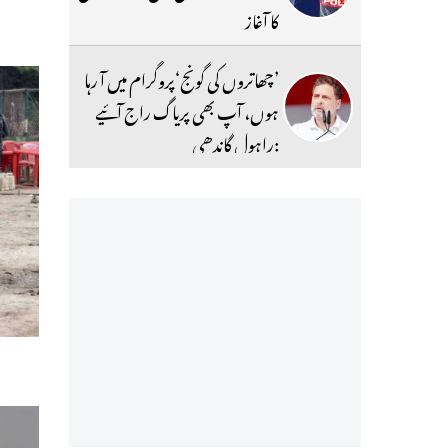
کا آغاز
’چھاتروں کی گونج‘پروگرام میں آ رہا
ہوں، آپ بھی پریاگ راج آئیے
:راہول گاندھی