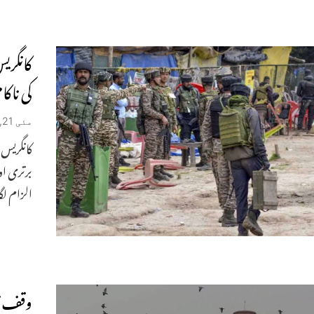
کانگری
کی ناک
مئی 21, 2025
کانگریس ر
برتری او
الزام لگایا
وقف تر