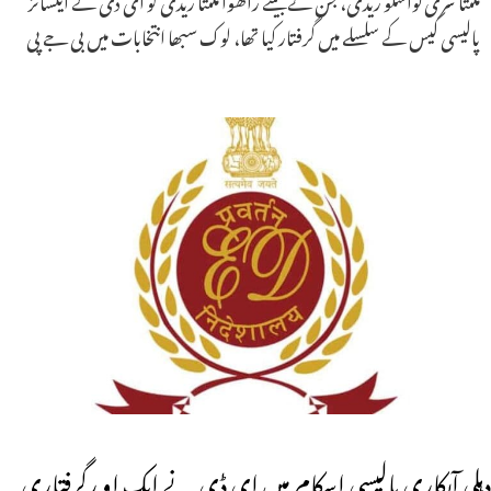
پالیسی کیس کے سلسلے میں گرفتار کیا تھا، لوک سبھا انتخابات میں بی جے پی
دہلی آبکاری پالیسی اسکام میں ای ڈی نے ایک او رگرفتاری