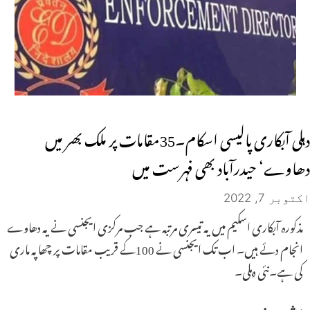
دہلی آبکاری پالیسی اسکام۔35مقامات پر ملک بھر میں
دھاوے‘ حیدرآباد بھی فہرست میں
اکتوبر 7, 2022
مذکورہ آبکاری اسکیم میں یہ تیسری مرتبہ ہے جب مرکزی ایجنسی نے یہ دھاوے
انجام دئے ہیں۔ اب تک ایجنسی نے 100کے قریب مقامات پر چھاپہ ماری
کی ہے۔نئی دہلی۔