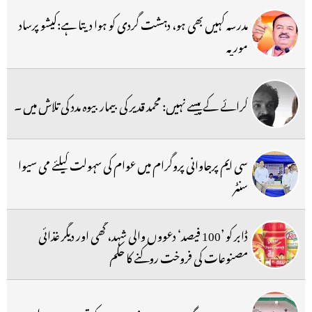
مدرسہ کہیں بھی ہو، دہشت گردی کو ہوا دیتا ہے:کیشو پرساد
موریہ
کرائے کے پیسے نہیں: محمد قدیر کی بیمار بیوہ مدد کی تلاش میں ۔
سی ایم پرجاوانی پروگرام میں عوام کی سہولت کیلئے می سیوا
سنٹر
ڈابر کو ’100 فیصد‘ دعووں والی شہد، گھی اور دیگر غذائی
مصنوعات کی فروخت روکنے کا حکم