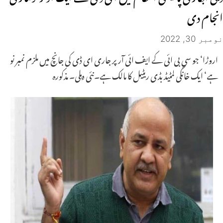
انجام دی
نومبر 30, 2022
اروڑا‘ جو سی بی ائی کے ایف ائی آر پر جاری ای ڈی کی جانچ میں ملزم نمبر نو
ہے‘ ایک خانگی لمٹیڈ بڈی ریٹیل کا مالک ہے۔نئی دہلی۔ مذکورہ