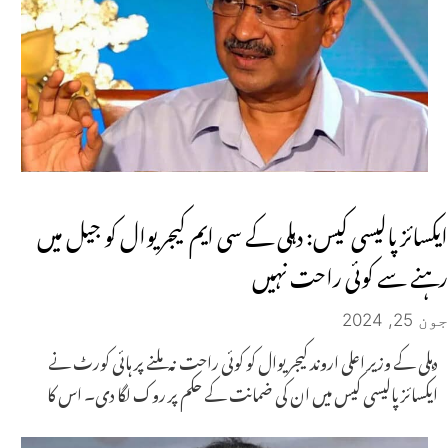
ایکسائز پالیسی کیس: دہلی کے سی ایم کیجریوال کو جیل میں
رہنے سے کوئی راحت نہیں
جون 25, 2024
دہلی کے وزیر اعلی اروند کیجریوال کو کوئی راحت نہ ملنے پر ہائی کورٹ نے
ایکسائز پالیسی کیس میں ان کی ضمانت کے حکم پر روک لگا دی۔ اس کا