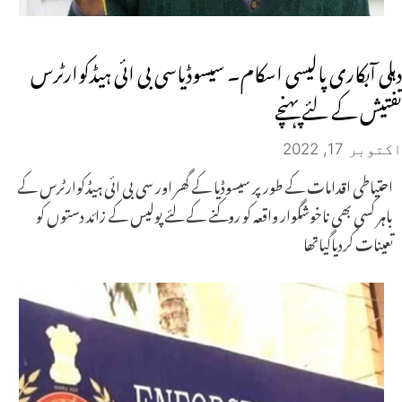
دہلی آبکاری پالیسی اسکام۔ سیسوڈیاسی بی ائی ہیڈکوارٹرس
تفتیش کے لئے پہنچے
اکتوبر 17, 2022
احتیاطی اقدامات کے طور پر سیسوڈیا کے گھر اور سی بی ائی ہیڈکوارٹرس کے
باہر کسی بھی ناخوشگوار واقعہ کو روکنے کے لئے پولیس کے زائد دستوں کو
تعینات کردیاگیاتھا