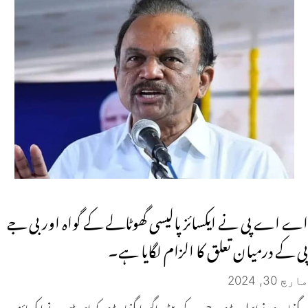
اے اے پی نے ایکسائز پالیسی گھوٹالے کے گواہ اور بی جے
پی کے درمیان تعلق کا الزام لگایا ہے۔
مارچ 30, 2024
مگنتا سری نواسلو ریڈی، جن کے بیٹے راگھوا مگنتا ریڈی کو ای ڈی نے ایکسائز