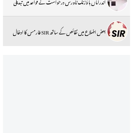
اندراماں ہا ؤزنگ ٹاورس درخواست کے قواعد میں تبدیلی
بعض اضلاع میں نقائص کے ساتھ SIR فارمس کا ادخال