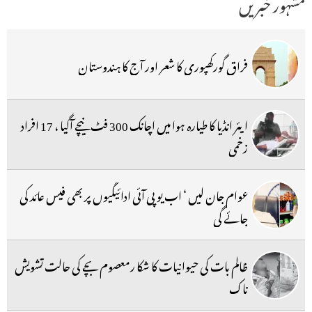
مشہور خبریں
فراق گورکھپوری کا شعر اور آج کا ہندوستان
ایئر انڈیا کا طیارہ ہوا میں اچانک 300 فٹ نیچے آگیا ، 17 افراد
زخمی
عوام جان لیں ‘ اب یو پی آئی ادائیگیوں پر بھی فیس عائد کی
جائے گی
ظالم بات کی حیوانیات کا شکا رمعصوم بچے کی حالت تشویش
ناک