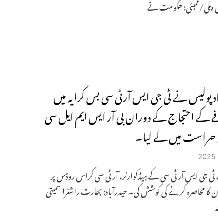
ی دہلی/ممبئی: حکومت نے
اد پولیس نے ٹی جی ایس آرٹی سی بس کرایہ میں
کے احتجاج کے دوران بی آر ایس ایم ایل سی
کو حراست میں لے لیا۔
 ٹی جی ایس آر ٹی سی کے ہیڈکوارٹر، آر ٹی سی کراس روڈس پر
کا محاصرہ کرنے کی کوشش کی۔ حیدرآباد: بھارت راشٹرا سمیتی
ہ