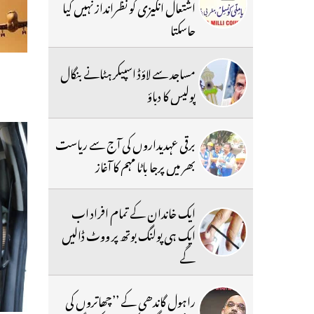
اشتعال انگیزی کو نظرانداز نہیں کیا
جاسکتا
مساجد سے لاؤڈ اسپیکر ہٹانے بنگال
پولیس کا دباؤ
برقی عہدیداروں کی آج سے ریاست
بھر میں پرجا باٹا مہم کا آغاز
ایک خاندان کے تمام افراد اب
ایک ہی پولنگ بوتھ پر ووٹ ڈالیں
گے
راہول گاندھی کے ’’چھاتروں کی