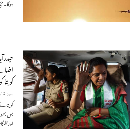
ہوگا۔ نئ
حیدرآب
اضافے 
کویتا 
جون 10, 2025
کویتا نے
بس بھون 
اور تلنگان