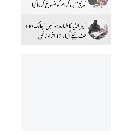
گونج‘‘ پروگرام کو منسوخ کردیا گیا
ایئر انڈیا کا طیارہ ہوا میں اچانک 300
فٹ نیچے آگیا ، 17 افراد زخمی