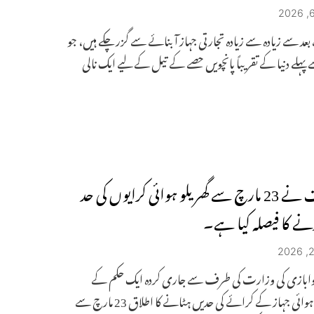
د سے زیادہ سے زیادہ تجارتی جہاز آبنائے سے گزر چکے ہیں، جو
ہلے دنیا کے تقریباً پانچویں حصے کے تیل کے لیے ایک نالی
حکومت نے 23 مارچ سے گھریلو ہوائی کرایوں کی حد
نے کا فیصلہ کیا ہے۔
ابازی کی وزارت کی طرف سے جاری کردہ ایک حکم کے
مطابق، ہوائی جہاز کے کرائے کی حدیں ہٹانے کا اطلاق 23 مارچ سے