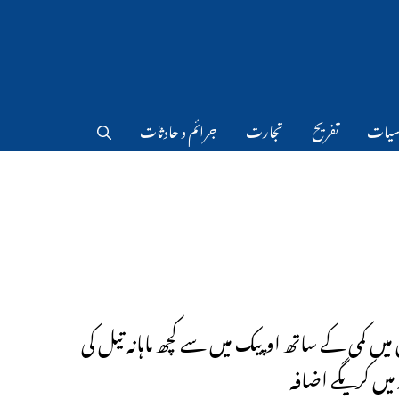
سیات
تفریح
تجارت
جرائم و حادثات
 میں کمی کے ساتھ اوپیک میں سے کچھ ماہانہ تیل کی
 میں کریگے اضافہ