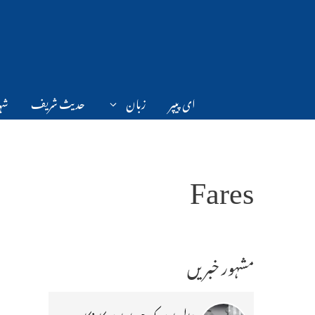
Ski
t
conten
ای پیپر
زبان
حدیث شریف
شہر
Fares
مشہور خبریں