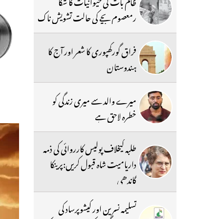
ظالم بات کی حیوانیات کا شکا
رمعصوم بچے کی حالت تشویش ناک
فراق گورکھپوری کا شعر اور آج کا
ہندوستان
میرے والد سے میری زندگی کو
خطرہ لاحق ہے
طلبہ کیخلاف پولیس کارروائی کی ذمہ
داریامیت شاہ قبول کریں:پرینکا
گاندھی
تسلیمہ نسرین اور کیشوپرساد کی