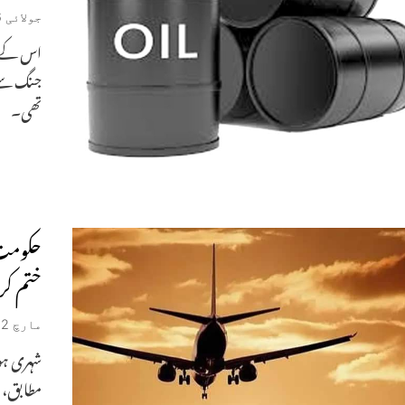
جولائی 6, 2026
اس کے بع
جنگ سے پ
تھی۔
ختم کر
مارچ 22, 2026
شہری ہو