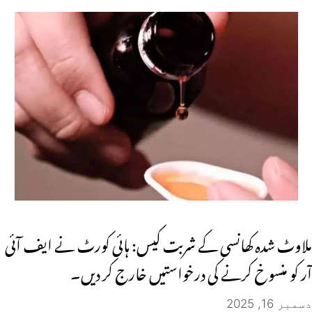
ملاوٹ شدہ کھانسی کے شربت کیس: ہائی کورٹ نے ایف آئی
آر کو منسوخ کرنے کی درخواستیں خارج کر دیں۔
دسمبر 16, 2025