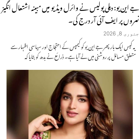
جے این یو: دہلی پولیس نے وائرل ویڈیو میں مبینہ اشتعال انگیز
نعروں پر ایف آئی آر درج کی۔
جنوری 8, 2026
یہ کیس ایک بار پھر جے این یو کو کیمپس کے احتجاج اور سیاسی اظہار سے
متعلق مسائل پر روشنی میں لے آیا ہے۔ ذرائع نے بدھ کو بتایا کہ