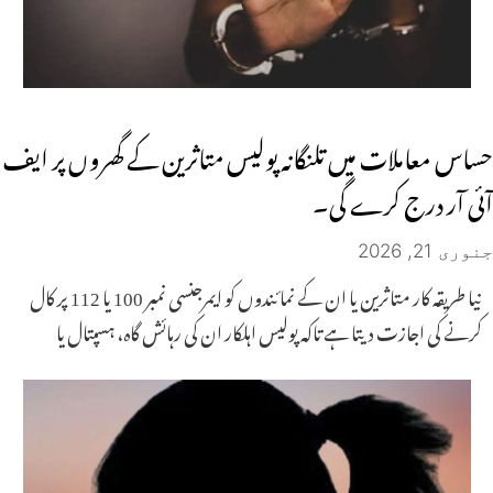
حساس معاملات میں تلنگانہ پولیس متاثرین کے گھروں پر ایف
آئی آر درج کرے گی۔
جنوری 21, 2026
نیا طریقہ کار متاثرین یا ان کے نمائندوں کو ایمرجنسی نمبر 100 یا 112 پر کال
کرنے کی اجازت دیتا ہے تاکہ پولیس اہلکار ان کی رہائش گاہ، ہسپتال یا