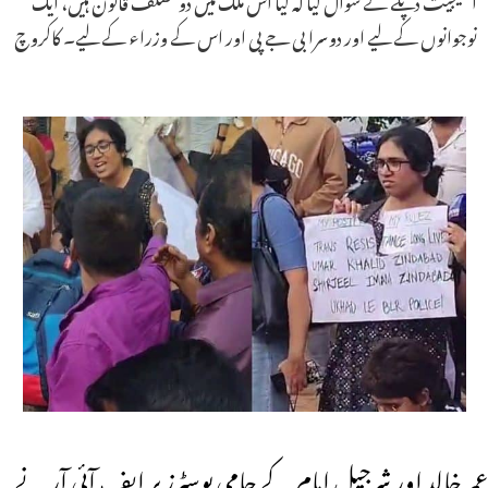
نوجوانوں کے لیے اور دوسرا بی جے پی اور اس کے وزراء کے لیے۔ کاکروچ
عمر خالد اور شرجیل امام کے حامی پوسٹرز پر ایف آئی آر نے