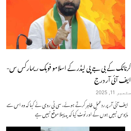
کرناٹک کے بی جے پی لیڈر کے اسلامو فوبک ریمارکس س-
ایف آئی آر درج
ستمبر 11, 2025
ایف آئی آر پر ردعمل ظاہر کرتے ہوئے، سی ٹی روی نے کہا کہ وہ اس سے
مایوس نہیں ہوں گے اور نوٹ کیا کہ یہ پہلا موقع نہیں ہے