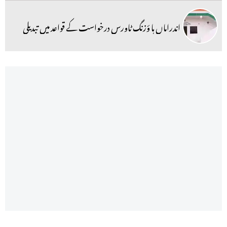
اندراماں ہا ؤزنگ ٹاورس درخواست کے قواعد میں تبدیلی