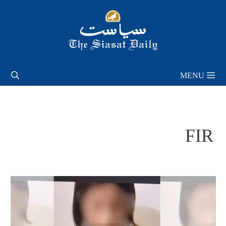
Skip
to
content
MENU
FIR