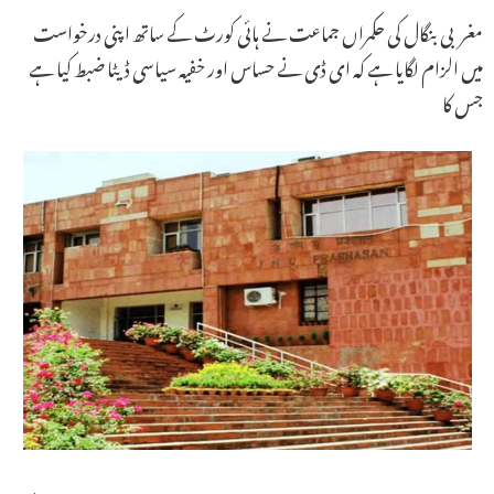
مغربی بنگال کی حکمراں جماعت نے ہائی کورٹ کے ساتھ اپنی درخواست
میں الزام لگایا ہے کہ ای ڈی نے حساس اور خفیہ سیاسی ڈیٹا ضبط کیا ہے
جس کا