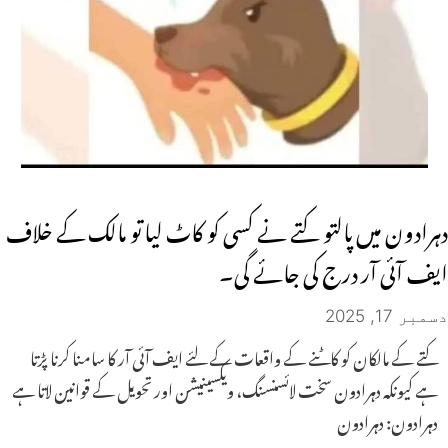
دہرادون میں پالتو کتے نے کسی کو کاٹ لیا تو مالک کے خلاف
ایف آئی آر درج کی جائے گی۔
دسمبر 17, 2025
کتے کے مالکان کو کاٹنے کے واقعات کے لئے ایف آئی آر کا سامنا کرنا پڑتا
ہے کیونکہ دہرادون سخت لائسنسنگ، ویکسینیشن اور تحویل کے قوانین لاتا ہے
دہرادون: دہرادون