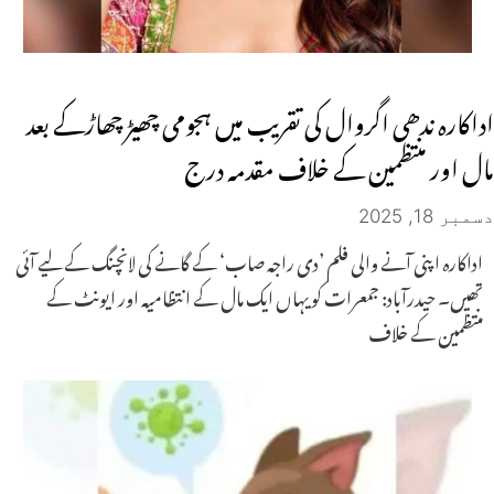
اداکارہ ندھی اگروال کی تقریب میں ہجومی چھیڑ چھاڑکے بعد
مال اور منتظمین کے خلاف مقدمہ درج
دسمبر 18, 2025
اداکارہ اپنی آنے والی فلم ’دی راجہ صاب‘ کے گانے کی لانچنگ کے لیے آئی
تھیں۔ حیدرآباد: جمعرات کو یہاں ایک مال کے انتظامیہ اور ایونٹ کے
منتظمین کے خلاف