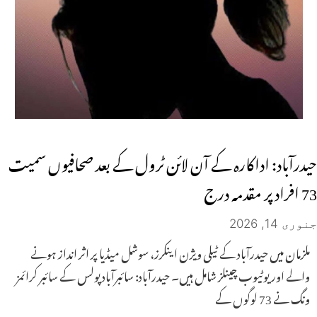
حیدرآباد: اداکارہ کے آن لائن ٹرول کے بعد صحافیوں سمیت
73 افراد پر مقدمہ درج
جنوری 14, 2026
ملزمان میں حیدرآباد کے ٹیلی ویژن اینکرز، سوشل میڈیا پر اثر انداز ہونے
والے اور یوٹیوب چینلز شامل ہیں۔ حیدرآباد: سائبرآباد پولس کے سائبر کرائمز
ونگ نے 73 لوگوں کے