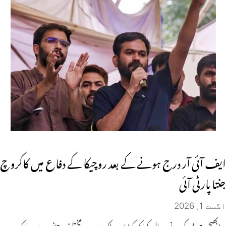
ایف آئی آر درج ہونے کے بعد روچیکا کے دفاع میں کاکروچ
جنتا پارٹی آئی
اگست 1, 2026
ابھیجیت ڈپکے نے سوال کیا کہ کیا اس ملک میں دو مختلف قانون ہیں، ایک