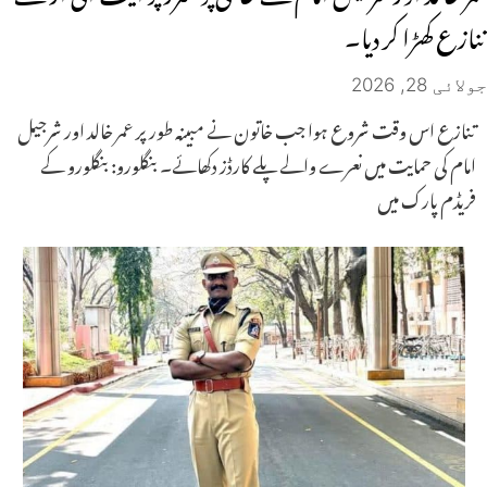
تنازع کھڑا کر دیا۔
جولائی 28, 2026
تنازع اس وقت شروع ہوا جب خاتون نے مبینہ طور پر عمر خالد اور شرجیل
امام کی حمایت میں نعرے والے پلے کارڈز دکھائے۔ بنگلورو: بنگلورو کے
فریڈم پارک میں