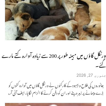
ورنگل گاؤں میں مبینہ طور پر 200 سے زیادہ آوارہ کتے مارے
گئے۔
جنوری 27, 2026
جانوروں کی فلاح و بہبود کے کارکنوں نے ورنگل گاؤں میں آوارہ کتوں کو
بڑے پیمانے پر زہر دینے اور ان کو دفن کرنے کا الزام لگایا، ایف آئی آر،