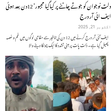
دلت نوجوان کو جوتے چاٹنے پر کیاگیا مجبور‘ 12دن بعد ہوئی
ایف ائی آر درج
اکتوبر 21, 2025
ایف آئی آر درج کرنے میں 12 دن کی تاخیر سے مقامی لوگوں میں غم و غصہ
پھیل گیا ہے۔ ذات پات پر مبنی تشدد کا ایک چونکا دینے والا