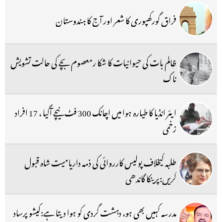
فراق گورکھپوری کا شعر اور آج کا ہندوستان
ظالم بات کی حیوانیات کا شکا رمعصوم بچے کی حالت تشویش
ناک
ایئر انڈیا کا طیارہ ہوا میں اچانک 300 فٹ نیچے آگیا ، 17 افراد
زخمی
طلبہ کیخلاف پولیس کارروائی کی ذمہ داریامیت شاہ قبول
کریں:پرینکا گاندھی
مدرسہ کہیں بھی ہو، دہشت گردی کو ہوا دیتا ہے:کیشو پرساد