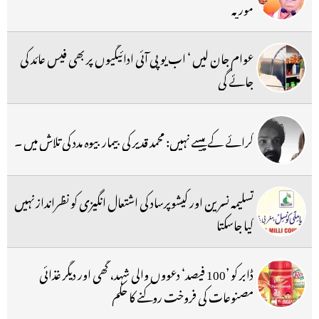
موریہ
عوام جان لیں ‘ اب یو پی آئی ادائیگیوں پر بھی فیس عائد کی
جائے گی
کرائے کے پیسے نہیں: محمد قدیر کی بیمار بیوہ مدد کی تلاش میں ۔
تسلیمہ نسرین اور کیشوپرساد کی اشتعال انگیزی کو نظرانداز نہیں
کیا جاسکتا
ڈابر کو ’100 فیصد‘ دعووں والی شہد، گھی اور دیگر غذائی
مصنوعات کی فروخت روکنے کا حکم