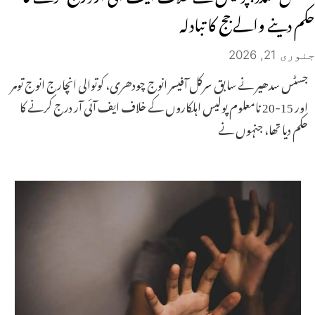
حکم دینے والے جج کا تبادلہ
جنوری 21, 2026
جسٹس سدھیر نے سابق سرکل آفیسر انوج چودھری، کوتوالی انچارج انوج تومر
اور 15-20 نامعلوم پولیس اہلکاروں کے خلاف ایف آئی آر درج کرنے کا
حکم دیا تھا، جنہوں نے