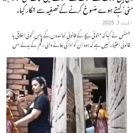
منی’ کہتے ہوے منسوخ کرنے کے تصفیہ سے انکار کیا،
اگست 1, 2025
جسٹس نے کہا کہ متوفی بچے کے قانونی نمائندوں کے پاس ‘کوئی اخلاقی یا
قانونی اختیار نہیں ہے کہ ہوہ ان کو ادا کی جانے والی رقم کے بدلے اس