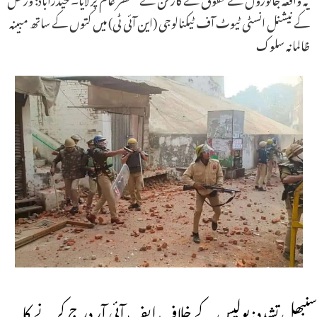
کے نیشنل انسٹی ٹیوٹ آف ٹیکنالوجی (این آئی ٹی) میں کتوں کے ساتھ مبینہ
ظالمانہ سلوک
سنبھل تشدد: پولیس کے خلاف ایف آئی آر درج کرنے کا