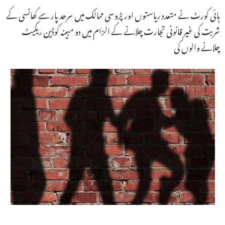
ہائی کورٹ نے متعدد ریاستوں اور پڑوسی ممالک میں سرحد پار سے کھانسی کے
شربت کی غیر قانونی تجارت چلانے کے الزام میں دو مبینہ کوڈین ریکیٹ
چلانے والوں کی