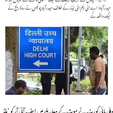
حیدرآباد: اے ائی ایم ائی لیڈر کے خلاف حیدرآباد پولیس نے روڈ ریج کے
ایک واقعہ کے
دہلی ہائی کورٹ نے موت کے معاملے میں ایف آئی آر کو ‘بلڈ