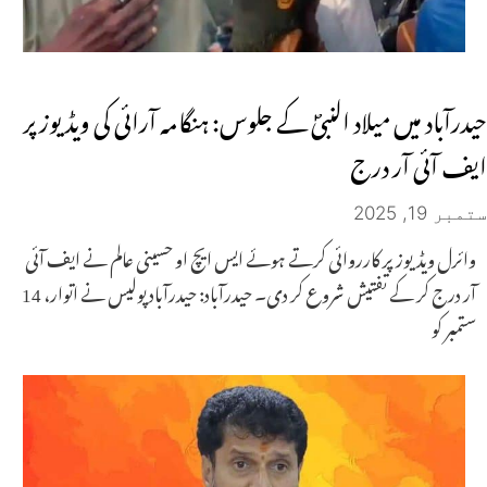
حیدرآباد میں میلاد النبیؐ کے جلوس: ہنگامہ آرائی کی ویڈیوز پر
ایف آئی آر درج
ستمبر 19, 2025
وائرل ویڈیوز پر کارروائی کرتے ہوئے ایس ایچ او حسینی عالم نے ایف آئی
آر درج کر کے تفتیش شروع کر دی۔ حیدرآباد: حیدرآباد پولیس نے اتوار، 14
ستمبر کو