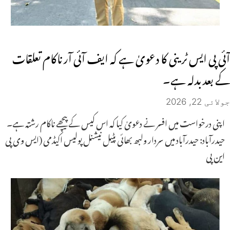
آئی پی ایس ٹرینی کا دعویٰ ہے کہ ایف آئی آر ناکام تعلقات
کے بعد بدلہ ہے۔
جولائی 22, 2026
اپنی درخواست میں افسر نے دعویٰ کیا کہ اس کیس کے پیچھے ناکام رشتہ ہے۔
حیدرآباد: حیدرآباد میں سردار ولبھ بھائی پٹیل نیشنل پولیس اکیڈمی (ایس وی پی
این پی