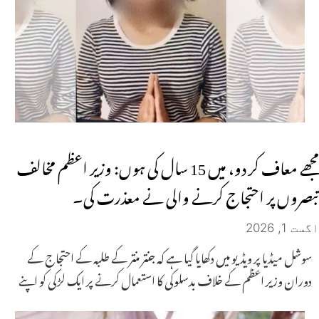
مجھے معاف کر دو، میں 15 سال کی ہوں: وزیر اعظم مخالف
تبصروں پر احتجاج کرنے والی نے معذرت کی۔
اگست 1, 2026
سوشل میڈیا پر ویڈیو میں دکھایا گیا ہے کہ جنتر منتر کے طلبہ کے احتجاج کے
دوران وزیر اعظم کے خلاف بدسلوکی کا استعمال کرنے پر ایک لڑکی کو اپنے