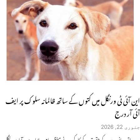
این آئی ٹی ورنگل میں کتوں کے ساتھ ظالمانہ سلوک پر ایف
آئی آر درج
جنوری 22, 2026
یہ واقعہ جانوروں کے حقوق کے کارکن نے منظر عام پر لایا۔ حیدرآباد: ورنگل