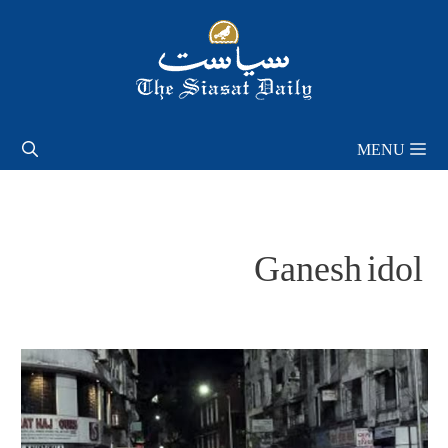
Skip
to
content
MENU
Ganesh idol