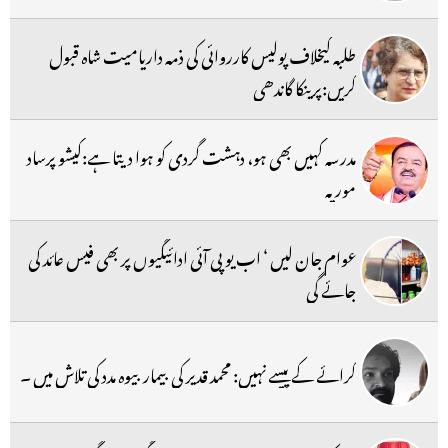
طلبہ کیخلاف پولیس کارروائی کی ذمہ داریامیت شاہ قبول
کریں:پرینکا گاندھی
مدرسہ کہیں بھی ہو، دہشت گردی کو ہوا دیتا ہے:کیشو پرساد
موریہ
عوام جان لیں ‘ اب یو پی آئی ادائیگیوں پر بھی فیس عائد کی
جائے گی
کرائے کے پیسے نہیں: محمد قدیر کی بیمار بیوہ مدد کی تلاش میں ۔