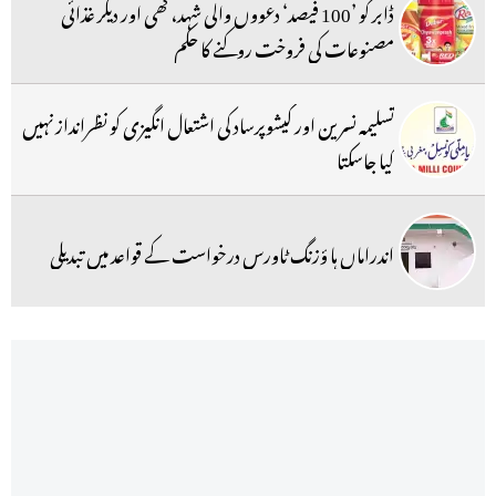
ڈابر کو ’100 فیصد‘ دعووں والی شہد، گھی اور دیگر غذائی
مصنوعات کی فروخت روکنے کا حکم
تسلیمہ نسرین اور کیشوپرساد کی اشتعال انگیزی کو نظرانداز نہیں
کیا جاسکتا
اندراماں ہا ؤزنگ ٹاورس درخواست کے قواعد میں تبدیلی