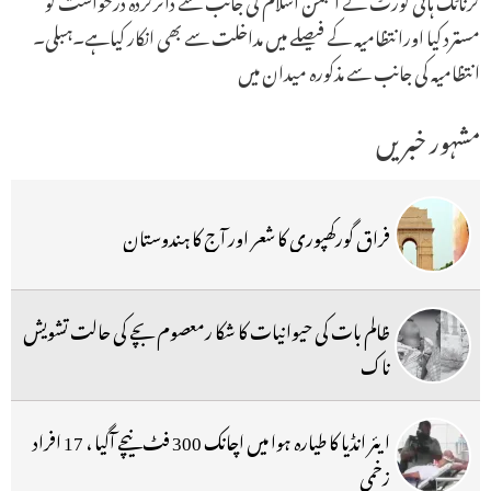
مسترد کیا اورانتظامیہ کے فیصلے میں مداخلت سے بھی انکار کیاہے۔ہبلی۔
انتظامیہ کی جانب سے مذکورہ میدان میں
مشہور خبریں
فراق گورکھپوری کا شعر اور آج کا ہندوستان
ظالم بات کی حیوانیات کا شکا رمعصوم بچے کی حالت تشویش
ناک
ایئر انڈیا کا طیارہ ہوا میں اچانک 300 فٹ نیچے آگیا ، 17 افراد
زخمی