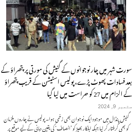
سورت شہر میں چار نوجوانوں کے گنیش کی مورتی پر پتھراؤ کے
بعد فسادات پھوٹ پڑے، پولیس اسٹیشن کے قریب پتھراؤ
کے الزام میں 27 کو حراست میں لیا گیا
ستمبر 9, 2024
گنیش پنڈال میں موجود ایک نوجوان بھی زخمی ہوا۔ پولیس نے چاروں ملزمان
کو بھی گرفتار کر لیا جبکہ اہلکار بھیڑ کو ’انصاف‘ کی یقین دہانی کے لیے موقع پر