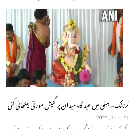
کرناٹک۔ ہبلی میں عید گاہ میدان پر گنیش مورتی بیٹھائی گئی
اگست 31, 2022
کرناٹک ہائی کورٹ نے انجمن اسلام کی جانب سے دائرکردہ درخواست کو