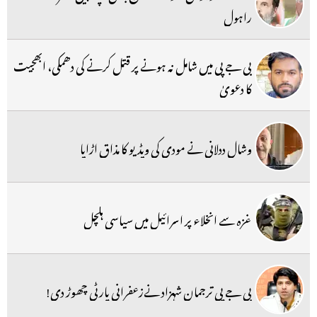
راہول
بی جے پی میں شامل نہ ہونے پر قتل کرنے کی دھمکی، ابھجیت
کا دعویٰ
وشال ددلانی نے مودی کی ویڈیو کا مذاق اڑایا
غزہ سے انخلاء پر اسرائیل میں سیاسی ہلچل
بی جے پی ترجمان شہزاد نےزعفرانی پارٹی چھوڑ دی!