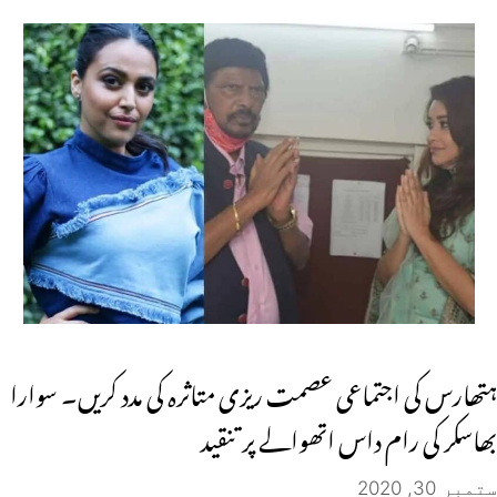
ہتھارس کی اجتماعی عصمت ریزی متاثرہ کی مدد کریں۔ سوارا
بھاسکر کی رام داس اتھوالے پر تنقید
ستمبر 30, 2020