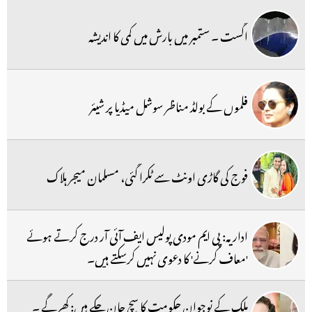
اگست ۔ ستمبر میں بارش میں کمی کا اندیشہ
فلموں کے بولڈ مناظر سوشل میڈیا پر شیئر
فوج کی گاڑی اونٹ سے ٹکرا گئی، مسلمان میجر ہلاک
اداریہ: پی ایم مودی پولیس ایف آئی آر درج کرتے ہوئے
'معاف کرنے' کا دعوی نہیں کرسکتے ہیں۔
ملک کے نوجوان حکومت کا سچ جان چکے ہیں: کھرگے ۔