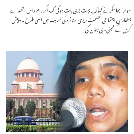
سوارا بھاسکرنے کہاکہ یہ بہت بڑی بات ہوگی ک اگر رام داس اتھوالے
ہتھارس اجتماعی عصمت ریزی متاثرہ کی حمایت میں اسی طرح مدد پیش
کریں گے ممبئی۔بی ٹاؤن کی