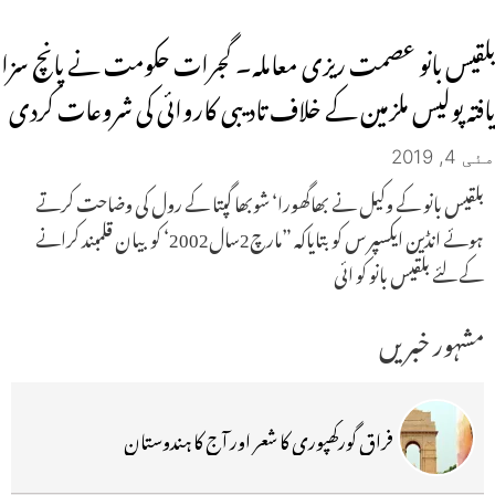
بلقیس بانو عصمت ریزی معاملہ۔ گجرات حکومت نے پانچ سزا
یافتہ پولیس ملزمین کے خلاف تادیبی کاروائی کی شروعات کردی
مئی 4, 2019
بلقیس بانو کے وکیل نے بھاگھورا‘ شوبھا گپتا کے رول کی وضاحت کرتے
ہوئے انڈین ایکسپر س کو بتایاکہ ”مارچ2سال2002‘ کو بیان قلمبند کرانے
کے لئے بلقیس بانو کو ائی
مشہور خبریں
فراق گورکھپوری کا شعر اور آج کا ہندوستان