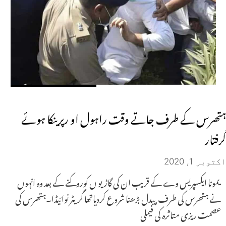
ہتھرس کے طرف جاتے وقت راہول او رپرینکا ہوئے
گرفتار
اکتوبر 1, 2020
یمونا ایکسپریس وے کے قریب ان کی گاڑیو ں کوروکنے کے بعد وہ انہوں
نے ہتھرس کی طرف پیدل بڑھنا شروع کردیاتھا گریٹر نوائیڈا۔ہتھرس کی
عصمت ریزی متاثرہ کی فیملی