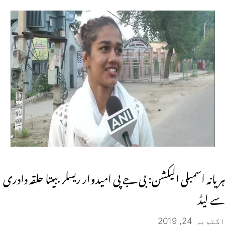
ہریانہ اسمبلی الیکشن: بی جے پی امیدوار ریسلر ببیتا حلقہ دادری
سے لیڈ
اکتوبر 24, 2019