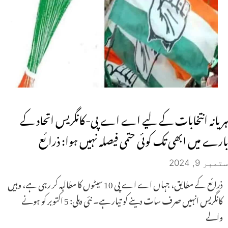
ہریانہ انتخابات کے لیے اے اے پی-کانگریس اتحاد کے
بارے میں ابھی تک کوئی حتمی فیصلہ نہیں ہوا: ذرائع
ستمبر 9, 2024
ذرائع کے مطابق، جہاں اے اے پی 10 سیٹوں کا مطالبہ کر رہی ہے، وہیں
کانگریس انہیں صرف سات دینے کو تیار ہے۔ نئی دہلی: 5 اکتوبر کو ہونے
والے