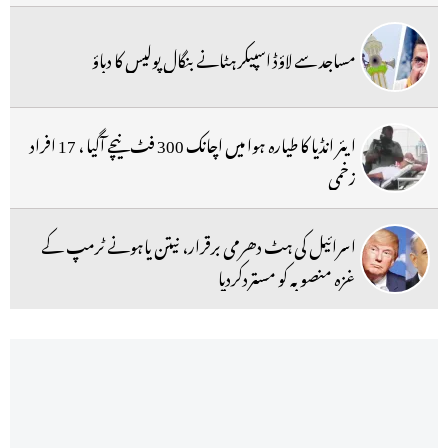
مساجد سے لاؤڈ اسپیکر ہٹانے بنگال پولیس کا دباؤ
ایئر انڈیا کا طیارہ ہوا میں اچانک 300 فٹ نیچے آگیا ، 17 افراد
زخمی
اسرائیل کی ہٹ دھرمی برقرار، نیتن یاہونے ٹرمپ کے
غزہ منصوبہ کو مستردکردیا