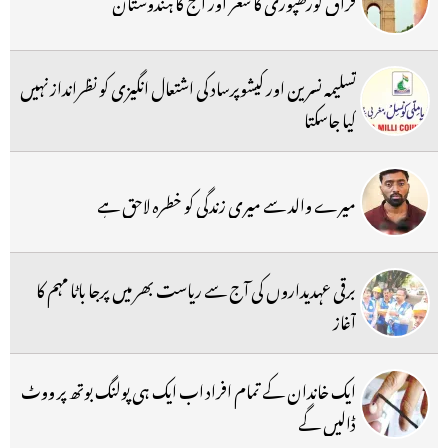
فراق گورکھپوری کا شعر اور آج کا ہندوستان
تسلیمہ نسرین اور کیشوپرساد کی اشتعال انگیزی کو نظرانداز نہیں
کیا جاسکتا
میرے والد سے میری زندگی کو خطرہ لاحق ہے
برقی عہدیداروں کی آج سے ریاست بھر میں پرجا باٹا مہم کا
آغاز
ایک خاندان کے تمام افراد اب ایک ہی پولنگ بوتھ پر ووٹ
ڈالیں گے