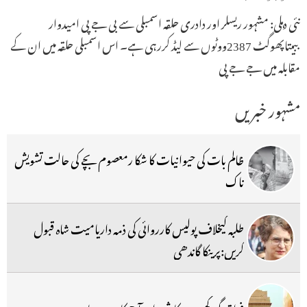
نئی دہلی: مشہور ریسلر اور دادری حلقہ اسمبلی سے بی جے پی امیدوار
ببیتاپھوگٹ 2387ووٹوں سے لیڈ کررہی ہے۔ اس اسمبلی حلقہ میں ان کے
مقابلہ میں جے جے پی
مشہور خبریں
ظالم بات کی حیوانیات کا شکا رمعصوم بچے کی حالت تشویش
ناک
طلبہ کیخلاف پولیس کارروائی کی ذمہ داریامیت شاہ قبول
کریں:پرینکا گاندھی