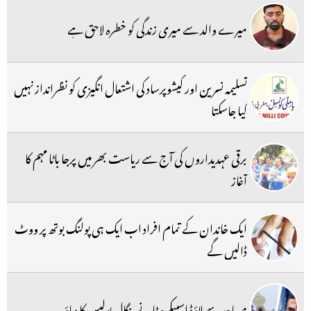
میرے والد سے میری زندگی کو خطرہ لاحق ہے
تسلیمہ نسرین اور کیشوپرساد کی اشتعال انگیزی کو نظرانداز نہیں
کیا جاسکتا
برقی عہدیداروں کی آج سے ریاست بھر میں پرجا باٹا مہم کا
آغاز
ایک خاندان کے تمام افراد اب ایک ہی پولنگ بوتھ پر ووٹ
ڈالیں گے
مساجد سے لاؤڈ اسپیکر ہٹانے بنگال پولیس کا دباؤ