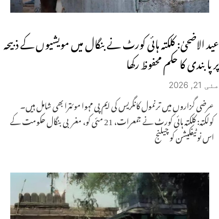
عید الاضحیٰ: کلکتہ ہائی کورٹ نے بنگال میں مویشیوں کے ذبیحہ
پر پابندی کا حکم محفوظ رکھا
مئی 21, 2026
عرضی گزاروں میں ترنمول کانگریس کی ایم پی مہوا موئترا بھی شامل ہیں۔
کولکتہ: کلکتہ ہائی کورٹ نے جمعرات، 21 مئی کو، مغربی بنگال حکومت کے
اس نوٹیفکیشن کو چیلنج