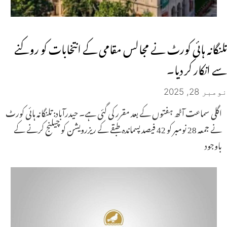
تلنگانہ ہائی کورٹ نے مجالس مقامی کے انتخابات کو روکنے
سے انکار کر دیا۔
نومبر 28, 2025
اگلی سماعت آٹھ ہفتوں کے بعد مقرر کی گئی ہے۔ حیدرآباد: تلنگانہ ہائی کورٹ
نے جمعہ 28 نومبر کو 42 فیصد پسماندہ طبقے کے ریزرویشن کو چیلنج کرنے کے
باوجود