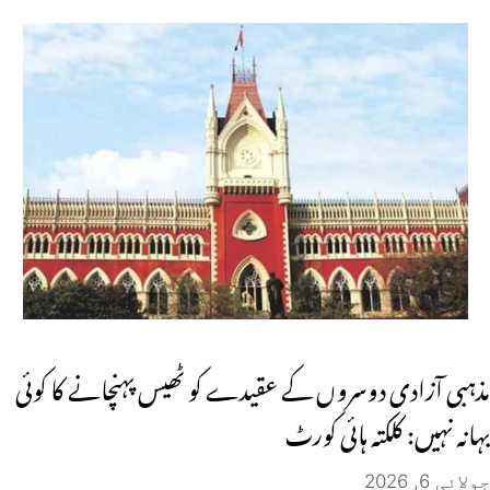
مذہبی آزادی دوسروں کے عقیدے کو ٹھیس پہنچانے کا کوئی
بہانہ نہیں: کلکتہ ہائی کورٹ
جولائی 6, 2026