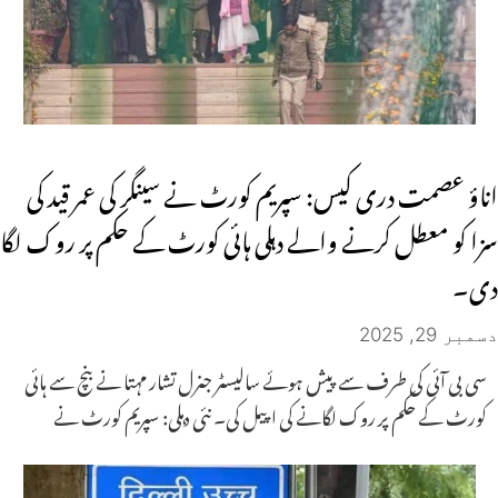
اناؤ عصمت دری کیس: سپریم کورٹ نے سینگر کی عمر قید کی
سزا کو معطل کرنے والے دہلی ہائی کورٹ کے حکم پر روک لگا
دی۔
دسمبر 29, 2025
سی بی آئی کی طرف سے پیش ہوئے سالیسٹر جنرل تشار مہتا نے بنچ سے ہائی
کورٹ کے حکم پر روک لگانے کی اپیل کی۔ نئی دہلی: سپریم کورٹ نے