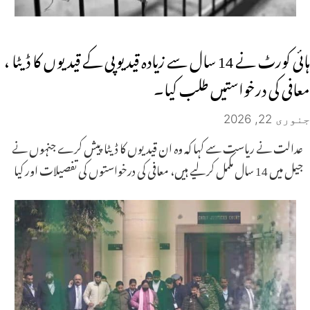
ہائی کورٹ نے 14 سال سے زیادہ قید یوپی کے قیدیوں کا ڈیٹا ،
معافی کی درخواستیں طلب کیا۔
جنوری 22, 2026
عدالت نے ریاست سے کہا کہ وہ ان قیدیوں کا ڈیٹا پیش کرے جنہوں نے
جیل میں 14 سال مکمل کر لیے ہیں، معافی کی درخواستوں کی تفصیلات اور کیا