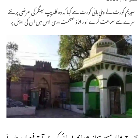
سپریم کورٹ نے دہلی ہائی کورٹ سے کہا کہ وہ کلدیپ سینگر کی عرضی پر نئے
سرے سے سماعت کرے اور اناؤ عصمت دری کیس میں ان کی اپیل پر
بھوج شالہ مسجد تنازع: ایم پی ہائی کورٹ آج فیصلہ سنائے