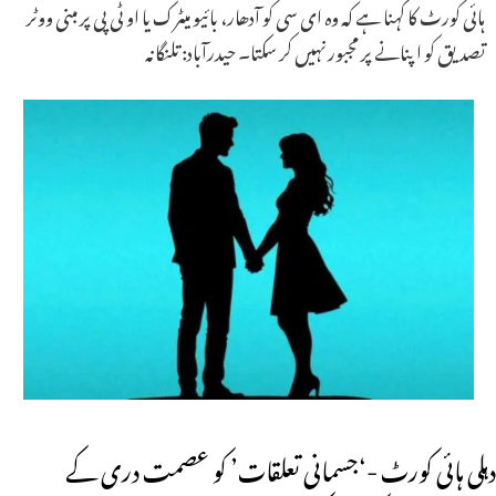
ہائی کورٹ کا کہنا ہے کہ وہ ای سی کو آدھار، بائیو میٹرک یا او ٹی پی پر مبنی ووٹر
تصدیق کو اپنانے پر مجبور نہیں کر سکتا۔ حیدرآباد: تلنگانہ
دہلی ہائی کورٹ -‘جسمانی تعلقات’ کو عصمت دری کے