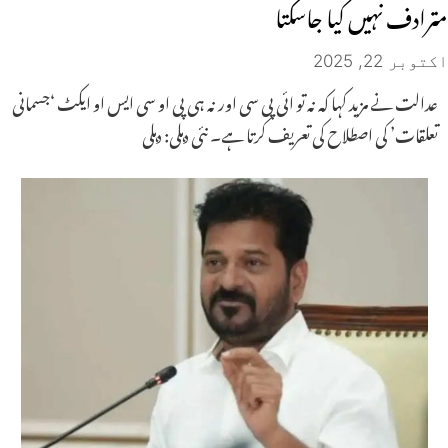
مترادف نہیں کیا جاسکتا
اکتوبر 22, 2025
عدالت نے مزید کہا کہ نہ تو ائی پی سی اور نہ ہی پی او سی ایس او ایکٹ ‘جسمانی
تعلقات’ کی اصطلاح کی تعریف کرتا ہے۔ نئی دہلی: دہلی