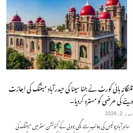
تلنگانہ ہائی کورٹ نے جنا سینا کی حیدرآباد میٹنگ کی اجازت
دینے کی عرضی کو مسترد کردیا۔
جون 2, 2026
سائبرآباد پولیس کی جانب سے گچی بوولی کے کنونشن سنٹر میں میٹنگ کی