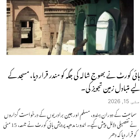
ہائی کورٹ نے بھوج شالہ کی جگہ کو مندر قرار دیا، مسجد کے
لیے متبادل زمین تجویز کی۔
مئی 15, 2026
سماعت کے دوران ہندو، مسلم اور جین برادریوں کے درخواست گزاروں
نے تفصیلی دلائل پیش کیے۔ اندور: مدھیہ پردیش ہائی کورٹ نے جمعہ، 15 مئی
کو قرار دیا کہ دھر