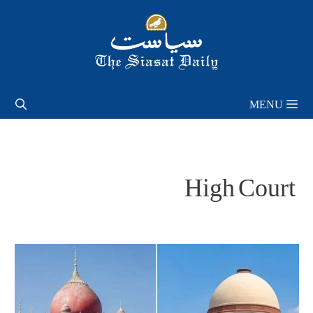
Skip
to
content
MENU
High Court