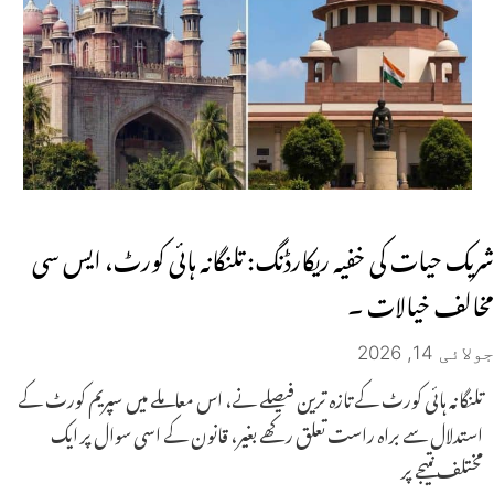
شریک حیات کی خفیہ ریکارڈنگ: تلنگانہ ہائی کورٹ، ایس سی
مخالف خیالات ۔
جولائی 14, 2026
تلنگانہ ہائی کورٹ کے تازہ ترین فیصلے نے، اس معاملے میں سپریم کورٹ کے
استدلال سے براہ راست تعلق رکھے بغیر، قانون کے اسی سوال پر ایک
مختلف نتیجے پر