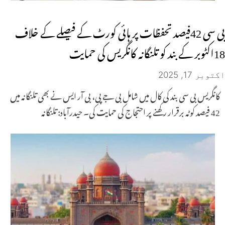
بی سی 42فیصد تحفظات پر ہائی کورٹ کے فیصلے کے خلاف
18اکٹوبر کے بند کو تلنگانہ کانگریس کی حمایت
اکتوبر 17, 2025
کانگریس بی سی بند کی کال میں شامل بی جے پی، بی آر ایس نے بھی تلنگانہ میں
42 فیصد کوٹہ برقرار رکھنے پر احتجاج کی حمایت کی۔ حیدرآباد: تلنگانہ