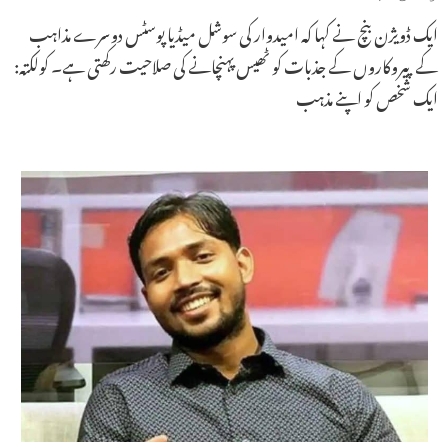
ایک ڈویژن بنچ نے کہا کہ امیدوار کی سوشل میڈیا پوسٹس دوسرے مذاہب
کے پیروکاروں کے جذبات کو ٹھیس پہنچانے کی صلاحیت رکھتی ہے۔ کولکتہ:
ایک شخص کو اپنے مذہب