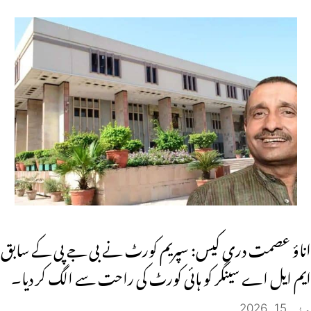
اناؤ عصمت دری کیس: سپریم کورٹ نے بی جے پی کے سابق
ایم ایل اے سینگر کو ہائی کورٹ کی راحت سے الگ کر دیا۔
مئی 15, 2026