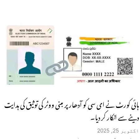
ہائی کورٹ نے ای سی کو آدھار پر مبنی ووٹر کی توثیق کی ہدایت
دینے سے انکار کر دیا۔
اکتوبر 25, 2025