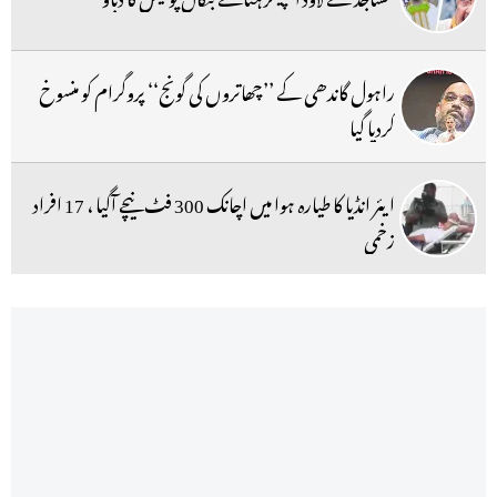
راہول گاندھی کے ’’چھاتروں کی گونج‘‘ پروگرام کو منسوخ
کردیا گیا
ایئر انڈیا کا طیارہ ہوا میں اچانک 300 فٹ نیچے آگیا ، 17 افراد
زخمی