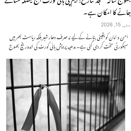
جانے کا امکان ہے۔
مئی 15, 2026
امن و امان کو یقینی بنانے کے لیے نہ صرف دھار شہر بلکہ ریاست بھر میں
سیکورٹی سخت کر دی گئی ہے۔ مدھیہ پردیش ہائی کورٹ کی اندور بنچ بھوج