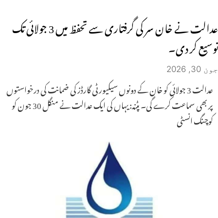
عدالت نے خان سر کی گرفتاری سے تحفظ میں 3 جولائی تک
توسیع کر دی۔
جون 30, 2026
عدالت 3 جولائی کو خان ​​کے دونوں سیکیورٹی گارڈز کی ضمانت کی درخواستوں
پر بھی سماعت کرے گی۔ پٹنہ: یہاں کی ایک عدالت نے منگل 30 جون کو
کوچنگ انسٹی