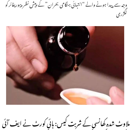
وجہ سے پیدا ہونے والے “انتہائی ہنگامی بحران” کے پیش نظر پیوریفائر کو
لگژری
ملاوٹ شدہ کھانسی کے شربت کیس: ہائی کورٹ نے ایف آئی