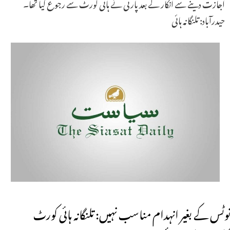
اجازت دینے سے انکار کے بعد پارٹی نے ہائی کورٹ سے رجوع کیا تھا۔
حیدرآباد: تلنگانہ ہائی
نوٹس کے بغیر انہدام مناسب نہیں: تلنگانہ ہائی کورٹ