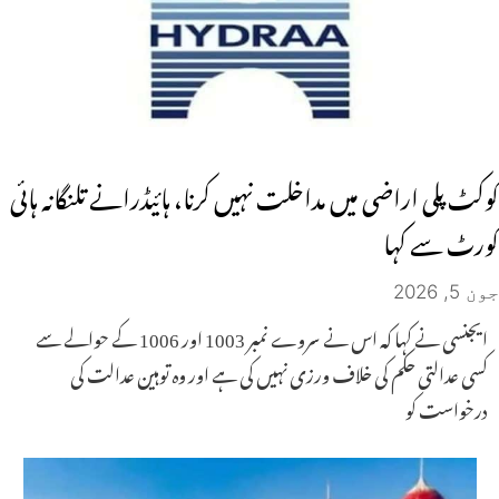
کوکٹ پلی اراضی میں مداخلت نہیں کرنا، ہائیڈرانے تلنگانہ ہائی
کورٹ سے کہا
جون 5, 2026
ایجنسی نے کہا کہ اس نے سروے نمبر 1003 اور 1006 کے حوالے سے
کسی عدالتی حکم کی خلاف ورزی نہیں کی ہے اور وہ توہین عدالت کی
درخواست کو