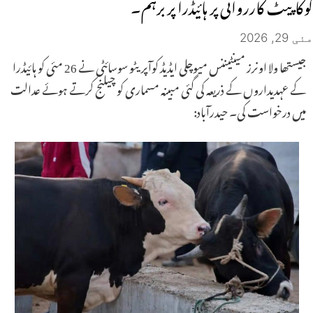
کوکاپیٹ کارروائی پر ہائیڈرا پر برہم۔
مئی 29, 2026
جیستھا ولا اونرز مینٹیننس میوچلی ایڈیڈ کوآپریٹو سوسائٹی نے 26 مئی کو ہائیڈرا
کے عہدیداروں کے ذریعہ کی گئی مبینہ مسماری کو چیلنج کرتے ہوئے عدالت
میں درخواست کی۔ حیدرآباد: