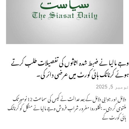
وجے مالیا نے ضبط شدہ اثاثوں کی تفصیلات طلب کرتے
ہوئے کرناٹک ہائی کورٹ میں عرضی دائر کی۔
نومبر 5, 2025
دلائل اور جوابی دلائل کے بعد عدالت نے کیس کی سماعت 12 نومبر تک
ملتوی کر دی۔ بنگلورو: مفرور شراب فروش وجے مالیا نے منگل کو کرناٹک
ہائی کورٹ کے