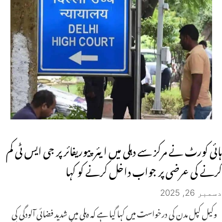
ہائی کورٹ نے مرکز سے دہلی میں ایئر پیوریفائر پر جی ایس ٹی کم
کرنے کی عرضی پر جواب داخل کرنے کو کہا
دسمبر 26, 2025
وکیل کپل مدن کی درخواست میں کہا گیا ہے کہ دہلی میں شدید فضائی آلودگی کی