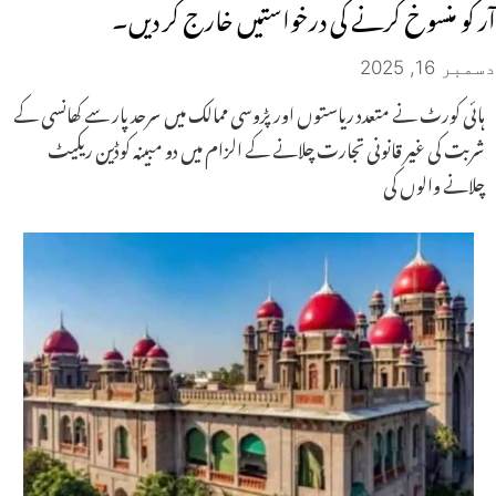
آر کو منسوخ کرنے کی درخواستیں خارج کر دیں۔
دسمبر 16, 2025
ہائی کورٹ نے متعدد ریاستوں اور پڑوسی ممالک میں سرحد پار سے کھانسی کے
شربت کی غیر قانونی تجارت چلانے کے الزام میں دو مبینہ کوڈین ریکیٹ
چلانے والوں کی