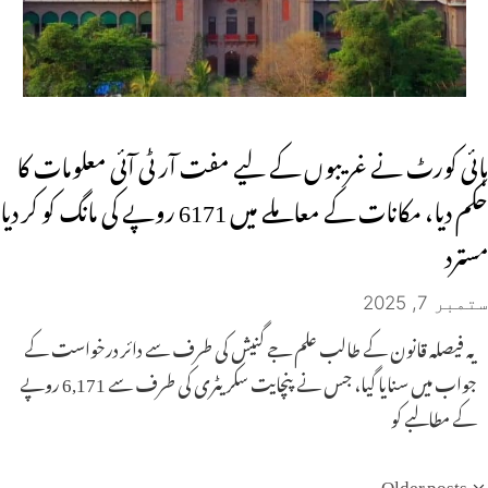
ہائی کورٹ نے غریبوں کے لیے مفت آر ٹی آئی معلومات کا
حکم دیا، مکانات کے معاملے میں 6171 روپے کی مانگ کو کر دیا
مسترد
ستمبر 7, 2025
یہ فیصلہ قانون کے طالب علم جے گنیش کی طرف سے دائر درخواست کے
جواب میں سنایا گیا، جس نے پنچایت سکریٹری کی طرف سے 6,171 روپے
کے مطالبے کو
Older posts