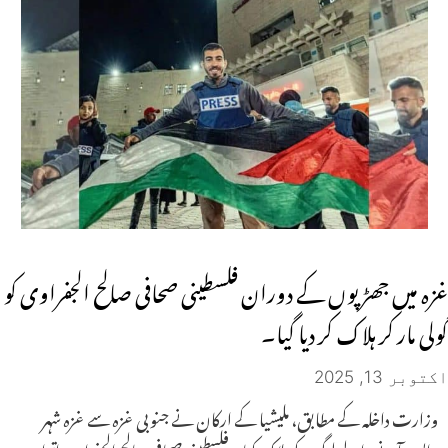
غزہ میں جھڑپوں کے دوران فلسطینی صحافی صالح الجفراوی کو
گولی مار کر ہلاک کر دیا گیا۔
اکتوبر 13, 2025
وزارت داخلہ کے مطابق، ملیشیا کے ارکان نے جنوبی غزہ سے غزہ شہر