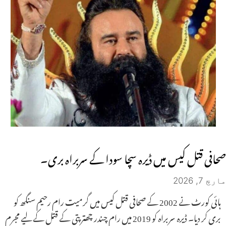
صحافی قتل کیس میں ڈیرہ سچا سودا کے سربراہ بری۔
مارچ 7, 2026
ہائی کورٹ نے 2002 کے صحافی قتل کیس میں گرمیت رام رحیم سنگھ کو
بری کر دیا۔ ڈیرہ سربراہ کو 2019 میں رام چندر چھترپتی کے قتل کے لیے مجرم