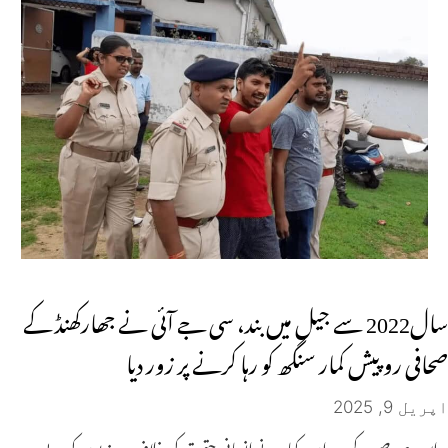
سال2022 سے جیل میں بند، سی جے آئی نے جھارکھنڈ کے
صحافی روپیش کمار سنگھ کو رہا کرنے پر زور دیا
اپریل 9, 2025
اس عرصے کے دوران، کمار نے انسانی حقوق کی خلاف ورزیوں کو بے