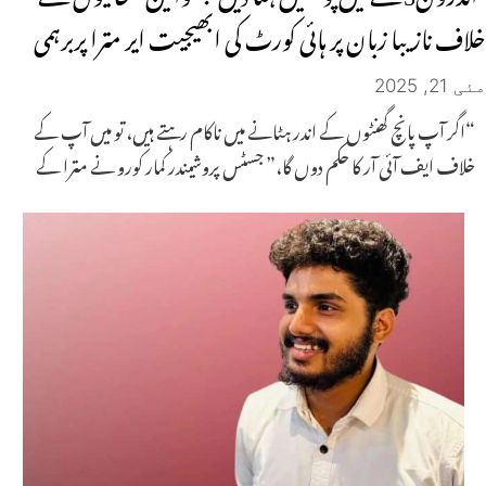
خلاف نازیبا زبان پر ہائی کورٹ کی ابھیجیت ایر مترا پربرہمی
مئی 21, 2025
“اگر آپ پانچ گھنٹوں کے اندر ہٹانے میں ناکام رہتے ہیں، تو میں آپ کے
خلاف ایف آئی آر کا حکم دوں گا،” جسٹس پروشیندر کمار کورو نے مترا کے