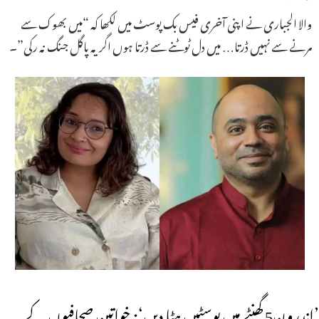
والا الجباری نے اپنی آخری فیس بک پوسٹ میں لکھا کہ “میں بھوک سے
مرنے سے نہیں ڈرتا… میں دل ٹوٹنے سے ڈرتا ہوں اگر یہ پاگل جنگ نہ رکی”۔
’اندرون5 گھنٹے میں پوسٹیں ہٹا دیں‘: خواتین صحافیوں کے