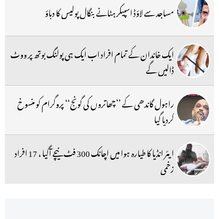
مساجد سے لاؤڈ اسپیکر ہٹانے بنگال پولیس کا دباؤ
ایک خاندان کے تمام افراد اب ایک ہی پولنگ بوتھ پر ووٹ
ڈالیں گے
راہول گاندھی کے ’’چھاتروں کی گونج‘‘ پروگرام کو منسوخ
کردیا گیا
ایئر انڈیا کا طیارہ ہوا میں اچانک 300 فٹ نیچے آگیا ، 17 افراد
زخمی