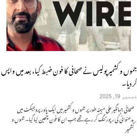
جموں و کشمیر پولیس نے صحافی کا فون ضبط کیا، بعد میں واپس
کر دیا۔
دسمبر 19, 2025
صحافی جہانگیر علی مبینہ طور پر جموں و کشمیر میں ایک پاور پروجیکٹ میں
بدعنوانی کی رپورٹنگ کر رہے تھے جب ان کا فون چھین لیا گیا۔ جموں و
کشمیر