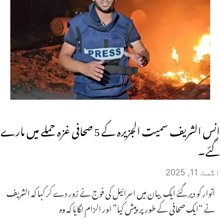
انس الشریف سمیت الجزیرہ کے 5 صحافی غزہ حملے میں مارے
گئے۔
اگست 11, 2025
اتوار کو دیر گئے ایک بیان میں اسرائیل کی فوج نے زور دے کر کہا کہ الشریف
نے “ایک صحافی کے طور پر پیش کیا” اور الزام لگایا کہ وہ