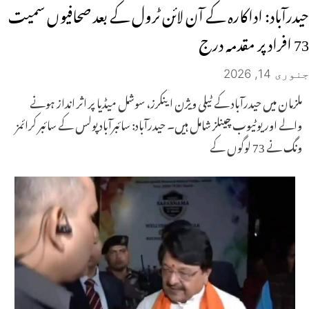
حیدرآباد: اداکارہ کے آن لائن ٹرول کے بعد صحافیوں سمیت
73 افراد پر مقدمہ درج
جنوری 14, 2026
ملزمان میں حیدرآباد کے ٹیلی ویژن اینکرز، سوشل میڈیا پر اثر انداز ہونے
والے اور یوٹیوب چینلز شامل ہیں۔ حیدرآباد: سائبرآباد پولس کے سائبر کرائمز
ونگ نے 73 لوگوں کے