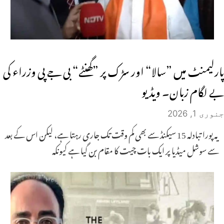
پارلیمنٹ میں ”سالا“ اور سڑک پر ”گھنٹے“ بی جے پی وزراء کی
بے لگام زبان۔ ویڈیو
جنوری 1, 2026
یہ پورا تبادلہ 15 سیکنڈ سے بھی کم وقت تک جاری رہتا ہے، لیکن اس کے بعد
سے سوشل میڈیا پر ایک بات چیت کا مقام بن گیا ہے کیونکہ