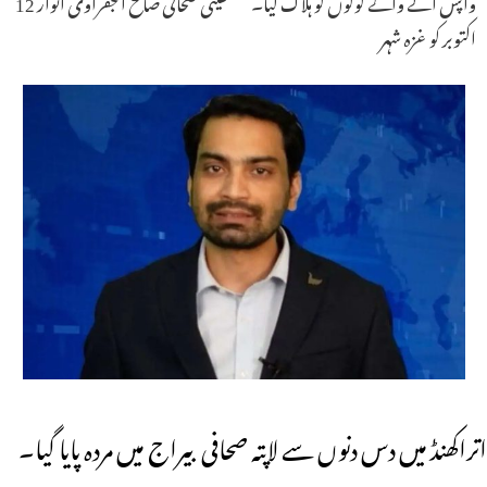
واپس آنے والے لوگوں کو ہلاک کیا۔ فلسطینی صحافی صالح الجفراوی اتوار 12
اکتوبر کو غزہ شہر
اتراکھنڈ میں دس دنوں سے لاپتہ صحافی بیراج میں مردہ پایا گیا۔