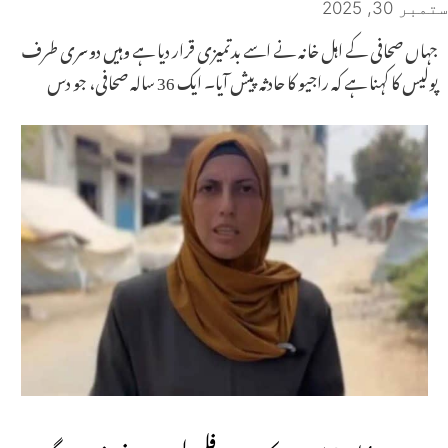
ستمبر 30, 2025
جہاں صحافی کے اہل خانہ نے اسے بدتمیزی قرار دیا ہے وہیں دوسری طرف
پولیس کا کہنا ہے کہ راجیو کا حادثہ پیش آیا۔ ایک 36 سالہ صحافی، جو دس