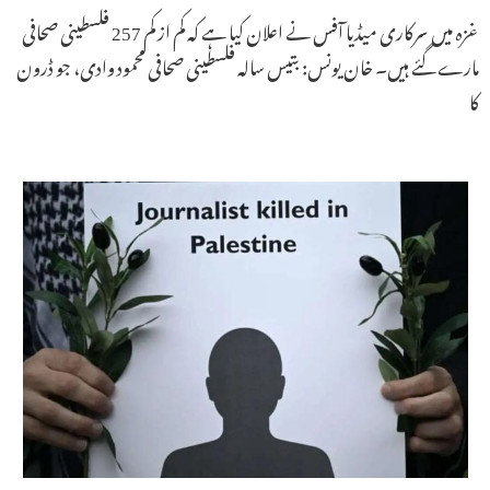
غزہ میں سرکاری میڈیا آفس نے اعلان کیا ہے کہ کم از کم 257 فلسطینی صحافی
مارے گئے ہیں۔ خان یونس: بتیس سالہ فلسطینی صحافی محمود وادی، جو ڈرون
کا