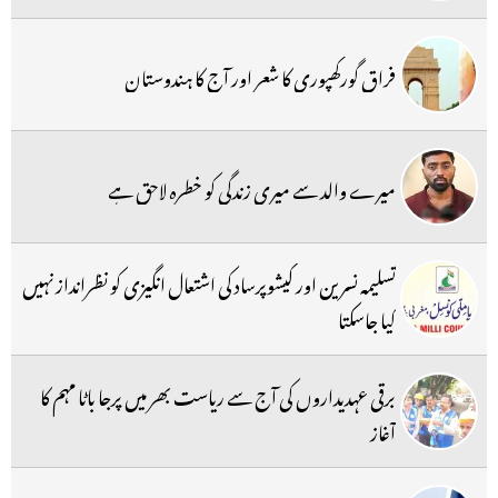
فراق گورکھپوری کا شعر اور آج کا ہندوستان
میرے والد سے میری زندگی کو خطرہ لاحق ہے
تسلیمہ نسرین اور کیشوپرساد کی اشتعال انگیزی کو نظرانداز نہیں
کیا جاسکتا
برقی عہدیداروں کی آج سے ریاست بھر میں پرجا باٹا مہم کا
آغاز