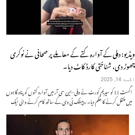
ویڈیو: دہلی کے آوارہ کتے کے معاملے پر صحافی نے نوکری
چھوڑ دی، شناختی کارڈ کاٹ دیا۔
اگست 14, 2025
اگست 11 کو سپریم کورٹ نے دہلی-این سی آر میں آوارہ کتوں کو پناہ گاہوں
میں منتقل کرنے کا حکم دیا۔ ریپبلک ٹی وی کے ساتھ کام کرنے والی ایک