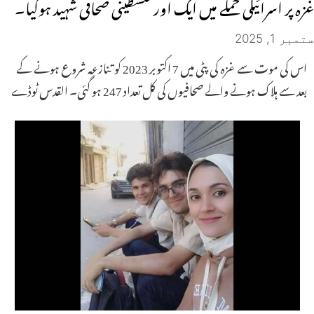
غزہ پر اسرائیلی حملے میں ایک اور فلسطینی صحافی شہید ہوگیا۔
ستمبر 1, 2025
اس کی موت سے غزہ کی پٹی میں 7 اکتوبر 2023 کو تنازعہ شروع ہونے کے
بعد سے ہلاک ہونے والے صحافیوں کی کل تعداد 247 ہو گئی۔ القدس ٹوڈے