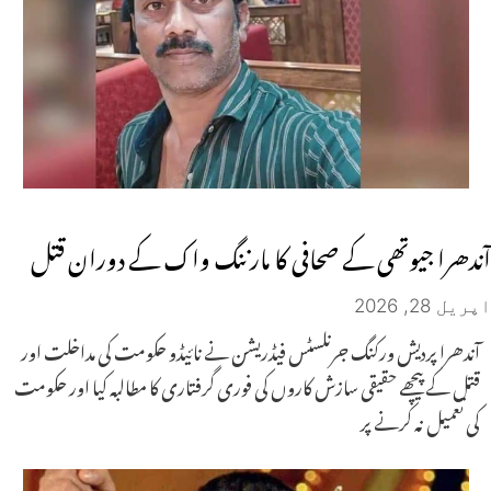
آندھرا جیوتھی کے صحافی کا مارننگ واک کے دوران قتل
اپریل 28, 2026
آندھرا پردیش ورکنگ جرنلسٹس فیڈریشن نے نائیڈو حکومت کی مداخلت اور
قتل کے پیچھے حقیقی سازش کاروں کی فوری گرفتاری کا مطالبہ کیا اور حکومت
کی تعمیل نہ کرنے پر