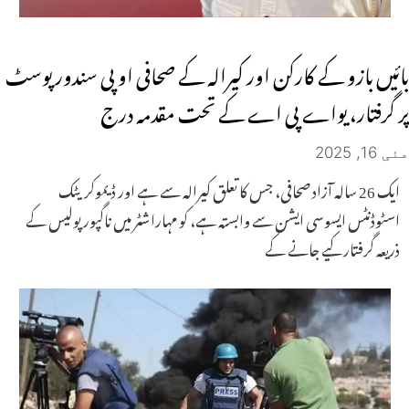
بائیں بازو کے کارکن اور کیرالہ کے صحافی او پی سندور پوسٹ
پر گرفتار، یواے پی اے کے تحت مقدمہ درج
مئی 16, 2025
ایک 26 سالہ آزاد صحافی، جس کا تعلق کیرالہ سے ہے اور ڈیموکریٹک
اسٹوڈنٹس ایسوسی ایشن سے وابستہ ہے، کو مہاراشٹر میں ناگپور پولیس کے
ذریعہ گرفتار کیے جانے کے