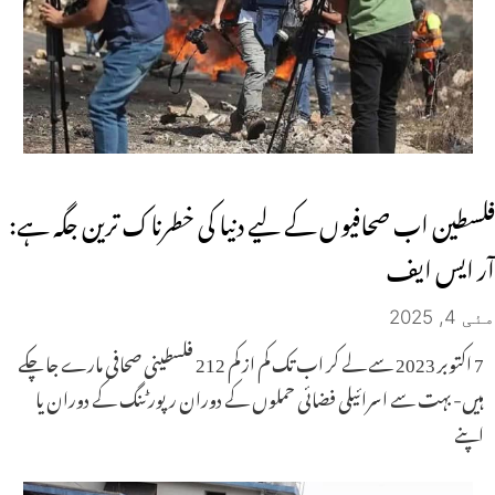
فلسطین اب صحافیوں کے لیے دنیا کی خطرناک ترین جگہ ہے:
آر ایس ایف
مئی 4, 2025
7 اکتوبر 2023 سے لے کر اب تک کم از کم 212 فلسطینی صحافی مارے جا چکے
ہیں- بہت سے اسرائیلی فضائی حملوں کے دوران رپورٹنگ کے دوران یا
اپنے