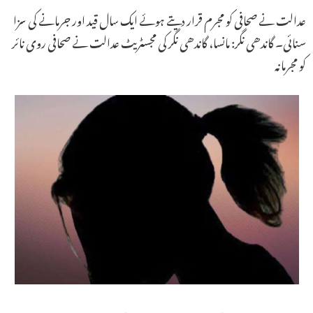
عدالت نے صحافی کو مجرم قرار دیتے ہوئے ایک سال قید اور جرمانے کی سزا
سنائی۔ گاندھی نگر: مانسا، گاندھی نگر کی مجسٹریٹ عدالت نے صحافی روی نائر
کو مجرمانہ