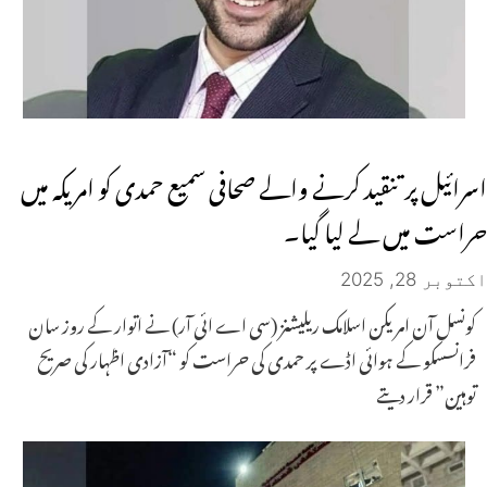
اسرائیل پر تنقید کرنے والے صحافی سمیع حمدی کو امریکہ میں
حراست میں لے لیا گیا۔
اکتوبر 28, 2025
کونسل آن امریکن اسلامک ریلیشنز (سی اے ائی آر) نے اتوار کے روز سان
فرانسسکو کے ہوائی اڈے پر حمدی کی حراست کو “آزادی اظہار کی صریح
توہین” قرار دیتے