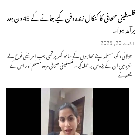
فلسطینی صحافی کا کنکال زندہ دفن کیے جانے کے 45 دن بعد
برآمد ہوا۔
اگست 20, 2025
جولائی 5کو، مسلمہ اپنے بھائیوں کے ساتھ گھر پر تھی جب اسرائیلی فوج نے
غزہ میں ان کے پڑوس پر حملہ کیا۔ فلسطینی صحافی مروہ مسلم اور اس کے
چھوٹے