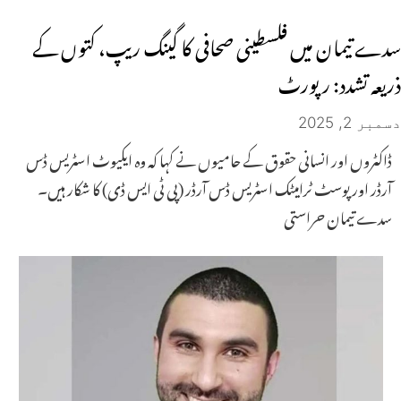
سدے تیمان میں فلسطینی صحافی کا گینگ ریپ، کتوں کے
ذریعہ تشدد: رپورٹ
دسمبر 2, 2025
ڈاکٹروں اور انسانی حقوق کے حامیوں نے کہا کہ وہ ایکیوٹ اسٹریس ڈس
آرڈر اور پوسٹ ٹرامیٹک اسٹریس ڈس آرڈر (پی ٹی ایس ڈی) کا شکار ہیں۔
سدے تیمان حراستی