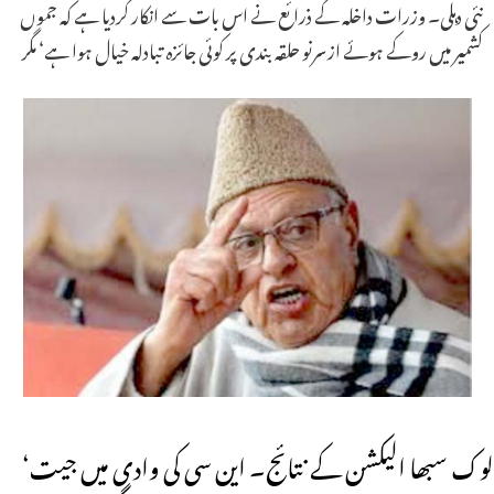
نئی دہلی۔ وزرات داخلہ کے ذرائع نے اس بات سے انکار کردیا ہے کہ جموں
کشمیر میں روکے ہوئے ازسرنو حلقہ بندی پر کوئی جائزہ تبادلہ خیال ہوا ہے‘ مگر
لوک سبھا الیکشن کے نتائج۔ این سی کی وادی میں جیت‘