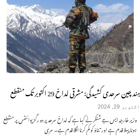
ہند چین سرحدی کشیدگی: مشرقی لداخ 29 اکتوبر تک منقطع
اکتوبر 29, 2024
وزیر خارجہ ایس جے شنکر نے کہا ہے کہ لداخ سرحد پر دو رگڑ پوائنٹس پر منقطع
ہونا پہلا قدم ہے اور تناؤ کو کم کرنا اگلا قدم ہے۔ سری