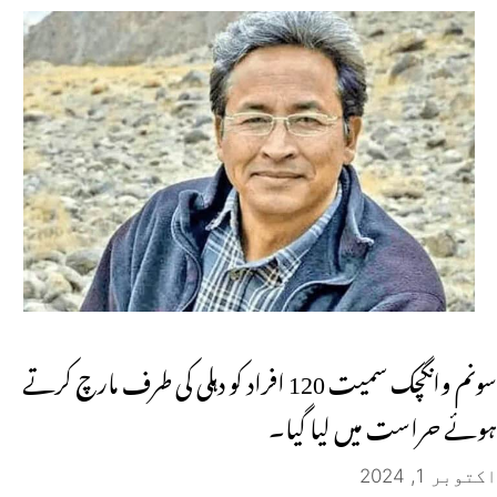
سونم وانگچک سمیت 120 افراد کو دہلی کی طرف مارچ کرتے
ہوئے حراست میں لیا گیا۔
اکتوبر 1, 2024