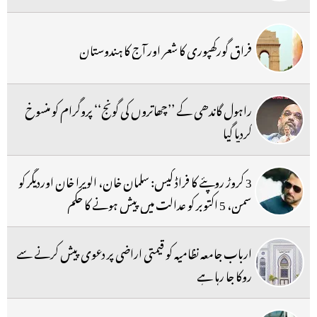
فراق گورکھپوری کا شعر اور آج کا ہندوستان
راہول گاندھی کے ’’چھاتروں کی گونج‘‘ پروگرام کو منسوخ
کردیا گیا
3 کروڑ روپئے کا فراڈ کیس: سلمان خان، الویرا خان اوردیگر کو
سمن، 5 اکتوبر کو عدالت میں پیش ہونے کا حکم
ارباب جامعہ نظامیہ کو قیمتی اراضی پر دعوی پیش کرنے سے
روکا جا رہا ہے