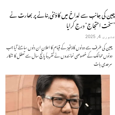
چین کی جانب سے لداخ میں کاؤنٹی بنانے پر بھارت نے
’سخت احتجاج‘ درج کرایا
جنوری 4, 2025
چین کی طرف سے دونوں کاؤنٹیز کے قیام کا اعلان ان دنوں سامنے آیا جب
دونوں ممالک کے خصوصی نمائندوں نے تقریباً پانچ سال سے تعطل کا شکار
سرحدی بات