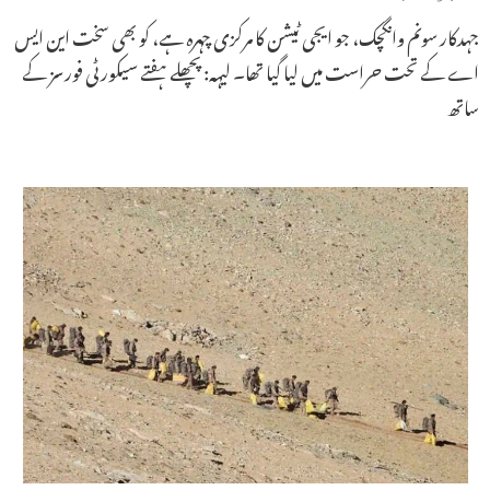
جہدکار سونم وانگچک، جو ایجی ٹیشن کا مرکزی چہرہ ہے، کو بھی سخت این ایس
اے کے تحت حراست میں لیا گیا تھا۔ لیہہ: پچھلے ہفتے سیکورٹی فورسز کے
ساتھ