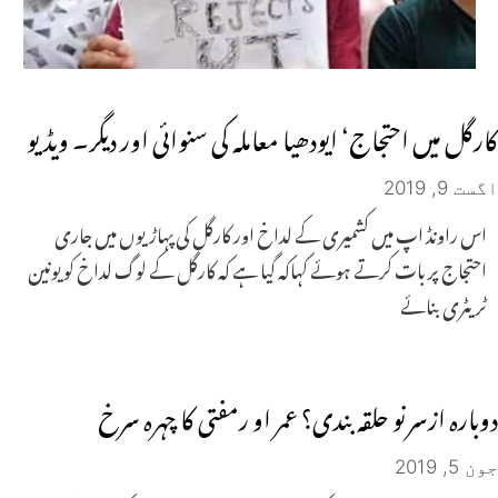
کارگل میں احتجاج‘ ایودھیا معاملہ کی سنوائی اور دیگر۔ ویڈیو
اگست 9, 2019
اس راونڈ اپ میں کشمیری کے لداخ اور کارگل کی پہاڑیوں میں جاری
احتجاج پر بات کرتے ہوئے کہاکہ گیا ہے کہ کارگل کے لوگ لداخ کو یونین
ٹریٹری بنائے
دوبارہ ازسر نو حلقہ بندی؟ عمر او رمفتی کا چہرہ سرخ
جون 5, 2019