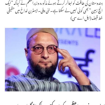
ہندوستان کی طاقت کو اجاگر کرتے ہوئے مذکورہ وزیراعظم نے کہاکہ ”ایک
انچ زمین“ بھی کوئی نہیں لے سکتا ہے۔ نئی دہلی۔ایسٹرن لداخ میں حقیقی
خط قبضہ (ایل اے سی)