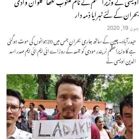
اویسی نے وزیراعظم کے نام مکتوب لکھا‘ گلوان وادی
بحران کے لئے ٹہرایا ذمہ دار
جون 19, 2020
حیدرآباد۔ چین کے ساتھ جاری بحران جس میں 20جوانوں کی موت ہوگئی
ہے کا وزیراعظم نریندر مودی کو جمعہ کے روزاے ائی ایم ائی ایم صدر اسد
الدین اویسی نے