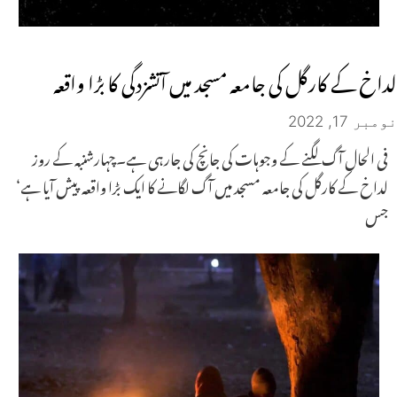
لداخ کے کارگل کی جامعہ مسجد میں آتشزدگی کا بڑا واقعہ
نومبر 17, 2022
فی الحال آگ لگنے کے وجوہات کی جانچ کی جارہی ہے۔چہارشنبہ کے روز
لداخ کے کارگل کی جامعہ مسجد میں آگ لگانے کا ایک بڑا واقعہ پیش آیا ہے‘
جس