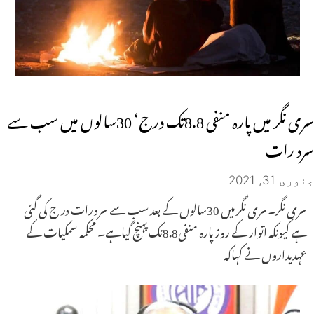
سری نگر میں پارہ منفی 8.8تک درج‘ 30سالوں میں سب سے
سرد رات
جنوری 31, 2021
سری نگر۔سری نگر میں 30سالوں کے بعد سب سے سرد رات در ج کی گئی
ہے کیونکہ اتوار کے روز پارہ منفی8.8تک پہنچ گیاہے۔ محکمہ سمکیات کے
عہدیداروں نے کہاکہ