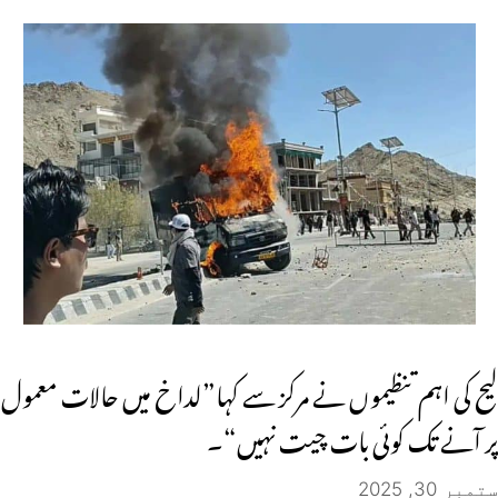
لیح کی اہم تنظیموں نے مرکز سے کہا”لداخ میں حالات معمول
پر آنے تک کوئی بات چیت نہیں“۔
ستمبر 30, 2025