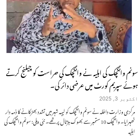
سونم وانگچک کی اہلیہ نے وانگچک کی حراست کو چیلنج کرتے
ہوئے سپریم کورٹ میں عرضی دائر کی۔
اکتوبر 3, 2025
مرکزی وزارت داخلہ نے سونم وانگچک کو لیہہ شہر میں تشدد بھڑکانے کا ذمہ دار
ٹھہرایا۔ وانگچک 10 ستمبر سے بھوک ہڑتال پر تھے۔ نئی دہلی: سونم وانگچک کی
اہلیہ