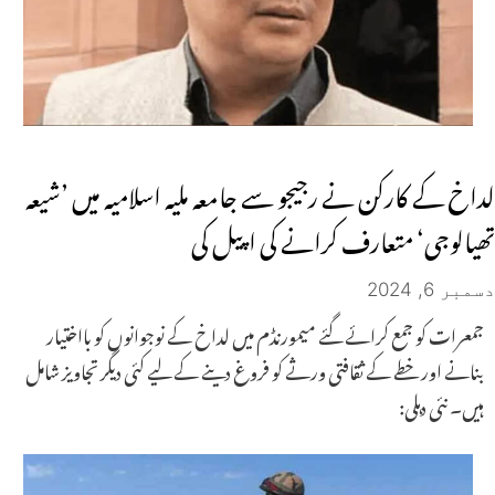
لداخ کے کارکن نے رجیجو سے جامعہ ملیہ اسلامیہ میں ’شیعہ
تھیالوجی‘ متعارف کرانے کی اپیل کی
دسمبر 6, 2024
جمعرات کو جمع کرائے گئے میمورنڈم میں لداخ کے نوجوانوں کو بااختیار
بنانے اور خطے کے ثقافتی ورثے کو فروغ دینے کے لیے کئی دیگر تجاویز شامل
ہیں۔ نئی دہلی: