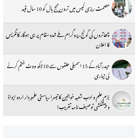
عصمت ریزی کیس میں ترون تیج پال کو 10 سال قید
چھاتروں کی گونج،پروگرام طے شدہ مقام پر ہی ہوگا، کانگریس
کا اعلان
حیدرآباد کے 15 اسمبلی حلقوں سے 10 لاکھ ووٹ ختم کرنے
کی تیاری
بزم علم و ادب شعبہ خواتین کا تیسرا ریاستی علمبردار اردو ایواڈ
و پیشکشی توصیف نامہ تقریب!