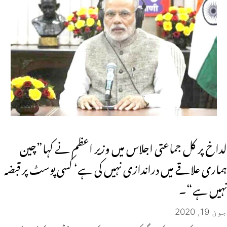
لداخ پر کل جماعتی اجلاس میں وزیر اعظم نے کہا”چین
ہماری علاقے میں دراندازی نہیں کی ہے‘ کسی پوسٹ پر قبضہ
نہیں ہے“۔
جون 19, 2020