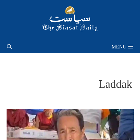
Skip
to
content
MENU
Laddak