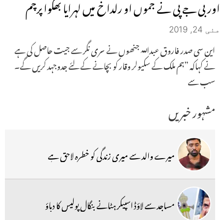
اور بی جے پی نے جموں او رلداخ میں لہرایا بھگوا پرچم
مئی 24, 2019
این سی صدر فاروق عبداللہ جنھوں نے سری نگر سے جیت حاصل کی ہے
نے کہاکہ ”ہم ملک کے سکیولر وقار کو بچانے کے لئے جدوجہد کریں گے۔
سب سے
مشہور خبریں
میرے والد سے میری زندگی کو خطرہ لاحق ہے
مساجد سے لاؤڈ اسپیکر ہٹانے بنگال پولیس کا دباؤ