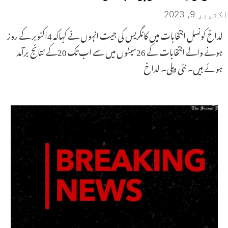
اکتوبر 9, 2023
لداخ کونسل انتخابات میں کانگریس کی جیت انہوں نے کہاکہ 4اکٹوبر کے روز
ہونے والے انتخابات کے 26سیٹوں میں سے اب تک 20کے نتائج برآمد
ہوئے ہیں۔ نئی دہلی۔ لداخ