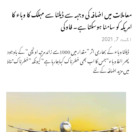
معاملات میں اضافہ کی وجہہ سے ڈیلٹا سے مہلک کا وباء کا
امریکہ کو سامنا ہوسکتا ہے۔ فاوکی
اگست 7, 2021
ڈیلٹا وباء کے بھاری اثر ”مقدار میں 1000سے زائد مرتبہ اونچی“ کے باوجود
پھر الفا وباء”جس کا اب بھی خطرناک کہاجارہا ہے“ کیونکہ ”خطرناک تناؤ
میں مزید اضافہ کے لئے