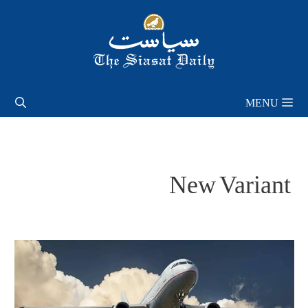
Skip
to
content
MENU
New Variant