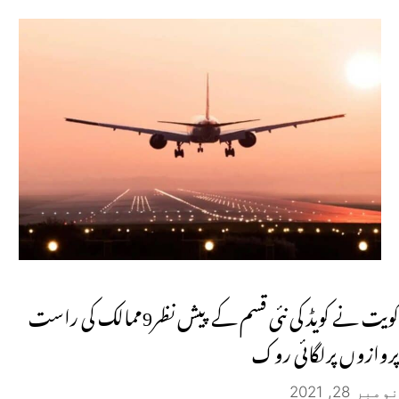
کویت نے کویڈ کی نئی قسم کے پیش نظر9ممالک کی راست
پروازوں پرلگائی روک
نومبر 28, 2021