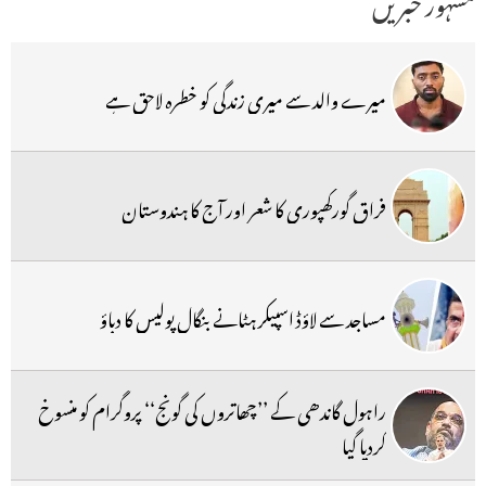
مشہور خبریں
میرے والد سے میری زندگی کو خطرہ لاحق ہے
فراق گورکھپوری کا شعر اور آج کا ہندوستان
مساجد سے لاؤڈ اسپیکر ہٹانے بنگال پولیس کا دباؤ
راہول گاندھی کے ’’چھاتروں کی گونج‘‘ پروگرام کو منسوخ
کردیا گیا