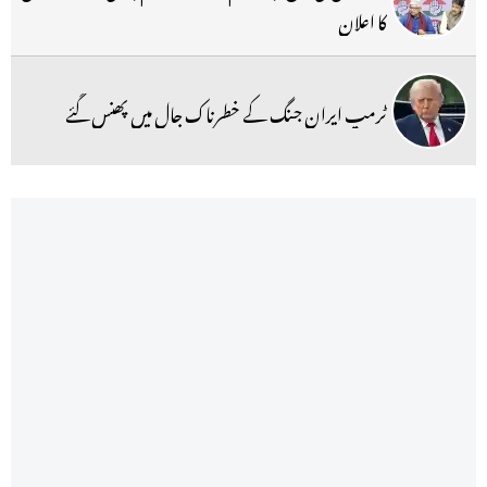
کا اعلان
ٹرمپ ایران جنگ کے خطرناک جال میں پھنس گئے