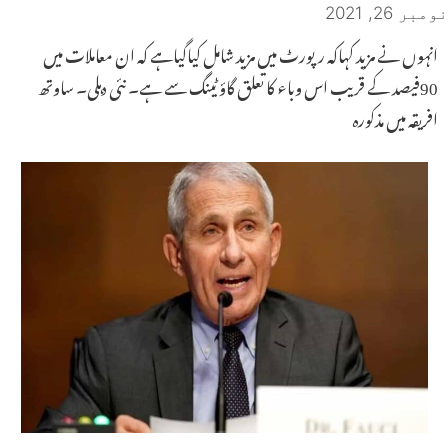
نومبر 26, 2021
انہوں نے مزید کہاکہ رپورٹ میں مزید شامل کیاگیاہے کہ ان معاملات میں
90فیصد کے قریب اس وباء کا تعلق گاؤ ٹینگ سے ہے۔ نئی دہلی۔ ساوتھ
افریقہ میں مذکورہ