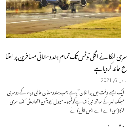
سری لنکا نے اگلی نوٹس تک تمام ہندوستانی مسافرین پر امتنا
ع عائد کردیاہے
مئی 6, 2021
ایک ایسے وقت میں یہ اعلان آیاہے جب ہندوستان عالمی وباء کے دوسری
مہلک لہر کے ساتھ نبرد آزما ہےکولمبو۔سیول ایویشن اتھاریٹی آف سری
لنکا(سی اے اے ایس ایل) نے