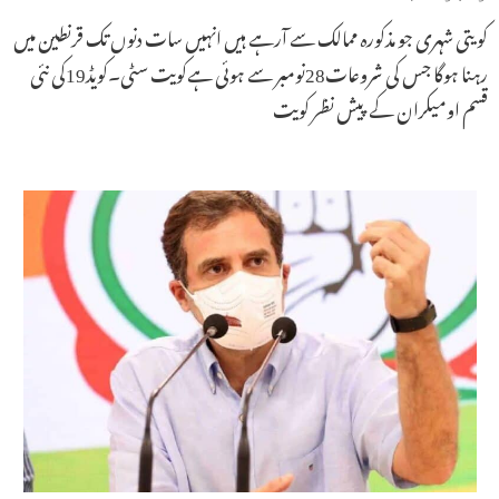
کویتی شہری جو مذکورہ ممالک سے آرہے ہیں انہیں سات دنوں تک قرنطین میں
رہنا ہوگا جس کی شروعات28نومبر سے ہوئی ہےکویت سٹی۔کویڈ19کی نئی
قسم اومیکران کے پیش نظر کویت