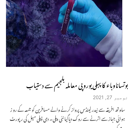
بوتساناوباء کا پہلی یوروپی معاملہ بلجیم سے دستیاب
نومبر 27, 2021
ساوتھ افریقہ سے نیدر لینڈس پرواز کرنے والے مسافرین کو جمعہ کے رو ز
ہوائی جہاز سے اترنے سے روک دیاگیا نئی دہلی۔ دی ڈیلی میل کی رپورٹ
ہے کہ