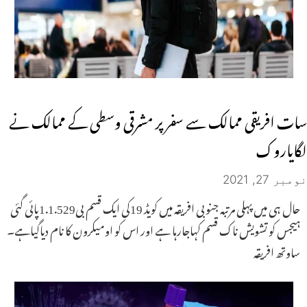
سات افریقی ممالک سے سفر پر مشرقی وسطی کے ممالک نے
لگایاروک
نومبر 27, 2021
حال ہی میں پہلی مرتبہ جنوبی افریقہ میں کویڈ 19کی ایک قسم بی1.1.529پائی گئی
ہیجس کو تشویش ناک قسم کہاجارہا ہے اور اس کو اومیکرون کا نام دیاگیاہے۔
ساوتھ افریقہ