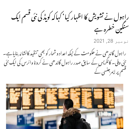
راہول نے تشویش کا اظہار کیا‘ کہاکہ کویڈ کی نئی قسم ایک
سنگین خطرہ ہے
نومبر 28, 2021
راہول گاندھی نے حکومت کے ٹیکہ اعداد وشمار کو بھی تنقید کانشانہ بنایاہے۔
نئی دہلی۔ کانگریس کے سابق صدر راہول گاندھی نے کرونا وائرس کی ایک نئی
قسم پر ایمرجنسی کے