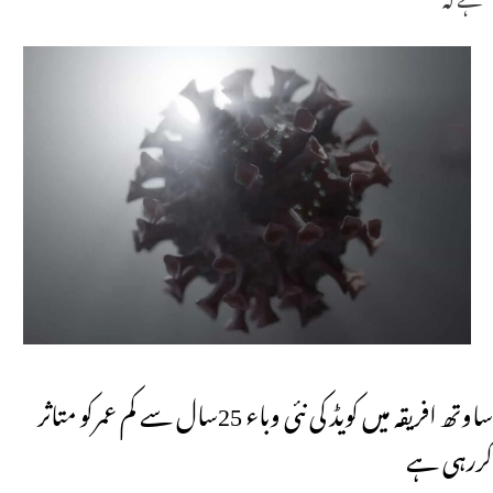
ساوتھ افریقہ میں کویڈ کی نئی وباء 25سال سے کم عمرکو متاثر
کررہی ہے