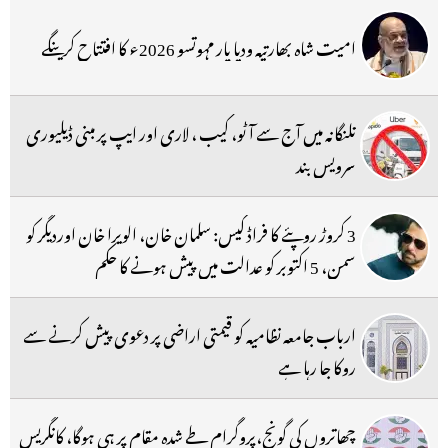
امیت شاہ بھارتیہ ودیا پار مہوتسو 2026ء کا افتتاح کرینگے
تلنگانہ میں آج سے آٹو، کیب ، لاری اور ایپ پر مبنی ڈیلیوری
سرویس بند
3 کروڑ روپئے کا فراڈ کیس: سلمان خان، الویرا خان اوردیگر کو
سمن، 5 اکتوبر کو عدالت میں پیش ہونے کا حکم
ارباب جامعہ نظامیہ کو قیمتی اراضی پر دعوی پیش کرنے سے
روکا جا رہا ہے
چھاتروں کی گونج،پروگرام طے شدہ مقام پر ہی ہوگا، کانگریس