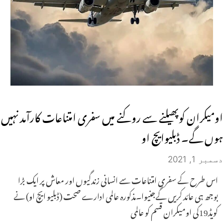
اومیکران کوپھیلنے سے روکنے میں سفری امتناعات کارآمد نہیں
ہوں گے۔ ڈبلیوایچ او
دسمبر 1, 2021
اس طرح کے سفری امتناعات سے انسانی زندگیوں اور معاش پر ایک بڑا
بوجھ ہی عائد کریں گےجنیوا۔مذکورہ عالمی ادارے صحت (ڈبلیو ایچ او) نے
کویڈ19کی اومیکران قسم کو عالمی