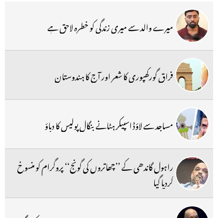
میرے والد سے میری زندگی کو خطرہ لاحق ہے
فراق گورکھپوری کا شعر اور آج کا ہندوستان
مساجد سے لاؤڈ اسپیکر ہٹانے بنگال پولیس کا دباؤ
راہول گاندھی کے ’’چھاتروں کی گونج‘‘ پروگرام کو منسوخ
کردیا گیا