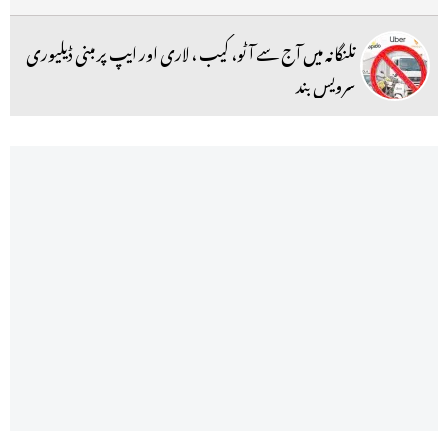
تلنگانہ میں آج سے آٹو، کیب ، لاری اور ایپ پر مبنی ڈیلیوری
سرویس بند