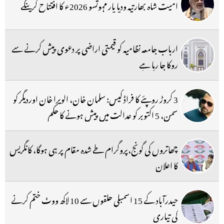
امیت شاہ بھارتیہ ودیا پار مہوتسو 2026ء کا افتتاح کرینگے
ارباب جامعہ نظامیہ کو قیمتی اراضی پر دعوی پیش کرنے سے
روکا جا رہا ہے
3 کروڑ روپئے کا فراڈ کیس: سلمان خان، الویرا خان اوردیگر کو
سمن، 5 اکتوبر کو عدالت میں پیش ہونے کا حکم
چھاتروں کی گونج،پروگرام طے شدہ مقام پر ہی ہوگا، کانگریس
کا اعلان
حیدرآباد کے 15 اسمبلی حلقوں سے 10 لاکھ ووٹ ختم کرنے
کی تیاری