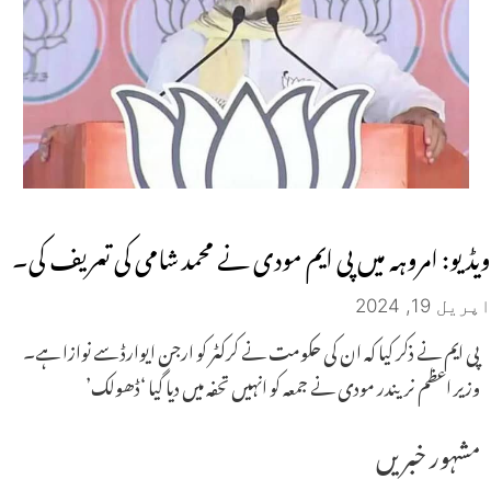
ویڈیو: امروہہ میں پی ایم مودی نے محمد شامی کی تعریف کی۔
اپریل 19, 2024
پی ایم نے ذکر کیا کہ ان کی حکومت نے کرکٹر کو ارجن ایوارڈ سے نوازا ہے۔
وزیر اعظم نریندر مودی نے جمعہ کو انہیں تحفہ میں دیا گیا ‘ڈھولک’
مشہور خبریں