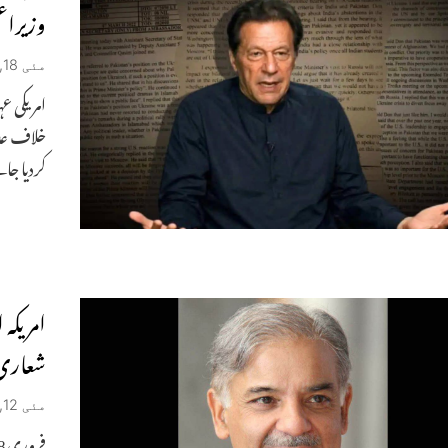
وزیراع
مئی 18, 2026
امریکی ع
خلاف عد
کردیا جا
امریکہ
شعاری 
مئی 12, 2026