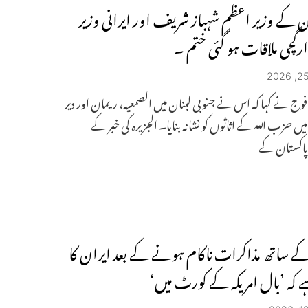
ن کے وزیر اعظم شہباز شریف اور ایرانی وزیر
ارگچی ملاقات ہو گئی ختم ۔
 فوج نے کہا کہ اس نے جنوبی لبنان میں الصمعیہ، ریمان اور دیر
میں حزب اللہ کے اثاثوں کو نشانہ بنایا۔ الجزیرہ کی خبر کے
پاکستان کے
 کے ساتھ مذاکرات ناکام ہونے کے بعد ایران کا
ے کہ ’بال امریکہ کے کورٹ میں‘