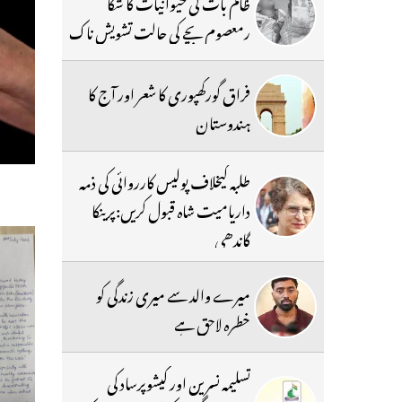
ظالم بات کی حیوانیات کا شکا
رمعصوم بچے کی حالت تشویش ناک
فراق گورکھپوری کا شعر اور آج کا
ہندوستان
طلبہ کیخلاف پولیس کارروائی کی ذمہ
داریامیت شاہ قبول کریں:پرینکا
گاندھی
میرے والد سے میری زندگی کو
خطرہ لاحق ہے
تسلیمہ نسرین اور کیشوپرساد کی