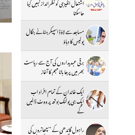
اشتعال انگیزی کو نظرانداز نہیں کیا
جاسکتا
مساجد سے لاؤڈ اسپیکر ہٹانے بنگال
پولیس کا دباؤ
برقی عہدیداروں کی آج سے ریاست
بھر میں پرجا باٹا مہم کا آغاز
ایک خاندان کے تمام افراد اب
ایک ہی پولنگ بوتھ پر ووٹ ڈالیں
گے
راہول گاندھی کے ’’چھاتروں کی