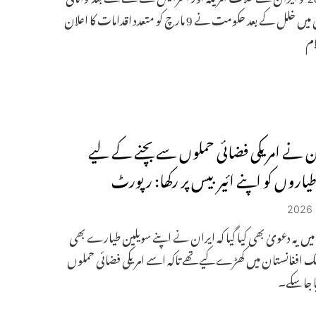
کی سپلائی میں خلل کے بعد حکومت نے 9 مارچ کو متعدد اقدامات کا اعلان
ام
ن نے امریکی فضائی حملوں سے بچنے کے لیے
طیاروں کو اپنے ائیر بیس پر رکھا: رپورٹ
ں یہ دعویٰ بھی کیا گیا کہ ایران نے اپنے سویلین طیارے بھی
ک افغانستان میں کھڑے کیے تھے تاکہ اسے امریکی فضائی حملوں
 جا سکے۔