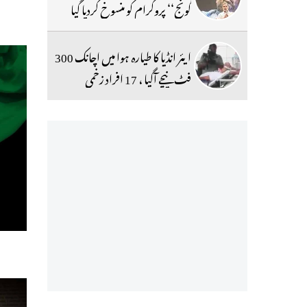
گونج‘‘ پروگرام کو منسوخ کردیا گیا
ایئر انڈیا کا طیارہ ہوا میں اچانک 300
فٹ نیچے آگیا ، 17 افراد زخمی