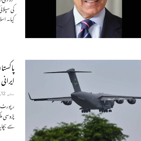
کیا۔ اسل
پاکستا
ایرانی 
مئی 12, 2026
رپورٹ می
پڑوسی مل
سے بچایا