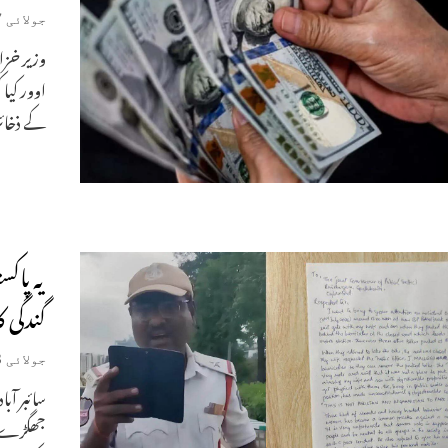
جولائی 17, 2026
وزیر خزا
اوور کیا 
کے ذخائر
یہ پاکس
گندگی ک
جولائی 3, 2026
سائبر آب
جھگڑے ک