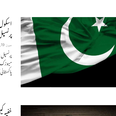
اسکول 
پرنسپل
جون 19, 2026
پرنسپل ص
میوزک ت
پاکستانی 
خفیہ کی