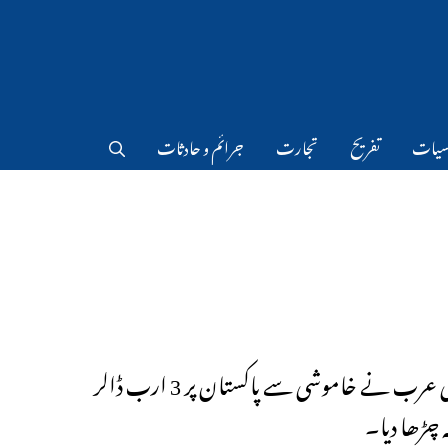
سیات
تفریح
تجارت
جرائم و حادثات
سعودی عرب نے خاموشی سے پاکستان پر 3 ارب ڈالر
ہ چڑھا دیا۔