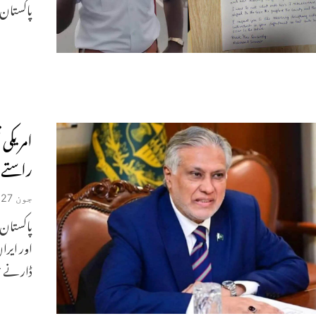
پاکستان 
راستے 
جون 27, 2026
پاکستان 
اور ایرا
ڈار نے جم