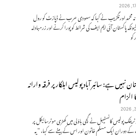
نہ محمد اورنگزیب نے کہا کہ سعودی عرب نے ڈپازٹ کو رول
کیونکہ پاکستان آئی ایم ایف کی شرائط کو پورا کرنے اور زرمبادلہ
 کو
تان نہیں ہے: سائبر آباد پولیس اہلکار پر فرقہ وارانہ
ا الزام
اد ٹریفک پولیس کانسٹیبل نے گچی باؤلی میں کھڑی موٹرسائیکل پر
ے دوران ایک مسلم خاتون اور اس کے بیٹے سے کہا، “یہ