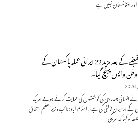
اور افغانستان نہیں ہے
امریکی قبضے کے بعد مزید 22 ایرانی عملہ پاکستان کے
وطن واپس پہنچ گیا۔
نے انسانی ہمدردی کی کوششوں کی حمایت کرتے ہوئے امریکہ
ن کے درمیان ثالثی کی ہے۔ اسلام آباد: نائب وزیراعظم اسحاق
عہ کو کہا کہ امریکی