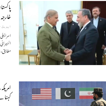
پاکستا
خارجہ 
اپریل 25, 2026
اسرائیلی
الزہرانی 
مطابق، 
امریکہ
کہنا ہ