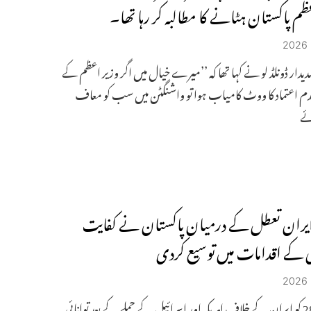
ظم پاکستان ہٹانے کا مطالبہ کر رہا تھا۔
ہدیدار ڈونلڈ لو نے کہا تھا کہ ’’میرے خیال میں اگر وزیر اعظم کے
م اعتماد کا ووٹ کامیاب ہوا تو واشنگٹن میں سب کو معاف
ئے
 ایران تعطل کے درمیان پاکستان نے کفایت
کے اقدامات میں توسیع کردی
فروری28 کو ایران کے خلاف امریکہ اور اسرائیل کے حملے کے بعد توانائی