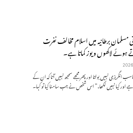
نی مسلمان برطانیہ میں اسلام مخالف نفرت
ے ہوئے لاکھوں ویوز کماتا ہے۔
سب انگریزی نہیں بولتا اور پھر مجھے سمجھ نہیں آتا کہ ان کے
ہے اور کیا نہیں لکھا،” اس شخص نے جب سامنا کیا تو کہا۔