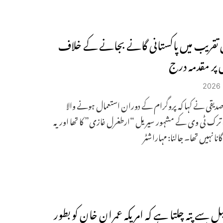
تقریب میں پاکستانی گانے بجانے کے خلاف
 پر مقدمہ درج
دیقی نے کہا کہ پروگرام کے دوران استعمال ہونے والا
رک ٹی وی کے مشہور سیریل “ارطغرل غازی” کا تھا اور یہ
گانا نہیں تھا۔ جالنا: مہاراشٹر
بل سے پتہ چلتا ہے کہ امریکہ عمران خان کو بطور