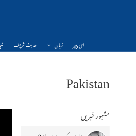
Ski
t
conten
ای پیپر
زبان
حدیث شریف
شہر
Pakistan
مشہور خبریں