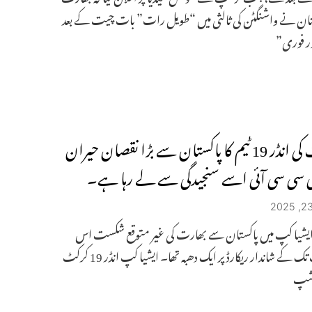
ستان نے واشنگٹن کی ثالثی میں “طویل رات” بات چیت کے بعد
ور فوری”
بھارت کی انڈر 19 ٹیم کا پاکستان سے بڑا نقصان حیران
ی سی سی آئی اسے سنجیدگی سے لے رہا ہے۔
نڈر 19 ایشیا کپ میں پاکستان سے بھارت کی غیر متوقع شکست اس
کے اب تک کے شاندار ریکارڈ پر ایک دھبہ تھا۔ ایشیا کپ انڈر 19 کرکٹ
 شپ