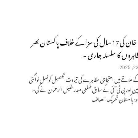
عمران خان کی 17 سال کی سزا کے خلاف پاکستان بھر
اہروں کا سلسلہ جاری ۔
ے علاقے میں احتجاجی مظاہرے کی قیادت تحصیل کونسل نواگئی
ین اور پی ٹی آئی کے سابق ضلعی صدر خلیل الرحمان نے کی۔
اد: پاکستان تحریک انصاف