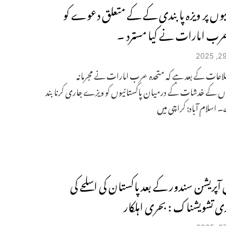
نیوں پر ویزہ پابندی کے کے متعلق دعوے کو
عرب امارات نے کیا مسترد ۔
لاعات کے بعد ہے کہ متحدہ عرب امارات نے مجرمانہ
ں کے خدشات کے درمیان پاکستانیوں کو ویزے جاری کرنا بند
ے۔ اسلام آباد: کراچی میں
 آپریشن سندور کے بعد پاکستان کی اسلحے کی
ی تشویشناک : بحری اہلکار