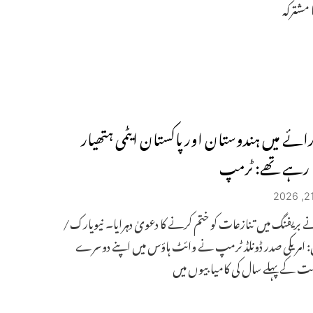
 مشترکہ
ائے میں ہندوستان اور پاکستان ایٹمی ہتھیار
ا رہے تھے: ٹرمپ
 بریفنگ میں تنازعات کو ختم کرنے کا دعویٰ دہرایا۔ نیویارک/
: امریکی صدر ڈونلڈ ٹرمپ نے وائٹ ہاؤس میں اپنے دوسرے
مت کے پہلے سال کی کامیابیوں میں