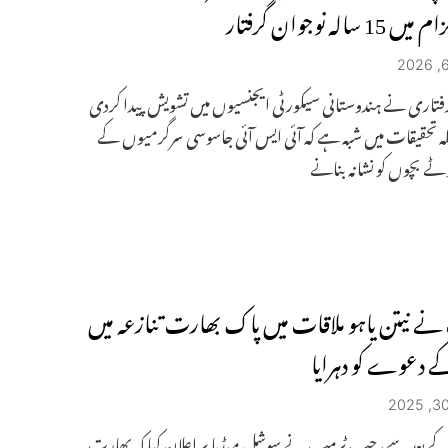
 سالہ نوجوان گرفتار
فتاری نے ہندوستانی سیکورٹی ایجنسیوں میں تشویش پیدا کردی
ہ تحقیقات میں شبہ ہے کہ آئی ایس آئی جاسوسی سرگرمیوں کے
ے بچوں کو نشانہ بنانے
ے نیتن یاہو ملاقات میں پاک بھارت تنازعہ میں
کے دعوے کو دہرایا
ئی10 کے بعد سے، جب ٹرمپ نے سوشل میڈیا پر اعلان کیا کہ بھارت