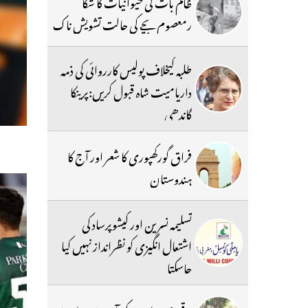
ظالم بات کی حیوانیات کا شکا
رمعصوم بچے کی حالت تشویش ناک
طلبہ کیخلاف پولیس کارروائی کی ذمہ
داریامیت شاہ قبول کریں:پرینکا
گاندھی
فراق گورکھپوری کا شعر اور آج کا
ہندوستان
تسلیمہ نسرین اور کیشوپرساد کی
اشتعال انگیزی کو نظرانداز نہیں کیا
جاسکتا