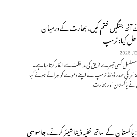
 آٹھ جنگیں ختم کیں، بھارت کے درمیان
 حل کیا: ٹرمپ
سلسل کسی تیسرے فریق کی مداخلت سے انکار کرتا رہا ہے۔
 امریکی صدر ڈونلڈ ٹرمپ نے اپنے دعوے کو دہراتے ہوئے کہا
ں نے پاکستان اور بھارت
 پاکستان کے ساتھ خفیہ ڈیٹا شیئر کرنے، جاسوسی