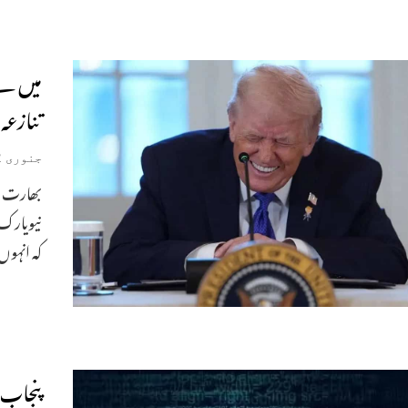
میں نے
تنازعہ
جنوری 12, 2026
بھارت م
نیویارک:
کہ انہو
پنجاب: