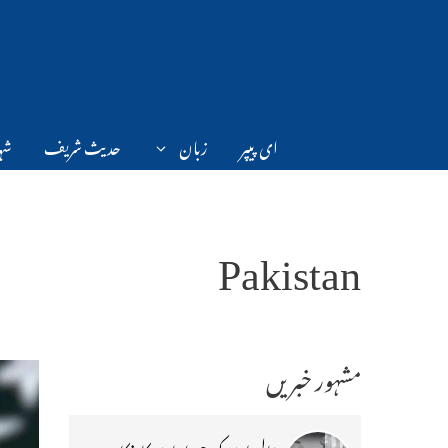
Ski
t
conten
ای پیپر
زبان
حدیث شریف
شہر
Pakistan
مشہور خبریں