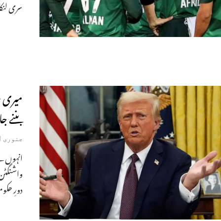
سری لنکا
میری ر
بننے ج
جنوری 21, 2026
انہوں نے
واشنگٹن
دورِ حکو