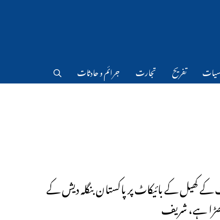
سیات
تفریح
تجارت
جرائم و حادثات
کے کھیل کے بائیکاٹ پر پاکستان بنگلہ دیش کے
کھڑا ہے، شریف