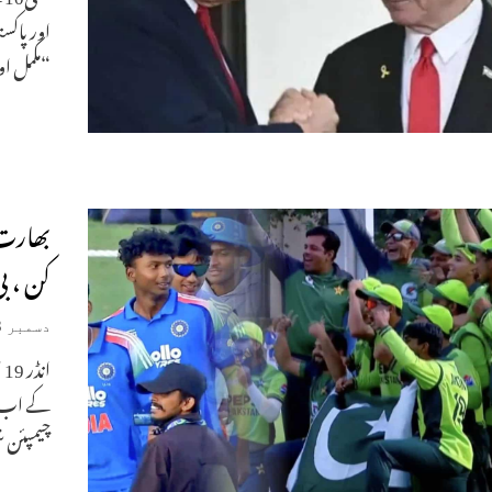
اور پاک
“مکمل ا
کن ، ب
دسمبر 23, 2025
ا
چیمپئن