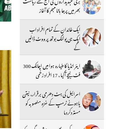
برقی عہدیداروں کی آج سے ریاست
بھر میں پرجا باٹا مہم کا آغاز
ایک خاندان کے تمام افراد اب
ایک ہی پولنگ بوتھ پر ووٹ ڈالیں
گے
ایئر انڈیا کا طیارہ ہوا میں اچانک 300
فٹ نیچے آگیا ، 17 افراد زخمی
اسرائیل کی ہٹ دھرمی برقرار، نیتن
یاہونے ٹرمپ کے غزہ منصوبہ کو
مستردکردیا