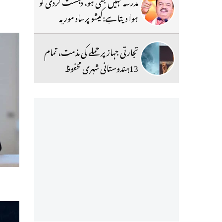
مدرسہ کہیں بھی ہو، دہشت گردی کو
ہوا دیتا ہے:کیشو پرساد موریہ
تجارتی جہاز پر حملے کی مذمت، تمام
13ہندوستانی شہری محفوظ