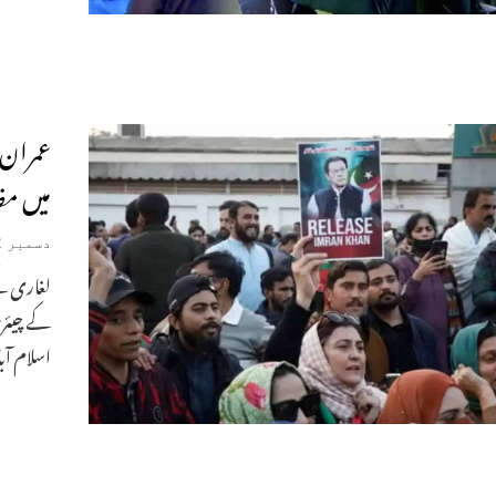
میں مظ
دسمبر 22, 2025
لغاری ک
کے چیئرم
اسلام آب