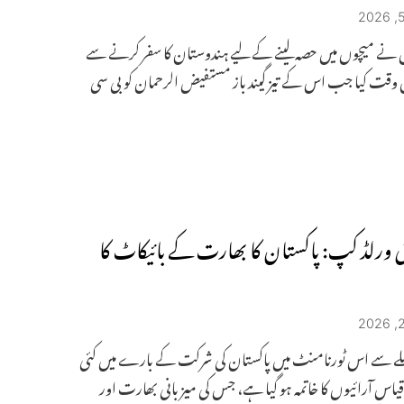
ش نے میچوں میں حصہ لینے کے لیے ہندوستان کا سفر کرنے سے
 وقت کیا جب اس کے تیز گیند باز مستفیض الرحمان کو بی سی
نٹی ورلڈ کپ: پاکستان کا بھارت کے بائیکاٹ کا
ے سے اس ٹورنامنٹ میں پاکستان کی شرکت کے بارے میں کئی
قیاس آرائیوں کا خاتمہ ہو گیا ہے، جس کی میزبانی بھارت اور