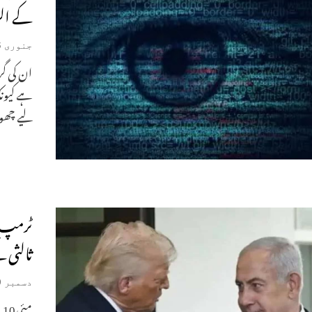
کے الزام میں 15
جنوری 6, 2026
ان کی گر
ہے کیونک
لیے چھوٹ
ٹرمپ ن
ثالثی 
دسمبر 30, 2025
م