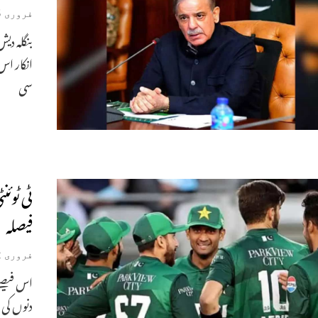
فروری 5, 2026
بنگلہ دی
انکار اس
سی
ٹی ٹوئ
فیصلہ
فروری 2, 2026
اس فیصل
دنوں کی 