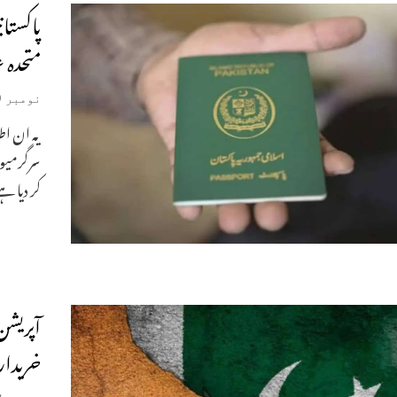
پاکستا
متحدہ 
نومبر 29, 2025
یہ ان اط
سرگرمیو
کر دیا ہ
آپریشن
خریدار