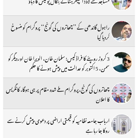
مساجد سے لاؤڈ اسپیکر ہٹانے بنگال پولیس کا دباؤ
راہول گاندھی کے ’’چھاتروں کی گونج‘‘ پروگرام کو منسوخ
کردیا گیا
3 کروڑ روپئے کا فراڈ کیس: سلمان خان، الویرا خان اوردیگر کو
سمن، 5 اکتوبر کو عدالت میں پیش ہونے کا حکم
چھاتروں کی گونج،پروگرام طے شدہ مقام پر ہی ہوگا، کانگریس
کا اعلان
ارباب جامعہ نظامیہ کو قیمتی اراضی پر دعوی پیش کرنے سے
روکا جا رہا ہے