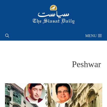
Skip
to
content
MENU
Peshwar