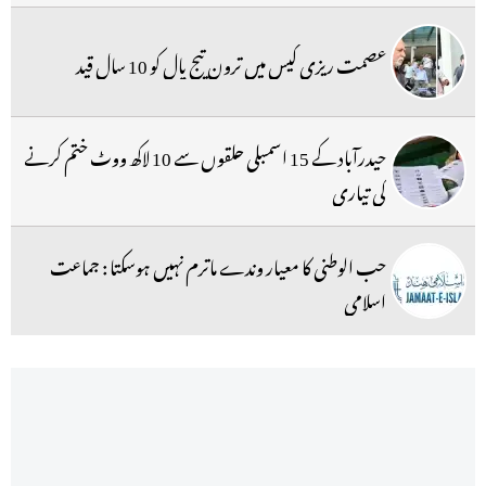
عصمت ریزی کیس میں ترون تیج پال کو 10 سال قید
حیدرآباد کے 15 اسمبلی حلقوں سے 10 لاکھ ووٹ ختم کرنے
کی تیاری
حب الوطنی کا معیار وندے ماترم نہیں ہوسکتا : جماعت
اسلامی