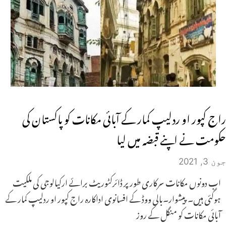
راج کپور او ردلیپ کمار کے آبائی مکانات کو پاکستان کی
حکومت نے اپنے قبضہ میں لیا
جون 3, 2021
اب دونوں مکانات سرکاری طور پر ڈائرکٹوریٹ برائے ارکیالوجی کی ملکیت
ہوگئی ہیں۔ پیشوار۔بالی ووڈ کے افسانوی اداکارہ راج کپور او ردلیپ کمار کے
آبائی مکانات کو منگل کے روز