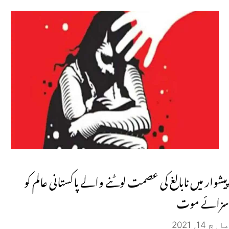
پیشوار میں نابالغ کی عصمت لوٹنے والے پاکستانی عالم کو
سزائے موت
مارچ 14, 2021