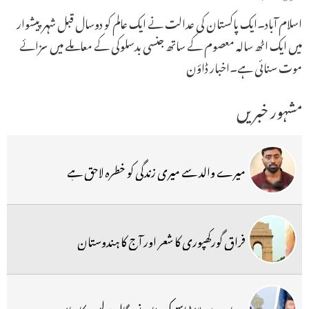
اسلام آباد۔ایک پاکستان کی عدالت نے ایک عالم کو دوسال قبل شہر پیشوار
میں ایک اٹھ سالہ معصوم کے ساتھ جنسی بدسلوکی کے معاملے میں سزائے
موت سنائی ہے۔اخبار ڈاؤن
مشہور خبریں
میرے والد سے میری زندگی کو خطرہ لاحق ہے
فراق گورکھپوری کا شعر اور آج کا ہندوستان