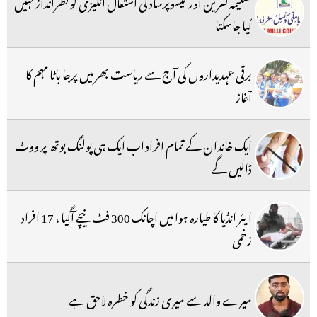
تسلیمہ نسرین اور کیشوپرساد کی اشتعال انگیزی کو نظرانداز نہیں
کیا جاسکتا
برقی عہدیداروں کی آج سے ریاست بھر میں پرجا باٹا مہم کا
آغاز
ایک خاندان کے تمام افراد اب ایک ہی پولنگ بوتھ پر ووٹ
ڈالیں گے
ایئر انڈیا کا طیارہ ہوا میں اچانک 300 فٹ نیچے آگیا ، 17 افراد
زخمی
میرے والد سے میری زندگی کو خطرہ لاحق ہے