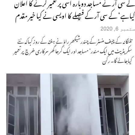
کے سی آر نے مساجد دوبارہ اسی پر تعمیر کرنے کا اعلان
کیاہے‘ کے سی آر کے فیصلے کا اویسی نے کیا خیر مقدم
ستمبر 6, 2020
تلنگانہ کے چیف منسٹر کے چندرشیکھر راؤ نے ہفتہ کے روز کہاکہ نئے
سکریٹریٹ میں ایک مندر‘ مساجد اور ایک گرجا گھر سرکاری خر چ پر تعمیر
کیاجائے گا۔ رکن