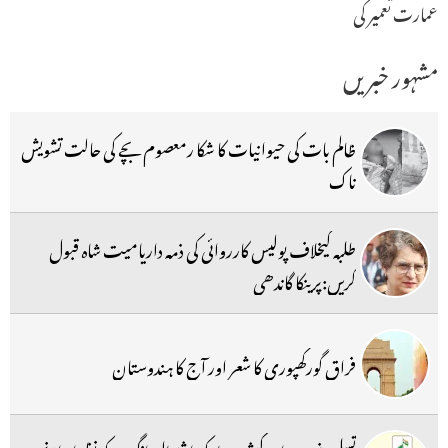
عمارت تعمیر کی
مشہور خبریں
ظالم بات کی حیوانیات کا شکا رمعصوم بچے کی حالت تشویش
ناک
طلبہ کیخلاف پولیس کارروائی کی ذمہ داریامیت شاہ قبول
کریں:پرینکا گاندھی
فراق گورکھپوری کا شعر اور آج کا ہندوستان