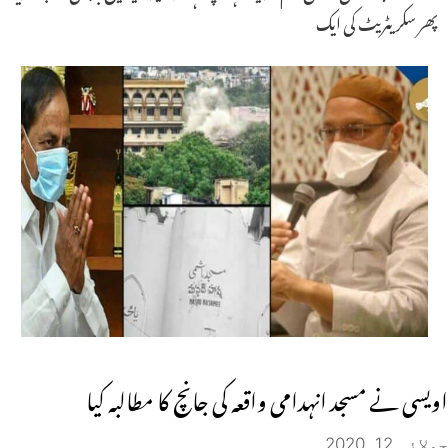
پھر سکریٹریٹ کی ایک
اویسی نے مسجد انہدامی واقعہ کی جانچ کا مطالبہ کیا
جولائی 12, 2020