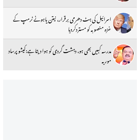
اسرائیل کی ہٹ دھرمی برقرار، نیتن یاہونے ٹرمپ کے
غزہ منصوبہ کو مستردکردیا
مدرسہ کہیں بھی ہو، دہشت گردی کو ہوا دیتا ہے:کیشو پرساد
موریہ