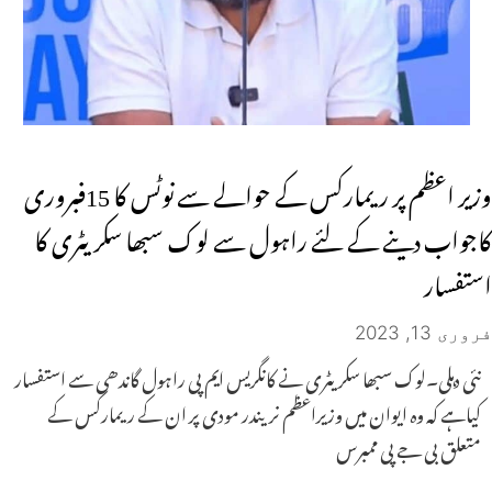
وزیر اعظم پر ریمارکس کے حوالے سے نوٹس کا 15فبروری
کاجواب دینے کے لئے راہول سے لوک سبھا سکریٹری کا
استفسار
فروری 13, 2023
نئی دہلی۔لوک سبھا سکریٹری نے کانگریس ایم پی راہول گاندھی سے استفسار
کیاہے کہ وہ ایوان میں وزیراعظم نریندر مودی پر ان کے ریمارکس کے
متعلق بی جے پی ممبرس