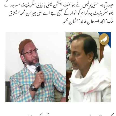
حیدرآباد۔ سٹی پولیس نے جوائنٹ ایکشن کمیٹی بازیابی سکریٹریٹ مساجد کے
چلو سکریٹریٹ پروگرام کو اتوار کے صبح جے اے سی چیرمن محمدمشتاق
ملک‘ امجد اللہ خان خالد‘ عثمان محمد