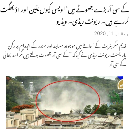
کے سی آر بڑے جھوٹے ہیں‘ اویسی کیوں یقین اور اؤ بھگت
کررہے ہیں۔ ریونت ریڈی۔ ویڈیو
جولائی 11, 2020
قدیم سکریٹریٹ کے احاطے میں موجودہ مساجد اور مندر کے انہدام پر رکن
پارلیمنٹ ریونت ریڈی نے کہاکہ ”کے سی آر جھوٹ بولتے ہیں مگر اسد بھائی
کے سی آر