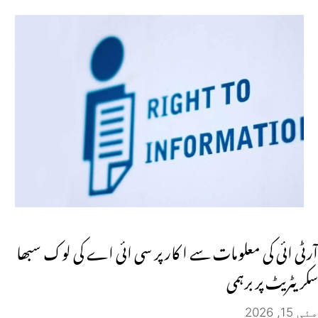
آرٹی ائی کی معلومات سے ا کار پر سی ائی اے کی لوک سبھا
سکریٹریٹ پر برہمی
مئی 15, 2026