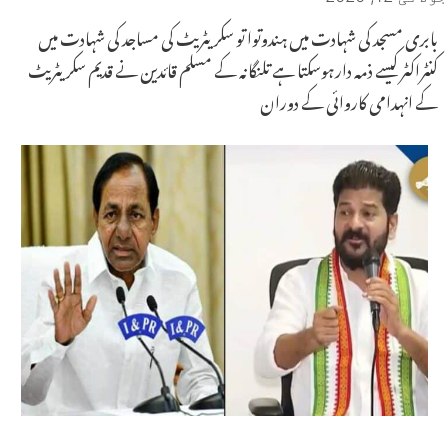
بابری مسجد کی شہادت میں ہندوتوا تو سکریٹریٹ کی مساجد کی شہادت میں
کنٹراکٹر کیسے ذمہ دارہوسکتا ہے تلنگانہ کے مسلم قائدین نے قدیم سکریٹریٹ
کے انہدامی کاروائی کے دوران