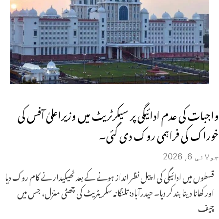
واجبات کی عدم ادائیگی پر سیکرٹریٹ میں وزیراعلیٰ آفس کی
خوراک کی فراہمی روک دی گئی۔
جولائی 6, 2026
قسطوں میں ادائیگی کی اپیل نظر انداز ہونے کے بعد ٹھیکیدار نے کام روک دیا
اور کھانا دینا بند کر دیا۔ حیدرآباد: تلنگانہ سکریٹریٹ کی چھٹی منزل، جس میں
چیف