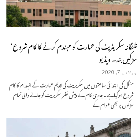
تلنگانہ سکریٹریٹ کی عمارت کو مہندم کرنے کا کام شروع‘
سڑکیں بند۔ ویڈیو
جولائی 7, 2020
منگل کی ابتدائی ساعتوں میں سکریریٹ کی قدیم عمارت کے انہدام کا کام
شروع ہوگیاہے۔ جاری کام کے پیش نظر سکریریٹ کو جانے والی تمام
سڑکوں پر بھی عوام کے