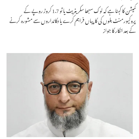
کمیشن کا کہنا ہے کہ لوک سبھا سکریٹریٹ یا تو 1.7 کروڑ روپے کے
پروکیورمنٹ بلوں کی کاپیاں فراہم کرے یا دکانداروں سے مشورہ کرنے
کے بعد انکار کا جواز