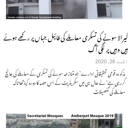
کیرالا سونے کی تسکری معاملے کی فائیل جہاں پر رکھے ہوئے
ہیں وہیں پر لگی آگ
اگست 26, 2020
مذکورہ قومی تحقیقاتی ادارے‘ جو متنازعہ سونے کی تسکری کے معاملے کی جانچ
کررہی ہے‘ نے حال ہی میں سکریٹریٹ کے اس حصہ کا دورہ کیاتھا تاکہ
معاملے کی تفصیلات