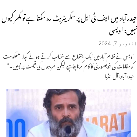
حیدرآباد میں ایف ٹی ایل پر سکریٹریٹ رہ سکتا ہے تو گھر کیوں
نہیں: اویسی
اکتوبر 7, 2024
اویسی نے نظام آباد میں ایک اجتماع سے خطاب کرتے ہوئے کہا، “حکومت
کو مقامات کی خوبصورتی کا کام کرنا چاہیے لیکن غریبوں کی قیمت پر نہیں۔”
حیدرآباد: آل انڈیا