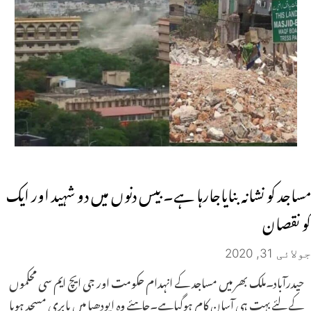
مساجد کو نشانہ بنایاجارہا ہے۔بیس دنوں میں دو شہید اور ایک
کو نقصان
جولائی 31, 2020
حیدرآباد۔ملک بھر میں مساجد کے انہدام حکومت اور جی ایچ ایم سی محکموں
کے لئے بہت ہی آسان کام ہوگیاہے۔چاہئے وہ ایودھیا میں بابری مسجد ہویا