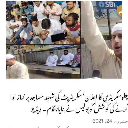
چلوسکریٹری کا اعلان‘ سکریٹریٹ کی شہید مساجد پر نماز ادا
کرنے کی کوشش کوپولیس نے بنایاناکام۔ ویڈیو
جنوری 24, 2021