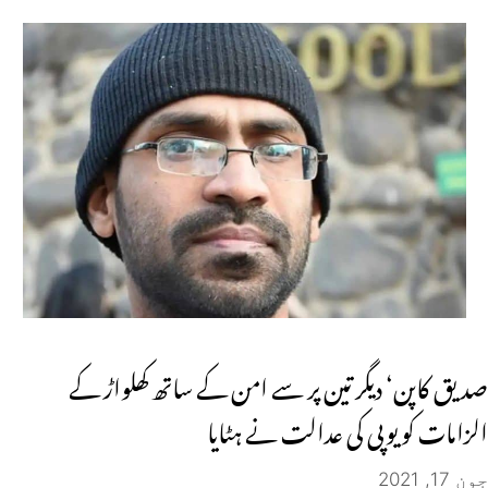
صدیق کاپن‘ دیگر تین پر سے امن کے ساتھ کھلواڑ کے
الزامات کو یوپی کی عدالت نے ہٹایا
جون 17, 2021