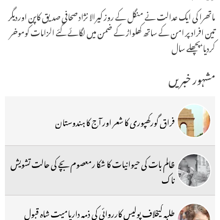
ماتھرا کی ایک عدالت نے منگل کے روز کیرالا نژاد صحافی صدیق کاپن اوردیگر
تین افراد پر امن کے ساتھ کھلواڑ کے ضمن میں لگائے گئے الزامات کوموخر
کردیا‘پچھلے سال
مشہور خبریں
فراق گورکھپوری کا شعر اور آج کا ہندوستان
ظالم بات کی حیوانیات کا شکا رمعصوم بچے کی حالت تشویش
ناک
طلبہ کیخلاف پولیس کارروائی کی ذمہ داریامیت شاہ قبول