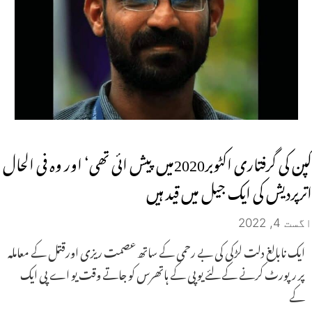
کپن کی گرفتاری اکٹوبر2020میں پیش ائی تھی‘ اور وہ فی الحال
اترپردیش کی ایک جیل میں قید ہیں
اگست 4, 2022
ایک نابالغ دلت لڑکی کی بے رحمی کے ساتھ عصمت ریزی اورقتل کے معاملہ
پر رپورٹ کرنے کے لئے یوپی کے ہاتھرس کو جاتے وقت یو اے پی ایک
کے