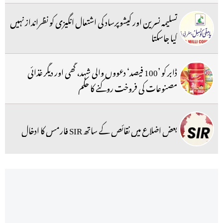
تسلیمہ نسرین اور کیشوپرساد کی اشتعال انگیزی کو نظرانداز نہیں
کیا جاسکتا
ڈابر کو ’100 فیصد‘ دعووں والی شہد، گھی اور دیگر غذائی
مصنوعات کی فروخت روکنے کا حکم
بعض اضلاع میں نقائص کے ساتھ SIR فارمس کا ادخال