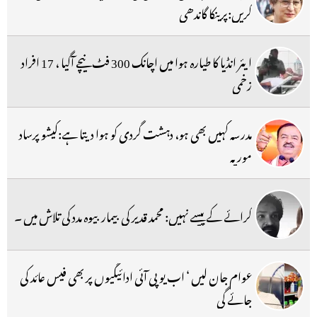
کریں:پرینکا گاندھی
ایئر انڈیا کا طیارہ ہوا میں اچانک 300 فٹ نیچے آگیا ، 17 افراد
زخمی
مدرسہ کہیں بھی ہو، دہشت گردی کو ہوا دیتا ہے:کیشو پرساد
موریہ
کرائے کے پیسے نہیں: محمد قدیر کی بیمار بیوہ مدد کی تلاش میں ۔
عوام جان لیں ‘ اب یو پی آئی ادائیگیوں پر بھی فیس عائد کی
جائے گی