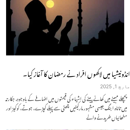
انڈونیشیا میں لاکھوں افراد نے رمضان کا آغاز کیا۔
مارچ 1, 2025
پچھلے مہینے میں کھانے پینے کی اشیاء کی قیمتوں میں اضافے کے باوجود، جکارتہ
میں تاناہ ابنگ جیسی مشہور مارکیٹیں چھٹی سے پہلے کپڑے، جوتے، کوکیز اور
مٹھائیاں خریدنے والے