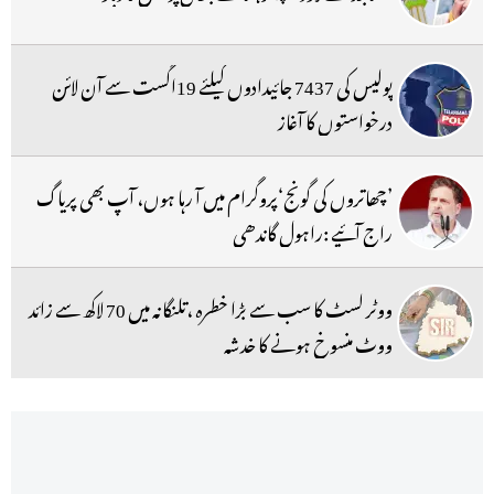
پولیس کی 7437 جائیدادوں کیلئے 19اگست سے آن لائن
درخواستوں کا آغاز
’چھاتروں کی گونج‘پروگرام میں آ رہا ہوں، آپ بھی پریاگ
راج آئیے :راہول گاندھی
ووٹر لسٹ کا سب سے بڑا خطرہ ،تلنگانہ میں 70 لاکھ سے زائد
ووٹ منسوخ ہونے کا خدشہ