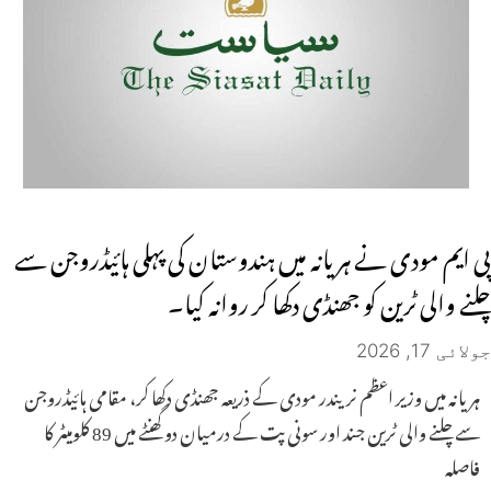
پی ایم مودی نے ہریانہ میں ہندوستان کی پہلی ہائیڈروجن سے
چلنے والی ٹرین کو جھنڈی دکھا کر روانہ کیا۔
جولائی 17, 2026
ہریانہ میں وزیر اعظم نریندر مودی کے ذریعہ جھنڈی دکھا کر، مقامی ہائیڈروجن
سے چلنے والی ٹرین جند اور سونی پت کے درمیان دو گھنٹے میں 89 کلومیٹر کا
فاصلہ