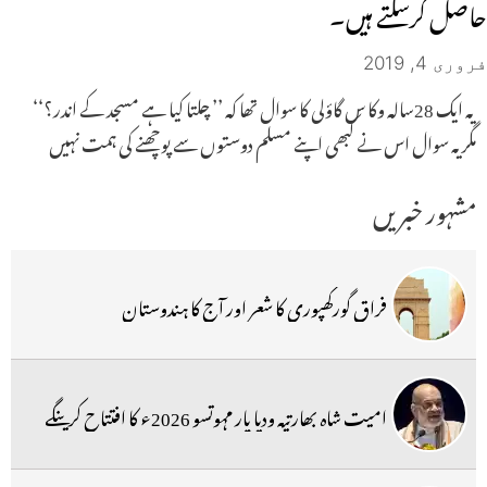
حاصل کرسکتے ہیں۔
فروری 4, 2019
یہ ایک 28سالہ وکا س گاؤلی کا سوال تھا کہ ’’ چلتا کیا ہے مسجد کے اندر؟‘‘
مگریہ سوال اس نے کبھی اپنے مسلم دوستوں سے پوچھنے کی ہمت نہیں
مشہور خبریں
فراق گورکھپوری کا شعر اور آج کا ہندوستان
امیت شاہ بھارتیہ ودیا پار مہوتسو 2026ء کا افتتاح کرینگے