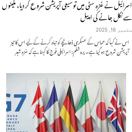
اسرائیل نے غزہ سٹی میں توسیعی آپریشن شروع کر دیا، مکینوں
سے نکل جانے کی اپیل
ستمبر 16, 2025
اس نے کہا کہ حماس کے عسکری ڈھانچے کو تباہ کرنے کے لیے اس کا تیز
آپریشن شروع ہو گیا ہے۔ یروشلم: اسرائیلی فوج کا کہنا ہے کہ غزہ شہر