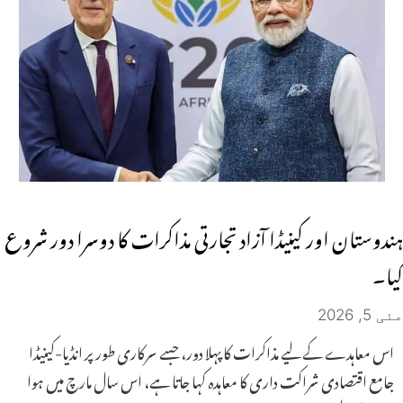
ہندوستان اور کینیڈا آزاد تجارتی مذاکرات کا دوسرا دور شروع
کیا۔
مئی 5, 2026
اس معاہدے کے لیے مذاکرات کا پہلا دور، جسے سرکاری طور پر انڈیا-کینیڈا
جامع اقتصادی شراکت داری کا معاہدہ کہا جاتا ہے، اس سال مارچ میں ہوا