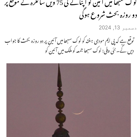
لوک سبھا میں آئین کو اپنانے کی 75 ویں سالگرہ کے موقع پر
دو روزہ بحث شروع ہوگی
دسمبر 13, 2024
توقع ہے کہ پی ایم مودی ہفتہ کو لوک سبھا میں آئین پر دو روزہ بحث کا جواب
دیں گے۔ نئی دہلی: لوک سبھا جمعہ کو ملک میں آئین کو