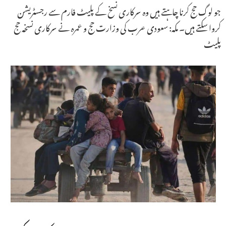
جو لوگ حج کرنا چاہتے ہیں وہ سرکاری نسخ کے پلیٹ فارم سے رجسٹریشن
کروا سکتے ہیں۔ مکہ: سعودی عرب کی وزارت حج و عمرہ نے سرکاری نسخہ حج
پلیٹ