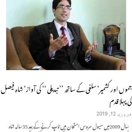
جموں اور کشمیر‘ سلفی کے ساتھ ’’ تبدیلی ‘‘ کی آواز‘ شاہ فیصل
کی پہلا قدم
فروری 12, 2019
سال 2009میں سیول سروس امتحان میں ٹاپ کرنے کے بعد 35سالہ شاہ