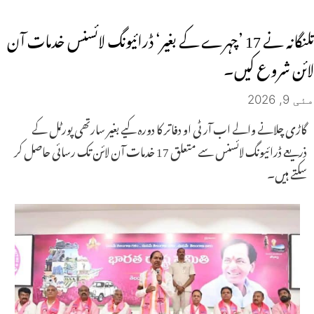
تلنگانہ نے 17 ’چہرے کے بغیر‘ ڈرائیونگ لائسنس خدمات آن
لائن شروع کیں۔
مئی 9, 2026
گاڑی چلانے والے اب آر ٹی او دفاتر کا دورہ کیے بغیر سارتھی پورٹل کے
ذریعے ڈرائیونگ لائسنس سے متعلق 17 خدمات آن لائن تک رسائی حاصل کر
سکتے ہیں۔