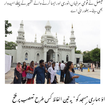
فیصل نے قومی سرخیاں بٹوری اور ایسا کرنے والے کشمیر کے پہلے امیدوار
بھی بنے۔ بطور ائی اے
اؤ ہماری مسجد کو ‘ یہ تین الفاظ کس طرح تعصب پر فتح