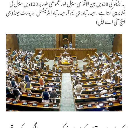
یہ انڈیگو کی 38ویں بین الاقوامی منزل اور مجموعی طور پر 128ویں منزل کی
نشاندہی کرتا ہے۔ حیدرآباد: جی ایم آر حیدرآباد انٹرنیشنل ایرپورٹ لمیٹڈ (جی
ایچ آئی اے ایل)