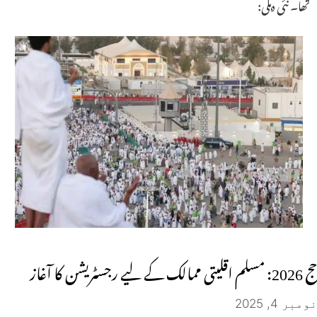
تھا۔ نئی دہلی:
حج 2026: مسلم اقلیتی ممالک کے لیے رجسٹریشن کا آغاز
نومبر 4, 2025