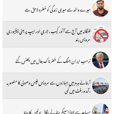
میرے والد سے میری زندگی کو خطرہ لاحق ہے
تلنگانہ میں آج سے آٹو، کیب ، لاری اور ایپ پر مبنی ڈیلیوری
سرویس بند
ٹرمپ ایران جنگ کے خطرناک جال میں پھنس گئے
آبنائے ہرمز میں جہازوں سے سرویس فیس وصولی کا منصوبہ
،آمد ورفت میں کمی
مساجد سے لاؤڈ اسپیکر ہٹانے بنگال پولیس کا دباؤ