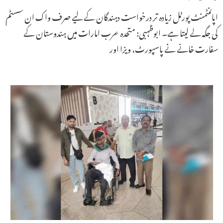
اپائنٹمنٹ پورٹل زیادہ تر درخواست دہندگان کے لیے صرف واک ان سسٹم
کی جگہ لے لیتا ہے۔ ابوظہبی: متحدہ عرب امارات میں ہندوستان کے
سفارت خانے نے پاسپورٹ، ویزا اور