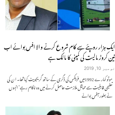
ایک ہزار روپئے سے کام شروع کرنے والا افس بوائے اب
تین کروڑ مالیت کی کمپنی کا مالک ہے
نومبر 10, 2019
موتو کمار ے 1992میں فزیکس کی ڈگری کے ساتھ گریجویٹ کیاتھا۔ ا ن کی
تعلیمی قابلیت سے مماثل ملازمت حاصل کرنے میں وہ ناکام رہے‘ انہوں
نے بطور آفس بوائے