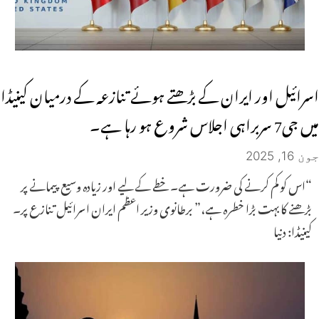
اسرائیل اور ایران کے بڑھتے ہوئے تنازعہ کے درمیان کینیڈا
میں جی7 سربراہی اجلاس شروع ہو رہا ہے۔
جون 16, 2025
“اس کو کم کرنے کی ضرورت ہے۔ خطے کے لیے اور زیادہ وسیع پیمانے پر
بڑھنے کا بہت بڑا خطرہ ہے،” برطانوی وزیر اعظم ایران اسرائیل تنازع پر۔
کینیڈا: دنیا