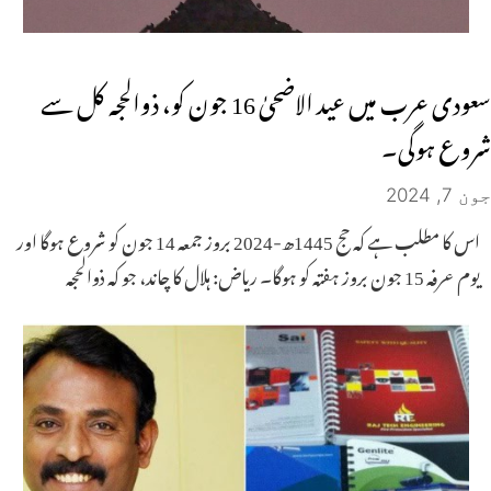
سعودی عرب میں عید الاضحیٰ 16 جون کو، ذوالحجہ کل سے
شروع ہوگی۔
جون 7, 2024
اس کا مطلب ہے کہ حج 1445ھ-2024 بروز جمعہ 14 جون کو شروع ہوگا اور
یوم عرفہ 15 جون بروز ہفتہ کو ہوگا۔ ریاض: ہلال کا چاند، جو کہ ذوالحجہ