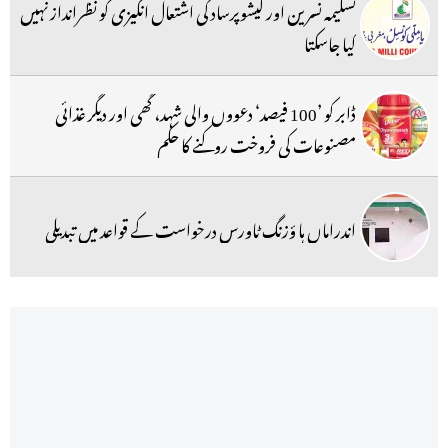
تسلیمہ نسرین اور کیشوپرساد کی اشتعال انگیزی کو نظرانداز نہیں
کیا جاسکتا
ڈابر کو ’100 فیصد‘ دعووں والی شہد، گھی اور دیگر غذائی
مصنوعات کی فروخت روکنے کا حکم
اندراماں ہا ؤزنگ ٹاورس درخواست کے قواعد میں تبدیلی