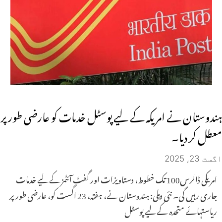
ہندوستان نے امریکہ کے لیے پوسٹل خدمات کو عارضی طور پر
معطل کر دیا۔
اگست 23, 2025
امریکی ڈالرس100 تک خطوط، دستاویزات اور گفٹ آئٹمز کے لیے خدمات
جاری رہیں گی۔ نئی دہلی: ہندوستان نے، ہفتہ، 23 اگست کو، عارضی طور پر
ریاستہائے متحدہ کے لیے پوسٹل