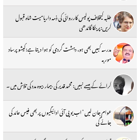
طلبہ کیخلاف پولیس کارروائی کی ذمہ داریامیت شاہ قبول
کریں:پرینکا گاندھی
مدرسہ کہیں بھی ہو، دہشت گردی کو ہوا دیتا ہے:کیشو پرساد
موریہ
کرائے کے پیسے نہیں: محمد قدیر کی بیمار بیوہ مدد کی تلاش میں ۔
عوام جان لیں ‘ اب یو پی آئی ادائیگیوں پر بھی فیس عائد کی
جائے گی