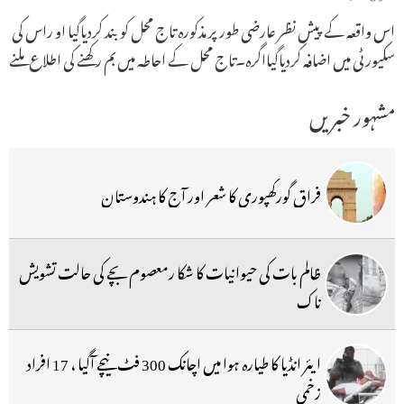
اس واقعہ کے پیش نظر عارضی طور پر مذکورہ تاج محل کو بند کردیاگیا او راس کی
سکیورٹی میں اضافہ کردیاگیااگرہ۔تاج محل کے احاطہ میں بم رکھنے کی اطلاع ملنے
مشہور خبریں
فراق گورکھپوری کا شعر اور آج کا ہندوستان
ظالم بات کی حیوانیات کا شکا رمعصوم بچے کی حالت تشویش
ناک
ایئر انڈیا کا طیارہ ہوا میں اچانک 300 فٹ نیچے آگیا ، 17 افراد
زخمی