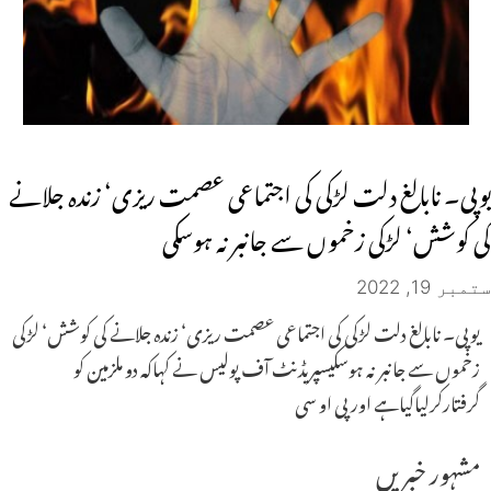
یوپی۔ نابالغ دلت لڑکی کی اجتماعی عصمت ریزی‘ زندہ جلانے
کی کوشش‘ لڑکی زخموں سے جانبر نہ ہوسکی
ستمبر 19, 2022
یوپی۔ نابالغ دلت لڑکی کی اجتماعی عصمت ریزی‘ زندہ جلانے کی کوشش‘ لڑکی
زخموں سے جانبر نہ ہوسکیسپریڈنٹ آف پولیس نے کہاکہ دو ملزمین کو
گرفتارکرلیاگیاہے اور پی او سی
مشہور خبریں