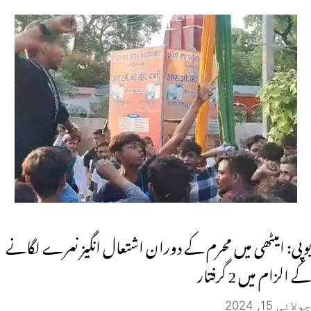
یوپی: امیٹھی میں محرم کے دوران اشتعال انگیز نعرے لگانے
کے الزام میں 2 گرفتار
جولائی 15, 2024