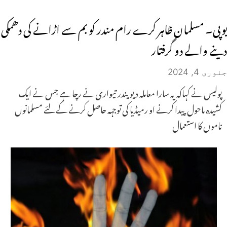
یوپی۔ مسلمان ظاہر کرے رام مندر کو بم سے اڑانے کی دھمکی
دینے والے دو گرفتار
جنوری 4, 2024
پولیس نے کہاکہ یہ سارا معاملہ دیویندر تیواری نے رچا ہے جس نے ایک
کشیدہ ماحول پیدا کرنے او رمیڈیا کی توجہہ حاصل کرنے کے لئے مسلمانوں
ناموں کا استعمال