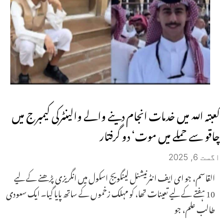
کعبتہ اللہ میں خدمات انجام دینے والے والینٹرکی کیمبرج میں
چاقو سے حملے میں موت‘ دو گرفتار
اگست 6, 2025
القاسم، جو ای ایف انٹرنیشنل لینگویج اسکول میں انگریزی پڑھنے کے لیے
10 ہفتے کے لیے تعینات تھا، کو مہلک زخموں کے ساتھ پایا گیا۔ ایک سعودی
طالب علم، جو