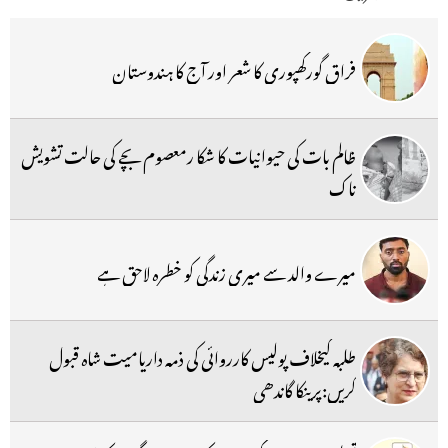
فراق گورکھپوری کا شعر اور آج کا ہندوستان
ظالم بات کی حیوانیات کا شکا رمعصوم بچے کی حالت تشویش
ناک
میرے والد سے میری زندگی کو خطرہ لاحق ہے
طلبہ کیخلاف پولیس کارروائی کی ذمہ داریامیت شاہ قبول
کریں:پرینکا گاندھی