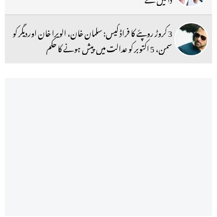
3 کروڑ روپئے کا فراڈ کیس: سلمان خان، الویرا خان اوردیگر کو
سمن، 5 اکتوبر کو عدالت میں پیش ہونے کا حکم