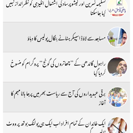
تسلیمہ نسرین اور کیشوپرساد کی اشتعال انگیزی کو نظرانداز نہیں
کیا جاسکتا
مساجد سے لاؤڈ اسپیکر ہٹانے بنگال پولیس کا دباؤ
راہول گاندھی کے ’’چھاتروں کی گونج‘‘ پروگرام کو منسوخ
کردیا گیا
برقی عہدیداروں کی آج سے ریاست بھر میں پرجا باٹا مہم کا
آغاز
ایک خاندان کے تمام افراد اب ایک ہی پولنگ بوتھ پر ووٹ
ڈالیں گے