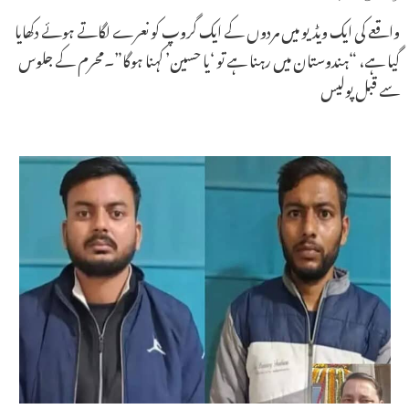
واقعے کی ایک ویڈیو میں مردوں کے ایک گروپ کو نعرے لگاتے ہوئے دکھایا
گیا ہے، “ہندوستان میں رہنا ہے تو ‘یا حسین’ کہنا ہوگا”۔محرم کے جلوس
سے قبل پولیس