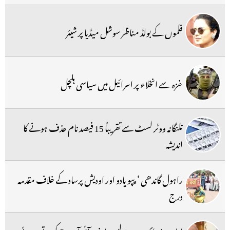
فلموں کے بولڈ مناظر سوشل میڈیا پر شیئر
غزہ سے انخلاء پر اسرائیل میں سیاسی ہلچل
تلنگانہ ووٹر لسٹ سے تقریباً 15 فیصد نام حذف ہونے کا
اندیشہ
راہول گاندھی ‘ پپو یادو اور اودیش پرساد کے خلاف مقدمہ
درج