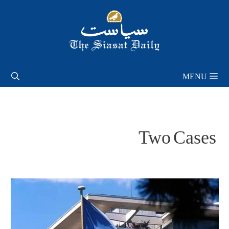
Skip
to
content
MENU
Two Cases