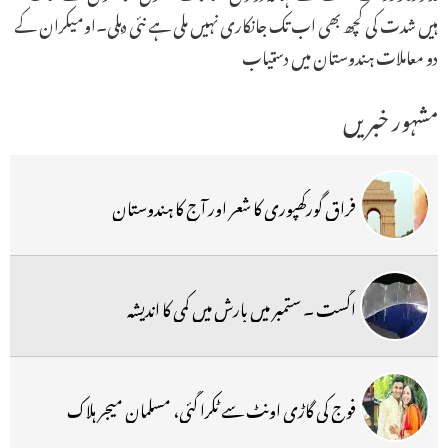
ہیں شدت کی کچھ بھی اب تک جانکاری نہیں ملی ہے نئی دہلی۔اومیکران کے
دو معاملات ہندوستان میں دستیاب
مشہور خبریں
فراق گورکھپوری کا شعر اور آج کا ہندوستان
اگست ۔ ستمبر میں بارش میں کمی کا اندیشہ
فوج کی گاڑی اونٹ سے ٹکرا گئی، مسلمان میجر ہلاک