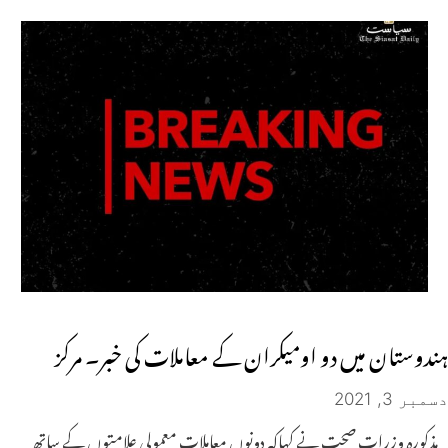
ہندوستان میں دو اومیکران کے معاملات کی خبر۔ مرکز
دسمبر 3, 2021
مذکورہ وزرات صحت نے کہاکہ دونوں معاملات معمولی علامتوں کے ساتھ