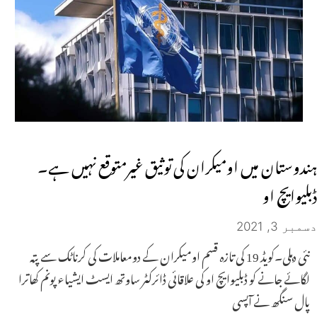
ہندوستان میں اومیکران کی توثیق غیرمتوقع نہیں ہے۔
ڈبلیوایچ او
دسمبر 3, 2021
نئی دہلی۔کویڈ 19 کی تازہ قسم اومیکران کے دومعاملات کی کرناٹک سے پتہ
لگائے جانے کو ڈبلیوایچ او کی علاقائی ڈائرکٹر ساوتھ ایسٹ ایشیاء پونم کھاترا
پال سنگھ نے آپسی