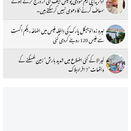
اداریہ: پی ایم مودی پولیس ایف آئی آر درج کرتے ہوئے
'معاف کرنے' کا دعوی نہیں کرسکتے ہیں۔
نہرو زوالوجیکل پارک کی داخلہ فیس میں اضافہ ، یکم اگست
سے فیس 120 روپئے کردی گئی
کیرالا کے کئی اضلاع میں شدید بارش‘ زمین کھسکنے کے
واقعات ‘7 افراد ہلاک