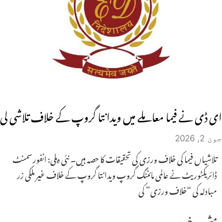
ای ڈی نے فیما معاملے میں ویدانتا گروپ کے خلاف تلاشی لی
جون 2, 2026
تلاشیاں فیما کی خلاف ورزی کی تحقیقات کا حصہ ہیں۔ نئی دہلی: انفورسمنٹ
ڈائریکٹوریٹ نے عالمی مائننگ گروپ ویدانتا گروپ کے خلاف غیر ملکی زر
مبادلہ کی “خلاف ورزی” کی
مشہور خبریں