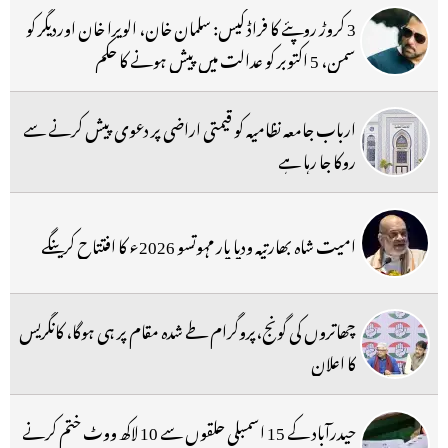
3 کروڑ روپئے کا فراڈ کیس: سلمان خان، الویرا خان اوردیگر کو
سمن، 5 اکتوبر کو عدالت میں پیش ہونے کا حکم
ارباب جامعہ نظامیہ کو قیمتی اراضی پر دعوی پیش کرنے سے
روکا جا رہا ہے
امیت شاہ بھارتیہ ودیا پار مہوتسو 2026ء کا افتتاح کرینگے
چھاتروں کی گونج،پروگرام طے شدہ مقام پر ہی ہوگا، کانگریس
کا اعلان
حیدرآباد کے 15 اسمبلی حلقوں سے 10 لاکھ ووٹ ختم کرنے