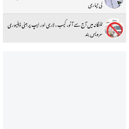
کی تیاری
تلنگانہ میں آج سے آٹو، کیب ، لاری اور ایپ پر مبنی ڈیلیوری
سرویس بند