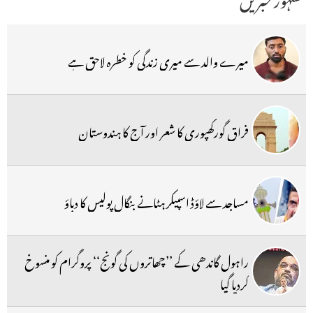
میرے والد سے میری زندگی کو خطرہ لاحق ہے
فراق گورکھپوری کا شعر اور آج کا ہندوستان
مساجد سے لاؤڈ اسپیکر ہٹانے بنگال پولیس کا دباؤ
راہول گاندھی کے ’’چھاتروں کی گونج‘‘ پروگرام کو منسوخ
کردیا گیا