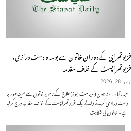
فزیوتھراپی کے دوران خاتون سے بوسہ و دست درازی،
فزیوتھراپسٹ کے خلاف مقدمہ
جون 28, 2026
حیدرآباد ۔ 27 جون (سیاست نیوز) علاج کے نام پر خاتون سے مبینہ طور پر
دست درازی کرنے والے ایک فزیوتھراپسٹ کے خلاف مقدمہ درج کرلیا
ہے۔ خاتون کی شکایت