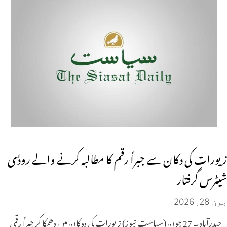
زیورات کی دکان سے جبراً رقم کا مطالبہ کرنے والے روڈی
شیٹرس گرفتار
جون 28, 2026
حیدرآباد ۔ 27 جون (سیاست نیوز) زیورات کی دوکان میں دھمکا کر جبراً رقمی