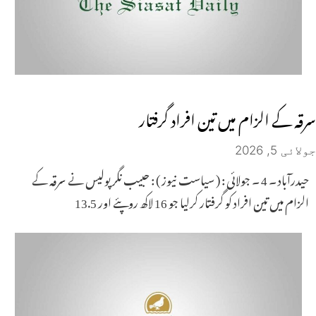
سرقہ کے الزام میں تین افراد گرفتار
جولائی 5, 2026
حیدرآباد ۔ 4 ۔ جولائی : ( سیاست نیوز ) : حبیب نگر پولیس نے سرقہ کے
الزام میں تین افراد کو گرفتار کرلیا جو 16 لاکھ روپئے اور 13.5