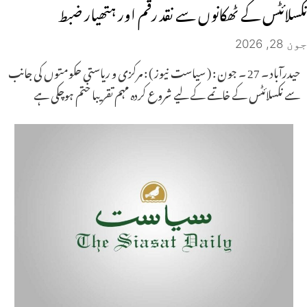
نکسلائٹس کے ٹھکانوں سے نقد رقم اور ہتھیار ضبط
جون 28, 2026
حیدرآباد ۔ 27 ۔ جون : ( سیاست نیوز ) : مرکزی و ریاستی حکومتوں کی جانب
سے نکسلائٹس کے خاتمے کے لیے شروع کردہ مہم تقریبا ختم ہوچکی ہے