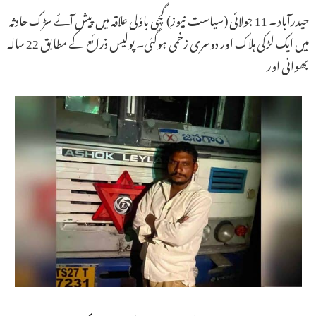
حیدرآباد ۔ 11 جولائی (سیاست نیوز) گچی باؤلی علاقہ میں پیش آئے سڑک حادثہ
میں ایک لڑکی ہلاک اور دوسری زخمی ہوگئی۔ پولیس ذرائع کے مطابق 22 سالہ
بھوانی اور