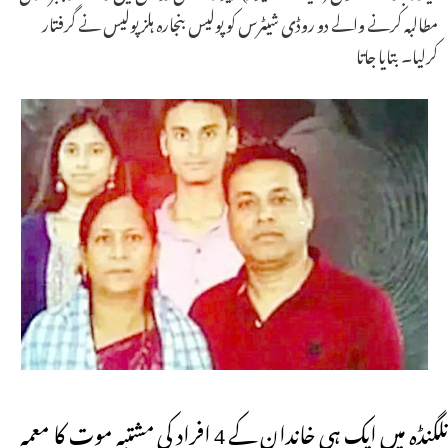
مطالبہ کرنے والے دو روڈی شیٹرس کو پولیس بنجارہ ہلز پولیس نے گرفتار
کرلیا۔ بتایا جاتا
نلگنڈہ میں ایک ہی خاندان کے 4 افراد کی مشتبہ موت کا معمہ