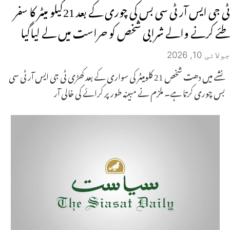
ٹی جی ایس آر ٹی سی بس کی چوری کے بعد 21کیلو میٹر کا سفر
طئے کرنے والے شرابی شخص کو حراست میں لے لیاگیا
جولائی 10, 2026
نشے میں دھت شخص 21 کلومیٹر کی سواری کے بعد کھڑی ٹی جی ایس آر ٹی سی
بس چوری کرتا ہے۔ ملزم نے مبینہ طور پر کرائے کی خالی آر