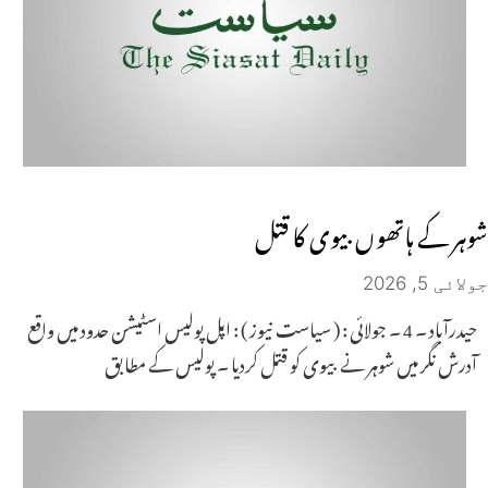
شوہر کے ہاتھوں بیوی کا قتل
جولائی 5, 2026
حیدرآباد ۔ 4 ۔ جولائی : ( سیاست نیوز ) : اپل پولیس اسٹیشن حدود میں واقع
آدرش نگر میں شوہر نے بیوی کو قتل کردیا ۔ پولیس کے مطابق