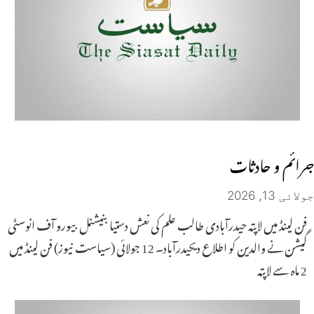
جرائم و حادثات
جولائی 13, 2026
فن لینڈ میں لاپتہ حیدرآبادی طالب علم کی نعش دستیابنیشنل بیورو آف انوسٹی
گیشن نے والدین کو اطلاع دیحیدرآباد۔ 12 جولائی (سیاست نیوز) فن لینڈ میں
2 ماہ سے لاپتہ