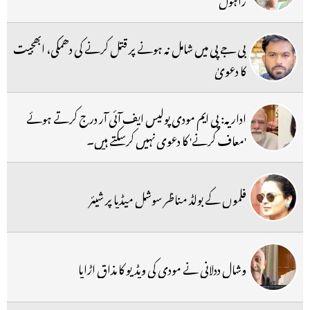
بی جے پی میں شامل نہ ہونے پر قتل کرنے کی دھمکی، ابھجیت
کا دعویٰ
اداریہ: پی ایم مودی پولیس ایف آئی آر درج کرتے ہوئے
'معاف کرنے' کا دعوی نہیں کرسکتے ہیں۔
فلموں کے بولڈ مناظر سوشل میڈیا پر شیئر
وشال ددلانی نے مودی کی ویڈیو کا مذاق اڑایا