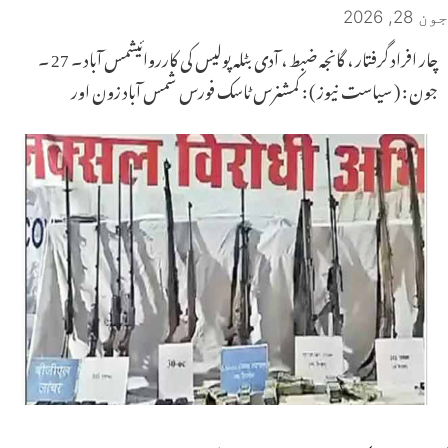
جون 28, 2026
چار افراد گرفتار ، گانجہ ضبط ، آدی بٹلہ پولیس کی کارروائیشمس آباد ۔ 27 ۔
جون : ( سیاست نیوز ) : کمشنرس ٹاسک فورس شمس آباد زون اور