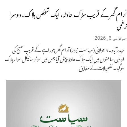
آرام گھر کے قریب سڑک حادثہ، ایک شخص ہلاک، دوسرا
زخمی
جولائی 6, 2026
حیدرآباد۔ 5 جولائی (سیاست نیوز) آرام گھر چوراہے کے قریب صبح کی
اولین ساعتوں میں ایک سڑک حادثہ پیش آیا جس میں موٹر سائیکل سوار ہلاک
ہوگیا۔ تفصیلات کے مطابق