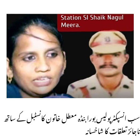
سب انسپکٹر پولیس بورا بنڈہ معطل خاتون کانسٹبل کے ساتھ
ناجائز تعلقات کا شاخسانہ