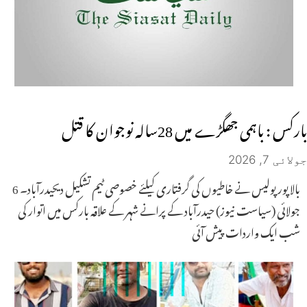
بارکس : باہمی جھگڑے میں 28سالہ نوجوان کا قتل
جولائی 7, 2026
بالاپور پولیس نے خاطیوں کی گرفتاری کیلئے خصوصی ٹیم تشکیل دیحیدرآباد۔ 6
جولائی (سیاست نیوز) حیدرآباد کے پرانے شہر کے علاقہ بارکس میں اتوار کی
شب ایک واردات پیش آئی