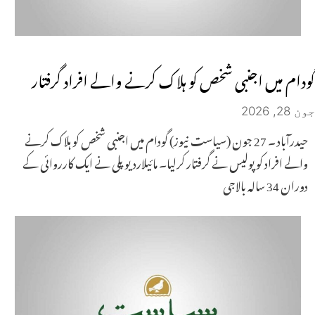
گودام میں اجنبی شخص کو ہلاک کرنے والے افراد گرفتار
جون 28, 2026
حیدرآباد ۔ 27 جون (سیاست نیوز) گودام میں اجنبی شخص کو ہلاک کرنے
والے افراد کو پولیس نے گرفتار کرلیا۔ مائیلاردیو پلی نے ایک کارروائی کے
دوران 34 سالہ بالاجی