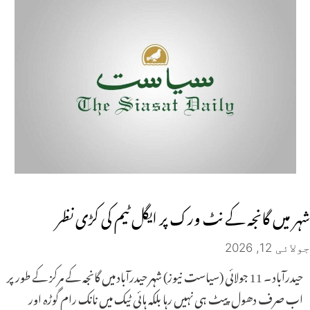
شہر میں گانجہ کے نٹ ورک پر ایگل ٹیم کی کڑی نظر
جولائی 12, 2026
حیدرآباد ۔ 11 جولائی (سیاست نیوز) شہر حیدرآباد میں گانجہ کے مرکز کے طور پر
اب صرف دھول پیٹ ہی نہیں رہا بلکہ ہائی ٹیک میں نانک رام گوڑہ اور