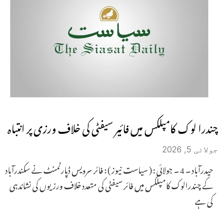
چندرا لوک کامپلکس میں فائیر سیفٹی کی خلاف ورزی پر انتباہ
جولائی 5, 2026
حیدرآباد ۔ 4 ۔ جولائی : ( سیاست نیوز ) : فائر سرویس ڈپارٹمنٹ نے سکندرآباد
کے چندرالوک کامپلکس میں فائر سیفٹی کی متعدد خلاف ورزیوں کی نشاندہی
کی ہے