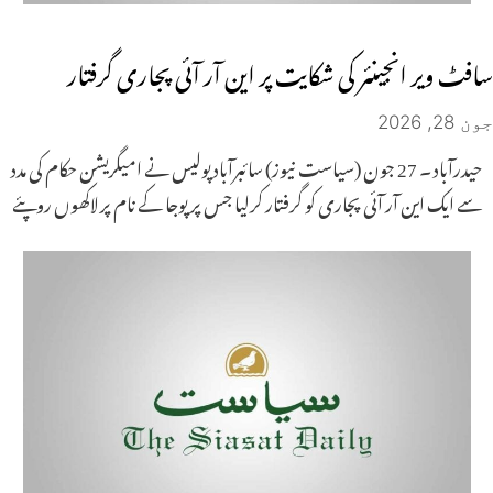
سافٹ ویر انجینئر کی شکایت پر این آر آئی پجاری گرفتار
جون 28, 2026
حیدرآباد ۔ 27 جون (سیاست نیوز) سائبرآباد پولیس نے امیگریشن حکام کی مدد
سے ایک این آر آئی پجاری کو گرفتار کرلیا جس پر پوجا کے نام پر لاکھوں روپئے