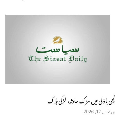
گچی باؤلی میں سڑک حادثہ، لڑکی ہلاک
جولائی 12, 2026