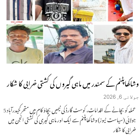
وشاکھاپٹنم کے سمندر میں ماہی گیروں کی کشتی خرابی کا شکار
جولائی 6, 2026
عملہ کو بچانے کے اقدامات، کوسٹ گارڈ کی ٹیمیں بچاؤ کام میں متحرکحیدرآباد 5
جولائی (سیاست نیوز) وشاکھاپٹنم سے ایک اور ماہی گیری کی کشتی انجن میں
خرابی کا شکار