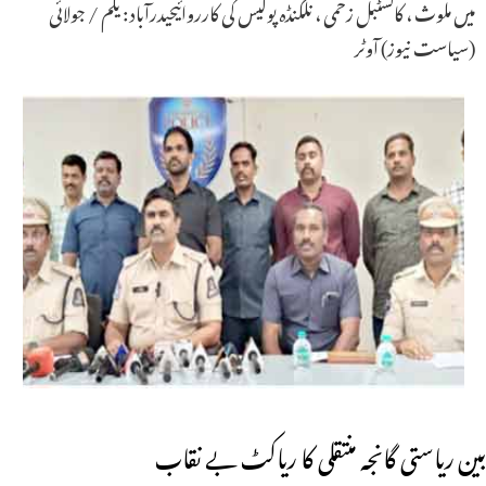
میں ملوث ، کانسٹبل زخمی ، نلگنڈہ پولیس کی کارروائیحیدرآباد : یکم / جولائی
(سیاست نیوز) آوٹر
بین ریاستی گانجہ منتقلی کا ریاکٹ بے نقاب