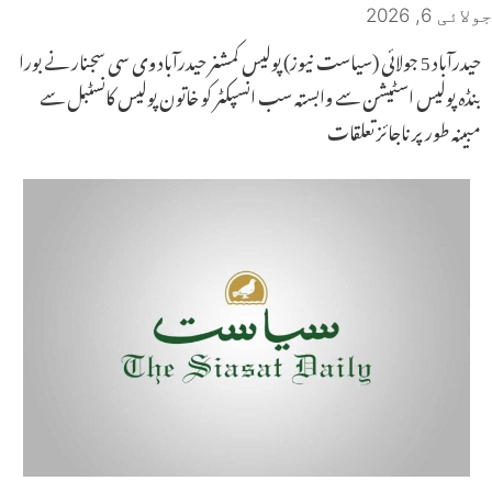
جولائی 6, 2026
حیدرآباد 5 جولائی (سیاست نیوز) پولیس کمشنر حیدرآباد وی سی سجنار نے بورا
بنڈہ پولیس اسٹیشن سے وابستہ سب انسپکٹر کو خاتون پولیس کانسٹبل سے
مبینہ طور پر ناجائز تعلقات