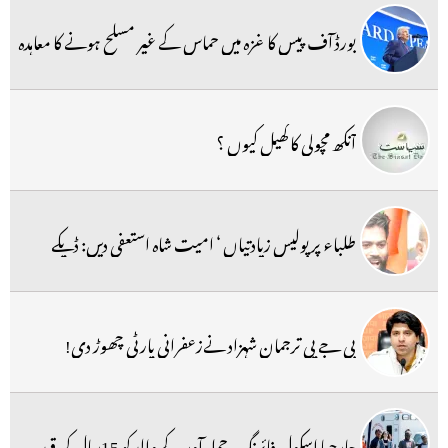
بورڈ آف پیس کا غزہ میں حماس کے غیر مسلح ہونے کا معاہدہ
آنکھ مچولی کا کھیل کیوں ؟
طلباء پر پولیس زیادتیاں ‘ امیت شاہ استعفی دیں: ڈپکے
بی جے پی ترجمان شہزاد نےزعفرانی پارٹی چھوڑ دی!
جارجیا اسکول فائرنگ، حملہ آور کے والد کو 15سال کی قید