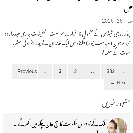
حل
جون 26, 2026
چار روڈی شیٹرس کے بشمول 6 افراد زیرحراست ، تحقیقات جاری حیدرآباد :
/25 جون (سیاست نیوز) نلگنڈہ میں ایک خاندان کے چار افراد کی مشتبہ
موت کے معمہ کو
Page
Page
Page
Page
1
2
3
…
382
Previous
←
→
Next
مشہور خبریں
ملک کے نوجوان حکومت کا سچ جان چکے ہیں: کھرگے ۔
راہول