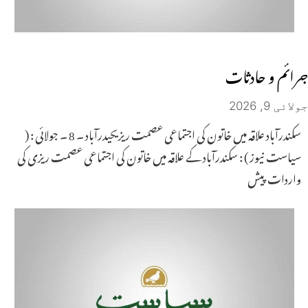
جـــرائـــم و حـــادثــات
جولائی 9, 2026
سکندرآباد علاقہ میں خاتون کی اجتماعی عصمت ریزیحیدرآباد ۔ 8 ۔ جولائی : (
سیاست نیوز ) : سکندرآباد کے علاقہ میں خاتون کی اجتماعی عصمت ریزی کی
واردات پیش