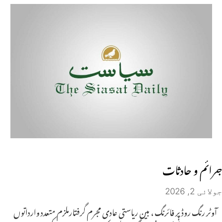
جـــرائـــم و حـــادثــات
جولائی 2, 2026
آوٹر رنگ روڈ پر فائرنگ ، بین ریاستی عادی مجرم گرفتارملزم متعدد وارداتوں