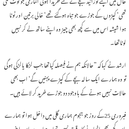
حال میں اپنے نوزائید بچے کے لئے خریدا ہوئی الماری جو ٹوٹ گئی
تھی‘ کپڑوں کے جوڑے جو تباہ ہوگئے تھے‘ خالی برتین اور ٹوٹا
ہوا شیشہ اس میں سے کچھ بھی چیز وہ اپنے ساتھ لے کر نہیں
لوٹاتھا۔
ارشد نے کہاکہ ”حالانکہ ہم نے فیصلہ کیاتھا جب لڑکا یالڑکی ہوگی
تو وہ ہمارے ایک سالہ بچے کے کپڑے پہنیں گے‘ اب بھی
حالات نہیں ہونے کے باوجود دو جوڑے خرید کر لائے ہیں۔
فبروری 25کے روز جو ہجوم ہماری گلی میں داخل ہوا تو ہمارے
پاس کچھ بھی اٹھانے کا وقت نہیں تھا۔ ہمارے پاس اپنی