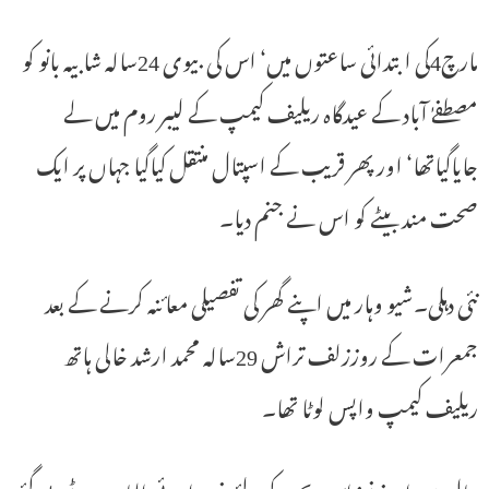
مارچ4کی ابتدائی ساعتوں میں‘ اس کی بیوی 24سالہ شابیہ بانو کو
مصطفےٰ آباد کے عیدگاہ ریلیف کیمپ کے لیبر روم میں لے
جایاگیاتھا‘ اور پھر قریب کے اسپتال منتقل کیاگیا جہاں پر ایک
صحت مند بیٹے کو اس نے جنم دیا۔
نئی دہلی۔شیو وہار میں اپنے گھر کی تفصیلی معائنہ کرنے کے بعد
جمعرات کے روززلف تراش 29سالہ محمد ارشد خالی ہاتھ
ریلیف کیمپ واپس لوٹا تھا۔