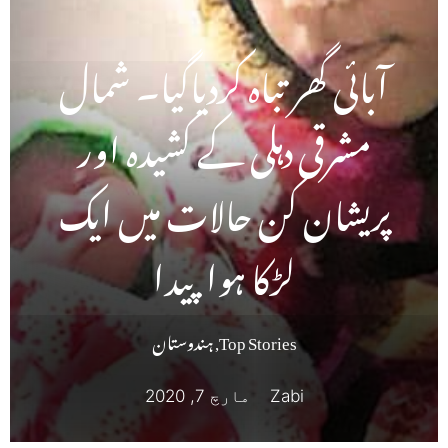
آبائی گھر تباہ کردیاگیا۔ شمال
مشرقی دہلی کے کشیدہ اور
پریشان کن حالات میں ایک
لڑکا ہوا پیدا
Top Stories
,
ہندوستان
Zabi
مارچ 7, 2020