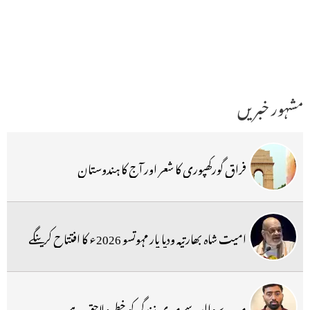
مشہور خبریں
فراق گورکھپوری کا شعر اور آج کا ہندوستان
امیت شاہ بھارتیہ ودیا پار مہوتسو 2026ء کا افتتاح کرینگے
میرے والد سے میری زندگی کو خطرہ لاحق ہے