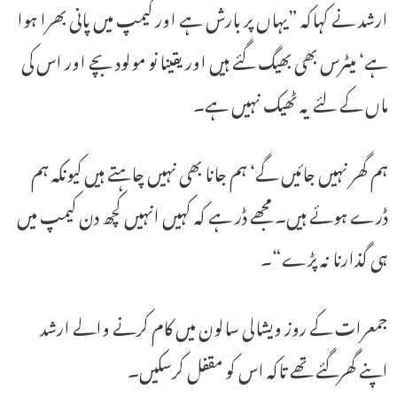
ارشد نے کہاکہ ”یہاں پر بارش ہے اور کیمپ میں پانی بھرا ہوا
ہے‘ میٹرس بھی بھیگ گئے ہیں اور یقینا نو مولود بچے اور اس کی
ماں کے لئے یہ ٹھیک نہیں ہے۔
ہم گھر نہیں جائیں گے‘ ہم جانا بھی نہیں چاہتے ہیں کیونکہ ہم
ڈرے ہوئے ہیں۔ مجھے ڈر ہے کہ کہیں انہیں کچھ دن کیمپ میں
ہی گذارنا نہ پڑے“۔
جمعرات کے روز ویشالی سالون میں کام کرنے والے ارشد
اپنے گھرگئے تھے تاکہ اس کو مقفل کرسکیں۔