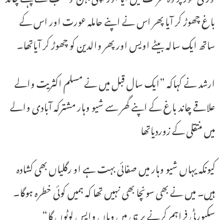
باغ چھوڑ کر آیا پھر اس نے اپنے حاملہ عورت اور اس کے
ساتھ ایک سالہ بیٹے اویس اور پھر والدین کو چھوڑ کر آیاتھا۔
ارشد نے کہاکہ ”ایک سال قبل میں نے مسلم اکثریت والے
علاقے چاند باغ کے اپنے گھر سے شیو وہار مشترکہ آبادی والے
میں منتقلی کے زوردیاتھا
کیونکہ یہاں شیو وہار میں صفائی بہت ہے او رگلیاں بھی کشادہ
ہیں۔ میں نے بھی سونچا بھی نہیں تھا کہ ہمیں کوئی خطرہ ہوگا۔
سکیورٹی فراہم کرنے پر ہی میں وہاں واپس لوٹوں گا“