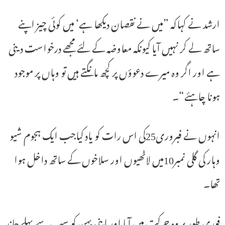
ارشد نے کہاکہ ”میں نے نقصان دیکھا ہے‘ میں کوئی چیز اپنے
ساتھ لے کر نہیں آیا کیونکہ معاوضہ کے لئے مجھے درخواست دینی
ہے اور اگر وہ میرے دعوؤں پر کچھ مانگتے ہیں تو وہاں پر موجود
ہونا چاہئے“۔
انہوں نے فبروری25کی اس رات کو یاد کیاجب ایک ہجوم شیو
وہار کی گلی نمبر10میں لاٹھیوں اور سلاخوں کے ساتھ داخل ہوا
تھا۔
فوری طور پر وہ حرکت میں آیا اور اپنی بہن کو سب سے پہلے چاند