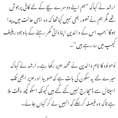
ارشد نے کہاکہ ”ہم اپنے دوسرے بچے کے لئے کافی پرجوش
تھے مگر ہم نے تصور بھی نہیں کیاتھا کہ وہ ایسی حالت میں پیدا
ہوگا‘ جب اس کے والدین اپنا ذاتی گھر رہنے کے باوجود ریلیف
کیمپ میں رہ رہے ہیں“۔
نومولود کا نام والدین نے محمد عزیر رکھا ہے۔ارشد نے کہاکہ
میرے لئے یہ سکون کی بات ہے کہ صوبیا اورعزیر ابھی تک
اسپتال سے ڈسچارج نہیں کئے گئے ہیں کیونکہ اسکو کچھ وقت ملا
ہے تاکہ وہ فیصلہ کرسکے کہ انہیں لے کر کہاں جائے۔