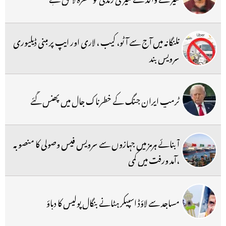
تلنگانہ میں آج سے آٹو، کیب ، لاری اور ایپ پر مبنی ڈیلیوری
سرویس بند
ٹرمپ ایران جنگ کے خطرناک جال میں پھنس گئے
آبنائے ہرمز میں جہازوں سے سرویس فیس وصولی کا منصوبہ
،آمد ورفت میں کمی
مساجد سے لاؤڈ اسپیکر ہٹانے بنگال پولیس کا دباؤ