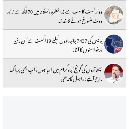
ووٹر لسٹ کا سب سے بڑا خطرہ ،تلنگانہ میں 70 لاکھ سے زائد
ووٹ منسوخ ہونے کا خدشہ
پولیس کی 7437 جائیدادوں کیلئے 19اگست سے آن لائن
درخواستوں کا آغاز
’چھاتروں کی گونج‘پروگرام میں آ رہا ہوں، آپ بھی پریاگ
راج آئیے :راہول گاندھی