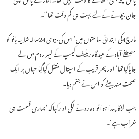
جان بچانے کے لئے بہت ہی کم وقت تھا“۔
مارچ4کی ابتدائی ساعتوں میں‘ اس کی بیوی 24سالہ شابیہ بانو کو
مصطفےٰ آباد کے عیدگاہ ریلیف کیمپ کے لیبر روم میں لے
جایاگیاتھا‘ اور پھر قریب کے اسپتال منتقل کیاگیا جہاں پر ایک
صحت مند بیٹے کو اس نے جنم دیا۔
جب لڑکا پیدا ہوا تو وہ رونے لگی او رکہاکہ ’ہماری قسمت ہی
خراب ہے‘۔