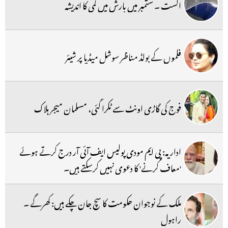
اگست ۔ ستمبر میں بارش میں کمی کا اندیشہ
فلموں کے بولڈ مناظر سوشل میڈیا پر شیئر
فوج کی گاڑی اونٹ سے ٹکرا گئی، مسلمان میجر ہلاک
اداریہ: پی ایم مودی پولیس ایف آئی آر درج کرتے ہوئے
'معاف کرنے' کا دعوی نہیں کرسکتے ہیں۔
ملک کے نوجوان حکومت کا سچ جان چکے ہیں: کھرگے ۔
راہول