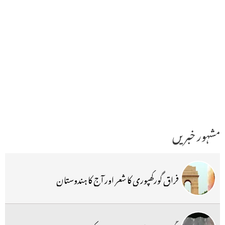
مشہور خبریں
فراق گورکھپوری کا شعر اور آج کا ہندوستان