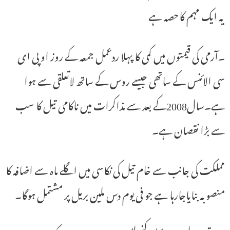
یہ ایک مہم کاحصہ ہے
۔آرمی کی قیمتوں میں کمی کا پہلا ردعمل جمعہ کے روز او پی ای
سی الائنس کے ساتھی جیسے روس کے ساتھ لاتعلقی سے ہوا
ہے۔سال2008کے بعد سے مذاکرات میں ناکامی تیل کا سب
سے بڑا نقصان ہے۔
مملکت کی جانب سے خام تیل کی نکاسی میں اگلے ماہ سے اضافہ کا
منصوبہ بنایاجارہا ہے جو فی یوم دس ملین بریل پر مشتمل ہوگا۔