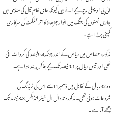
ائی پی او پہلی مرتبہ نیچے ائے ہیں کیونکہ عالمی خام تیل کی منڈی میں
جاری قیمتوں کی جنگ میں اتوار چڑھاؤ کااثر مملکت کی سرکاری
کمپنی پر پڑا ہے۔
مذکورہ حصاص میں ریاض کے اندر چونکہ9.4فیصد کی گرواٹ ائی
تھی اور تیس ریال پر 9.1فیصد تک نیچے جاکر یہ بند ہوا ہے۔
وہ 32ریال کے تقابل میں ڈسمبر11سے اس کی ٹریڈنگ کی
شروعات ہوئی تھی۔ مذکورہ تدوال ال شیئر انڈیکس 8.3فیصد تک
پیچھے آیا ہے۔