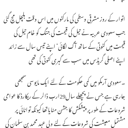
اتوار کے روز مشرقی وسطی کی مارکٹوں میں اس وقت ہلچل مچ گئی
جب سعودی عربیہ نے تیل کی قیمت کی جنگ کو خام تیل کی
قیمت میں کٹوتی کے ساتھ آگ لگائی‘ اپنے تیس سال سے زائد
اپنے اصلی گریڈس میں سب سے گہری کٹوتی کی تھی
۔سعودی آرمکو میں کمی حکومت کے لئے ایک مایوسی سمجھی
جارہی ہے جس نے پچھلے سال29ارب ڈالر کے ریکارڈ کا عوامی
شروعات کے طور پر پیشکش کا جشن منایاتھا کیونکہ توانائی پر
مشتمل معیشت کی شروعات کے لئے ولی عہد محمد بن سلمان کی