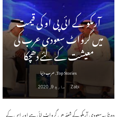
آرمکو کے ائی پی او کی قیمت
میں گرواٹ سعودی عرب کی
معیشت کے لئے دھچکا
Top Stories
,
عرب دنیا
Zabi
مارچ 9, 2020
دوبئی۔سعودی آرمکو کے شیئر میں گرواٹ ائی ہے اور اس کے