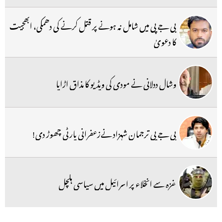
بی جے پی میں شامل نہ ہونے پر قتل کرنے کی دھمکی، ابھجیت
کا دعویٰ
وشال ددلانی نے مودی کی ویڈیو کا مذاق اڑایا
بی جے پی ترجمان شہزاد نےزعفرانی پارٹی چھوڑ دی!
غزہ سے انخلاء پر اسرائیل میں سیاسی ہلچل